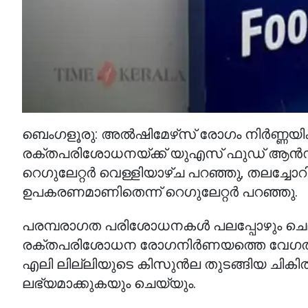
ബെംഗളൂരു: അൽഷിമേഴ്‌സ് രോഗം നിർണ്ണയിക്
രക്തപരിശോധനയ്ക്ക് യുഎസ് ഫുഡ് ആൻഡ്
റെഗുലേറ്റർ വെള്ളിയാഴ്ച പറഞ്ഞു, തലച്ചോറ
ഉപകരണമാണിതെന്ന് റെഗുലേറ്റർ പറഞ്ഞു.
പരമ്പരാഗത പരിശോധനകൾ പലപ്പോഴും ച
രക്തപരിശോധന രോഗനിർണയത്തെ വേഗത്
എലി ലില്ലിയുടെ കിസുൻല തുടങ്ങിയ ചികി
ലഭ്യമാക്കുകയും ചെയ്യും.