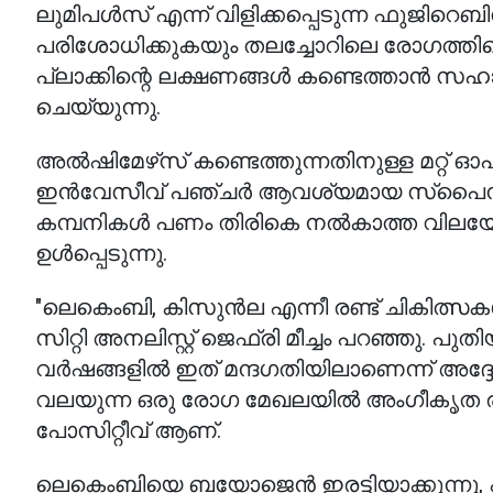
ലുമിപൾസ് എന്ന് വിളിക്കപ്പെടുന്ന ഫുജിറ
പരിശോധിക്കുകയും തലച്ചോറിലെ രോഗത്തിന്റ
പ്ലാക്കിന്റെ ലക്ഷണങ്ങൾ കണ്ടെത്താൻ സ
ചെയ്യുന്നു.
അൽഷിമേഴ്‌സ് കണ്ടെത്തുന്നതിനുള്ള മറ്റ്
ഇൻവേസീവ് പഞ്ചർ ആവശ്യമായ സ്‌പൈനൽ
കമ്പനികൾ പണം തിരികെ നൽകാത്ത വിലയേറ
ഉൾപ്പെടുന്നു.
"ലെകെംബി, കിസുൻല എന്നീ രണ്ട് ചികിത്സക
സിറ്റി അനലിസ്റ്റ് ജെഫ്രി മീച്ചം പറഞ്ഞു. 
വർഷങ്ങളിൽ ഇത് മന്ദഗതിയിലാണെന്ന് അദ്ദേ
വലയുന്ന ഒരു രോഗ മേഖലയിൽ അംഗീകൃത ര
പോസിറ്റീവ് ആണ്.
ലെകെംബിയെ ബയോജെൻ ഇരട്ടിയാക്കുന്നു, പ