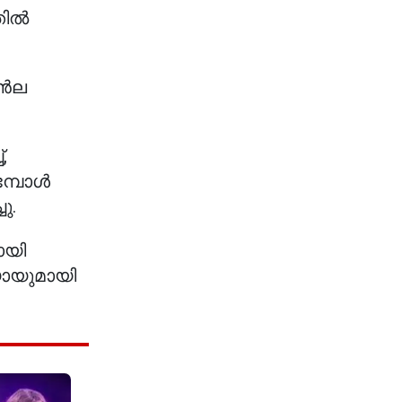
തിൽ
ുൻല
,
മ്പോൾ
ു.
ായി
യോയുമായി