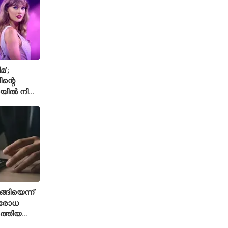
മ’;
ന്റെ
യിൽ നിന്ന്
െ ‘August’
്ങിയെന്ന്
ിരോധ
ത്തിയ
 കമാൻഡർ