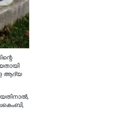
ന്റെ
ിയതായി
്ള ആദ്യ
ആയതിനാൽ,
കെംബി,