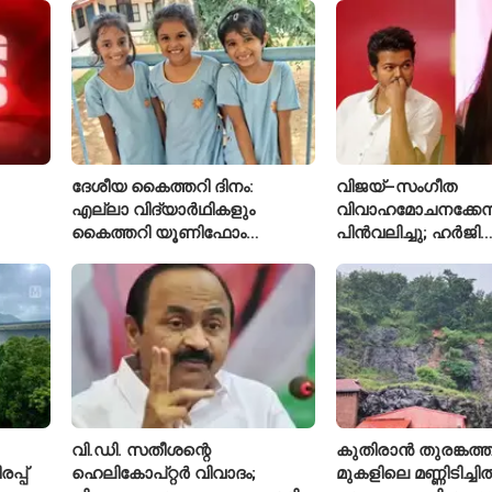
അറസ്റ്റിൽ
ദേശീയ കൈത്തറി ദിനം:
വിജയ്–സംഗീത
എല്ലാ വിദ്യാർഥികളും
വിവാഹമോചനക്കേസ
കൈത്തറി യൂണിഫോം
പിൻവലിച്ചു; ഹർജി
ധരിക്കുന്ന കേരളത്തിലെ ഈ
പിൻവലിച്ചതോടെ ക
സ്കൂൾ വേറിട്ട മാതൃക
അവസാനിപ്പിച്ച് കോ
വി.ഡി. സതീശന്റെ
കുതിരാൻ തുരങ്കത്ത
്പ്
ഹെലികോപ്റ്റർ വിവാദം;
മുകളിലെ മണ്ണിടിച്ചി