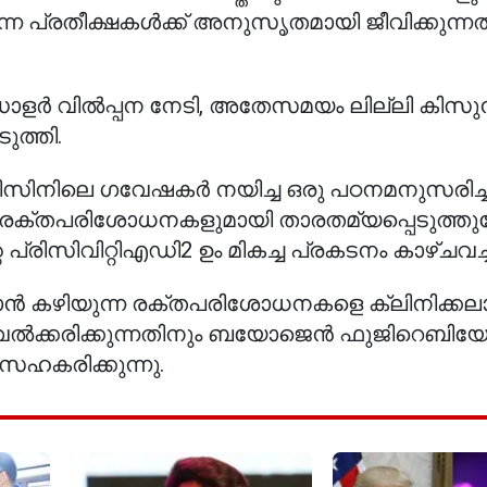
 പ്രതീക്ഷകൾക്ക് അനുസൃതമായി ജീവിക്കുന്ന
ോളർ വിൽപ്പന നേടി, അതേസമയം ലില്ലി കിസ
ുത്തി.
ഡിസിനിലെ ഗവേഷകർ നയിച്ച ഒരു പഠനമനുസരിച്ച്
്യ രക്തപരിശോധനകളുമായി താരതമ്യപ്പെടുത്തു
രിസിവിറ്റിഎഡി2 ഉം മികച്ച പ്രകടനം കാഴ്ചവച്ച
 കഴിയുന്ന രക്തപരിശോധനകളെ ക്ലിനിക്കല
്യവൽക്കരിക്കുന്നതിനും ബയോജെൻ ഫുജിറെബി
സഹകരിക്കുന്നു.