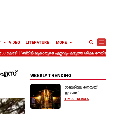
Y
VIDEO
LITERATURE
MORE
യുഎസ്
WEEKLY TRENDING
ശബരിമല നെയ്യ്
ഇടപാട്
അന്വേഷണത്തിൽ;
TIMEOF KERALA
മിൽമ കരാറിലൂടെ
₹2.28 കോടിയുടെ