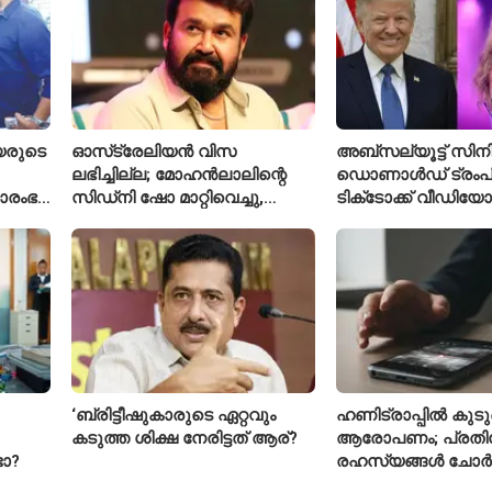
യരുടെ
ഓസ്‌ട്രേലിയൻ വിസ
അബ്സല്യൂട്ട് സിനി
ലഭിച്ചില്ല; മോഹൻലാലിന്റെ
ഡൊണാൾഡ് ട്രംപി
രാരംഭ
സിഡ്‌നി ഷോ മാറ്റിവെച്ചു,
ടിക്‌ടോക്ക് വീഡിയോ
 കോടി
വീഡിയോയിലൂടെ ക്ഷമ ചോദിച്ച്
ടെയ്‌ലർ സ്വിഫ്റ്റിന്റ
താരം
നീക്കം ചെയ്തു
‘ബ്രിട്ടീഷുകാരുടെ ഏറ്റവും
ഹണിട്രാപ്പിൽ കുടുങ
കടുത്ത ശിക്ഷ നേരിട്ടത് ആര്?
ആരോപണം; പ്രത
ടോ?
രഹസ്യങ്ങൾ ചോർ
വ്യോമസേന വിങ്