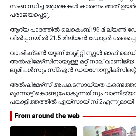
സംബന്ധിച്ച ആശങ്കകൾ കാരണം അത് ഉയർന്ന
പരാജയപ്പെട്ടു.
ആദ്യ പാദത്തിൽ ലെകെംബി 96 മില്യൺ ഡ
വിൽപ്പനയിൽ 21.5 മില്യൺ ഡോളർ രേഖപ്പെട
വാഷിംഗ്ടൺ യൂണിവേഴ്സിറ്റി സ്കൂൾ ഓഫ് മെ
അൽഷിമേഴ്‌സിനായുള്ള മറ്റ് നാല് വാണിജ
ലുമിപൾസും സി2എൻ ഡയഗ്നോസ്റ്റിക്സിന്റെ പ്
അൽഷിമേഴ്‌സ് അപകടസാധ്യത കണ്ടെത്താൻ
മുന്നോട്ട് കൊണ്ടുപോകുന്നതിനും വാണിജ
പങ്കാളിത്തത്തിൽ ഏയ്സായ് സി2എന്നുമായി 
From around the web