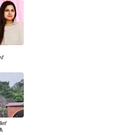
്
േസ്
ടതി
ിന്
ൽ;