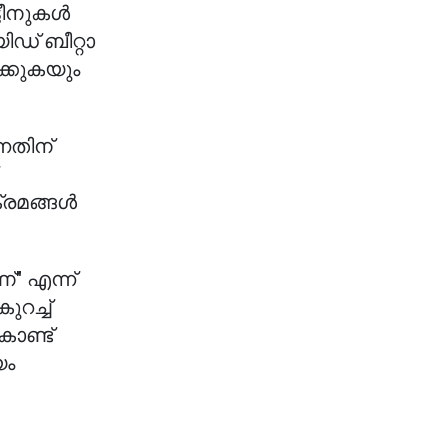
്ടീനുകൾ
ഡ് ബീറ്റാ
്കുകയും
നതിന്
്രമങ്ങൾ
" എന്ന്
റച്ച്
ൊണ്ട്
യം