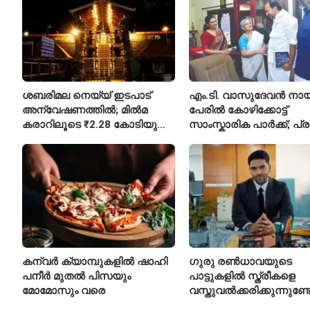
ശബരിമല നെയ്യ് ഇടപാട്
എം.ടി. വാസുദേവൻ നാ
അന്വേഷണത്തിൽ; മിൽമ
പേരിൽ കോഴിക്കോട്ട്
കരാറിലൂടെ ₹2.28 കോടിയുടെ
സാംസ്കാരിക പാർക്ക്; പ്
നഷ്ടമെന്ന് എഫ്ഐആർ
പ്രവർത്തനങ്ങൾക്ക് ₹50
കന്വർ ക്യാമ്പുകളിൽ ഷാഹി
ഗുരു രൺധാവയുടെ
പനീർ മുതൽ പിസയും
പാട്ടുകളിൽ സ്ത്രീകളെ
മോമോസും വരെ
വസ്തുവൽക്കരിക്കുന്നുണ്