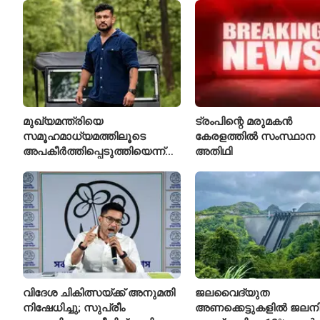
മുഖ്യമന്ത്രിയെ
ട്രംപിന്റെ മരുമകൻ
സമൂഹമാധ്യമത്തിലൂടെ
കേരളത്തിൽ സംസ്ഥാന
അപകീർത്തിപ്പെടുത്തിയെന്ന്
അതിഥി
ആരോപണം; അർജുൻ
ആയങ്കിക്കെതിരെ പുതിയ
കേസ്
വിദേശ ചികിത്സയ്ക്ക് അനുമതി
ജലവൈദ്യുത
നിഷേധിച്ചു; സുപ്രീം
അണക്കെട്ടുകളിൽ ജലനിരപ