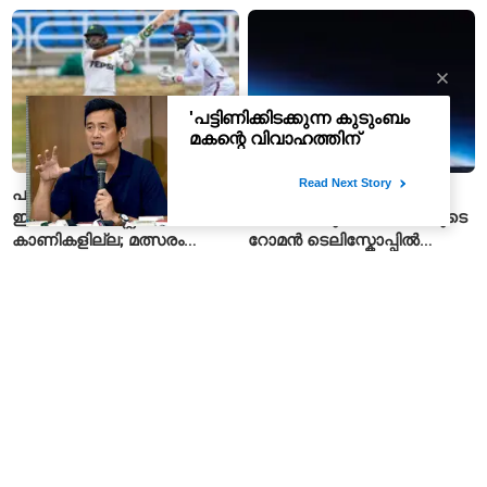
മുതൽ ഒഴിഞ്ഞ കുപ്പികൾ
സ്വീകരിക്കില്ല
പാകിസ്ഥാൻ–വെസ്റ്റ്
ആഴക്കാശത്തിലേക്ക് 13.5
ഇൻഡീസ് ടെസ്റ്റിന്
ലക്ഷം പേരുകൾ; നാസയുടെ
കാണികളില്ല; മത്സരം
റോമൻ ടെലിസ്കോപ്പിൽ
സോഷ്യൽ മീഡിയയിൽ
പേരുകൾ അയയ്ക്കാം
പരിഹാസവിഷയം
പ്രതിരോധ ഓഹരികൾക്ക്
കോംഗോയിൽ എബോള
മുന്നേറ്റം; എച്ച്എഎൽ ഓഹരി
വ്യാപനം; പ്രതിരോധം