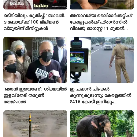
ഒടിടിയിലും കുതിപ്പ്; ‘ബാലൻ:
അനാവശ്യ ടെലിമാർക്കറ്റിംഗ്
ദ ബോയ്’ക്ക് 100 മില്യൺ
കോളുകൾക്ക് ഫ്രാൻസിൽ
വ്യൂയിങ് മിനിറ്റുകൾ
വിലക്ക്; ഓഗസ്റ്റ് 11 മുതൽ
പുതിയ നിയമം
'ഞാൻ ഇരയാണ്'; ശിക്ഷയിൽ
ഇ-ചലാൻ പിഴകൾ
ഇളവ് തേടി തരുണ്‍
കുന്നുകൂടുന്നു; കേരളത്തിൽ
തേജ്പാൽ
₹416 കോടി ഇനിയും
അടയ്ക്കാനുണ്ട്