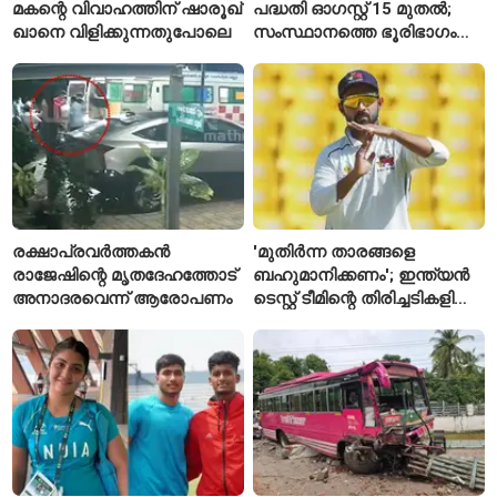
മകന്റെ വിവാഹത്തിന് ഷാരൂഖ്
പദ്ധതി ഓഗസ്റ്റ് 15 മുതൽ;
ഖാനെ വിളിക്കുന്നതുപോലെ
സംസ്ഥാനത്തെ ഭൂരിഭാഗം
സ്റ്റേഷനുകളുടെയും ചുമതല
എസ്‌ഐമാർക്ക്
രക്ഷാപ്രവർത്തകൻ
'മുതിർന്ന താരങ്ങളെ
രാജേഷിന്റെ മൃതദേഹത്തോട്
ബഹുമാനിക്കണം'; ഇന്ത്യൻ
അനാദരവെന്ന് ആരോപണം
ടെസ്റ്റ് ടീമിന്റെ തിരിച്ചടികളിൽ
പ്രതികരിച്ച് അജിങ്ക്യ
രഹാനെ