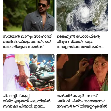
നൽകും
സൽമാൻ ഖാനും സഹോദരി
ടൈഫൂൺ ഡോൾഫിന്റെ
അൽവിറയ്ക്കും ചണ്ഡീഗഡ്
വിദൂര സ്വാധീനവും;
കോടതിയുടെ സമൻസ്
കേരളത്തിലെ അതിശക്ത
മഴയ്ക്ക്
കാരണമായേക്കുമെന്ന്
റിപ്പോർട്ട്
പ്ലാസ്റ്റിക് കുപ്പി
റൺബീർ കപൂർ–സായ്
തിരിച്ചെടുക്കൽ പദ്ധതിയിൽ
പല്ലവി ചിത്രം 'രാമായണം'
ബവ്കോ പിന്മാറി; ഇന്ന്
നവംബർ 6ന് തിയേറ്ററുകളിൽ