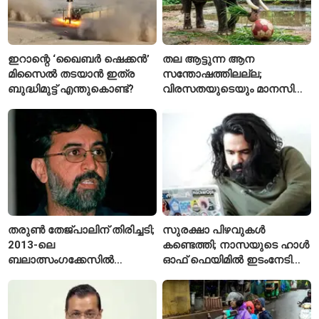
ഇറാന്റെ ‘ഖൈബർ ഷെക്കൻ’
തല ആട്ടുന്ന ആന
മിസൈൽ തടയാൻ ഇത്ര
സന്തോഷത്തിലല്ല;
ബുദ്ധിമുട്ട് എന്തുകൊണ്ട്?
വിരസതയുടെയും മാനസിക
സമ്മർദ്ദത്തിന്റെയും
ലക്ഷണമെന്ന് വിദഗ്ധർ
തരുൺ തേജ്പാലിന് തിരിച്ചടി;
സുരക്ഷാ പിഴവുകൾ
2013-ലെ
കണ്ടെത്തി; നാസയുടെ ഹാൾ
ബലാത്സംഗക്കേസിൽ
ഓഫ് ഫെയിമിൽ ഇടംനേടി
കുറ്റക്കാരനെന്ന് ബോംബെ
മലയാളി എതിക്കൽ ഹാക്കർ
ഹൈക്കോടതി