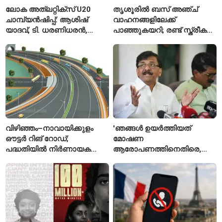
ലോക അത്‌ലറ്റിക്സ് U20
തൃശൂരിൽ ബസ് അഞ്ച്
ചാമ്പ്യൻഷിപ്പ്: ആശിഷ്
വാഹനങ്ങളിലേക്ക്
യാദവ്, ടി. ധരണിധരൻ,
പാഞ്ഞുകയറി; രണ്ട് സ്ത്രീകൾ
അമനത് കംബോജ്
മരിച്ചു, 24 പേർക്ക് പരിക്ക്
ഫൈനലിൽ
വിഴിഞ്ഞം–നാവായിക്കുളം
'ഞങ്ങൾ ഉയർത്തിയത്
ഔട്ടർ റിങ് റോഡ്;
മോഷണ
പദ്ധതിയിൽ നിർണായക
ആരോപണത്തിനെതിരെ,
മാറ്റങ്ങൾ, കേന്ദ്രം
ശ്രീരാമനെതിരെ അല്ല';
വിശദീകരണം
റിജിജുവിന് മറുപടിയുമായി
സഞ്ജയ് റാവത്ത്