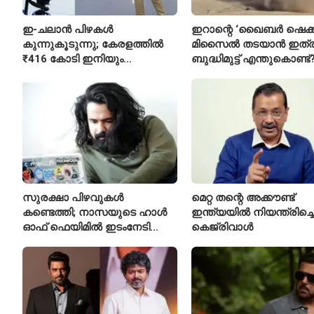
ഇ-ചലാൻ പിഴകൾ
ഇറാന്റെ ‘ഖൈബർ ഷെക്
കുന്നുകൂടുന്നു; കേരളത്തിൽ
മിസൈൽ തടയാൻ ഇത്
₹416 കോടി ഇനിയും
ബുദ്ധിമുട്ട് എന്തുകൊണ്ട്
അടയ്ക്കാനുണ്ട്
സുരക്ഷാ പിഴവുകൾ
മെറ്റ തന്റെ അക്കൗണ്ട്
കണ്ടെത്തി; നാസയുടെ ഹാൾ
ഇന്ത്യയിൽ നിയന്ത്രിച്ചെന
ഓഫ് ഫെയിമിൽ ഇടംനേടി
കെജ്‌രിവാൾ
മലയാളി എതിക്കൽ ഹാക്കർ