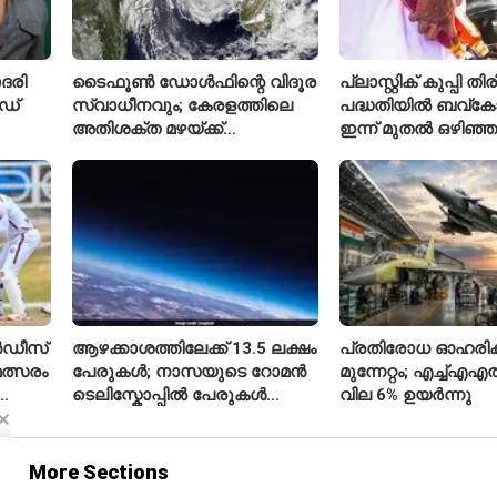
ദരി
ടൈഫൂൺ ഡോൾഫിന്റെ വിദൂര
പ്ലാസ്റ്റിക് കുപ്പി തി
ഡ്
സ്വാധീനവും; കേരളത്തിലെ
പദ്ധതിയിൽ ബവ്കോ പ
അതിശക്ത മഴയ്ക്ക്
ഇന്ന് മുതൽ ഒഴിഞ്ഞ
കാരണമായേക്കുമെന്ന്
സ്വീകരിക്കില്ല
റിപ്പോർട്ട്
ൻഡീസ്
ആഴക്കാശത്തിലേക്ക് 13.5 ലക്ഷം
പ്രതിരോധ ഓഹരിക
മത്സരം
പേരുകൾ; നാസയുടെ റോമൻ
മുന്നേറ്റം; എച്ച്
ടെലിസ്കോപ്പിൽ പേരുകൾ
വില 6% ഉയർന്നു
അയയ്ക്കാം
More Sections