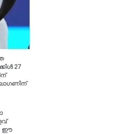
്ത
്കിൾ 27
ന്
ാലോഗണിന്
ോ
വ്
ം. ഈ