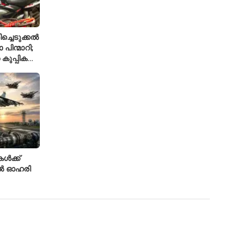
രിച്ചെടുക്കൽ
ിന്മാറി;
 കുപ്പികൾ
ൾക്ക്
എഎൽ ഓഹരി