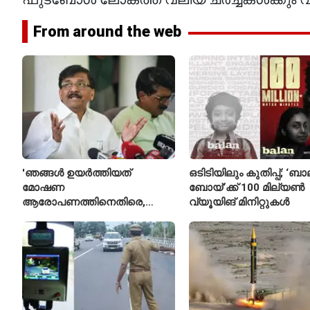
From around the web
'ഞങ്ങൾ ഉയർത്തിയത്
ഒടിടിയിലും കുതിപ്പ്; ‘ബ
മോഷണ
ബോയ്’ക്ക് 100 മില്യൺ
ആരോപണത്തിനെതിരെ,
വ്യൂയിങ് മിനിറ്റുകൾ
ശ്രീരാമനെതിരെ അല്ല';
റിജിജുവിന് മറുപടിയുമായി
സഞ്ജയ് റാവത്ത്