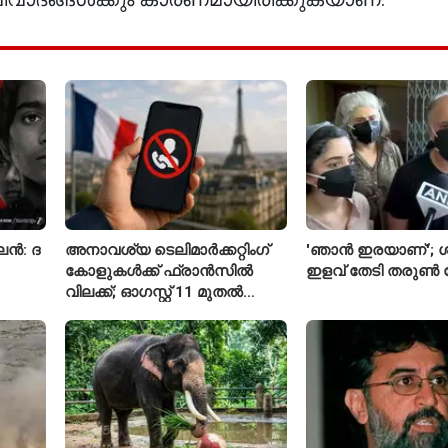
ാലൻ: ദ
അനാവശ്യ ടെലിമാർക്കറ്റിംഗ്
'ഞാൻ ഇരയാണ്'; ശ
കോളുകൾക്ക് ഫ്രാൻസിൽ
ഇളവ് തേടി തരുണ്‍
വിലക്ക്; ഓഗസ്റ്റ് 11 മുതൽ
പുതിയ നിയമം