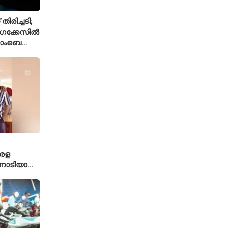
ിരിച്ചടി;
ംഗക്കേസിൽ
 ബോംബെ
േരള
ുന്നോടിയായി
പരിശീലനം