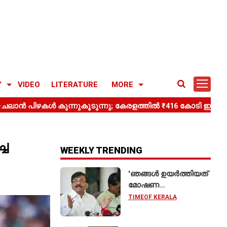
Y
VIDEO
LITERATURE
MORE
്ച
WEEKLY TRENDING
'ഞങ്ങൾ ഉയർത്തിയത്
മോഷണ
ആരോപണത്തിനെതിരെ,
TIMEOF KERALA
ശ്രീരാമനെതിരെ
അല്ല'; റിജിജുവിന്