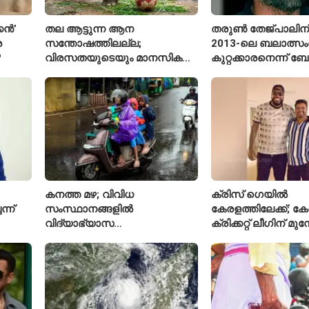
കൻ’
തല ആട്ടുന്ന ആന
തരുൺ തേജ്പാലിന് ത
ര
സന്തോഷത്തിലല്ല;
2013-ലെ ബലാത്സ
?
വിരസതയുടെയും മാനസിക
കുറ്റക്കാരനെന്ന്
സമ്മർദ്ദത്തിന്റെയും
ഹൈക്കോടതി
ലക്ഷണമെന്ന് വിദഗ്ധർ
കനത്ത മഴ; വിവിധ
ക്രിസ് ഗെയിൽ
്ന്
സംസ്ഥാനങ്ങളിൽ
കേരളത്തിലേക്ക്; ക
വിദ്യാഭ്യാസ
ക്രിക്കറ്റ് ലീഗിന് മ
സ്ഥാപനങ്ങൾക്ക് അവധി
യുവ താരങ്ങൾക്ക് 
പ്രഖ്യാപിച്ചു
നൽകും