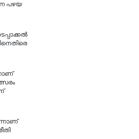
്ന പഴയ
ടപ്പാക്കൽ
ിനെതിരെ
നാണ്
്സരം
ണ്
്നാണ്
രീതി