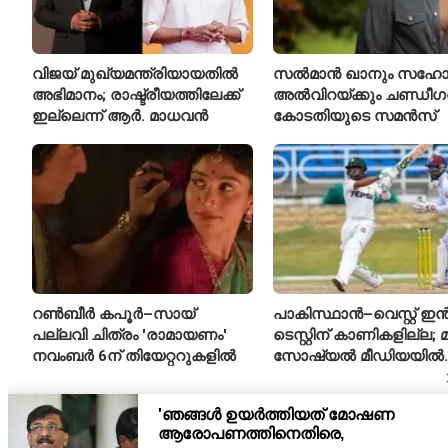
വിജയ് മുഖ്യമന്ത്രിയായതിൽ
സൽമാൻ ഖാനും സഹോ
അഭിമാനം; രാഷ്ട്രീയത്തിലേക്ക്
അൽവിറയ്ക്കും ചണ്ഡീഗ
ഇല്ലെന്ന് ആർ. മാധവൻ
കോടതിയുടെ സമൻസ്
റൺബീർ കപൂർ–സായ്
പാകിസ്ഥാൻ–വെസ്റ്റ് ഇ
പല്ലവി ചിത്രം 'രാമായണം'
ടെസ്റ്റിന് കാണികളില്ല; 
നവംബർ 6ന് തിയേറ്ററുകളിൽ
സോഷ്യൽ മീഡിയയിൽ
പരിഹാസവിഷയം