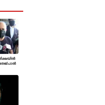
ിക്ഷയിൽ
 തേജ്പാൽ