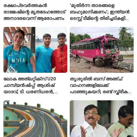
രക്ഷാപ്രവർത്തകൻ
'മുതിർന്ന താരങ്ങളെ
രാജേഷിന്റെ മൃതദേഹത്തോട്
ബഹുമാനിക്കണം'; ഇന്ത്യൻ
അനാദരവെന്ന് ആരോപണം
ടെസ്റ്റ് ടീമിന്റെ തിരിച്ചടികളിൽ
പ്രതികരിച്ച് അജിങ്ക്യ
രഹാനെ
ലോക അത്‌ലറ്റിക്സ് U20
തൃശൂരിൽ ബസ് അഞ്ച്
ചാമ്പ്യൻഷിപ്പ്: ആശിഷ്
വാഹനങ്ങളിലേക്ക്
യാദവ്, ടി. ധരണിധരൻ,
പാഞ്ഞുകയറി; രണ്ട് സ്ത്രീകൾ
അമനത് കംബോജ്
മരിച്ചു, 24 പേർക്ക് പരിക്ക്
ഫൈനലിൽ