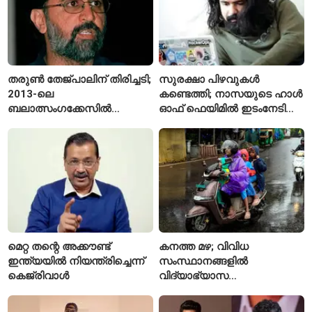
തരുൺ തേജ്പാലിന് തിരിച്ചടി;
സുരക്ഷാ പിഴവുകൾ
2013-ലെ
കണ്ടെത്തി; നാസയുടെ ഹാൾ
ബലാത്സംഗക്കേസിൽ
ഓഫ് ഫെയിമിൽ ഇടംനേടി
കുറ്റക്കാരനെന്ന് ബോംബെ
മലയാളി എതിക്കൽ ഹാക്കർ
ഹൈക്കോടതി
മെറ്റ തന്റെ അക്കൗണ്ട്
കനത്ത മഴ; വിവിധ
ഇന്ത്യയിൽ നിയന്ത്രിച്ചെന്ന്
സംസ്ഥാനങ്ങളിൽ
കെജ്‌രിവാൾ
വിദ്യാഭ്യാസ
സ്ഥാപനങ്ങൾക്ക് അവധി
പ്രഖ്യാപിച്ചു