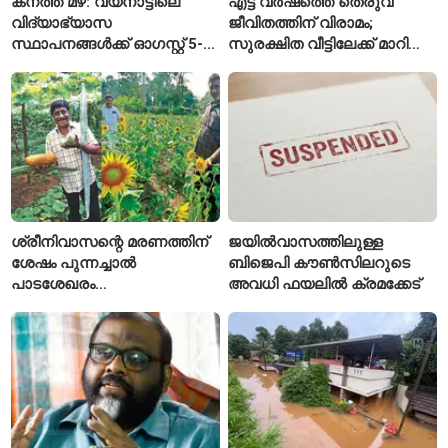
കനത്ത മഴ: വയനാട്ടിലെ
എട്ട് വർഷത്തെ തെരുവ്
വിദ്യാഭ്യാസ
ജീവിതത്തിന് വിരാമം;
സ്ഥാപനങ്ങൾക്ക് ഓഗസ്റ്റ് 5-ന്
സുരക്ഷിത വീട്ടിലേക്ക് മാറി
അവധി
പയ്യന്നൂരിലെ കുടുംബം
ശ്രീനിവാസന്റെ മരണത്തിന്
ജയിൽവാസത്തിലുള്ള
ശേഷം പുന്നച്ചാൽ
ബിജെപി കൗൺസിലറുടെ
പാടശേഖരം
അവധി ഫയലിൽ ക്രമക്കേട്
അവഗണിക്കപ്പെട്ടെന്ന്
കർഷകർ