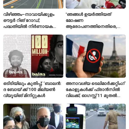
വിഴിഞ്ഞം–നാവായിക്കുളം
'ഞങ്ങൾ ഉയർത്തിയത്
ഔട്ടർ റിങ് റോഡ്;
മോഷണ
പദ്ധതിയിൽ നിർണായക
ആരോപണത്തിനെതിരെ,
മാറ്റങ്ങൾ, കേന്ദ്രം
ശ്രീരാമനെതിരെ അല്ല';
വിശദീകരണം
റിജിജുവിന് മറുപടിയുമായി
സഞ്ജയ് റാവത്ത്
ഒടിടിയിലും കുതിപ്പ്; ‘ബാലൻ:
അനാവശ്യ ടെലിമാർക്കറ്റിംഗ്
ദ ബോയ്’ക്ക് 100 മില്യൺ
കോളുകൾക്ക് ഫ്രാൻസിൽ
വ്യൂയിങ് മിനിറ്റുകൾ
വിലക്ക്; ഓഗസ്റ്റ് 11 മുതൽ
പുതിയ നിയമം