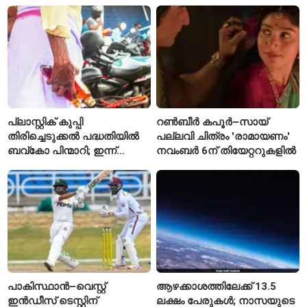
മഴയ്ക്ക്
കാരണമായേക്കുമെന്ന്
റിപ്പോർട്ട്
പ്ലാസ്റ്റിക് കുപ്പി
റൺബീർ കപൂർ–സായ്
തിരിച്ചെടുക്കൽ പദ്ധതിയിൽ
പല്ലവി ചിത്രം 'രാമായണം'
ബവ്കോ പിന്മാറി; ഇന്ന്
നവംബർ 6ന് തിയേറ്ററുകളിൽ
മുതൽ ഒഴിഞ്ഞ കുപ്പികൾ
സ്വീകരിക്കില്ല
പാകിസ്ഥാൻ–വെസ്റ്റ്
ആഴക്കാശത്തിലേക്ക് 13.5
ഇൻഡീസ് ടെസ്റ്റിന്
ലക്ഷം പേരുകൾ; നാസയുടെ