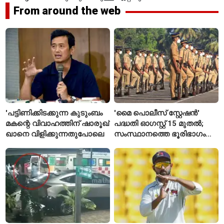
From around the web
'പട്ടിണിക്കിടക്കുന്ന കുടുംബം
'മൈ പൊലീസ് സ്റ്റേഷൻ'
മകന്റെ വിവാഹത്തിന് ഷാരൂഖ്
പദ്ധതി ഓഗസ്റ്റ് 15 മുതൽ;
ഖാനെ വിളിക്കുന്നതുപോലെ
സംസ്ഥാനത്തെ ഭൂരിഭാഗം
സ്റ്റേഷനുകളുടെയും ചുമതല
എസ്‌ഐമാർക്ക്