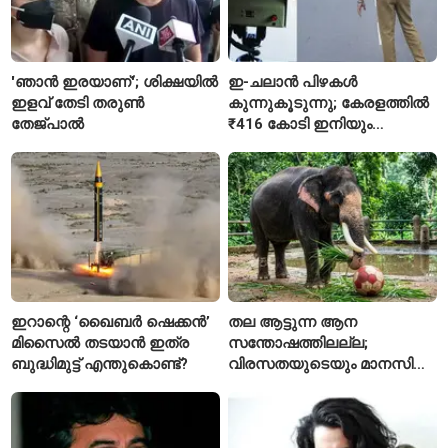
'ഞാൻ ഇരയാണ്'; ശിക്ഷയിൽ
ഇ-ചലാൻ പിഴകൾ
ഇളവ് തേടി തരുണ്‍
കുന്നുകൂടുന്നു; കേരളത്തിൽ
തേജ്പാൽ
₹416 കോടി ഇനിയും
അടയ്ക്കാനുണ്ട്
ഇറാന്റെ ‘ഖൈബർ ഷെക്കൻ’
തല ആട്ടുന്ന ആന
മിസൈൽ തടയാൻ ഇത്ര
സന്തോഷത്തിലല്ല;
ബുദ്ധിമുട്ട് എന്തുകൊണ്ട്?
വിരസതയുടെയും മാനസിക
സമ്മർദ്ദത്തിന്റെയും
ലക്ഷണമെന്ന് വിദഗ്ധർ