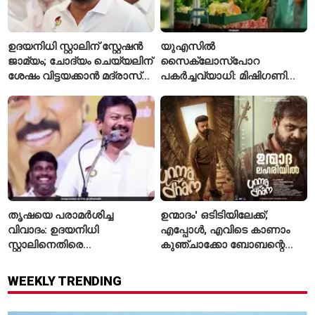
ഉദയനിധി സ്റ്റാലിന് സ്റ്റേഷൻ
യുഎസിൽ
ജാമ്യം; ചോദ്യം ചെയ്യലിന്
സൈക്ലോസ്പോറ
ശേഷം വിട്ടയക്കാൻ മദ്രാസ്
പകർച്ചവ്യാധി: മിഷിഗണിൽ
ഹൈക്കോടതി ഉത്തരവ്
ആദ്യമായി രണ്ട് മരണം
സ്ഥിരീകരിച്ചു
തൃഷയെ പരാമർശിച്ച
ഉന്മാദം' ഒടിടിയിലേക്ക്;
വിവാദം: ഉദയനിധി
എപ്പോൾ, എവിടെ കാണാം
സ്റ്റാലിനെതിരെ
കുഞ്ചാക്കോ ബോബന്റെ
ചുമത്തിയിരിക്കുന്നത്
ത്രില്ലർ?
എന്തെല്ലാം കുറ്റങ്ങൾ?
WEEKLY TRENDING