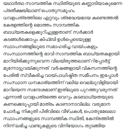
യഥാർത്ഥ സാമ്പത്തിക സ്ഥിതിയുടെ കണ്ണാടിയാകുമെന്ന
പ്രതീക്ഷയിലാണ് പൊതുസമൂഹം.
ധവളപത്രത്തിലെ ഏറ്റവും ശ്രദ്ധേയമായ കണ്ടെത്തൽ
കേരളത്തിന്റെ മൊത്തം സാമ്പത്തിക
ബാധ്യതകളെക്കുറിച്ചുള്ളതാണ്. സർക്കാർ
കടങ്ങൾക്കൊപ്പം കിഫ്ബി ഉൾപ്പെടെയുള്ള
സ്ഥാപനങ്ങളിലൂടെ സമാഹരിച്ച വായ്പകളും
സംസ്ഥാനത്തിന്റെ ഭാവി സാമ്പത്തിക ബാധ്യതകളായി
മാറിയിരിക്കുന്നുവെന്ന വിലയിരുത്തലാണ് റിപ്പോർട്ട്
മുന്നോട്ടുവയ്ക്കുന്നത്. വർഷങ്ങളായി വികസനത്തിന്റെ
പേരിൽ സ്വീകരിച്ച വായ്പാധിഷ്ഠിത സമീപനം ഇപ്പോൾ
സംസ്ഥാന ധനകാര്യത്തിന് വലിയ വെല്ലുവിളിയായി
മാറിയെന്ന സന്ദേശമാണ് ഇതിലൂടെ പുറത്തുവരുന്നത്.
എന്നാൽ ധവളപത്രത്തെ വെറും കടബാധ്യതയുടെ
കണക്കെടുപ്പായി മാത്രം കാണാനാവില്ല. വരുമാന
ചോർച്ച, നികുതി പിരിവിലെ വീഴ്ചകൾ, പൊതുമേഖലാ
സ്ഥാപനങ്ങളുടെ സാമ്പത്തിക സ്ഥിതി, കേന്ദ്രത്തിൽ
നിന്ന് ലഭിച്ച ഫണ്ടുകളുടെ വിനിയോഗം തുടങ്ങിയ