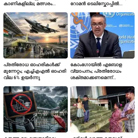
കാണികളില്ല; മത്സരം
റോമൻ ടെലിസ്കോപ്പിൽ
സോഷ്യൽ മീഡിയയിൽ
പേരുകൾ അയയ്ക്കാം
പരിഹാസവിഷയം
പ്രതിരോധ ഓഹരികൾക്ക്
കോംഗോയിൽ എബോള
മുന്നേറ്റം; എച്ച്എഎൽ ഓഹരി
വ്യാപനം; പ്രതിരോധം
വില 6% ഉയർന്നു
ശക്തമാക്കണമെന്ന്
ലോകാരോഗ്യ സംഘടന