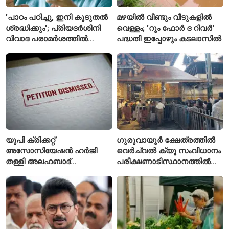
'പാഠം പഠിച്ചു, ഇനി കൂടുതൽ
മഴയിൽ വീണ്ടും വീടുകളിൽ
ശ്രദ്ധിക്കും'; പ്രിയദർശിനി
വെള്ളം; 'റൂം ഫോർ ദ റിവർ'
വിവാദ പരാമർശത്തിൽ
പദ്ധതി ഇപ്പോഴും കടലാസിൽ
വിശദീകരണവുമായി മന്ത്രി
സി.പി. ജോൺ
യുപി ക്രിക്കറ്റ്
ഗുരുവായൂർ ക്ഷേത്രത്തിൽ
അസോസിയേഷൻ ഹർജി
വെർച്വൽ ക്യൂ സംവിധാനം
തള്ളി അലഹബാദ്
പരീക്ഷണാടിസ്ഥാനത്തിൽ
ഹൈക്കോടതി
ആരംഭിച്ചു