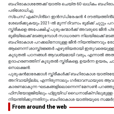
ബഹിരാകാശത്തേക്ക് യാത്ര ചെയ്ത 60-ലധികം ബഹിരാക
പരിശോധിച്ചു.
സ്‌പേസ് എക്‌സിൻ്റെ ഇൻസ്പിരേഷൻ 4 ദൗത്യത്തിൻ്റ
ശേഖരിക്കുകയും 2021-ൽ മൂന്ന് ദിവസം ഭൂമിക്ക് ചുറ്റ
സ്ത്രീകളെ അപേക്ഷിച്ച് പുരുഷന്മാർക്ക് അവരുടെ ജീൻ 
ഭൂമിയിലേക്ക് മടങ്ങുമ്പോൾ സാധാരണ നിലയിലേക്ക് മടങ
ബഹിരാകാശ പറക്കലിനോടുള്ള ജീൻ നിയന്ത്രണവും ര
ആണെന്ന് ശാസ്ത്രജ്ഞർ എഴുതിയതായി ഇതുവരെയുള്ള മൊത
കൂടുതൽ പഠനങ്ങൾ ആവശ്യമായി വരും, എന്നാൽ അത്തര
ഉദാഹരണത്തിന് കൂടുതൽ സ്ത്രീകളെ, ഉയർന്ന ഉയരം, ചാ
സെലക്ഷൻ.
പുരുഷൻമാരേക്കാൾ സ്ത്രീകൾക്ക് ബഹിരാകാശ യാത്രയ
അറിവായിട്ടില്ല, എന്നിരുന്നാലും ഗർഭാവസ്ഥയുടെ ആവശ്
കാരണമാകുന്ന ഘടകങ്ങളിലൊന്നെന്ന് മേസൺ പറഞ്ഞു
ഫിസിയോളജിയിലും ഫ്ളൂയിഡ് ഡൈനാമിക്സിലുമുള്ള വ
നിയന്ത്രിക്കുന്നതിനും ബഹിരാകാശ യാത്രയുടെ സമ്മർദ്ദം
From around the web