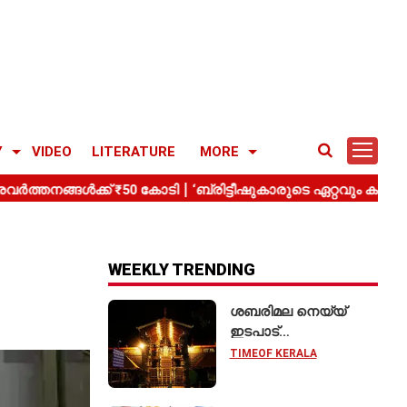
Y
VIDEO
LITERATURE
MORE
WEEKLY TRENDING
ശബരിമല നെയ്യ്
ഇടപാട്
അന്വേഷണത്തിൽ;
TIMEOF KERALA
മിൽമ കരാറിലൂടെ
₹2.28 കോടിയുടെ