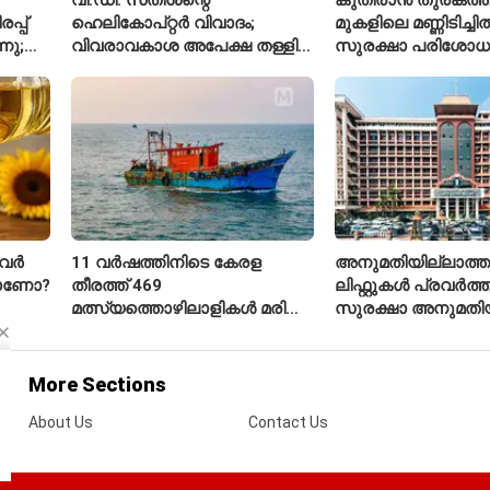
്പ്
ഹെലികോപ്റ്റർ വിവാദം;
മുകളിലെ മണ്ണിടിച്ചി
നു;
വിവരാവകാശ അപേക്ഷ തള്ളി
സുരക്ഷാ പരിശോ
കേരള സർക്കാർ
ആരംഭിച്ച് എൻഎച
വർ
11 വർഷത്തിനിടെ കേരള
അനുമതിയില്ലാത്ത
താണോ?
തീരത്ത് 469
ലിഫ്റ്റുകൾ പ്രവർത്തിപ
മത്സ്യത്തൊഴിലാളികൾ മരിച്ചു;
സുരക്ഷാ അനുമതിയ
160 പേരെ കാണാതായി,
ലിഫ്റ്റുകൾക്ക്
47,773 പേരെ രക്ഷപ്പെടുത്തി
ഹൈക്കോടതിയുടെ വ
More Sections
About Us
Contact Us