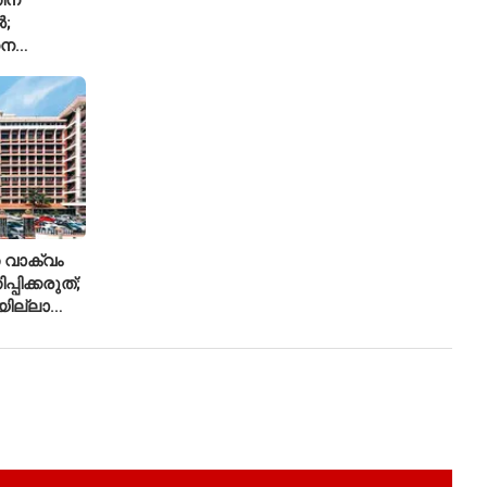
ൽ;
ധന
്ച്എഐ
 വാക്വം
്പിക്കരുത്;
ില്ലാത്ത
ിലക്ക്