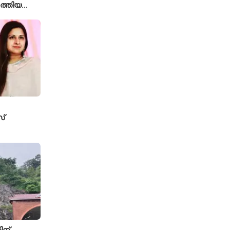
ത്തിയ
 കമാൻഡർ
്
േസ്
ടതി
ിന്