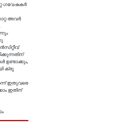
റ്റ ഗവേഷകർ
ാറ്റ അവർ
.
്നും
ു.
ിറ്റീവ്
്കുന്നതിന്
ഉണ്ടാക്കും,
ി ക്രൂ
ന്ന് ഇതുവരെ
കാം ഇതിന്
ാം