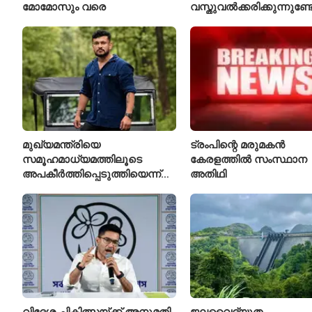
മോമോസും വരെ
വസ്തുവൽക്കരിക്കുന്നുണ്
മുഖ്യമന്ത്രിയെ
ട്രംപിന്റെ മരുമകൻ
സമൂഹമാധ്യമത്തിലൂടെ
കേരളത്തിൽ സംസ്ഥാന
അപകീർത്തിപ്പെടുത്തിയെന്ന്
അതിഥി
ആരോപണം; അർജുൻ
ആയങ്കിക്കെതിരെ പുതിയ
കേസ്
വിദേശ ചികിത്സയ്ക്ക് അനുമതി
ജലവൈദ്യുത