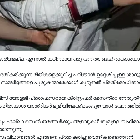
ള കാര്യമല്ല, എന്നാൽ കഠിനമായ ഒരു വനിതാ ബഹിരാകാശയാത്
ക്കുന്ന രീതികളെക്കുറിച്ച് പഠിക്കാൻ ഉദ്ദേശിച്ചുള്ള ശാസ്
മർദ്ദങ്ങളെ പുരുഷന്മാരേക്കാൾ കൂടുതൽ പ്രതിരോധിക്ക
ിയോളജി പ്രൊഫസറായ ക്രിസ്റ്റഫർ മേസൻ്റെ നേതൃത്
ീ ബഹിരാകാശ യാത്രികർ ഭൂമിയിലേക്ക് മടങ്ങുമ്പോൾ വേഗത്ത
കവാറും എല്ലാ സെൽ തരങ്ങൾക്കും അളവുകൾക്കുമുള്ള ബഹിര
ന്നുന്നു.
ധാനങ്ങൾ എങ്ങനെ പ്രതികരിച്ചുവെന്ന് കണ്ടെത്താൻ