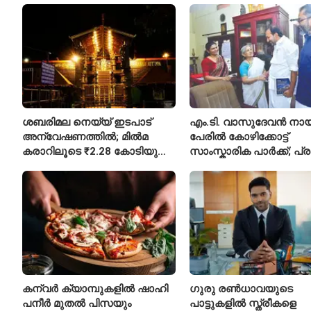
ശബരിമല നെയ്യ് ഇടപാട്
എം.ടി. വാസുദേവൻ നാ
അന്വേഷണത്തിൽ; മിൽമ
പേരിൽ കോഴിക്കോട്ട്
കരാറിലൂടെ ₹2.28 കോടിയുടെ
സാംസ്കാരിക പാർക്ക്; പ്
നഷ്ടമെന്ന് എഫ്ഐആർ
പ്രവർത്തനങ്ങൾക്ക് ₹50
കന്വർ ക്യാമ്പുകളിൽ ഷാഹി
ഗുരു രൺധാവയുടെ
പനീർ മുതൽ പിസയും
പാട്ടുകളിൽ സ്ത്രീകളെ