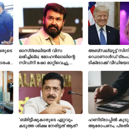
യരുടെ
ഓസ്‌ട്രേലിയൻ വിസ
അബ്സല്യൂട്ട് സിനി
ലഭിച്ചില്ല; മോഹൻലാലിന്റെ
ഡൊണാൾഡ് ട്രംപി
രാരംഭ
സിഡ്‌നി ഷോ മാറ്റിവെച്ചു,
ടിക്‌ടോക്ക് വീഡിയോ
 കോടി
വീഡിയോയിലൂടെ ക്ഷമ ചോദിച്ച്
ടെയ്‌ലർ സ്വിഫ്റ്റിന്റ
താരം
നീക്കം ചെയ്തു
‘ബ്രിട്ടീഷുകാരുടെ ഏറ്റവും
ഹണിട്രാപ്പിൽ കുടുങ
കടുത്ത ശിക്ഷ നേരിട്ടത് ആര്?
ആരോപണം; പ്രത