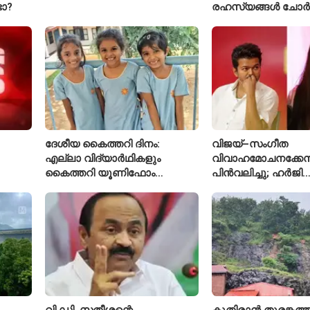
ടോ?
രഹസ്യങ്ങൾ ചോർ
വ്യോമസേന വിങ്
അറസ്റ്റിൽ
ദേശീയ കൈത്തറി ദിനം:
വിജയ്–സംഗീത
എല്ലാ വിദ്യാർഥികളും
വിവാഹമോചനക്കേസ
കൈത്തറി യൂണിഫോം
പിൻവലിച്ചു; ഹർജി
ധരിക്കുന്ന കേരളത്തിലെ ഈ
പിൻവലിച്ചതോടെ ക
സ്കൂൾ വേറിട്ട മാതൃക
അവസാനിപ്പിച്ച് കോ
വി.ഡി. സതീശന്റെ
കുതിരാൻ തുരങ്കത്ത