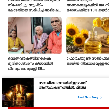
നിഷേധിച്ചു; സുപ്രീം
അണക്കെട്ടുകളിൽ ജലനിരപ
കോടതിയെ സമീപിച്ച് അഭിഷേക്
ഒരാഴ്ചക്കിടെ 13% ഉയർന്
ബാനർജി
കഴിഞ്ഞ വർഷത്തേക്കാൾ
ഇപ്പോഴും കുറവ്
ഒമ്പത് വർഷത്തിന് ശേഷം
ഫോർച്യൂൺ സൺഫ്ല
ദുരിതാശ്വാസ ക്യാമ്പിൽ
ഓയിൽ നിലവാരമുള്ള
വീണ്ടും കണ്ടുമുട്ടി 80
വയസ്സുകാരായ ദമ്പതികൾ