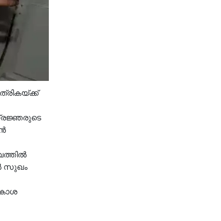
രികയ്ക്ക്
ത്രജ്ഞരുടെ
ാൻ
വത്തിൽ
ിൽ സുഖം
ാകാശ