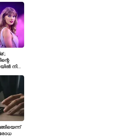
മ’;
ന്റെ
യിൽ നിന്ന്
െ ‘August’
്ങിയെന്ന്
ിരോധ