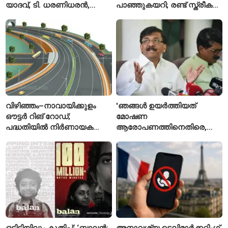
യാദവ്, ടി. ധരണിധരൻ,
പാഞ്ഞുകയറി; രണ്ട് സ്ത്രീകൾ
അമനത് കംബോജ്
മരിച്ചു, 24 പേർക്ക് പരിക്ക്
ഫൈനലിൽ
വിഴിഞ്ഞം–നാവായിക്കുളം
'ഞങ്ങൾ ഉയർത്തിയത്
ഔട്ടർ റിങ് റോഡ്;
മോഷണ
പദ്ധതിയിൽ നിർണായക
ആരോപണത്തിനെതിരെ,
മാറ്റങ്ങൾ, കേന്ദ്രം
ശ്രീരാമനെതിരെ അല്ല';
വിശദീകരണം
റിജിജുവിന് മറുപടിയുമായി
സഞ്ജയ് റാവത്ത്
ഒടിടിയിലും കുതിപ്പ്; ‘ബാലൻ:
അനാവശ്യ ടെലിമാർക്കറ്റിംഗ്