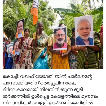
കൊച്ചി: വഖഫ് ഭേദഗതി ബിൽ പാർലമെന്റ്
പാസാക്കിയതിന് തൊട്ടുപിന്നാലെ,
ദീർഘകാലമായി നിലനിൽക്കുന്ന ഭൂമി
തർക്കത്തിൽ ഉൾപ്പെട്ട കേരളത്തിലെ മുനമ്പം
നിവാസികൾ വെള്ളിയാഴ്ച ബിജെപിയിൽ