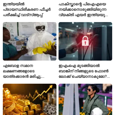
ഇന്ത്യയിൽ
പാകിസ്താന്റെ പിഐഎയെ
പ്രായസ്ഥിരീകരണ ഫീച്ചർ
നയിക്കാനൊരുങ്ങിയിരുന്ന
പരീക്ഷിച്ച് വാട്‌സ്ആപ്പ്
വ്യക്തി എയർ ഇന്ത്യയുടെ
പുതിയ സിഇഒ
എബോള സമാന
ഇഎംഐ മുടങ്ങിയാൽ
ലക്ഷണങ്ങളോടെ
ബാങ്കിന് നിങ്ങളുടെ ഫോൺ
യാത്രക്കാരൻ മരിച്ചു;
ലോക്ക് ചെയ്യാനാകുമോ?
കോംഗോയിൽ 200-ഓളം
ആർബിഐയുടെ പുതിയ
യാത്രക്കാരെ
ചട്ടങ്ങൾ ഇങ്ങനെ
നിരീക്ഷണത്തിൽ