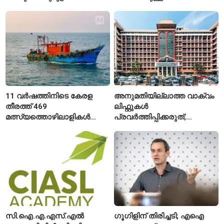
വയസ്സുകാരായ ദമ്പതികൾ
11 വർഷത്തിനിടെ കേരള
അനുമതിയില്ലാത്ത വാക്വം
തീരത്ത് 469
ലിഫ്റ്റുകൾ
മത്സ്യത്തൊഴിലാളികൾ
പ്രവർത്തിപ്പിക്കരുത്;
മരിച്ചു; 160 പേരെ
സുരക്ഷാ
കാണാതായി, 47,773 പേരെ
അനുമതിയില്ലാത്ത
രക്ഷപ്പെടുത്തി
ലിഫ്റ്റുകൾക്ക്
ഹൈക്കോടതിയുടെ വിലക്ക്
സി.ഐ.എ.എസ്.എൽ
ഗൂഗിളിന് തിരിച്ചടി; എഐ