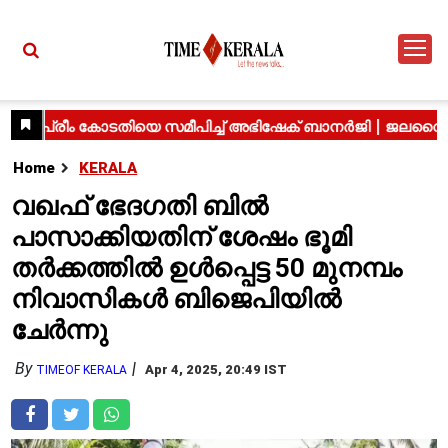
Home
KERALA
വഖഫ് ഭേദഗതി ബിൽ
പാസാക്കിയതിന് ശേഷം ഭൂമി
തർക്കത്തിൽ ഉൾപ്പെട്ട 50 മുനമ്പം
നിവാസികൾ ബിജെപിയിൽ
ചേർന്നു
By
Apr 4, 2025, 20:49 IST
TIMEOF KERALA