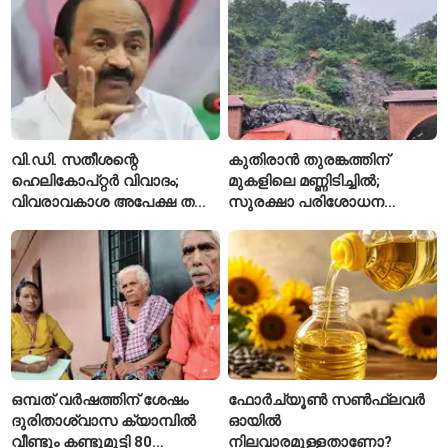
വി.ഡി. സതീശന്റെ
കുതിരാൻ തുരങ്കത്തിന്
ഹെലികോപ്റ്റർ വിവാദം;
മുകളിലെ മണ്ണിടിച്ചിൽ;
വിവരാവകാശ അപേക്ഷ തള്ളി
സുരക്ഷാ പരിശോധന
കേരള സർക്കാർ
ആരംഭിച്ച് എൻഎച്ച്എഐ
ഒമ്പത് വർഷത്തിന് ശേഷം
ഫോർച്യൂൺ സൺഫ്ലവർ
ദുരിതാശ്വാസ ക്യാമ്പിൽ
ഓയിൽ
വീണ്ടും കണ്ടുമുട്ടി 80
നിലവാരമുള്ളതാണോ?