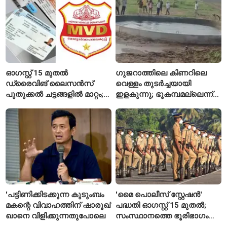
ഓഗസ്റ്റ് 15 മുതൽ
ഗുജറാത്തിലെ കിണറിലെ
ഡ്രൈവിങ് ലൈസൻസ്
വെള്ളം തുടർച്ചയായി
പുതുക്കൽ ചട്ടങ്ങളിൽ മാറ്റം;
ഇളകുന്നു; ഭൂകമ്പമല്ലെന്ന്
വാഹനമോടിക്കുന്നവർ
വിദഗ്ധർ
അറിയേണ്ട രണ്ട് പ്രധാന
കാര്യങ്ങൾ
'പട്ടിണിക്കിടക്കുന്ന കുടുംബം
'മൈ പൊലീസ് സ്റ്റേഷൻ'
മകന്റെ വിവാഹത്തിന് ഷാരൂഖ്
പദ്ധതി ഓഗസ്റ്റ് 15 മുതൽ;
ഖാനെ വിളിക്കുന്നതുപോലെ
സംസ്ഥാനത്തെ ഭൂരിഭാഗം
സ്റ്റേഷനുകളുടെയും ചുമതല