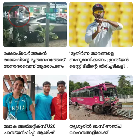
എസ്‌ഐമാർക്ക്
രക്ഷാപ്രവർത്തകൻ
'മുതിർന്ന താരങ്ങളെ
രാജേഷിന്റെ മൃതദേഹത്തോട്
ബഹുമാനിക്കണം'; ഇന്ത്യൻ
അനാദരവെന്ന് ആരോപണം
ടെസ്റ്റ് ടീമിന്റെ തിരിച്ചടികളിൽ
പ്രതികരിച്ച് അജിങ്ക്യ
രഹാനെ
ലോക അത്‌ലറ്റിക്സ് U20
തൃശൂരിൽ ബസ് അഞ്ച്
ചാമ്പ്യൻഷിപ്പ്: ആശിഷ്
വാഹനങ്ങളിലേക്ക്