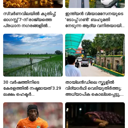
സ്വർണവിലയിൽ കുതിപ്പ്;
ഇന്ത്യൻ വ്യോമസേനയുടെ
ഓഗസ്റ്റ് 7-ന് രാജ്യത്തെ
'ടോപ്പ് ഗൺ' ബഹുമതി
പ്രധാന നഗരങ്ങളിൽ
നേടുന്ന ആദ്യ വനിതയായി
നിരക്കുകൾ ഉയർന്നു
ഭാവന കാന്ത്
30 വർഷത്തിനിടെ
തായ്‌ലൻഡിലെ സ്കൂളിൽ
കേരളത്തിൽ നഷ്ടമായത് 3.29
വിദ്യാർഥി വെടിയുതിർത്തു;
ലക്ഷം ഹെക്ടർ
അധ്യാപിക കൊല്ലപ്പെട്ടു,
നെൽപ്പാടങ്ങൾ
നിരവധി പേർക്ക് പരിക്ക്