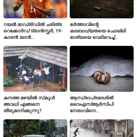
റയൽ മാഡ്രിഡിൽ ചരിത്ര
ഭർത്താവിന്റെ
റെക്കോർഡ് ട്രാൻസ്ഫർ; 19-
കടബാധ്യതയെ ചൊല്ലി
കാരൻ യാൻ
ഭാര്യയെ വെടിവെച്ച്
ഡിയോമാൻഡെയെ
കൊലപ്പെടുത്തി? പൂനെയിൽ
സ്വന്തമാക്കി സ്പാനിഷ്
നടുക്കം സൃഷ്ടിച്ച
വമ്പന്മാർ
കൊലപാതകം
കനത്ത മഴയിൽ സ്‌കൂൾ
ആന്ധ്രാപ്രദേശിൽ
അവധി എങ്ങനെ
വൈഎസ്ആർസിപി
തീരുമാനിക്കുന്നു?
നേതാവിനെ
വെട്ടിക്കൊലപ്പെടുത്തി;
അന്വേഷണം ആരംഭിച്ച്
പൊലീസ്