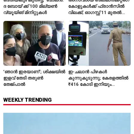
ദ ബോയ്’ക്ക് 100 മില്യൺ
കോളുകൾക്ക് ഫ്രാൻസിൽ
വ്യൂയിങ് മിനിറ്റുകൾ
വിലക്ക്; ഓഗസ്റ്റ് 11 മുതൽ
പുതിയ നിയമം
'ഞാൻ ഇരയാണ്'; ശിക്ഷയിൽ
ഇ-ചലാൻ പിഴകൾ
ഇളവ് തേടി തരുണ്‍
കുന്നുകൂടുന്നു; കേരളത്തിൽ
തേജ്പാൽ
₹416 കോടി ഇനിയും
അടയ്ക്കാനുണ്ട്
WEEKLY TRENDING