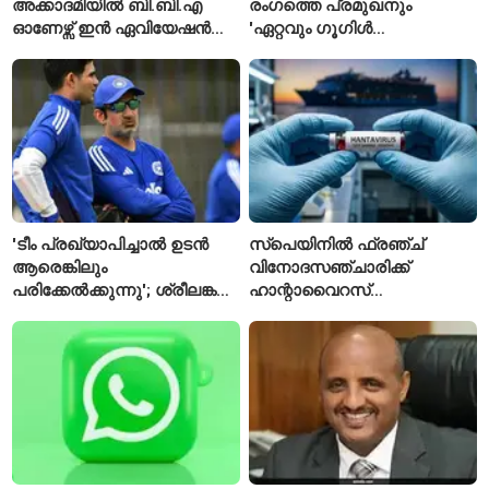
അക്കാദമിയിൽ ബി.ബി.എ
രംഗത്തെ പ്രമുഖനും
ഓണേഴ്സ് ഇൻ ഏവിയേഷൻ
'ഏറ്റവും ഗൂഗിൾ
മാനേജ്മെന്റ്: പ്രവേശനം
വ്യക്തി'യെന്നും
ഈമാസം 12 വരെ
വിശേഷിപ്പിക്കപ്പെട്ട
ഗവേഷകൻ രാജിവെച്ചു
'ടീം പ്രഖ്യാപിച്ചാൽ ഉടൻ
സ്പെയിനിൽ ഫ്രഞ്ച്
ആരെങ്കിലും
വിനോദസഞ്ചാരിക്ക്
പരിക്കേൽക്കുന്നു'; ശ്രീലങ്കൻ
ഹാന്റാവൈറസ്
ടെസ്റ്റിന് മുൻപ് ഇന്ത്യൻ
സ്ഥിരീകരിച്ചു; രോഗിയെ
ടീമിനെ കുറിച്ച് മുൻതാരം
ഐസൊലേഷനിൽ
പ്രവേശിപ്പിച്ചു