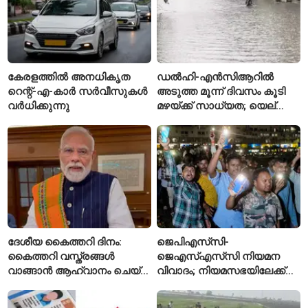
കേരളത്തിൽ അനധികൃത
ഡൽഹി-എൻസിആറിൽ
റെന്റ്-എ-കാർ സർവീസുകൾ
അടുത്ത മൂന്ന് ദിവസം കൂടി
വർധിക്കുന്നു
മഴയ്ക്ക് സാധ്യത; യെല്ലോ
അലർട്ട് പ്രഖ്യാപിച്ച്
ഐഎംഡി
ദേശീയ കൈത്തറി ദിനം:
ജെപിഎസ്‌സി-
കൈത്തറി വസ്ത്രങ്ങൾ
ജെഎസ്എസ്‌സി നിയമന
വാങ്ങാൻ ആഹ്വാനം ചെയ്ത്
വിവാദം; നിയമസഭയിലേക്ക്
പ്രധാനമന്ത്രി
വിദ്യാർഥികളുടെ മാർച്ച് ഇന്ന്