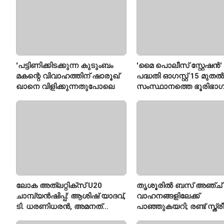
'പട്ടിണിക്കിടക്കുന്ന കുടുംബം
'മൈ പൊലീസ് സ്റ്റേഷൻ'
മകന്റെ വിവാഹത്തിന് ഷാരൂഖ്
പദ്ധതി ഓഗസ്റ്റ് 15 മുതൽ
ഖാനെ വിളിക്കുന്നതുപോലെ
സംസ്ഥാനത്തെ ഭൂരിഭാഗ
സ്റ്റേഷനുകളുടെയും ചു
എസ്‌ഐമാർക്ക്
ലോക അത്‌ലറ്റിക്സ് U20
തൃശൂരിൽ ബസ് അഞ്ച്
ചാമ്പ്യൻഷിപ്പ്: ആശിഷ് യാദവ്,
വാഹനങ്ങളിലേക്ക്
ടി. ധരണിധരൻ, അമനത്
പാഞ്ഞുകയറി; രണ്ട് സ്ത്
കംബോജ് ഫൈനലിൽ
മരിച്ചു, 24 പേർക്ക് പരിക്ക്