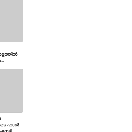
യുമായി
േരളത്തിൽ
ം
ൾ
ുടെ ഹാൾ
ംനേടി