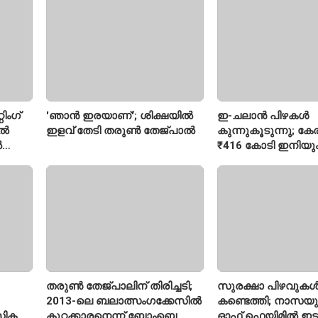
റിജിജുവിന് മറുപടി
സഞ്ജയ് റാവത്ത്
ിംഗ്
'ഞാൻ ഇരയാണ്'; ശിക്ഷയിൽ
ഇ-ചലാൻ പിഴകൾ
ിൽ
ഇളവ് തേടി തരുണ്‍ തേജ്പാൽ
കുന്നുകൂടുന്നു; ക
ൽ
₹416 കോടി ഇനിയു
അടയ്ക്കാനുണ്ട്
തരുൺ തേജ്പാലിന് തിരിച്ചടി;
സുരക്ഷാ പിഴവുക
2013-ലെ ബലാത്സംഗക്കേസിൽ
കണ്ടെത്തി; നാസയ
സിക
കുറ്റക്കാരനെന്ന് ബോംബെ
ഓഫ് ഫെയിമിൽ ഇട