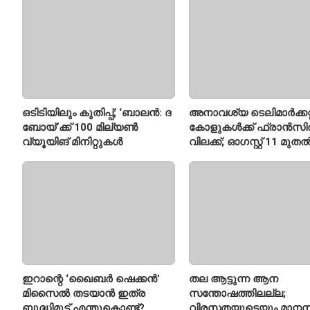
ഒടിടിയിലും കുതിപ്പ്; ‘ബാലൻ: ദ
അനാവശ്യ ടെലിമാർക്കറ്റ
ബോയ്’ക്ക് 100 മില്യൺ
കോളുകൾക്ക് ഫ്രാൻസ
വ്യൂയിങ് മിനിറ്റുകൾ
വിലക്ക്; ഓഗസ്റ്റ് 11 മുത
പുതിയ നിയമം
ഇറാന്റെ ‘ഖൈബർ ഷെക്കൻ’
തല ആട്ടുന്ന ആന
മിസൈൽ തടയാൻ ഇത്ര
സന്തോഷത്തിലല്ല;
ബുദ്ധിമുട്ട് എന്തുകൊണ്ട്?
വിരസതയുടെയും മാന