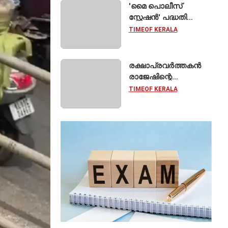
'മൈ പൊലീസ്
സ്റ്റേഷൻ' പദ്ധതി
ഓഗസ്റ്റ് 15 മുതൽ;
TIMEOF KERALA
സംസ്ഥാനത്തെ
ഭൂരിഭാഗം
സ്റ്റേഷനുകളുടെയും
രക്ഷാപ്രവർത്തകൻ
ചുമതല
രാജേഷിന്റെ
എസ്‌ഐമാർക്ക്
മൃതദേഹത്തോട്
TIMEOF KERALA
അനാദരവെന്ന്
ആരോപണം