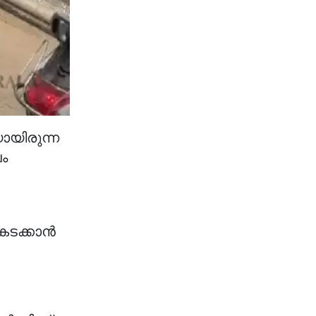
ായിരുന്ന
വം
കടക്കാൻ