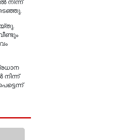
 നിന്ന്
തടഞ്ഞു.
്തു.
ീണ്ടും
വം
പ്രധാന
നിന്ന്
്ടെന്ന്