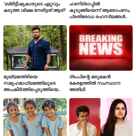
‘ബ്രിട്ടീഷുകാരുടെ ഏറ്റവും
ഹണിട്രാപ്പിൽ
കടുത്ത ശിക്ഷ നേരിട്ടത് ആര്?
കുടുങ്ങിയെന്ന് ആരോപണം;
പ്രതിരോധ രഹസ്യങ്ങൾ
ചോർത്തിയ വ്യോമസേന
വിങ് കമാൻഡർ അറസ്റ്റിൽ
മുഖ്യമന്ത്രിയെ
ട്രംപിന്റെ മരുമകൻ
സമൂഹമാധ്യമത്തിലൂടെ
കേരളത്തിൽ സംസ്ഥാന
അപകീർത്തിപ്പെടുത്തിയെന്ന്
അതിഥി
ആരോപണം; അർജുൻ
ആയങ്കിക്കെതിരെ പുതിയ
കേസ്