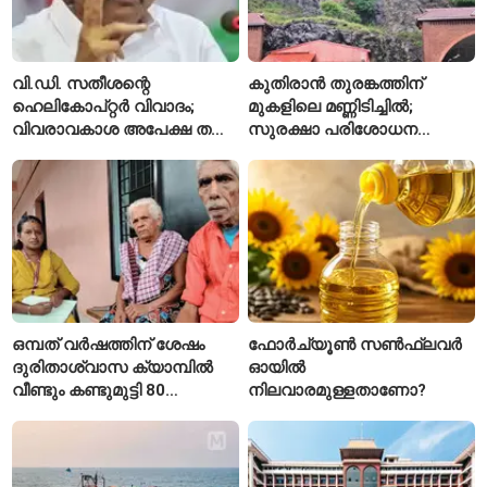
വി.ഡി. സതീശന്റെ
കുതിരാൻ തുരങ്കത്തിന്
ഹെലികോപ്റ്റർ വിവാദം;
മുകളിലെ മണ്ണിടിച്ചിൽ;
വിവരാവകാശ അപേക്ഷ തള്ളി
സുരക്ഷാ പരിശോധന
കേരള സർക്കാർ
ആരംഭിച്ച് എൻഎച്ച്എഐ
ഒമ്പത് വർഷത്തിന് ശേഷം
ഫോർച്യൂൺ സൺഫ്ലവർ
ദുരിതാശ്വാസ ക്യാമ്പിൽ
ഓയിൽ
വീണ്ടും കണ്ടുമുട്ടി 80
നിലവാരമുള്ളതാണോ?
വയസ്സുകാരായ ദമ്പതികൾ