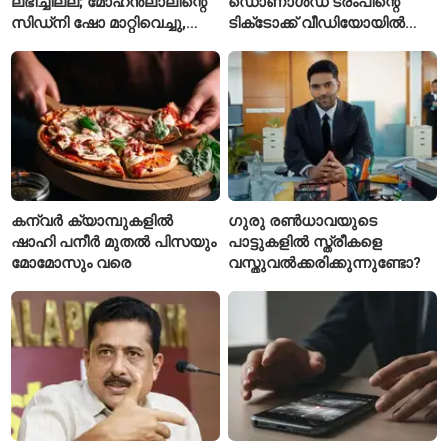
ലഭിച്ചില്ല; മോഹൻലാലിന്റെ
ഡൊണാൾഡ് ട്രംപിന്റെ
സിഡ്‌നി ഷോ മാറ്റിവെച്ചു,
ടിക്‌ടോക്ക് വീഡിയോയിൽ
വീഡിയോയിലൂടെ ക്ഷമ
നിന്ന് ടെയ്‌ലർ സ്വിഫ്റ്റിന്റെ
ചോദിച്ച് താരം
‘August’ നീക്കം ചെയ്തു
കന്വർ ക്യാമ്പുകളിൽ
ഗുരു രൺധാവയുടെ
ഷാഹി പനീർ മുതൽ പിസയും
പാട്ടുകളിൽ സ്ത്രീകളെ
മോമോസും വരെ
വസ്തുവൽക്കരിക്കുന്നുണ്ടോ?