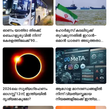
ഓണം യാത്രാ തിരക്ക്;
ഹോർമുസ് കടലിടുക്ക്
ബെംഗളൂരുവിൽ നിന്ന്
തുറക്കുന്നതിൽ ഇറാൻ–
കേരളത്തിലേക്ക് 90
ഒമാൻ ധാരണ അടുത്തതായി;
പ്രത്യേക ബസുകൾ
നിബന്ധനകളുമായി
ടെഹ്റാൻ
2026ലെ സൂര്യഗ്രഹണം
ആഗോള മാനദണ്ഡങ്ങളിൽ
ഓഗസ്റ്റ് 12ന്; ഇന്ത്യയിൽ
നിന്ന് വ്യത്യസ്തമായ
ദൃശ്യമാകുമോ?
നിയമങ്ങളിലേക്ക് ഇന്ത്യ;
മെറ്റയ്ക്ക് കേന്ദ്രത്തിന്റെ