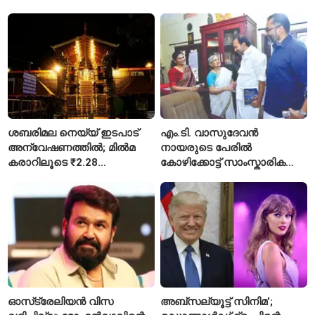
ശബരിമല നെയ്യ് ഇടപാട്
എം.ടി. വാസുദേവൻ
അന്വേഷണത്തിൽ; മിൽമ
നായരുടെ പേരിൽ
കരാറിലൂടെ ₹2.28
കോഴിക്കോട്ട് സാംസ്കാരിക
കോടിയുടെ നഷ്ടമെന്ന്
പാർക്ക്; പ്രാരംഭ
എഫ്ഐആർ
പ്രവർത്തനങ്ങൾക്ക് ₹50
കോടി
ഓസ്‌ട്രേലിയൻ വിസ
അബ്സല്യൂട്ട് സിനിമ’;