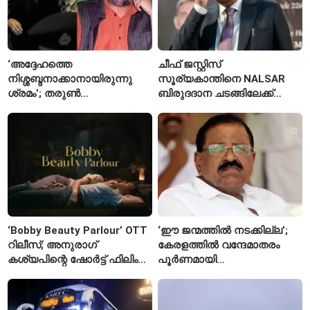
‘അദ്ദേഹത്തെ
ചീഫ് ജസ്റ്റിസ്
നിശ്ശബ്ദനാക്കാനായിരുന്നു
സൂര്യകാന്തിനെ NALSAR
ശ്രമം’; തരുണ്‍
ബിരുദദാന ചടങ്ങിലേക്ക്
തേജ്പാലിനെതിരെ നടപടി
ക്ഷണിച്ചതിൽ
അന്വേഷണാത്മക
വിദ്യാർഥികളുടെ എതിർപ്പ്
മാധ്യമപ്രവർത്തനം
കാരണമെന്ന് മകൾ
‘Bobby Beauty Parlour’ OTT
‘ഈ ജന്മത്തിൽ നടക്കില്ല’;
റിലീസ്; അനുരാഗ്
കേരളത്തിൽ വന്ദേമാതരം
കശ്യപിന്റെ ഷോർട്ട് ഫിലിം
പൂർണമായി
എവിടെ കാണാം?
ആലപിക്കില്ലെന്ന്
രാജ്മോഹൻ ഉണ്ണിത്താൻ