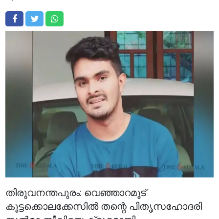
തിരുവനന്തപുരം: വെഞ്ഞാറമൂട്
കൂട്ടക്കൊലക്കേസിൽ തന്റെ പിതൃസഹോദരി