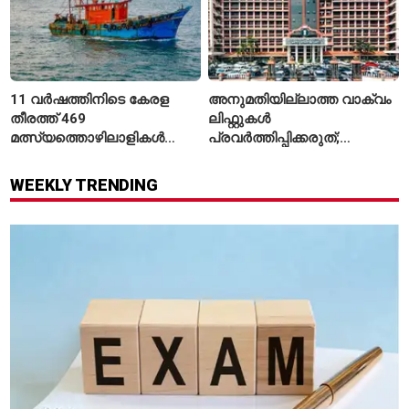
11 വർഷത്തിനിടെ കേരള
അനുമതിയില്ലാത്ത വാക്വം
തീരത്ത് 469
ലിഫ്റ്റുകൾ
മത്സ്യത്തൊഴിലാളികൾ
പ്രവർത്തിപ്പിക്കരുത്;
മരിച്ചു; 160 പേരെ
സുരക്ഷാ
കാണാതായി, 47,773 പേരെ
അനുമതിയില്ലാത്ത
WEEKLY TRENDING
രക്ഷപ്പെടുത്തി
ലിഫ്റ്റുകൾക്ക്
ഹൈക്കോടതിയുടെ വിലക്ക്