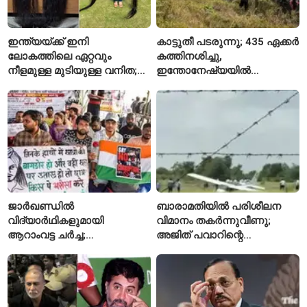
ഇന്ത്യയ്ക്ക് ഇനി
കാട്ടുതീ പടരുന്നു; 435 ഏക്കർ
ലോകത്തിലെ ഏറ്റവും
കത്തിനശിച്ചു,
നീളമുള്ള മുടിയുള്ള വനിത;
ഇന്തോനേഷ്യയിൽ
2015 മുതൽ മുടി മുറിച്ചിട്ടില്ല
ദേശീയോദ്യാനം അടച്ചു
ജാർഖണ്ഡിൽ
ബാരാമതിയിൽ പരിശീലന
വിദ്യാർഥികളുമായി
വിമാനം തകർന്നുവീണു;
ആറാംവട്ട ചർച്ച;
അജിത് പവാറിന്റെ
റാഞ്ചിയിലെ സമരം 16-ാം
അപകടത്തിന് പിന്നാലെ
ദിവസത്തിലേക്ക്
രണ്ടാമത്തെ സംഭവം