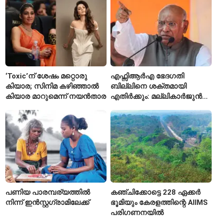
സമ്മർദം
‘Toxic’ന് ശേഷം മറ്റൊരു
എഫ്സിആർഎ ഭേദഗതി
കിയാര; സിനിമ കഴിഞ്ഞാൽ
ബില്ലിനെ ശക്തമായി
കിയാര മാറുമെന്ന് നയൻതാര
എതിർക്കും: മല്ലികാർജുൻ
ഖർഗെ
പണിയ പാരമ്പര്യത്തിൽ
കഞ്ചിക്കോട്ടെ 228 ഏക്കർ
നിന്ന് ഇൻസ്റ്റഗ്രാമിലേക്ക്
ഭൂമിയും കേരളത്തിന്റെ AIIMS
പരിഗണനയിൽ