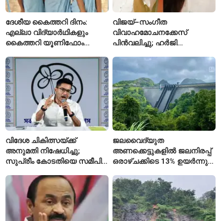
ദേശീയ കൈത്തറി ദിനം:
വിജയ്–സംഗീത
എല്ലാ വിദ്യാർഥികളും
വിവാഹമോചനക്കേസ്
കൈത്തറി യൂണിഫോം
പിൻവലിച്ചു; ഹർജി
ധരിക്കുന്ന കേരളത്തിലെ ഈ
പിൻവലിച്ചതോടെ കേസ്
സ്കൂൾ വേറിട്ട മാതൃക
അവസാനിപ്പിച്ച് കോടതി
വിദേശ ചികിത്സയ്ക്ക്
ജലവൈദ്യുത
അനുമതി നിഷേധിച്ചു;
അണക്കെട്ടുകളിൽ ജലനിരപ്പ്
സുപ്രീം കോടതിയെ സമീപിച്ച്
ഒരാഴ്ചക്കിടെ 13% ഉയർന്നു;
അഭിഷേക് ബാനർജി
കഴിഞ്ഞ വർഷത്തേക്കാൾ
ഇപ്പോഴും കുറവ്