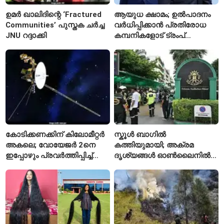
ഉമർ ഖാലിദിന്റെ ‘Fractured
ആയുധ ക്ഷാമം; ഉൽപാദനം
Communities’ പുസ്തക ചർച്ച
വർധിപ്പിക്കാൻ പ്രതിരോധ
JNU റദ്ദാക്കി
കമ്പനികളോട് ട്രംപ്
ഭരണകൂടത്തിന്റെ നിർദേശം
കോടിക്കണക്കിന് കിലോമീറ്റർ
സ്കൂൾ ബാഗിൽ
അകലെ; വോയേജർ 2നെ
കത്തിയുമായി; അക്രമ
ഇപ്പോഴും പ്രവർത്തിപ്പിച്ച്
ദൃശ്യങ്ങൾ ഓൺലൈനിൽ
നാസ
കണ്ടിരുന്നെന്ന് തായ്
കൗമാരക്കാരൻ