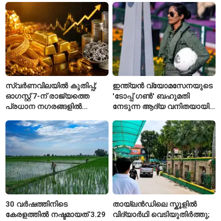
യാത്രക്കാരെ
ചട്ടങ്ങൾ ഇങ്ങനെ
നിരീക്ഷണത്തിൽ
സ്വർണവിലയിൽ കുതിപ്പ്;
ഇന്ത്യൻ വ്യോമസേനയുടെ
ഓഗസ്റ്റ് 7-ന് രാജ്യത്തെ
'ടോപ്പ് ഗൺ' ബഹുമതി
പ്രധാന നഗരങ്ങളിൽ
നേടുന്ന ആദ്യ വനിതയായി
നിരക്കുകൾ ഉയർന്നു
ഭാവന കാന്ത്
30 വർഷത്തിനിടെ
തായ്‌ലൻഡിലെ സ്കൂളിൽ
കേരളത്തിൽ നഷ്ടമായത് 3.29
വിദ്യാർഥി വെടിയുതിർത്തു;