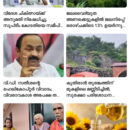
വിദേശ ചികിത്സയ്ക്ക്
ജലവൈദ്യുത
അനുമതി നിഷേധിച്ചു;
അണക്കെട്ടുകളിൽ ജലനിരപ്പ്
സുപ്രീം കോടതിയെ സമീപിച്ച്
ഒരാഴ്ചക്കിടെ 13% ഉയർന്നു;
അഭിഷേക് ബാനർജി
കഴിഞ്ഞ വർഷത്തേക്കാൾ
ഇപ്പോഴും കുറവ്
വി.ഡി. സതീശന്റെ
കുതിരാൻ തുരങ്കത്തിന്
ഹെലികോപ്റ്റർ വിവാദം;
മുകളിലെ മണ്ണിടിച്ചിൽ;
വിവരാവകാശ അപേക്ഷ തള്ളി
സുരക്ഷാ പരിശോധന
കേരള സർക്കാർ
ആരംഭിച്ച് എൻഎച്ച്എഐ