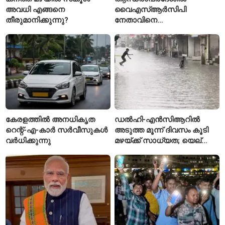
അവധി എങ്ങനെ
വൈഎസ്ആർസിപി
തീരുമാനിക്കുന്നു?
നേതാവിനെ
വെട്ടിക്കൊലപ്പെടുത്തി;
അന്വേഷണം ആരംഭിച്ച്
പൊലീസ്
കേരളത്തിൽ അനധികൃത
ഡൽഹി-എൻസിആറിൽ
റെന്റ്-എ-കാർ സർവീസുകൾ
അടുത്ത മൂന്ന് ദിവസം കൂടി
വർധിക്കുന്നു
മഴയ്ക്ക് സാധ്യത; യെല്ലോ
അലർട്ട് പ്രഖ്യാപിച്ച്
ഐഎംഡി