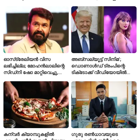
കോടിയുടെ നഷ്ടമെന്ന്
പാർക്ക്; പ്രാരംഭ
എഫ്ഐആർ
പ്രവർത്തനങ്ങൾക്ക് ₹50
കോടി
ഓസ്‌ട്രേലിയൻ വിസ
അബ്സല്യൂട്ട് സിനിമ’;
ലഭിച്ചില്ല; മോഹൻലാലിന്റെ
ഡൊണാൾഡ് ട്രംപിന്റെ
സിഡ്‌നി ഷോ മാറ്റിവെച്ചു,
ടിക്‌ടോക്ക് വീഡിയോയിൽ
വീഡിയോയിലൂടെ ക്ഷമ
നിന്ന് ടെയ്‌ലർ സ്വിഫ്റ്റിന്റെ
ചോദിച്ച് താരം
‘August’ നീക്കം ചെയ്തു
കന്വർ ക്യാമ്പുകളിൽ
ഗുരു രൺധാവയുടെ