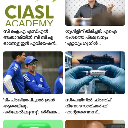
സി.ഐ.എ.എസ്.എൽ
ഗൂഗിളിന് തിരിച്ചടി; എഐ
അക്കാദമിയിൽ ബി.ബി.എ
രംഗത്തെ പ്രമുഖനും
ഓണേഴ്സ് ഇൻ ഏവിയേഷൻ
'ഏറ്റവും ഗൂഗിൾ
മാനേജ്മെന്റ്: പ്രവേശനം
വ്യക്തി'യെന്നും
ഈമാസം 12 വരെ
വിശേഷിപ്പിക്കപ്പെട്ട
ഗവേഷകൻ രാജിവെച്ചു
'ടീം പ്രഖ്യാപിച്ചാൽ ഉടൻ
സ്പെയിനിൽ ഫ്രഞ്ച്
ആരെങ്കിലും
വിനോദസഞ്ചാരിക്ക്
പരിക്കേൽക്കുന്നു'; ശ്രീലങ്കൻ
ഹാന്റാവൈറസ്
ടെസ്റ്റിന് മുൻപ് ഇന്ത്യൻ
സ്ഥിരീകരിച്ചു; രോഗിയെ
ടീമിനെ കുറിച്ച് മുൻതാരം
ഐസൊലേഷനിൽ