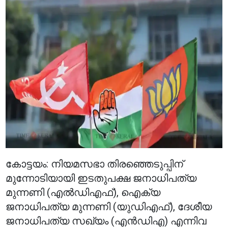
കോട്ടയം: നിയമസഭാ തിരഞ്ഞെടുപ്പിന്
മുന്നോടിയായി ഇടതുപക്ഷ ജനാധിപത്യ
മുന്നണി (എൽഡിഎഫ്), ഐക്യ
ജനാധിപത്യ മുന്നണി (യുഡിഎഫ്), ദേശീയ
ജനാധിപത്യ സഖ്യം (എൻഡിഎ) എന്നിവ