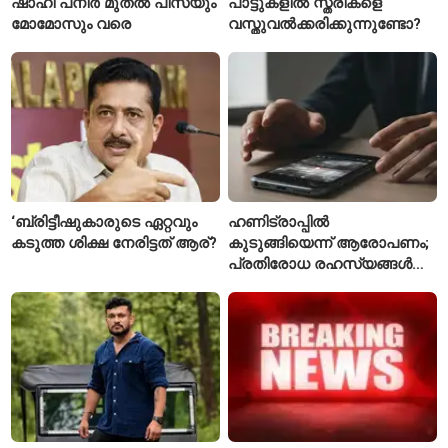
ഷാഹി പനീർ മുതൽ പിസയും
പാട്ടുകളിൽ സ്ത്രീകളെ
മോമോസും വരെ
വസ്തുവൽക്കരിക്കുന്നുണ്ടോ?
‘ബ്രിട്ടീഷുകാരുടെ ഏറ്റവും
ഹണിട്രാപ്പിൽ
കടുത്ത ശിക്ഷ നേരിട്ടത് ആര്?
കുടുങ്ങിയെന്ന് ആരോപണം;
പ്രതിരോധ രഹസ്യങ്ങൾ
ചോർത്തിയ വ്യോമസേന
വിങ് കമാൻഡർ അറസ്റ്റിൽ