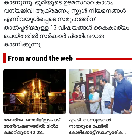
കാണുന്നു. ഭൂമിയുടെ ഉടമസ്ഥാവകാശം,
വന്യജീവി ആക്രമണം, സ്കൂൾ നിയമനങ്ങൾ
എന്നിവയുൾപ്പെടെ സമൂഹത്തിന്
താൽപ്പര്യമുള്ള 13 വിഷയങ്ങൾ കൈകാര്യം
ചെയ്തതിൽ സർക്കാർ പ്രതിബദ്ധത
കാണിക്കുന്നു.
From around the web
ശബരിമല നെയ്യ് ഇടപാട്
എം.ടി. വാസുദേവൻ
അന്വേഷണത്തിൽ; മിൽമ
നായരുടെ പേരിൽ
കരാറിലൂടെ ₹2.28
കോഴിക്കോട്ട് സാംസ്കാരിക