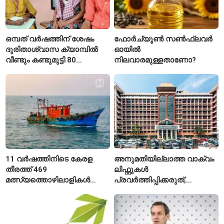
ഒമ്പത് വർഷത്തിന് ശേഷം
ഫോർച്യൂൺ സൺഫ്ലവർ
ദുരിതാശ്വാസ ക്യാമ്പിൽ
ഓയിൽ
വീണ്ടും കണ്ടുമുട്ടി 80
നിലവാരമുള്ളതാണോ?
വയസ്സുകാരായ ദമ്പതികൾ
11 വർഷത്തിനിടെ കേരള
അനുമതിയില്ലാത്ത വാക്വം
തീരത്ത് 469
ലിഫ്റ്റുകൾ
മത്സ്യത്തൊഴിലാളികൾ
പ്രവർത്തിപ്പിക്കരുത്;
മരിച്ചു; 160 പേരെ
സുരക്ഷാ
കാണാതായി, 47,773 പേരെ
അനുമതിയില്ലാത്ത
രക്ഷപ്പെടുത്തി
ലിഫ്റ്റുകൾക്ക്
ഹൈക്കോടതിയുടെ വിലക്ക്