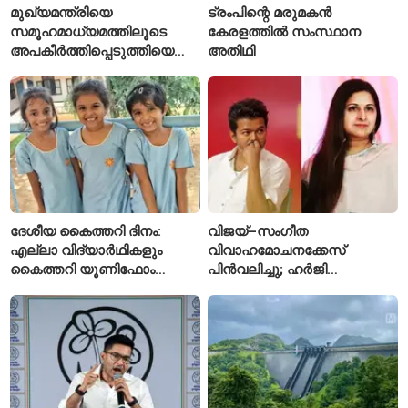
മുഖ്യമന്ത്രിയെ
ട്രംപിന്റെ മരുമകൻ
സമൂഹമാധ്യമത്തിലൂടെ
കേരളത്തിൽ സംസ്ഥാന
അപകീർത്തിപ്പെടുത്തിയെന്ന്
അതിഥി
ആരോപണം; അർജുൻ
ആയങ്കിക്കെതിരെ പുതിയ
കേസ്
ദേശീയ കൈത്തറി ദിനം:
വിജയ്–സംഗീത
എല്ലാ വിദ്യാർഥികളും
വിവാഹമോചനക്കേസ്
കൈത്തറി യൂണിഫോം
പിൻവലിച്ചു; ഹർജി
ധരിക്കുന്ന കേരളത്തിലെ ഈ
പിൻവലിച്ചതോടെ കേസ്
സ്കൂൾ വേറിട്ട മാതൃക
അവസാനിപ്പിച്ച് കോടതി