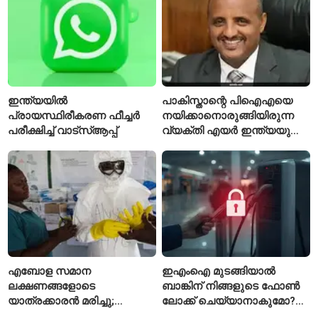
പ്രവേശിപ്പിച്ചു
ഇന്ത്യയിൽ
പാകിസ്താന്റെ പിഐഎയെ
പ്രായസ്ഥിരീകരണ ഫീച്ചർ
നയിക്കാനൊരുങ്ങിയിരുന്ന
പരീക്ഷിച്ച് വാട്‌സ്ആപ്പ്
വ്യക്തി എയർ ഇന്ത്യയുടെ
പുതിയ സിഇഒ
എബോള സമാന
ഇഎംഐ മുടങ്ങിയാൽ
ലക്ഷണങ്ങളോടെ
ബാങ്കിന് നിങ്ങളുടെ ഫോൺ
യാത്രക്കാരൻ മരിച്ചു;
ലോക്ക് ചെയ്യാനാകുമോ?
കോംഗോയിൽ 200-ഓളം
ആർബിഐയുടെ പുതിയ