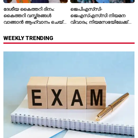
ദേശീയ കൈത്തറി ദിനം:
ജെപിഎസ്‌സി-
കൈത്തറി വസ്ത്രങ്ങൾ
ജെഎസ്എസ്‌സി നിയമന
വാങ്ങാൻ ആഹ്വാനം ചെയ്ത്
വിവാദം; നിയമസഭയിലേക്ക്
പ്രധാനമന്ത്രി
വിദ്യാർഥികളുടെ മാർച്ച് ഇന്ന്
WEEKLY TRENDING