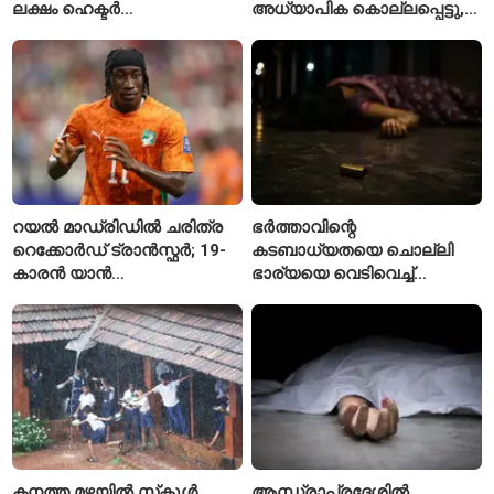
ലക്ഷം ഹെക്ടർ
അധ്യാപിക കൊല്ലപ്പെട്ടു,
നെൽപ്പാടങ്ങൾ
നിരവധി പേർക്ക് പരിക്ക്
റയൽ മാഡ്രിഡിൽ ചരിത്ര
ഭർത്താവിന്റെ
റെക്കോർഡ് ട്രാൻസ്ഫർ; 19-
കടബാധ്യതയെ ചൊല്ലി
കാരൻ യാൻ
ഭാര്യയെ വെടിവെച്ച്
ഡിയോമാൻഡെയെ
കൊലപ്പെടുത്തി? പൂനെയിൽ
സ്വന്തമാക്കി സ്പാനിഷ്
നടുക്കം സൃഷ്ടിച്ച
വമ്പന്മാർ
കൊലപാതകം
കനത്ത മഴയിൽ സ്‌കൂൾ
ആന്ധ്രാപ്രദേശിൽ