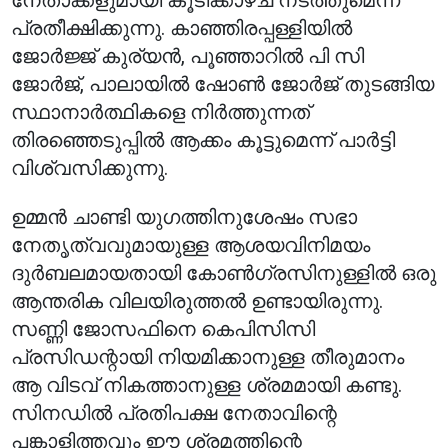
നേതാക്കളുമായി കൂടിക്കാഴ്ച നടത്തുമെന്ന്
പ്രതീക്ഷിക്കുന്നു. കാഞ്ഞിരപ്പള്ളിയിൽ
ജോർജ്ജ് കുര്യൻ, പൂഞ്ഞാറിൽ പി സി
ജോർജ്, പാലായിൽ ഷോൺ ജോർജ് തുടങ്ങിയ
സ്ഥാനാർത്ഥികളെ നിർത്തുന്നത്
തിരഞ്ഞെടുപ്പിൽ ആക്കം കൂട്ടുമെന്ന് പാർട്ടി
വിശ്വസിക്കുന്നു.
ഉമ്മൻ ചാണ്ടി യുഗത്തിനുശേഷം സഭാ
നേതൃത്വവുമായുള്ള ആശയവിനിമയം
ദുർബലമായതായി കോൺഗ്രസിനുള്ളിൽ ഒരു
ആന്തരിക വിലയിരുത്തൽ ഉണ്ടായിരുന്നു.
സണ്ണി ജോസഫിനെ കെപിസിസി
പ്രസിഡന്റായി നിയമിക്കാനുള്ള തീരുമാനം
ആ വിടവ് നികത്താനുള്ള ശ്രമമായി കണ്ടു.
സിനഡിൽ പ്രതിപക്ഷ നേതാവിന്റെ
പങ്കാളിത്തവും ഈ ശ്രമത്തിന്റെ