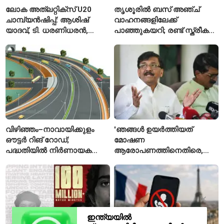
ലോക അത്‌ലറ്റിക്സ് U20
തൃശൂരിൽ ബസ് അഞ്ച്
ചാമ്പ്യൻഷിപ്പ്: ആശിഷ്
വാഹനങ്ങളിലേക്ക്
യാദവ്, ടി. ധരണിധരൻ,
പാഞ്ഞുകയറി; രണ്ട് സ്ത്രീകൾ
അമനത് കംബോജ്
മരിച്ചു, 24 പേർക്ക് പരിക്ക്
ഫൈനലിൽ
വിഴിഞ്ഞം–നാവായിക്കുളം
'ഞങ്ങൾ ഉയർത്തിയത്
ഔട്ടർ റിങ് റോഡ്;
മോഷണ
പദ്ധതിയിൽ നിർണായക
ആരോപണത്തിനെതിരെ,
മാറ്റങ്ങൾ, കേന്ദ്രം
ശ്രീരാമനെതിരെ അല്ല';
വിശദീകരണം
റിജിജുവിന് മറുപടിയുമായി
സഞ്ജയ് റാവത്ത്