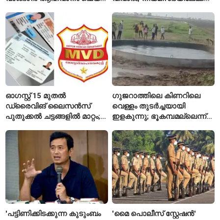
പ്രധാനമന്ത്രി
വിദ്യാർഥികളുടെ മാർച്ച് ഇന്ന്
ഓഗസ്റ്റ് 15 മുതൽ
ഗുജറാത്തിലെ കിണറിലെ
ഡ്രൈവിങ് ലൈസൻസ്
വെള്ളം തുടർച്ചയായി
പുതുക്കൽ ചട്ടങ്ങളിൽ മാറ്റം;
ഇളകുന്നു; ഭൂകമ്പമല്ലെന്ന്
വാഹനമോടിക്കുന്നവർ
വിദഗ്ധർ
അറിയേണ്ട രണ്ട് പ്രധാന
കാര്യങ്ങൾ
'പട്ടിണിക്കിടക്കുന്ന കുടുംബം
'മൈ പൊലീസ് സ്റ്റേഷൻ'