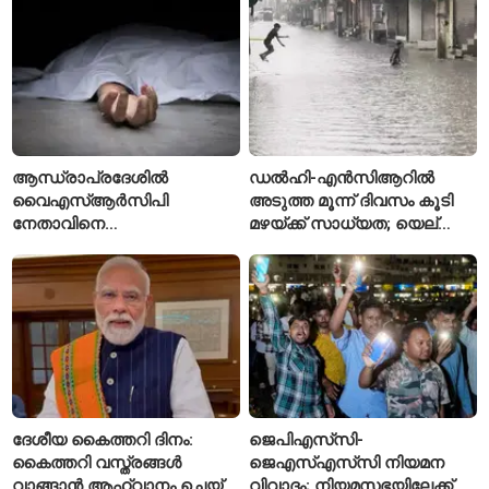
നടുക്കം സൃഷ്ടിച്ച
കൊലപാതകം
ആന്ധ്രാപ്രദേശിൽ
ഡൽഹി-എൻസിആറിൽ
വൈഎസ്ആർസിപി
അടുത്ത മൂന്ന് ദിവസം കൂടി
നേതാവിനെ
മഴയ്ക്ക് സാധ്യത; യെല്ലോ
വെട്ടിക്കൊലപ്പെടുത്തി;
അലർട്ട് പ്രഖ്യാപിച്ച്
അന്വേഷണം ആരംഭിച്ച്
ഐഎംഡി
പൊലീസ്
ദേശീയ കൈത്തറി ദിനം:
ജെപിഎസ്‌സി-
കൈത്തറി വസ്ത്രങ്ങൾ
ജെഎസ്എസ്‌സി നിയമന
വാങ്ങാൻ ആഹ്വാനം ചെയ്ത്
വിവാദം; നിയമസഭയിലേക്ക്