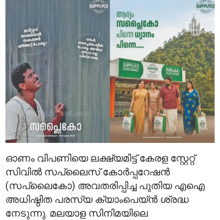
ഓണം വിപണിയെ ലക്ഷ്യമിട്ട് കേരള സ്റ്റേറ്റ്
സിവിൽ സപ്ലൈസ് കോർപ്പറേഷൻ
(സപ്ലൈകോ) അവതരിപ്പിച്ച പുതിയ എഐ
അധിഷ്ഠിത പരസ്യ ക്യാംപെയ്ൻ ശ്രദ്ധ
നേടുന്നു. മലയാള സിനിമയിലെ