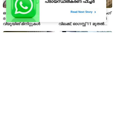
ഒടിടിയിലും കുതിപ്പ്; ‘ബാലൻ:
അനാവശ്യ ടെലിമാർക്കറ്റിംഗ്
ദ ബോയ്’ക്ക് 100 മില്യൺ
കോളുകൾക്ക് ഫ്രാൻസിൽ
വ്യൂയിങ് മിനിറ്റുകൾ
വിലക്ക്; ഓഗസ്റ്റ് 11 മുതൽ
പുതിയ നിയമം
'ഞാൻ ഇരയാണ്'; ശിക്ഷയിൽ
ഇ-ചലാൻ പിഴകൾ
ഇളവ് തേടി തരുണ്‍
കുന്നുകൂടുന്നു; കേരളത്തിൽ
തേജ്പാൽ
₹416 കോടി ഇനിയും
അടയ്ക്കാനുണ്ട്