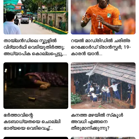
തായ്‌ലൻഡിലെ സ്കൂളിൽ
റയൽ മാഡ്രിഡിൽ ചരിത്ര
വിദ്യാർഥി വെടിയുതിർത്തു;
റെക്കോർഡ് ട്രാൻസ്ഫർ; 19-
അധ്യാപിക കൊല്ലപ്പെട്ടു,
കാരൻ യാൻ
നിരവധി പേർക്ക് പരിക്ക്
ഡിയോമാൻഡെയെ
സ്വന്തമാക്കി സ്പാനിഷ്
വമ്പന്മാർ
ഭർത്താവിന്റെ
കനത്ത മഴയിൽ സ്‌കൂൾ
കടബാധ്യതയെ ചൊല്ലി
അവധി എങ്ങനെ
ഭാര്യയെ വെടിവെച്ച്
തീരുമാനിക്കുന്നു?
കൊലപ്പെടുത്തി? പൂനെയിൽ