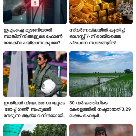
ഇഎംഐ മുടങ്ങിയാൽ
സ്വർണവിലയിൽ കുതിപ്പ്;
ബാങ്കിന് നിങ്ങളുടെ ഫോൺ
ഓഗസ്റ്റ് 7-ന് രാജ്യത്തെ
ലോക്ക് ചെയ്യാനാകുമോ?
പ്രധാന നഗരങ്ങളിൽ
ആർബിഐയുടെ പുതിയ
നിരക്കുകൾ ഉയർന്നു
ചട്ടങ്ങൾ ഇങ്ങനെ
ഇന്ത്യൻ വ്യോമസേനയുടെ
30 വർഷത്തിനിടെ
'ടോപ്പ് ഗൺ' ബഹുമതി
കേരളത്തിൽ നഷ്ടമായത് 3.29
നേടുന്ന ആദ്യ വനിതയായി
ലക്ഷം ഹെക്ടർ
ഭാവന കാന്ത്
നെൽപ്പാടങ്ങൾ