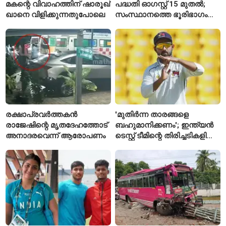
മകന്റെ വിവാഹത്തിന് ഷാരൂഖ്
പദ്ധതി ഓഗസ്റ്റ് 15 മുതൽ;
ഖാനെ വിളിക്കുന്നതുപോലെ
സംസ്ഥാനത്തെ ഭൂരിഭാഗം
സ്റ്റേഷനുകളുടെയും ചുമതല
എസ്‌ഐമാർക്ക്
രക്ഷാപ്രവർത്തകൻ
'മുതിർന്ന താരങ്ങളെ
രാജേഷിന്റെ മൃതദേഹത്തോട്
ബഹുമാനിക്കണം'; ഇന്ത്യൻ
അനാദരവെന്ന് ആരോപണം
ടെസ്റ്റ് ടീമിന്റെ തിരിച്ചടികളിൽ
പ്രതികരിച്ച് അജിങ്ക്യ
രഹാനെ