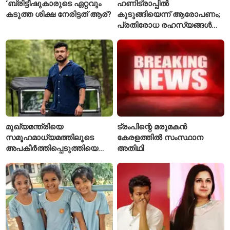
‘ബ്രിട്ടീഷുകാരുടെ ഏറ്റവും
ഹണിട്രാപ്പിൽ
കടുത്ത ശിക്ഷ നേരിട്ടത് ആര്?
കുടുങ്ങിയെന്ന് ആരോപണം;
പ്രതിരോധ രഹസ്യങ്ങൾ
ചോർത്തിയ വ്യോമസേന
വിങ് കമാൻഡർ അറസ്റ്റിൽ
മുഖ്യമന്ത്രിയെ
ട്രംപിന്റെ മരുമകൻ
സമൂഹമാധ്യമത്തിലൂടെ
കേരളത്തിൽ സംസ്ഥാന
അപകീർത്തിപ്പെടുത്തിയെന്ന്
അതിഥി
ആരോപണം; അർജുൻ
ആയങ്കിക്കെതിരെ പുതിയ
കേസ്