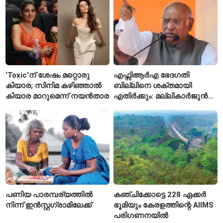
‘Toxic’ന് ശേഷം മറ്റൊരു
എഫ്സിആർഎ ഭേദഗതി
കിയാര; സിനിമ കഴിഞ്ഞാൽ
ബില്ലിനെ ശക്തമായി
കിയാര മാറുമെന്ന് നയൻതാര
എതിർക്കും: മല്ലികാർജുൻ
ഖർഗെ
പണിയ പാരമ്പര്യത്തിൽ
കഞ്ചിക്കോട്ടെ 228 ഏക്കർ
നിന്ന് ഇൻസ്റ്റഗ്രാമിലേക്ക്
ഭൂമിയും കേരളത്തിന്റെ AIIMS
പരിഗണനയിൽ