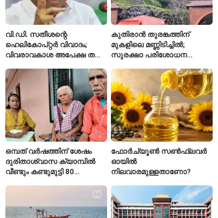
വി.ഡി. സതീശന്റെ
കുതിരാൻ തുരങ്കത്തിന്
ഹെലികോപ്റ്റർ വിവാദം;
മുകളിലെ മണ്ണിടിച്ചിൽ;
വിവരാവകാശ അപേക്ഷ തള്ളി
സുരക്ഷാ പരിശോധന
കേരള സർക്കാർ
ആരംഭിച്ച് എൻഎച്ച്എഐ
ഒമ്പത് വർഷത്തിന് ശേഷം
ഫോർച്യൂൺ സൺഫ്ലവർ
ദുരിതാശ്വാസ ക്യാമ്പിൽ
ഓയിൽ
വീണ്ടും കണ്ടുമുട്ടി 80
നിലവാരമുള്ളതാണോ?
വയസ്സുകാരായ ദമ്പതികൾ