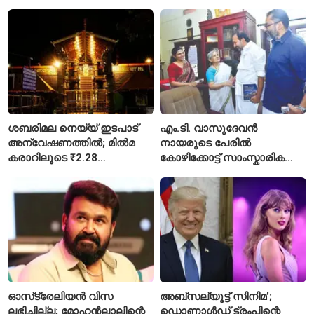
ശബരിമല നെയ്യ് ഇടപാട്
എം.ടി. വാസുദേവൻ
അന്വേഷണത്തിൽ; മിൽമ
നായരുടെ പേരിൽ
കരാറിലൂടെ ₹2.28
കോഴിക്കോട്ട് സാംസ്കാരിക
കോടിയുടെ നഷ്ടമെന്ന്
പാർക്ക്; പ്രാരംഭ
എഫ്ഐആർ
പ്രവർത്തനങ്ങൾക്ക് ₹50
കോടി
ഓസ്‌ട്രേലിയൻ വിസ
അബ്സല്യൂട്ട് സിനിമ’;
ലഭിച്ചില്ല; മോഹൻലാലിന്റെ
ഡൊണാൾഡ് ട്രംപിന്റെ