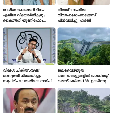
ദേശീയ കൈത്തറി ദിനം:
വിജയ്–സംഗീത
എല്ലാ വിദ്യാർഥികളും
വിവാഹമോചനക്കേസ്
കൈത്തറി യൂണിഫോം
പിൻവലിച്ചു; ഹർജി
ധരിക്കുന്ന കേരളത്തിലെ ഈ
പിൻവലിച്ചതോടെ കേസ്
സ്കൂൾ വേറിട്ട മാതൃക
അവസാനിപ്പിച്ച് കോടതി
വിദേശ ചികിത്സയ്ക്ക്
ജലവൈദ്യുത
അനുമതി നിഷേധിച്ചു;
അണക്കെട്ടുകളിൽ ജലനിരപ്പ്
സുപ്രീം കോടതിയെ സമീപിച്ച്
ഒരാഴ്ചക്കിടെ 13% ഉയർന്നു;
അഭിഷേക് ബാനർജി
കഴിഞ്ഞ വർഷത്തേക്കാൾ
ഇപ്പോഴും കുറവ്