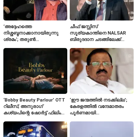
‘അദ്ദേഹത്തെ
ചീഫ് ജസ്റ്റിസ്
നിശ്ശബ്ദനാക്കാനായിരുന്നു
സൂര്യകാന്തിനെ NALSAR
ശ്രമം’; തരുണ്‍
ബിരുദദാന ചടങ്ങിലേക്ക്
തേജ്പാലിനെതിരെ നടപടി
ക്ഷണിച്ചതിൽ
അന്വേഷണാത്മക
വിദ്യാർഥികളുടെ എതിർപ്പ്
മാധ്യമപ്രവർത്തനം
കാരണമെന്ന് മകൾ
‘Bobby Beauty Parlour’ OTT
‘ഈ ജന്മത്തിൽ നടക്കില്ല’;
റിലീസ്; അനുരാഗ്
കേരളത്തിൽ വന്ദേമാതരം
കശ്യപിന്റെ ഷോർട്ട് ഫിലിം
പൂർണമായി
എവിടെ കാണാം?
ആലപിക്കില്ലെന്ന്
രാജ്മോഹൻ ഉണ്ണിത്താൻ