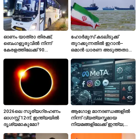
ഓണം യാത്രാ തിരക്ക്;
ഹോർമുസ് കടലിടുക്ക്
ബെംഗളൂരുവിൽ നിന്ന്
തുറക്കുന്നതിൽ ഇറാൻ–
കേരളത്തിലേക്ക് 90
ഒമാൻ ധാരണ അടുത്തതായി;
പ്രത്യേക ബസുകൾ
നിബന്ധനകളുമായി
ടെഹ്റാൻ
2026ലെ സൂര്യഗ്രഹണം
ആഗോള മാനദണ്ഡങ്ങളിൽ
ഓഗസ്റ്റ് 12ന്; ഇന്ത്യയിൽ
നിന്ന് വ്യത്യസ്തമായ
ദൃശ്യമാകുമോ?
നിയമങ്ങളിലേക്ക് ഇന്ത്യ;
മെറ്റയ്ക്ക് കേന്ദ്രത്തിന്റെ
സമ്മർദം