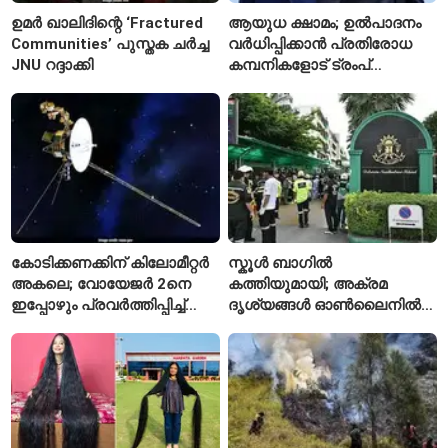
ഉമർ ഖാലിദിന്റെ ‘Fractured
ആയുധ ക്ഷാമം; ഉൽപാദനം
Communities’ പുസ്തക ചർച്ച
വർധിപ്പിക്കാൻ പ്രതിരോധ
JNU റദ്ദാക്കി
കമ്പനികളോട് ട്രംപ്
ഭരണകൂടത്തിന്റെ നിർദേശം
കോടിക്കണക്കിന് കിലോമീറ്റർ
സ്കൂൾ ബാഗിൽ
അകലെ; വോയേജർ 2നെ
കത്തിയുമായി; അക്രമ
ഇപ്പോഴും പ്രവർത്തിപ്പിച്ച്
ദൃശ്യങ്ങൾ ഓൺലൈനിൽ
നാസ
കണ്ടിരുന്നെന്ന് തായ്
കൗമാരക്കാരൻ