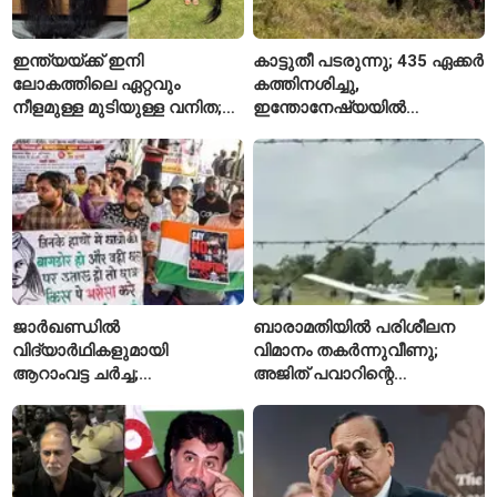
ഇന്ത്യയ്ക്ക് ഇനി
കാട്ടുതീ പടരുന്നു; 435 ഏക്കർ
ലോകത്തിലെ ഏറ്റവും
കത്തിനശിച്ചു,
നീളമുള്ള മുടിയുള്ള വനിത;
ഇന്തോനേഷ്യയിൽ
2015 മുതൽ മുടി മുറിച്ചിട്ടില്ല
ദേശീയോദ്യാനം അടച്ചു
ജാർഖണ്ഡിൽ
ബാരാമതിയിൽ പരിശീലന
വിദ്യാർഥികളുമായി
വിമാനം തകർന്നുവീണു;
ആറാംവട്ട ചർച്ച;
അജിത് പവാറിന്റെ
റാഞ്ചിയിലെ സമരം 16-ാം
അപകടത്തിന് പിന്നാലെ
ദിവസത്തിലേക്ക്
രണ്ടാമത്തെ സംഭവം