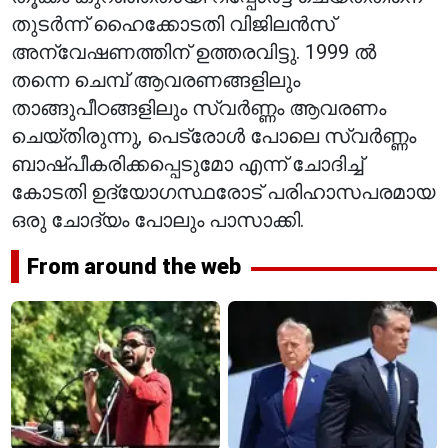
തുടർന്ന് ഹൈക്കോടതി വിജിലൻസ്
അന്വേഷണത്തിന് ഉത്തരവിട്ടു. 1999 ൽ
തന്നെ ചെമ്പ് ആവരണങ്ങളിലും
താങ്ങുപീഠങ്ങളിലും സ്വർണ്ണം ആവരണം
ചെയ്തിരുന്നു, പെട്രോൾ പോലെ സ്വർണ്ണം
ബാഷ്പീകരിക്കപ്പെടുമോ എന്ന് ചോദിച്ച്
കോടതി ഉദ്യോഗസ്ഥരോട് പരിഹാസപരമായ
ഒരു ചോദ്യം പോലും പാസാക്കി.
From around the web