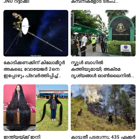
JNU റദ്ദാക്കി
കമ്പനികളോട് ട്രംപ്
ഭരണകൂടത്തിന്റെ നിർദേശം
കോടിക്കണക്കിന് കിലോമീറ്റർ
സ്കൂൾ ബാഗിൽ
അകലെ; വോയേജർ 2നെ
കത്തിയുമായി; അക്രമ
ഇപ്പോഴും പ്രവർത്തിപ്പിച്ച്
ദൃശ്യങ്ങൾ ഓൺലൈനിൽ
നാസ
കണ്ടിരുന്നെന്ന് തായ്
കൗമാരക്കാരൻ
ഇന്ത്യയ്ക്ക് ഇനി
കാട്ടുതീ പടരുന്നു; 435 ഏക്കർ