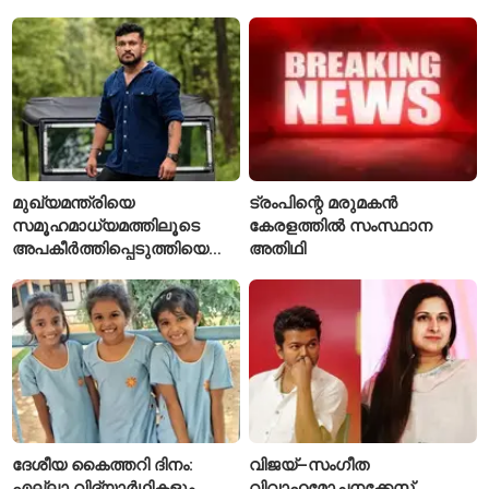
ചോർത്തിയ വ്യോമസേന
വിങ് കമാൻഡർ അറസ്റ്റിൽ
മുഖ്യമന്ത്രിയെ
ട്രംപിന്റെ മരുമകൻ
സമൂഹമാധ്യമത്തിലൂടെ
കേരളത്തിൽ സംസ്ഥാന
അപകീർത്തിപ്പെടുത്തിയെന്ന്
അതിഥി
ആരോപണം; അർജുൻ
ആയങ്കിക്കെതിരെ പുതിയ
കേസ്
ദേശീയ കൈത്തറി ദിനം:
വിജയ്–സംഗീത
എല്ലാ വിദ്യാർഥികളും
വിവാഹമോചനക്കേസ്