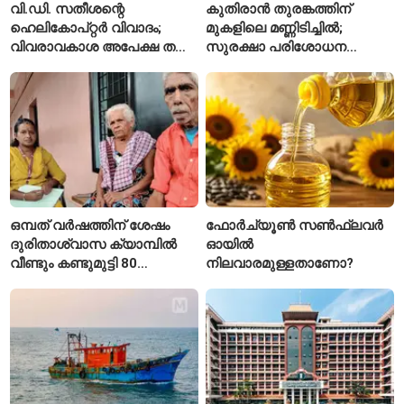
വി.ഡി. സതീശന്റെ
കുതിരാൻ തുരങ്കത്തിന്
ഹെലികോപ്റ്റർ വിവാദം;
മുകളിലെ മണ്ണിടിച്ചിൽ;
വിവരാവകാശ അപേക്ഷ തള്ളി
സുരക്ഷാ പരിശോധന
കേരള സർക്കാർ
ആരംഭിച്ച് എൻഎച്ച്എഐ
ഒമ്പത് വർഷത്തിന് ശേഷം
ഫോർച്യൂൺ സൺഫ്ലവർ
ദുരിതാശ്വാസ ക്യാമ്പിൽ
ഓയിൽ
വീണ്ടും കണ്ടുമുട്ടി 80
നിലവാരമുള്ളതാണോ?
വയസ്സുകാരായ ദമ്പതികൾ