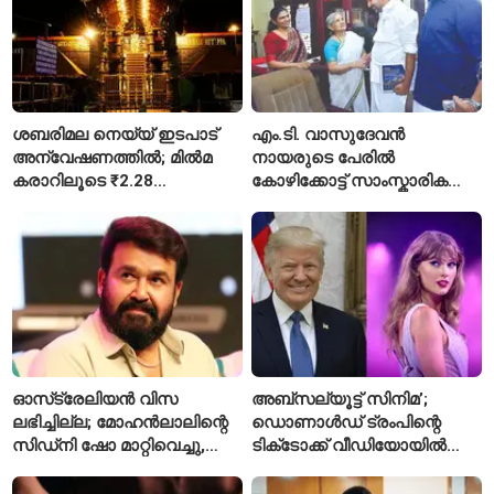
ശബരിമല നെയ്യ് ഇടപാട്
എം.ടി. വാസുദേവൻ
അന്വേഷണത്തിൽ; മിൽമ
നായരുടെ പേരിൽ
കരാറിലൂടെ ₹2.28
കോഴിക്കോട്ട് സാംസ്കാരിക
കോടിയുടെ നഷ്ടമെന്ന്
പാർക്ക്; പ്രാരംഭ
എഫ്ഐആർ
പ്രവർത്തനങ്ങൾക്ക് ₹50
കോടി
ഓസ്‌ട്രേലിയൻ വിസ
അബ്സല്യൂട്ട് സിനിമ’;
ലഭിച്ചില്ല; മോഹൻലാലിന്റെ
ഡൊണാൾഡ് ട്രംപിന്റെ
സിഡ്‌നി ഷോ മാറ്റിവെച്ചു,
ടിക്‌ടോക്ക് വീഡിയോയിൽ
വീഡിയോയിലൂടെ ക്ഷമ
നിന്ന് ടെയ്‌ലർ സ്വിഫ്റ്റിന്റെ
ചോദിച്ച് താരം
‘August’ നീക്കം ചെയ്തു