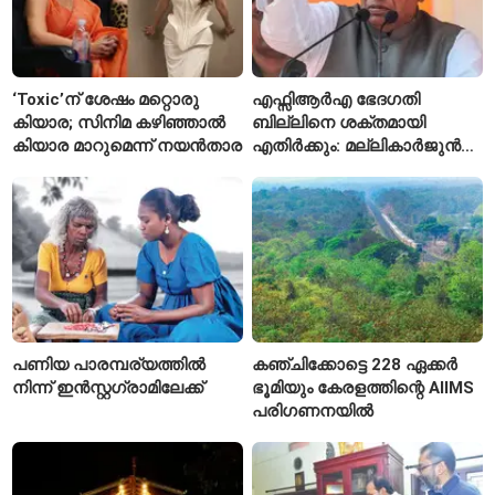
‘Toxic’ന് ശേഷം മറ്റൊരു
എഫ്സിആർഎ ഭേദഗതി
കിയാര; സിനിമ കഴിഞ്ഞാൽ
ബില്ലിനെ ശക്തമായി
കിയാര മാറുമെന്ന് നയൻതാര
എതിർക്കും: മല്ലികാർജുൻ
ഖർഗെ
പണിയ പാരമ്പര്യത്തിൽ
കഞ്ചിക്കോട്ടെ 228 ഏക്കർ
നിന്ന് ഇൻസ്റ്റഗ്രാമിലേക്ക്
ഭൂമിയും കേരളത്തിന്റെ AIIMS
പരിഗണനയിൽ