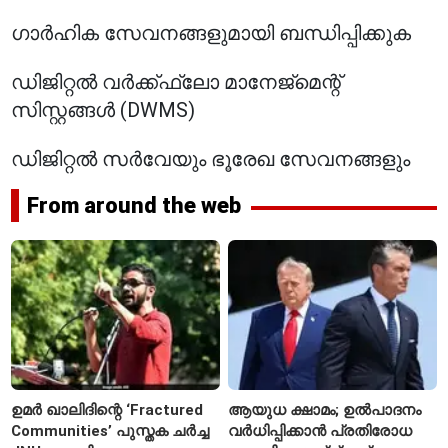
ഗാർഹിക സേവനങ്ങളുമായി ബന്ധിപ്പിക്കുക
ഡിജിറ്റൽ വർക്ക്ഫ്ലോ മാനേജ്മെന്റ്
സിസ്റ്റങ്ങൾ (DWMS)
ഡിജിറ്റൽ സർവേയും ഭൂരേഖ സേവനങ്ങളും
From around the web
ഉമർ ഖാലിദിന്റെ ‘Fractured
ആയുധ ക്ഷാമം; ഉൽപാദനം
Communities’ പുസ്തക ചർച്ച
വർധിപ്പിക്കാൻ പ്രതിരോധ