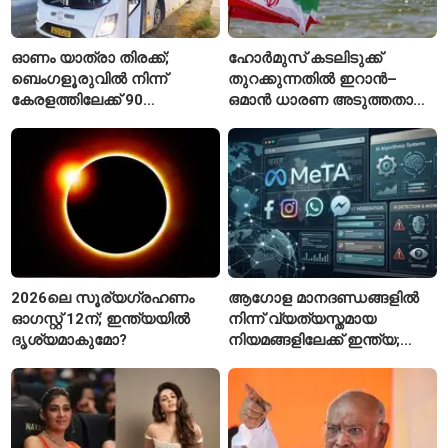
ഓണം യാത്രാ തിരക്ക്;
ഹോർമുസ് കടലിടുക്ക്
ബെംഗളൂരുവിൽ നിന്ന്
തുറക്കുന്നതിൽ ഇറാൻ–
കേരളത്തിലേക്ക് 90
ഒമാൻ ധാരണ അടുത്തതായി;
പ്രത്യേക ബസുകൾ
നിബന്ധനകളുമായി
ടെഹ്റാൻ
2026ലെ സൂര്യഗ്രഹണം
ആഗോള മാനദണ്ഡങ്ങളിൽ
ഓഗസ്റ്റ് 12ന്; ഇന്ത്യയിൽ
നിന്ന് വ്യത്യസ്തമായ
ദൃശ്യമാകുമോ?
നിയമങ്ങളിലേക്ക് ഇന്ത്യ;
മെറ്റയ്ക്ക് കേന്ദ്രത്തിന്റെ
സമ്മർദം