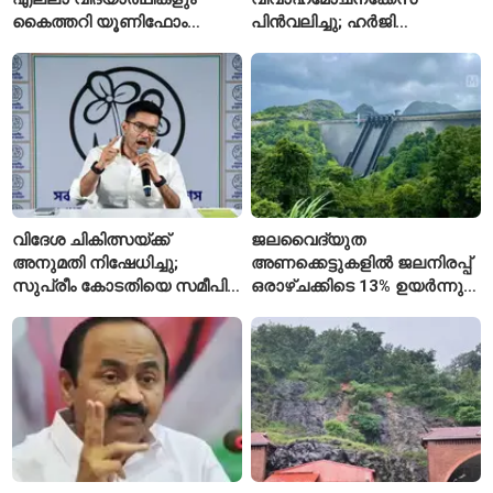
കൈത്തറി യൂണിഫോം
പിൻവലിച്ചു; ഹർജി
ധരിക്കുന്ന കേരളത്തിലെ ഈ
പിൻവലിച്ചതോടെ കേസ്
സ്കൂൾ വേറിട്ട മാതൃക
അവസാനിപ്പിച്ച് കോടതി
വിദേശ ചികിത്സയ്ക്ക്
ജലവൈദ്യുത
അനുമതി നിഷേധിച്ചു;
അണക്കെട്ടുകളിൽ ജലനിരപ്പ്
സുപ്രീം കോടതിയെ സമീപിച്ച്
ഒരാഴ്ചക്കിടെ 13% ഉയർന്നു;
അഭിഷേക് ബാനർജി
കഴിഞ്ഞ വർഷത്തേക്കാൾ
ഇപ്പോഴും കുറവ്