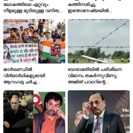
ലോകത്തിലെ ഏറ്റവും
കത്തിനശിച്ചു,
നീളമുള്ള മുടിയുള്ള വനിത;
ഇന്തോനേഷ്യയിൽ
2015 മുതൽ മുടി മുറിച്ചിട്ടില്ല
ദേശീയോദ്യാനം അടച്ചു
ജാർഖണ്ഡിൽ
ബാരാമതിയിൽ പരിശീലന
വിദ്യാർഥികളുമായി
വിമാനം തകർന്നുവീണു;
ആറാംവട്ട ചർച്ച;
അജിത് പവാറിന്റെ
റാഞ്ചിയിലെ സമരം 16-ാം
അപകടത്തിന് പിന്നാലെ
ദിവസത്തിലേക്ക്
രണ്ടാമത്തെ സംഭവം