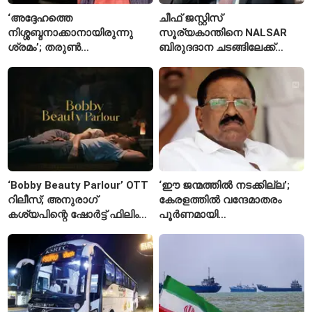
‘അദ്ദേഹത്തെ
ചീഫ് ജസ്റ്റിസ്
നിശ്ശബ്ദനാക്കാനായിരുന്നു
സൂര്യകാന്തിനെ NALSAR
ശ്രമം’; തരുണ്‍
ബിരുദദാന ചടങ്ങിലേക്ക്
തേജ്പാലിനെതിരെ നടപടി
ക്ഷണിച്ചതിൽ
അന്വേഷണാത്മക
വിദ്യാർഥികളുടെ എതിർപ്പ്
മാധ്യമപ്രവർത്തനം
കാരണമെന്ന് മകൾ
‘Bobby Beauty Parlour’ OTT
‘ഈ ജന്മത്തിൽ നടക്കില്ല’;
റിലീസ്; അനുരാഗ്
കേരളത്തിൽ വന്ദേമാതരം
കശ്യപിന്റെ ഷോർട്ട് ഫിലിം
പൂർണമായി
എവിടെ കാണാം?
ആലപിക്കില്ലെന്ന്
രാജ്മോഹൻ ഉണ്ണിത്താൻ