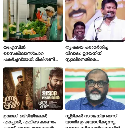
യുഎസിൽ
തൃഷയെ പരാമർശിച്ച
സൈക്ലോസ്പോറ
വിവാദം: ഉദയനിധി
പകർച്ചവ്യാധി: മിഷിഗണിൽ
സ്റ്റാലിനെതിരെ
ആദ്യമായി രണ്ട് മരണം
ചുമത്തിയിരിക്കുന്നത്
സ്ഥിരീകരിച്ചു
എന്തെല്ലാം കുറ്റങ്ങൾ?
ഉന്മാദം' ഒടിടിയിലേക്ക്;
സ്ത്രീകൾ സൗജന്യ ബസ്
എപ്പോൾ, എവിടെ കാണാം
യാത്ര ഉപയോഗിക്കുന്നു,
കുഞ്ചാക്കോ ബോബന്റെ
മക്കളെ സ്വകാര്യ സ്കൂളിൽ