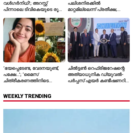
വൾഗർനിധി'; അറസ്റ്റ്
പലിശനിരക്കിൽ
പിന്നാലെ ടിവികെയുടെ രൂക്ഷ
മാറ്റമില്ലെന്ന് പ്രതീക്ഷ;
വിമർശനം
പണപ്പെരുപ്പ ആശങ്കയിൽ
ജാഗ്രതയോടെ ആർബിഐ
‘ഭയപ്പെടേണ്ട, വേദനയുണ്ട്,
ചിൽട്ടൺ റെഫ്രിജറേഷന്റെ
പക്ഷേ…’; ‘മൈസ’
അത്യാധുനിക ഡ്യുവൽ-
ചിത്രീകരണത്തിനിടെ
പർപ്പസ് എയർ കണ്ടീഷണറിന്
പരിക്കേറ്റതിനെക്കുറിച്ച്
സി.ഐ.ഐ ഗ്രീൻപ്രോ
ആദ്യമായി പ്രതികരിച്ച്
പുരസ്‌കാരം
WEEKLY TRENDING
രശ്മിക മന്ദാന