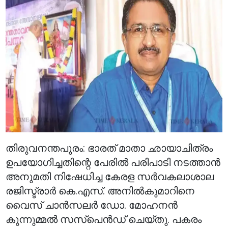
തിരുവനന്തപുരം: ഭാരത് മാതാ ഛായാചിത്രം
ഉപയോഗിച്ചതിന്റെ പേരിൽ പരിപാടി നടത്താൻ
അനുമതി നിഷേധിച്ച കേരള സർവകലാശാല
രജിസ്ട്രാർ കെ.എസ്. അനിൽകുമാറിനെ
വൈസ് ചാൻസലർ ഡോ. മോഹനൻ
കുന്നുമ്മൽ സസ്‌പെൻഡ് ചെയ്തു. പകരം