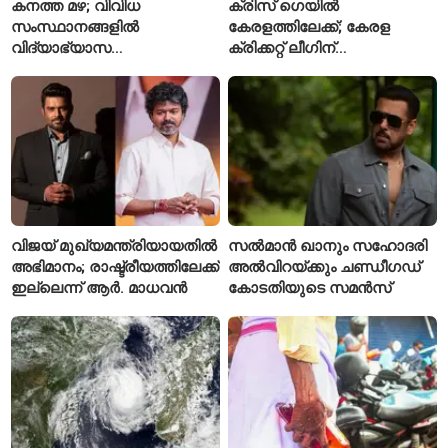
കനത്ത മഴ; വിവിധ
ക്രിസ് ഗെയിൽ
സംസ്ഥാനങ്ങളിൽ
കേരളത്തിലേക്ക്; കേരള
വിദ്യാഭ്യാസ
ക്രിക്കറ്റ് ലീഗിന്
സ്ഥാപനങ്ങൾക്ക് അവധി
മുന്നോടിയായി യുവ
പ്രഖ്യാപിച്ചു
താരങ്ങൾക്ക് പരിശീലനം
നൽകും
വിജയ് മുഖ്യമന്ത്രിയായതിൽ
സൽമാൻ ഖാനും സഹോദരി
അഭിമാനം; രാഷ്ട്രീയത്തിലേക്ക്
അൽവിറയ്ക്കും ചണ്ഡീഗഡ്
ഇല്ലെന്ന് ആർ. മാധവൻ
കോടതിയുടെ സമൻസ്