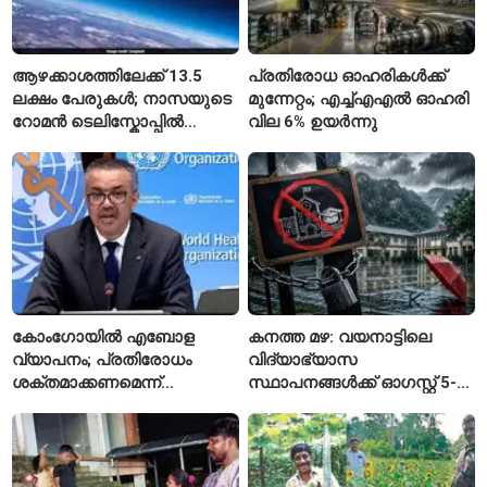
ആഴക്കാശത്തിലേക്ക് 13.5
പ്രതിരോധ ഓഹരികൾക്ക്
ലക്ഷം പേരുകൾ; നാസയുടെ
മുന്നേറ്റം; എച്ച്എഎൽ ഓഹരി
റോമൻ ടെലിസ്കോപ്പിൽ
വില 6% ഉയർന്നു
പേരുകൾ അയയ്ക്കാം
കോംഗോയിൽ എബോള
കനത്ത മഴ: വയനാട്ടിലെ
വ്യാപനം; പ്രതിരോധം
വിദ്യാഭ്യാസ
ശക്തമാക്കണമെന്ന്
സ്ഥാപനങ്ങൾക്ക് ഓഗസ്റ്റ് 5-ന്
ലോകാരോഗ്യ സംഘടന
അവധി