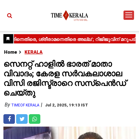
Home
KERALA
സെനറ്റ് ഹാളിൽ ഭാരത് മാതാ
വിവാദം; കേരള സർവകലാശാല
വിസി രജിസ്ട്രാറെ സസ്‌പെൻഡ്
ചെയ്തു
By
Jul 2, 2025, 19:13 IST
TIMEOF KERALA