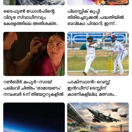
ടൈഫൂൺ ഡോൾഫിന്റെ
പ്ലാസ്റ്റിക് കുപ്പി
വിദൂര സ്വാധീനവും;
തിരിച്ചെടുക്കൽ പദ്ധതിയിൽ
കേരളത്തിലെ അതിശക്ത
ബവ്കോ പിന്മാറി; ഇന്ന്
മഴയ്ക്ക്
മുതൽ ഒഴിഞ്ഞ കുപ്പികൾ
കാരണമായേക്കുമെന്ന്
സ്വീകരിക്കില്ല
റിപ്പോർട്ട്
റൺബീർ കപൂർ–സായ്
പാകിസ്ഥാൻ–വെസ്റ്റ്
പല്ലവി ചിത്രം 'രാമായണം'
ഇൻഡീസ് ടെസ്റ്റിന്
നവംബർ 6ന് തിയേറ്ററുകളിൽ
കാണികളില്ല; മത്സരം
സോഷ്യൽ മീഡിയയിൽ
പരിഹാസവിഷയം