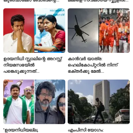
ത്രില്ലർ?
പഠിപ്പിക്കുന്നു
ഉദയനിധി സ്റ്റാലിന്റെ അറസ്റ്റ്:
കാൻവർ യാത്ര:
നിയമസഭയിൽ
ഹെലികോപ്റ്ററിൽ നിന്ന്
പങ്കെടുക്കുന്നത്
ഭക്തർക്കു മേൽ
തടയാനാണെന്ന് ആരോപിച്ച്
പുഷ്പവർഷം നടത്താൻ
കനിമൊഴി
ഉത്തർപ്രദേശ് സർക്കാർ
'ഉദയനിധിയല്ല,
എംപിസി യോഗം: