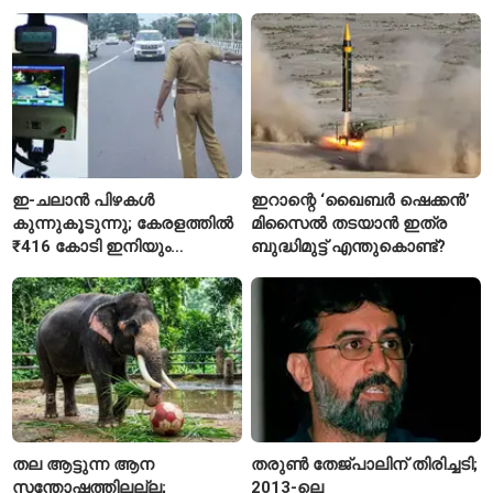
പുതിയ നിയമം
ഇ-ചലാൻ പിഴകൾ
ഇറാന്റെ ‘ഖൈബർ ഷെക്കൻ’
കുന്നുകൂടുന്നു; കേരളത്തിൽ
മിസൈൽ തടയാൻ ഇത്ര
₹416 കോടി ഇനിയും
ബുദ്ധിമുട്ട് എന്തുകൊണ്ട്?
അടയ്ക്കാനുണ്ട്
തല ആട്ടുന്ന ആന
തരുൺ തേജ്പാലിന് തിരിച്ചടി;
സന്തോഷത്തിലല്ല;
2013-ലെ