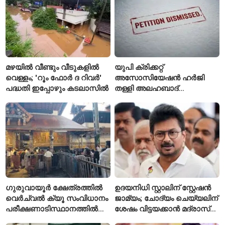
മഴയിൽ വീണ്ടും വീടുകളിൽ
യുപി ക്രിക്കറ്റ്
വെള്ളം; 'റൂം ഫോർ ദ റിവർ'
അസോസിയേഷൻ ഹർജി
പദ്ധതി ഇപ്പോഴും കടലാസിൽ
തള്ളി അലഹബാദ്
ഹൈക്കോടതി
ഗുരുവായൂർ ക്ഷേത്രത്തിൽ
ഉദയനിധി സ്റ്റാലിന് സ്റ്റേഷൻ
വെർച്വൽ ക്യൂ സംവിധാനം
ജാമ്യം; ചോദ്യം ചെയ്യലിന്
പരീക്ഷണാടിസ്ഥാനത്തിൽ
ശേഷം വിട്ടയക്കാൻ മദ്രാസ്
ആരംഭിച്ചു
ഹൈക്കോടതി ഉത്തരവ്