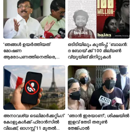
'ഞങ്ങൾ ഉയർത്തിയത്
ഒടിടിയിലും കുതിപ്പ്; ‘ബാലൻ:
മോഷണ
ദ ബോയ്’ക്ക് 100 മില്യൺ
ആരോപണത്തിനെതിരെ,
വ്യൂയിങ് മിനിറ്റുകൾ
ശ്രീരാമനെതിരെ അല്ല';
റിജിജുവിന് മറുപടിയുമായി
സഞ്ജയ് റാവത്ത്
അനാവശ്യ ടെലിമാർക്കറ്റിംഗ്
'ഞാൻ ഇരയാണ്'; ശിക്ഷയിൽ
കോളുകൾക്ക് ഫ്രാൻസിൽ
ഇളവ് തേടി തരുണ്‍
വിലക്ക്; ഓഗസ്റ്റ് 11 മുതൽ
തേജ്പാൽ