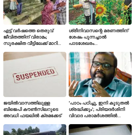
എട്ട് വർഷത്തെ തെരുവ്
ശ്രീനിവാസന്റെ മരണത്തിന്
ജീവിതത്തിന് വിരാമം;
ശേഷം പുന്നച്ചാൽ
സുരക്ഷിത വീട്ടിലേക്ക് മാറി
പാടശേഖരം
പയ്യന്നൂരിലെ കുടുംബം
അവഗണിക്കപ്പെട്ടെന്ന്
കർഷകർ
ജയിൽവാസത്തിലുള്ള
'പാഠം പഠിച്ചു, ഇനി കൂടുതൽ
ബിജെപി കൗൺസിലറുടെ
ശ്രദ്ധിക്കും'; പ്രിയദർശിനി
അവധി ഫയലിൽ ക്രമക്കേട്
വിവാദ പരാമർശത്തിൽ
വിശദീകരണവുമായി മന്ത്രി
സി.പി. ജോൺ