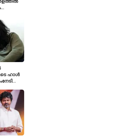
േരളത്തിൽ
ം
ൾ
ുടെ ഹാൾ
ംനേടി
ഹാക്കർ