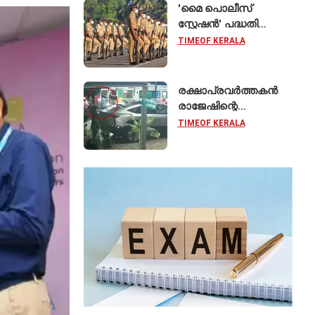
'മൈ പൊലീസ്
സ്റ്റേഷൻ' പദ്ധതി
ഓഗസ്റ്റ് 15 മുതൽ;
TIMEOF KERALA
സംസ്ഥാനത്തെ
ഭൂരിഭാഗം
സ്റ്റേഷനുകളുടെയും
രക്ഷാപ്രവർത്തകൻ
ചുമതല
രാജേഷിന്റെ
എസ്‌ഐമാർക്ക്
മൃതദേഹത്തോട്
TIMEOF KERALA
അനാദരവെന്ന്
ആരോപണം