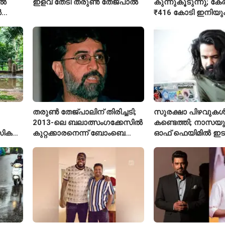
ിൽ
ഇളവ് തേടി തരുണ്‍ തേജ്പാൽ
കുന്നുകൂടുന്നു; ക
ൽ
₹416 കോടി ഇനിയു
അടയ്ക്കാനുണ്ട്
തരുൺ തേജ്പാലിന് തിരിച്ചടി;
സുരക്ഷാ പിഴവുക
2013-ലെ ബലാത്സംഗക്കേസിൽ
കണ്ടെത്തി; നാസയ
സിക
കുറ്റക്കാരനെന്ന് ബോംബെ
ഓഫ് ഫെയിമിൽ ഇട
ഹൈക്കോടതി
മലയാളി എതിക്കൽ 