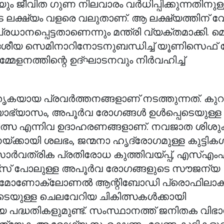
ജീവിത ഗുണ നിലവാരം വര്‍ധിപ്പിക്കുന്നതിനുള്
ുടെ ലക്ഷ്യം വളരെ വലുതാണ്. ആ ലക്ഷ്യത്തിന് വേ
നപ്പെട്ടതാണെന്നും മന്ത്രി വ്യക്തമാക്കി. മെ
ന ദേശീയ സെമിനാറിനോടനുബന്ധിച്ച് യൂണിസെഫ്
േളനത്തിന്റെ ഉദ്ഘാടനവും നിര്‍വഹിച്ച്
തൃകയായ പ്രവര്‍ത്തനങ്ങളാണ് നടത്തുന്നത്. കു
ാഭ്യാസം, അപൂര്‍വ രോഗങ്ങള്‍ ഉള്‍പ്പെടെയുള്ള
കിത്സ എന്നിവ ഉദാഹരണങ്ങളാണ്. നവജാത ശിശുക
ായി ശലഭം, ജന്മനാ ഹൃദ്രോഗമുള്ള കുട്ടികള്‍ക
സാര്‍വത്രിക പ്രതിരോധ കുത്തിവയ്പ്പ്, എസ്എം
സ് പോലുള്ള അപൂര്‍വ രോഗങ്ങളുടെ സൗജന്യ
സൗജന്യ മോണോക്ലോണല്‍ ആന്റിബോഡി പ്രൊഫിലാക്
്പെടെയുള്ള ചെലവേറിയ ചികിത്സകള്‍ക്കായി
ദ്ധതികളുമുണ്ട്. സംസ്ഥാനത്ത് ജനിതക വിഭാ