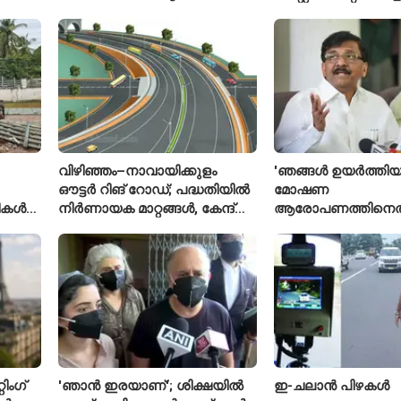
മതല
പ്രതികരിച്ച് അജിങ
വിഴിഞ്ഞം–നാവായിക്കുളം
'ഞങ്ങൾ ഉയർത്തിയ
ഔട്ടർ റിങ് റോഡ്; പദ്ധതിയിൽ
മോഷണ
രീകൾ
നിർണായക മാറ്റങ്ങൾ, കേന്ദ്രം
ആരോപണത്തിനെത
വിശദീകരണം
ശ്രീരാമനെതിരെ അ
റിജിജുവിന് മറുപടി
സഞ്ജയ് റാവത്ത്
ിംഗ്
'ഞാൻ ഇരയാണ്'; ശിക്ഷയിൽ
ഇ-ചലാൻ പിഴകൾ