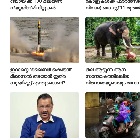
ബോയ്’ക്ക് 100 മില്യൺ
കോളുകൾക്ക് ഫ്രാൻസ
വ്യൂയിങ് മിനിറ്റുകൾ
വിലക്ക്; ഓഗസ്റ്റ് 11 മുത
പുതിയ നിയമം
ഇറാന്റെ ‘ഖൈബർ ഷെക്കൻ’
തല ആട്ടുന്ന ആന
മിസൈൽ തടയാൻ ഇത്ര
സന്തോഷത്തിലല്ല;
ബുദ്ധിമുട്ട് എന്തുകൊണ്ട്?
വിരസതയുടെയും മാന
സമ്മർദ്ദത്തിന്റെയും
ലക്ഷണമെന്ന് വിദഗ്ധർ