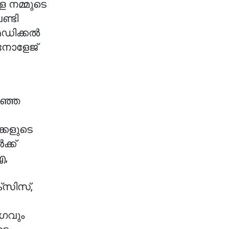
ള നമ്മുടെ
ണ്ടി
ഡിക്കല്‍
 നോളേജ്
റഞ്ഞ
്കളുടെ
്ക്
എ,
‌സിസ്,
ഗവും