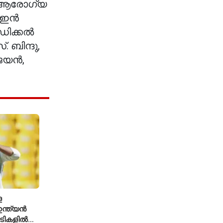
ി. ആരോഗ്യ
ഇന്‍
ിക്കല്‍
 ബിന്ദു,
യന്‍,
െ
ന്ത്യൻ
ച്ചടികളിൽ