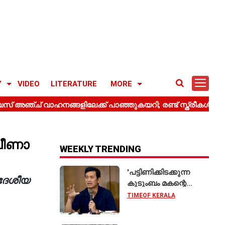
Y
VIDEO
LITERATURE
MORE
 വീണാ
WEEKLY TRENDING
'പട്ടിണിക്കിടക്കുന്ന
ദേശീയ
കുടുംബം മകന്റെ
വിവാഹത്തിന് ഷാരൂഖ്
TIMEOF KERALA
ഖാനെ
വിളിക്കുന്നതുപോലെ