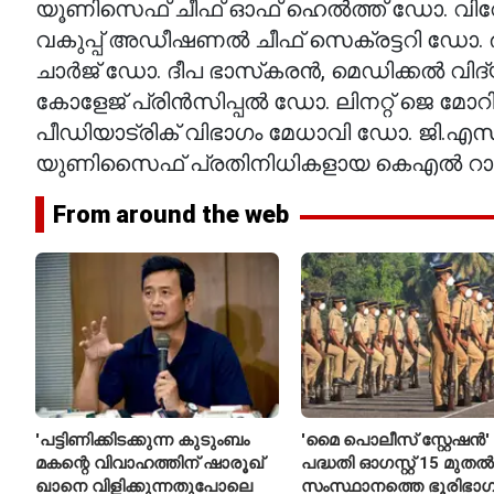
യൂണിസെഫ് ചീഫ് ഓഫ് ഹെല്‍ത്ത് ഡോ. വിവേ
വകുപ്പ് അഡീഷണല്‍ ചീഫ് സെക്രട്ടറി ഡോ.
ചാര്‍ജ് ഡോ. ദീപ ഭാസ്‌കരന്‍, മെഡിക്കല്‍ 
കോളേജ് പ്രിന്‍സിപ്പല്‍ ഡോ. ലിനറ്റ് ജെ മോ
പീഡിയാട്രിക് വിഭാഗം മേധാവി ഡോ. ജി.എസ്. ബി
യുണിസൈഫ് പ്രതിനിധികളായ കെഎല്‍ റാവു, 
From around the web
'പട്ടിണിക്കിടക്കുന്ന കുടുംബം
'മൈ പൊലീസ് സ്റ്റേഷൻ'
മകന്റെ വിവാഹത്തിന് ഷാരൂഖ്
പദ്ധതി ഓഗസ്റ്റ് 15 മുതൽ
ഖാനെ വിളിക്കുന്നതുപോലെ
സംസ്ഥാനത്തെ ഭൂരിഭാഗ