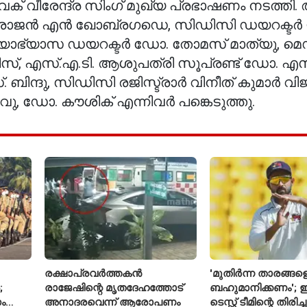
ക് വീരേന്ദ്ര സിംഗ് മുഖ്യ പ്രഭാഷണം നടത്ത
 രാജന്‍ എന്‍ ഖോബ്രഗഡെ, സിഡിസി ഡയറക്ടര്‍ 
വിദ്യാഭ്യാസ ഡയറക്ടര്‍ ഡോ. തോമസ് മാത്യു, മെഡ
റിസ്, എസ്.എ.ടി. ആശുപത്രി സൂപ്രണ്ട് ഡോ. എസ്.
ന്ദു, സിഡിസി രജിസ്ട്രാര്‍ വിനീത് കുമാര്‍ വിജ
ഡോ. കൗശിക് എന്നിവര്‍ പങ്കെടുത്തു.
രക്ഷാപ്രവർത്തകൻ
'മുതിർന്ന താരങ്ങള
;
രാജേഷിന്റെ മൃതദേഹത്തോട്
ബഹുമാനിക്കണം'; ഇ
ം
അനാദരവെന്ന് ആരോപണം
ടെസ്റ്റ് ടീമിന്റെ തിരി