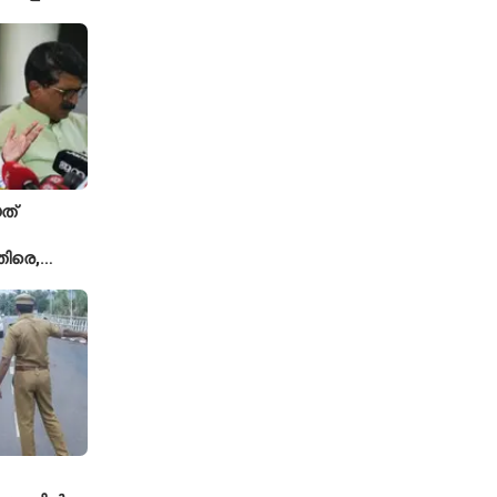
്ക്യ രഹാനെ
ത്
ിരെ,
ല്ല';
യുമായി