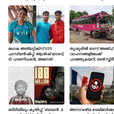
സ്റ്റേഷനുകളുടെയും ചു
എസ്‌ഐമാർക്ക്
ലോക അത്‌ലറ്റിക്സ് U20
തൃശൂരിൽ ബസ് അഞ്ച്
ചാമ്പ്യൻഷിപ്പ്: ആശിഷ് യാദവ്,
വാഹനങ്ങളിലേക്ക്
ടി. ധരണിധരൻ, അമനത്
പാഞ്ഞുകയറി; രണ്ട് സ്ത്
കംബോജ് ഫൈനലിൽ
മരിച്ചു, 24 പേർക്ക് പരിക്ക്
ഒടിടിയിലും കുതിപ്പ്; ‘ബാലൻ: ദ
അനാവശ്യ ടെലിമാർക്കറ്റ