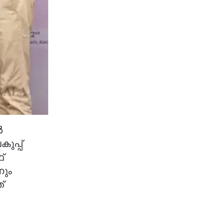
‍
ുപ്പ്
്
ും
്