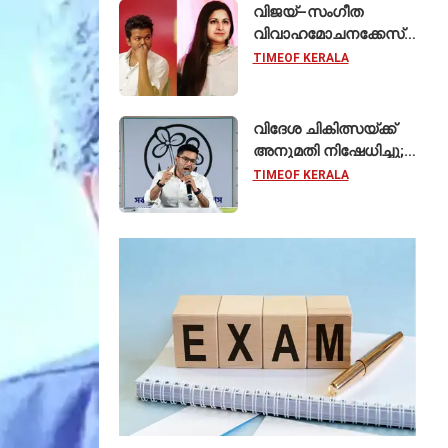
കേരളത്തിലെ ഈ
വിജയ്–സംഗീത
സ്കൂൾ വേറിട്ട മാതൃക
വിവാഹമോചനക്കേസ്
പിൻവലിച്ചു; ഹർജി
TIMEOF KERALA
പിൻവലിച്ചതോടെ
കേസ് അവസാനിപ്പിച്ച്
കോടതി
വിദേശ ചികിത്സയ്ക്ക്
അനുമതി നിഷേധിച്ചു;
സുപ്രീം കോടതിയെ
TIMEOF KERALA
സമീപിച്ച് അഭിഷേക്
ബാനർജി