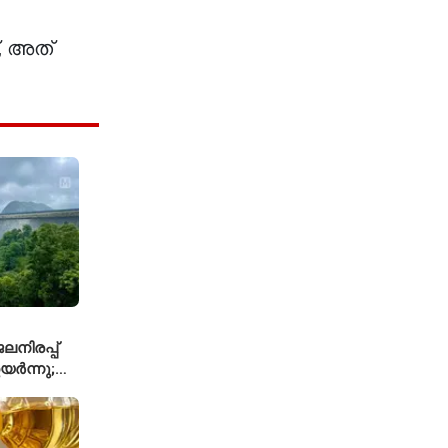
, അത്
നിരപ്പ്
യർന്നു;
്കാൾ