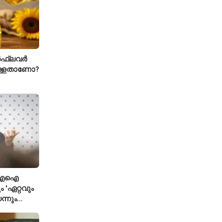
ഫ്ലവർ
ള്ളതാണോ?
ി; എഐ
 'ഏറ്റവും
ന്നും
്ട ഗവേഷകൻ