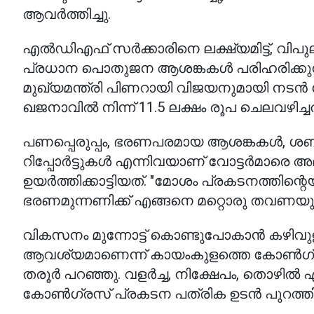
ആവർത്തിച്ചു.
എൽഡിഎഫ് സർക്കാരിനെ ലക്ഷ്യമിട്ട്, വിപു
പ്രധാന പൊതുജന ആശങ്കകൾ പരിഹരിക്കുന്ന
മുഖ്യമന്ത്രി പിണറായി വിജയനുമായി ന
ഖജനാവിൽ നിന്ന് 11.5 ലക്ഷം രൂപ ചെലവഴിച്ചതാ
പണപ്പെരുപ്പം, ഭരണപരമായ ആശങ്കകൾ, ശബരിമ
റിപ്പോർട്ടുകൾ എന്നിവയാണ് വോട്ടർമാരെ 
ഉയർത്തിക്കാട്ടിയത്. "മോശം പ്രകടനത്തിന്
ഭരണമുന്നണിക്ക് എങ്ങനെ മറ്റൊരു തവണയും മ
വികസനം മുന്നോട്ട് കൊണ്ടുപോകാൻ കഴി
ആവശ്യമാണെന്ന് കായംകുളത്തെ കോൺഗ്രസ്
തരൂർ പറഞ്ഞു. വളർച്ച, നിക്ഷേപം, തൊഴിൽ എ
കോൺഗ്രസ് പ്രകടന പത്രിക ഉടൻ പുറത്തിറക്കു