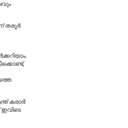
ഷവും
ന് തരൂർ
്കറിയാം.
്കൊണ്ട്,
ത്തെ
ന്ത് കരാർ
് ഇവിടെ