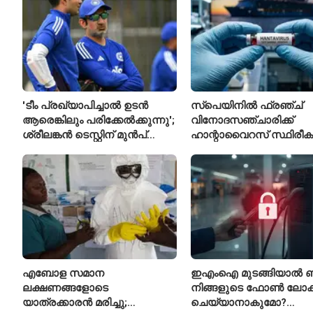
'ടീം പ്രഖ്യാപിച്ചാൽ ഉടൻ
സ്പെയിനിൽ ഫ്രഞ്ച്
ആരെങ്കിലും പരിക്കേൽക്കുന്നു';
വിനോദസഞ്ചാരിക്ക്
ശ്രീലങ്കൻ ടെസ്റ്റിന് മുൻപ്
ഹാന്റാവൈറസ് സ്ഥിരീകരി
ഇന്ത്യൻ ടീമിനെ കുറിച്ച്
രോഗിയെ ഐസൊലേഷ
മുൻതാരം
പ്രവേശിപ്പിച്ചു
എബോള സമാന
ഇഎംഐ മുടങ്ങിയാൽ ബാങ
ലക്ഷണങ്ങളോടെ
നിങ്ങളുടെ ഫോൺ ലോക്ക
യാത്രക്കാരൻ മരിച്ചു;
ചെയ്യാനാകുമോ?