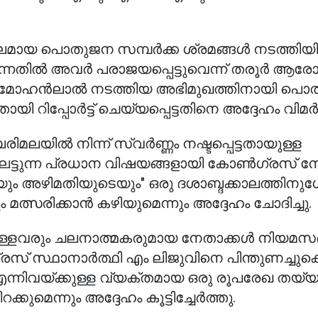
ലമായ പൊതുജന സമ്പർക്ക ശ്രമങ്ങൾ നടത്തിയിട്
തിൽ അവർ പരാജയപ്പെട്ടുവെന്ന് തരൂർ ആരോപി
ടൻ മോഹൻലാൽ നടത്തിയ അഭിമുഖത്തിനായി പൊ
യി റിപ്പോർട്ട് ചെയ്യപ്പെട്ടതിനെ അദ്ദേഹം വിമർശ
ലയിൽ നിന്ന് സ്വർണ്ണം നഷ്ടപ്പെട്ടതായുള്ള
അലട്ടുന്ന പ്രധാന വിഷയങ്ങളായി കോൺഗ്രസ് ന
റെയും അഴിമതിയുടെയും" ഒരു ദശാബ്ദക്കാലത്തിനു
ത്സരിക്കാൻ കഴിയുമെന്നും അദ്ദേഹം ചോദിച്ചു.
വുള്ളവരും ചലനാത്മകരുമായ നേതാക്കൾ നിയമ
 സ്ഥാനാർത്ഥി എം ലിജുവിനെ പിന്തുണച്ചുകൊ
ന്നിവയ്ക്കുള്ള വ്യക്തമായ ഒരു രൂപരേഖ തയ്യാ
മെന്നും അദ്ദേഹം കൂട്ടിച്ചേർത്തു.