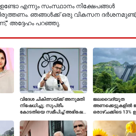
്ടോ എന്നും സംസ്ഥാനം നിക്ഷേപങ്ങൾ
യിരുത്തണം. ഞങ്ങൾക്ക് ഒരു വികസന ദർശനമുണ്ട്
," അദ്ദേഹം പറഞ്ഞു.
വിദേശ ചികിത്സയ്ക്ക് അനുമതി
ജലവൈദ്യുത
നിഷേധിച്ചു; സുപ്രീം
അണക്കെട്ടുകളിൽ ജല
കോടതിയെ സമീപിച്ച് അഭിഷേക്
ഒരാഴ്ചക്കിടെ 13% ഉ
ബാനർജി
കഴിഞ്ഞ വർഷത്തേക
ഇപ്പോഴും കുറവ്