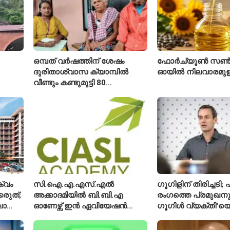
ഒമ്പത് വർഷത്തിന് ശേഷം
ഫോർച്യൂൺ സൺ
ദുരിതാശ്വാസ ക്യാമ്പിൽ
ഓയിൽ നിലവാരമു
വീണ്ടും കണ്ടുമുട്ടി 80
ഐ
വയസ്സുകാരായ ദമ്പതികൾ
്വം
സി.ഐ.എ.എസ്.എൽ
ഗൂഗിളിന് തിരിച്ചട
്കരുത്;
അക്കാദമിയിൽ ബി.ബി.എ
രംഗത്തെ പ്രമുഖനും
ാത്ത
ഓണേഴ്സ് ഇൻ ഏവിയേഷൻ
ഗൂഗിൾ വ്യക്തി'യെ
മാനേജ്മെന്റ്: പ്രവേശനം
വിശേഷിപ്പിക്കപ്പെട
ക്
ഈമാസം 12 വരെ
രാജിവെച്ചു