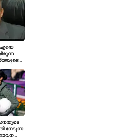
ിഐഎയെ
ിരുന്ന
ത്യയുടെ
േനയുടെ
ി നേടുന്ന
 ഭാവന