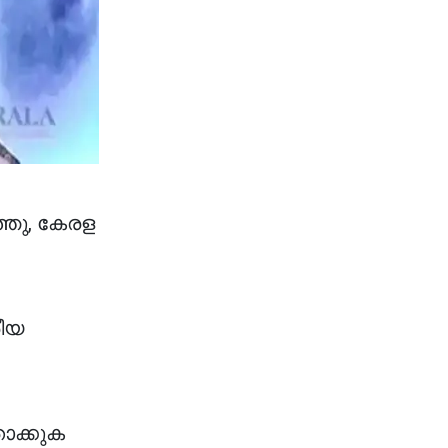
ഞു, കേരള
രീയ
ാക്കുക