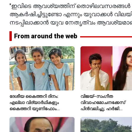
"ഇവിടെ ആവശ്യത്തിന് തൊഴിലവസരങ്ങൾ ഉണ
ആകർഷിച്ചിട്ടുണ്ടോ എന്നും യുവാക്കൾ വില
നടപ്പിലാക്കാൻ യുവ നേതൃത്വം ആവശ്യമാണ്
From around the web
ദേശീയ കൈത്തറി ദിനം:
വിജയ്–സംഗീത
എല്ലാ വിദ്യാർഥികളും
വിവാഹമോചനക്കേസ്
കൈത്തറി യൂണിഫോം
പിൻവലിച്ചു; ഹർജി
ധരിക്കുന്ന കേരളത്തിലെ ഈ
പിൻവലിച്ചതോടെ കേസ്
സ്കൂൾ വേറിട്ട മാതൃക
അവസാനിപ്പിച്ച് കോടതി