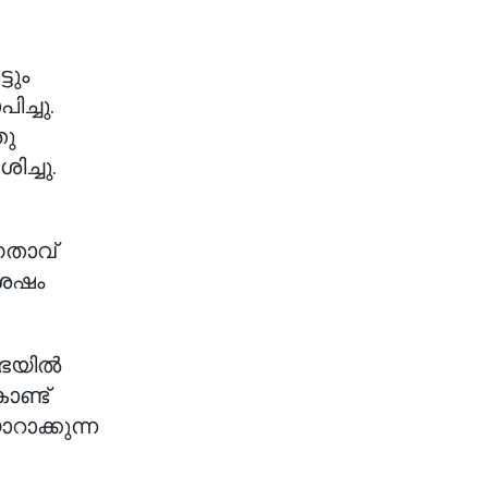
ടും
ച്ചു.
തു
ിച്ചു.
േതാവ്
ശേഷം
സഭയിൽ
ണ്ട്
റാക്കുന്ന