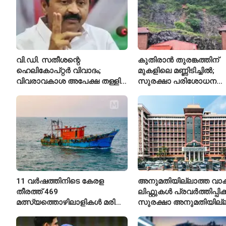
വി.ഡി. സതീശന്റെ
കുതിരാൻ തുരങ്കത്തിന്
ഹെലികോപ്റ്റർ വിവാദം;
മുകളിലെ മണ്ണിടിച്ചിൽ;
വിവരാവകാശ അപേക്ഷ തള്ളി
സുരക്ഷാ പരിശോധന
കേരള സർക്കാർ
ആരംഭിച്ച് എൻഎച്ച്എ
11 വർഷത്തിനിടെ കേരള
അനുമതിയില്ലാത്ത വാക
തീരത്ത് 469
ലിഫ്റ്റുകൾ പ്രവർത്തിപ്പിക
മത്സ്യത്തൊഴിലാളികൾ മരിച്ചു;
സുരക്ഷാ അനുമതിയില്ല
160 പേരെ കാണാതായി,
ലിഫ്റ്റുകൾക്ക്
47,773 പേരെ രക്ഷപ്പെടുത്തി
ഹൈക്കോടതിയുടെ വിലക്