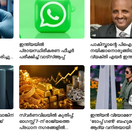
ഇന്ത്യയിൽ
പാകിസ്താന്റെ പ
പ്രായസ്ഥിരീകരണ ഫീച്ചർ
നയിക്കാനൊരുങ്ങിയ
ച്ചു;
പരീക്ഷിച്ച് വാട്‌സ്ആപ്പ്
വ്യക്തി എയർ ഇന്
നിൽ
പുതിയ സിഇഒ
്കിന്
സ്വർണവിലയിൽ കുതിപ്പ്;
ഇന്ത്യൻ വ്യോമസ
്
ഓഗസ്റ്റ് 7-ന് രാജ്യത്തെ
'ടോപ്പ് ഗൺ' ബഹുമത
പ്രധാന നഗരങ്ങളിൽ
ആദ്യ വനിതയായി