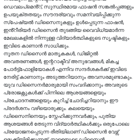
ഡെവലപ്‌മെൻ്റ്, സുസ്ഥിരമായ ഫാഷൻ സങ്കൽപ്പങ്ങളും
ഉപയുക്തതയും സൗന്ദര്യവും സമന്വയിപ്പിക്കുന്ന
സ്പേഷ്യൽ ഡിസൈനുകളും ഉൾപ്പെടുന്ന ഫാഷൻ,
ഇൻ്റീരിയർ ഡിസൈൻ തുടങ്ങിയ വൈവിധ്യമാർന്ന
മേഖലകളിൽ നിന്നുള്ള വിദ്യാർത്ഥികളുടെ സൃഷ്ടികളും
ഇവിടെ കാണാൻ സാധിക്കും.
നൂതന ഡിസൈൻ മാതൃകകൾ, ഡിജിറ്റൽ
അവതരണങ്ങൾ, ഇന്ററാക്ടീവ് അനുഭവങ്ങൾ, മികച്ച
പോർട്ട്ഫോളിയോകൾ എന്നിവ സന്ദർശകർക്ക് ഇവിടെ
നേരിട്ട് കാണാനും അടുത്തറിയാനും അവസരമുണ്ടാകും.
യുവ ഡിസൈനർമാരുമായി സംവദിക്കാനും അവരുടെ
പ്രോജക്റ്റുകൾക്ക് പിന്നിലെ ആശയങ്ങളെയും
പ്രചോദനങ്ങളെയും കുറിച്ച് ചോദിച്ചറിയാനും ഈ
പ്രദർശനം വഴിയൊരുക്കും. കലയെയും
ഡിസൈനിനെയും സ്നേഹിക്കുന്നവർക്കും, പുതിയ
ആശയങ്ങൾ തേടുന്ന വിദ്യാർത്ഥികൾക്കും ഒരുപോലെ
പ്രയോജനപ്പെടുന്ന രീതിയിലാണ് ഡിസൈൻ വേഴ്സ്
ഒരുക്കിയിരിക്കുന്നത്. നാളെയുടെ ഡിസൈൻ