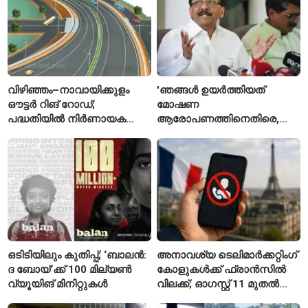
വിഴിഞ്ഞം–നാവായിക്കുളം
'ഞങ്ങൾ ഉയർത്തിയത്
ഔട്ടർ റിങ് റോഡ്;
മോഷണ
പദ്ധതിയിൽ നിർണായക
ആരോപണത്തിനെതിരെ,
മാറ്റങ്ങൾ, കേന്ദ്രം
ശ്രീരാമനെതിരെ അല്ല';
വിശദീകരണം
റിജിജുവിന് മറുപടിയുമായി
സഞ്ജയ് റാവത്ത്
ഒടിടിയിലും കുതിപ്പ്; ‘ബാലൻ:
അനാവശ്യ ടെലിമാർക്കറ്റിംഗ്
ദ ബോയ്’ക്ക് 100 മില്യൺ
കോളുകൾക്ക് ഫ്രാൻസിൽ
വ്യൂയിങ് മിനിറ്റുകൾ
വിലക്ക്; ഓഗസ്റ്റ് 11 മുതൽ
പുതിയ നിയമം