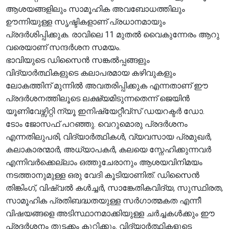
ആശയങ്ങളിലും സാമൂഹിക അവബോധത്തിലും
ഊന്നിയുള്ള സൃഷ്ടികളാണ് പ്രധാനമായും
പ്രദർശിപ്പിക്കുക. രാവിലെ 11 മുതൽ വൈകുന്നേരം ആറു
വരെയാണ് സന്ദർശന സമയം.
ഭാവിയുടെ ഡിസൈൻ സങ്കൽപ്പങ്ങളും
വിദ്യാർത്ഥികളുടെ കലാപരമായ കഴിവുകളും
ലോകത്തിന് മുന്നിൽ അവതരിപ്പിക്കുക എന്നതാണ് ഈ
പ്രദർശനത്തിലൂടെ ലക്ഷ്യമിടുന്നതെന്ന് ജെയിൻ
യൂണിവേഴ്സിറ്റി ന്യൂ ഇനിഷ്യേറ്റീവ്സ് ഡയറക്ടർ ഡോ.
ടോം ജോസഫ് പറഞ്ഞു. വെറുമൊരു പ്രദർശനം
എന്നതിലുപരി, വിദ്യാർത്ഥികൾ, വ്യവസായ പ്രമുഖർ,
കലാകാരന്മാർ, അധ്യാപകർ, കലയെ സ്നേഹിക്കുന്നവർ
എന്നിവർക്കെല്ലാം ഒത്തുചേരാനും ആശയവിനിമയം
നടത്താനുമുള്ള ഒരു വേദി കൂടിയാണിത്. ഡിസൈൻ
തിങ്കിംഗ്, വിഷ്വൽ കൾച്ചർ, സാങ്കേതികവിദ്യ, സുസ്ഥിരത,
സാമൂഹിക പ്രതിബദ്ധതയുള്ള സർഗാത്മകത എന്നീ
വിഷയങ്ങളെ അടിസ്ഥാനമാക്കിയുള്ള ചർച്ചകൾക്കും ഈ
പ്രദർശനം തുടക്കം കുറിക്കും. വിദ്യാർത്ഥികളുടെ