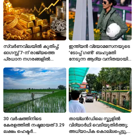
നിരീക്ഷണത്തിൽ
സ്വർണവിലയിൽ കുതിപ്പ്;
ഇന്ത്യൻ വ്യോമസേനയുടെ
ഓഗസ്റ്റ് 7-ന് രാജ്യത്തെ
'ടോപ്പ് ഗൺ' ബഹുമതി
പ്രധാന നഗരങ്ങളിൽ
നേടുന്ന ആദ്യ വനിതയായി
നിരക്കുകൾ ഉയർന്നു
ഭാവന കാന്ത്
30 വർഷത്തിനിടെ
തായ്‌ലൻഡിലെ സ്കൂളിൽ
കേരളത്തിൽ നഷ്ടമായത് 3.29
വിദ്യാർഥി വെടിയുതിർത്തു;
ലക്ഷം ഹെക്ടർ
അധ്യാപിക കൊല്ലപ്പെട്ടു,