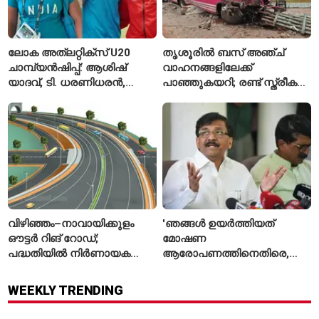
ലോക അത്‌ലറ്റിക്സ് U20
തൃശൂരിൽ ബസ് അഞ്ച്
ചാമ്പ്യൻഷിപ്പ്: ആശിഷ്
വാഹനങ്ങളിലേക്ക്
യാദവ്, ടി. ധരണിധരൻ,
പാഞ്ഞുകയറി; രണ്ട് സ്ത്രീകൾ
അമനത് കംബോജ്
മരിച്ചു, 24 പേർക്ക് പരിക്ക്
ഫൈനലിൽ
വിഴിഞ്ഞം–നാവായിക്കുളം
'ഞങ്ങൾ ഉയർത്തിയത്
ഔട്ടർ റിങ് റോഡ്;
മോഷണ
പദ്ധതിയിൽ നിർണായക
ആരോപണത്തിനെതിരെ,
മാറ്റങ്ങൾ, കേന്ദ്രം
ശ്രീരാമനെതിരെ അല്ല';
വിശദീകരണം
റിജിജുവിന് മറുപടിയുമായി
WEEKLY TRENDING
സഞ്ജയ് റാവത്ത്