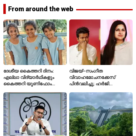
From around the web
ദേശീയ കൈത്തറി ദിനം:
വിജയ്–സംഗീത
എല്ലാ വിദ്യാർഥികളും
വിവാഹമോചനക്കേസ്
കൈത്തറി യൂണിഫോം
പിൻവലിച്ചു; ഹർജി
ധരിക്കുന്ന കേരളത്തിലെ ഈ
പിൻവലിച്ചതോടെ കേസ്
സ്കൂൾ വേറിട്ട മാതൃക
അവസാനിപ്പിച്ച് കോടതി