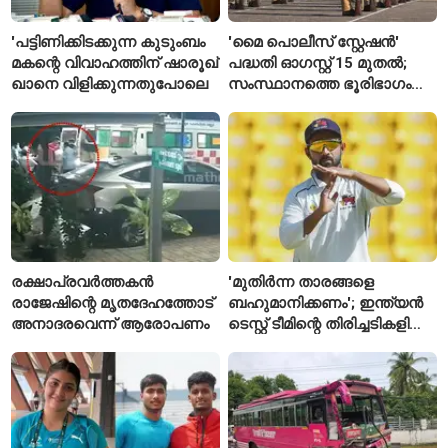
'പട്ടിണിക്കിടക്കുന്ന കുടുംബം
'മൈ പൊലീസ് സ്റ്റേഷൻ'
മകന്റെ വിവാഹത്തിന് ഷാരൂഖ്
പദ്ധതി ഓഗസ്റ്റ് 15 മുതൽ;
ഖാനെ വിളിക്കുന്നതുപോലെ
സംസ്ഥാനത്തെ ഭൂരിഭാഗം
സ്റ്റേഷനുകളുടെയും ചുമതല
എസ്‌ഐമാർക്ക്
രക്ഷാപ്രവർത്തകൻ
'മുതിർന്ന താരങ്ങളെ
രാജേഷിന്റെ മൃതദേഹത്തോട്
ബഹുമാനിക്കണം'; ഇന്ത്യൻ
അനാദരവെന്ന് ആരോപണം
ടെസ്റ്റ് ടീമിന്റെ തിരിച്ചടികളിൽ
പ്രതികരിച്ച് അജിങ്ക്യ
രഹാനെ