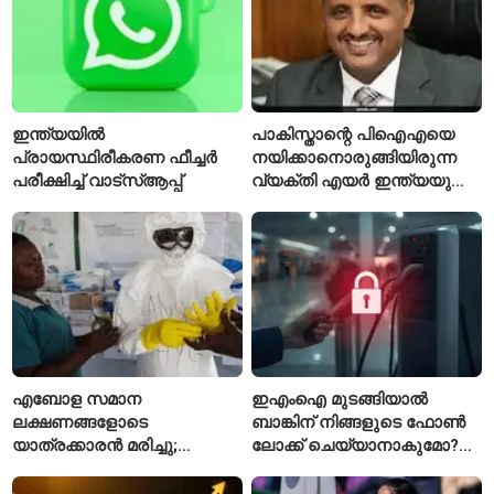
ഇന്ത്യയിൽ
പാകിസ്താന്റെ പിഐഎയെ
പ്രായസ്ഥിരീകരണ ഫീച്ചർ
നയിക്കാനൊരുങ്ങിയിരുന്ന
പരീക്ഷിച്ച് വാട്‌സ്ആപ്പ്
വ്യക്തി എയർ ഇന്ത്യയുടെ
പുതിയ സിഇഒ
എബോള സമാന
ഇഎംഐ മുടങ്ങിയാൽ
ലക്ഷണങ്ങളോടെ
ബാങ്കിന് നിങ്ങളുടെ ഫോൺ
യാത്രക്കാരൻ മരിച്ചു;
ലോക്ക് ചെയ്യാനാകുമോ?
കോംഗോയിൽ 200-ഓളം
ആർബിഐയുടെ പുതിയ
യാത്രക്കാരെ
ചട്ടങ്ങൾ ഇങ്ങനെ