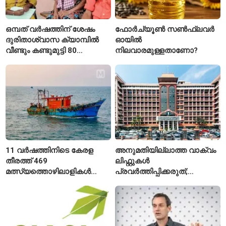
ഒമ്പത് വർഷത്തിന് ശേഷം
ഫോർച്യൂൺ സൺഫ്ലവർ
ദുരിതാശ്വാസ ക്യാമ്പിൽ
ഓയിൽ
വീണ്ടും കണ്ടുമുട്ടി 80
നിലവാരമുള്ളതാണോ?
വയസ്സുകാരായ ദമ്പതികൾ
11 വർഷത്തിനിടെ കേരള
അനുമതിയില്ലാത്ത വാക്വം
തീരത്ത് 469
ലിഫ്റ്റുകൾ
മത്സ്യത്തൊഴിലാളികൾ
പ്രവർത്തിപ്പിക്കരുത്;
മരിച്ചു; 160 പേരെ
സുരക്ഷാ
കാണാതായി, 47,773 പേരെ
അനുമതിയില്ലാത്ത
രക്ഷപ്പെടുത്തി
ലിഫ്റ്റുകൾക്ക്
ഹൈക്കോടതിയുടെ വിലക്ക്