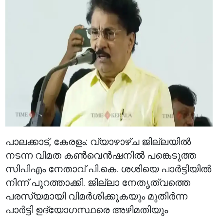
പാലക്കാട്, കേരളം: വ്യാഴാഴ്ച ജില്ലയിൽ
നടന്ന വിമത കൺവെൻഷനിൽ പങ്കെടുത്ത
സിപിഎം നേതാവ് പി.കെ. ശശിയെ പാർട്ടിയിൽ
നിന്ന് പുറത്താക്കി. ജില്ലാ നേതൃത്വത്തെ
പരസ്യമായി വിമർശിക്കുകയും മുതിർന്ന
പാർട്ടി ഉദ്യോഗസ്ഥരെ അഴിമതിയും