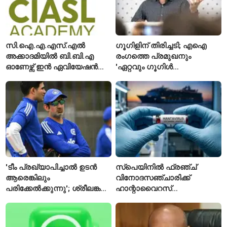
സി.ഐ.എ.എസ്.എൽ
ഗൂഗിളിന് തിരിച്ചടി; എഐ
അക്കാദമിയിൽ ബി.ബി.എ
രംഗത്തെ പ്രമുഖനും
ഓണേഴ്സ് ഇൻ ഏവിയേഷൻ
'ഏറ്റവും ഗൂഗിൾ
മാനേജ്മെന്റ്: പ്രവേശനം
വ്യക്തി'യെന്നും
ഈമാസം 12 വരെ
വിശേഷിപ്പിക്കപ്പെട്ട
ഗവേഷകൻ രാജിവെച്ചു
'ടീം പ്രഖ്യാപിച്ചാൽ ഉടൻ
സ്പെയിനിൽ ഫ്രഞ്ച്
ആരെങ്കിലും
വിനോദസഞ്ചാരിക്ക്
പരിക്കേൽക്കുന്നു'; ശ്രീലങ്കൻ
ഹാന്റാവൈറസ്
ടെസ്റ്റിന് മുൻപ് ഇന്ത്യൻ
സ്ഥിരീകരിച്ചു; രോഗിയെ
ടീമിനെ കുറിച്ച് മുൻതാരം
ഐസൊലേഷനിൽ
പ്രവേശിപ്പിച്ചു