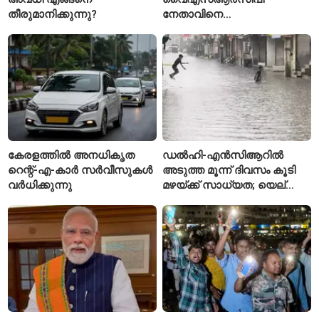
തീരുമാനിക്കുന്നു?
നേതാവിനെ
വെട്ടിക്കൊലപ്പെടുത്തി;
അന്വേഷണം ആരംഭിച്ച്
പൊലീസ്
കേരളത്തിൽ അനധികൃത
ഡൽഹി-എൻസിആറിൽ
റെന്റ്-എ-കാർ സർവീസുകൾ
അടുത്ത മൂന്ന് ദിവസം കൂടി
വർധിക്കുന്നു
മഴയ്ക്ക് സാധ്യത; യെല്ലോ
അലർട്ട് പ്രഖ്യാപിച്ച്
ഐഎംഡി