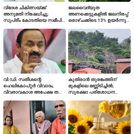
വിദേശ ചികിത്സയ്ക്ക്
ജലവൈദ്യുത
അനുമതി നിഷേധിച്ചു;
അണക്കെട്ടുകളിൽ ജലനിരപ്പ്
സുപ്രീം കോടതിയെ സമീപിച്ച്
ഒരാഴ്ചക്കിടെ 13% ഉയർന്നു;
അഭിഷേക് ബാനർജി
കഴിഞ്ഞ വർഷത്തേക്കാൾ
ഇപ്പോഴും കുറവ്
വി.ഡി. സതീശന്റെ
കുതിരാൻ തുരങ്കത്തിന്
ഹെലികോപ്റ്റർ വിവാദം;
മുകളിലെ മണ്ണിടിച്ചിൽ;
വിവരാവകാശ അപേക്ഷ തള്ളി
സുരക്ഷാ പരിശോധന
കേരള സർക്കാർ
ആരംഭിച്ച് എൻഎച്ച്എഐ