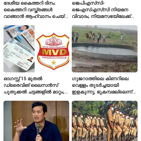
ദേശീയ കൈത്തറി ദിനം:
ജെപിഎസ്‌സി-
കൈത്തറി വസ്ത്രങ്ങൾ
ജെഎസ്എസ്‌സി നിയമന
വാങ്ങാൻ ആഹ്വാനം ചെയ്ത്
വിവാദം; നിയമസഭയിലേക്ക്
പ്രധാനമന്ത്രി
വിദ്യാർഥികളുടെ മാർച്ച് ഇന്ന്
ഓഗസ്റ്റ് 15 മുതൽ
ഗുജറാത്തിലെ കിണറിലെ
ഡ്രൈവിങ് ലൈസൻസ്
വെള്ളം തുടർച്ചയായി
പുതുക്കൽ ചട്ടങ്ങളിൽ മാറ്റം;
ഇളകുന്നു; ഭൂകമ്പമല്ലെന്ന്
വാഹനമോടിക്കുന്നവർ
വിദഗ്ധർ
അറിയേണ്ട രണ്ട് പ്രധാന
കാര്യങ്ങൾ