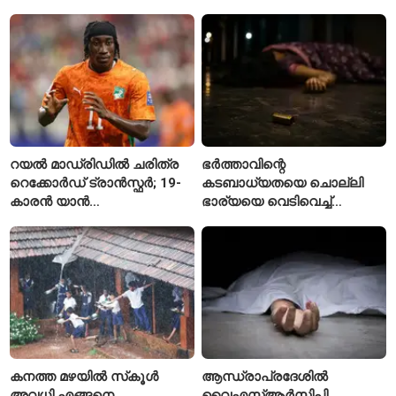
നെൽപ്പാടങ്ങൾ
നിരവധി പേർക്ക് പരിക്ക്
റയൽ മാഡ്രിഡിൽ ചരിത്ര
ഭർത്താവിന്റെ
റെക്കോർഡ് ട്രാൻസ്ഫർ; 19-
കടബാധ്യതയെ ചൊല്ലി
കാരൻ യാൻ
ഭാര്യയെ വെടിവെച്ച്
ഡിയോമാൻഡെയെ
കൊലപ്പെടുത്തി? പൂനെയിൽ
സ്വന്തമാക്കി സ്പാനിഷ്
നടുക്കം സൃഷ്ടിച്ച
വമ്പന്മാർ
കൊലപാതകം
കനത്ത മഴയിൽ സ്‌കൂൾ
ആന്ധ്രാപ്രദേശിൽ
അവധി എങ്ങനെ
വൈഎസ്ആർസിപി