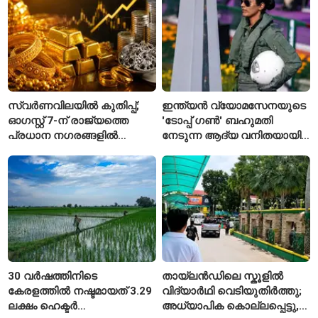
നിരീക്ഷണത്തിൽ
സ്വർണവിലയിൽ കുതിപ്പ്;
ഇന്ത്യൻ വ്യോമസേനയുടെ
ഓഗസ്റ്റ് 7-ന് രാജ്യത്തെ
'ടോപ്പ് ഗൺ' ബഹുമതി
പ്രധാന നഗരങ്ങളിൽ
നേടുന്ന ആദ്യ വനിതയായി
നിരക്കുകൾ ഉയർന്നു
ഭാവന കാന്ത്
30 വർഷത്തിനിടെ
തായ്‌ലൻഡിലെ സ്കൂളിൽ
കേരളത്തിൽ നഷ്ടമായത് 3.29
വിദ്യാർഥി വെടിയുതിർത്തു;
ലക്ഷം ഹെക്ടർ
അധ്യാപിക കൊല്ലപ്പെട്ടു,