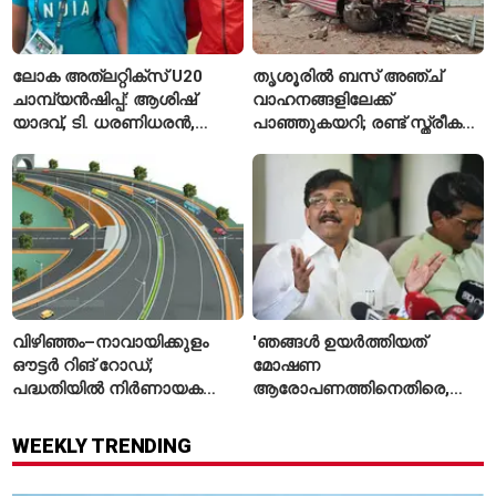
ലോക അത്‌ലറ്റിക്സ് U20
തൃശൂരിൽ ബസ് അഞ്ച്
ചാമ്പ്യൻഷിപ്പ്: ആശിഷ്
വാഹനങ്ങളിലേക്ക്
യാദവ്, ടി. ധരണിധരൻ,
പാഞ്ഞുകയറി; രണ്ട് സ്ത്രീകൾ
അമനത് കംബോജ്
മരിച്ചു, 24 പേർക്ക് പരിക്ക്
ഫൈനലിൽ
വിഴിഞ്ഞം–നാവായിക്കുളം
'ഞങ്ങൾ ഉയർത്തിയത്
ഔട്ടർ റിങ് റോഡ്;
മോഷണ
പദ്ധതിയിൽ നിർണായക
ആരോപണത്തിനെതിരെ,
മാറ്റങ്ങൾ, കേന്ദ്രം
ശ്രീരാമനെതിരെ അല്ല';
വിശദീകരണം
റിജിജുവിന് മറുപടിയുമായി
WEEKLY TRENDING
സഞ്ജയ് റാവത്ത്