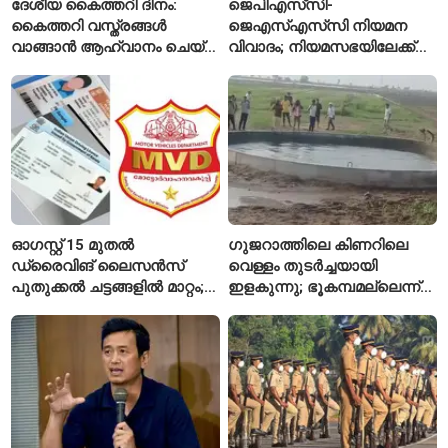
ദേശീയ കൈത്തറി ദിനം:
ജെപിഎസ്‌സി-
കൈത്തറി വസ്ത്രങ്ങൾ
ജെഎസ്എസ്‌സി നിയമന
വാങ്ങാൻ ആഹ്വാനം ചെയ്ത്
വിവാദം; നിയമസഭയിലേക്ക്
പ്രധാനമന്ത്രി
വിദ്യാർഥികളുടെ മാർച്ച് ഇന്ന്
ഓഗസ്റ്റ് 15 മുതൽ
ഗുജറാത്തിലെ കിണറിലെ
ഡ്രൈവിങ് ലൈസൻസ്
വെള്ളം തുടർച്ചയായി
പുതുക്കൽ ചട്ടങ്ങളിൽ മാറ്റം;
ഇളകുന്നു; ഭൂകമ്പമല്ലെന്ന്
വാഹനമോടിക്കുന്നവർ
വിദഗ്ധർ
അറിയേണ്ട രണ്ട് പ്രധാന
കാര്യങ്ങൾ