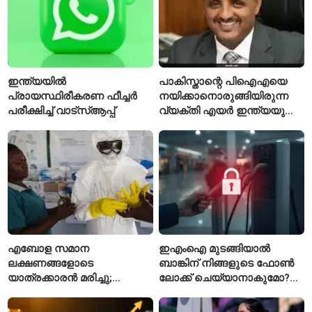
ഇന്ത്യയിൽ
പാകിസ്താന്റെ പിഐഎയെ
പ്രായസ്ഥിരീകരണ ഫീച്ചർ
നയിക്കാനൊരുങ്ങിയിരുന്ന
പരീക്ഷിച്ച് വാട്‌സ്ആപ്പ്
വ്യക്തി എയർ ഇന്ത്യയുടെ
പുതിയ സിഇഒ
എബോള സമാന
ഇഎംഐ മുടങ്ങിയാൽ
ലക്ഷണങ്ങളോടെ
ബാങ്കിന് നിങ്ങളുടെ ഫോൺ
യാത്രക്കാരൻ മരിച്ചു;
ലോക്ക് ചെയ്യാനാകുമോ?
കോംഗോയിൽ 200-ഓളം
ആർബിഐയുടെ പുതിയ
യാത്രക്കാരെ
ചട്ടങ്ങൾ ഇങ്ങനെ