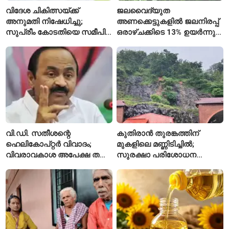
വിദേശ ചികിത്സയ്ക്ക്
ജലവൈദ്യുത
അനുമതി നിഷേധിച്ചു;
അണക്കെട്ടുകളിൽ ജലനിരപ്പ്
സുപ്രീം കോടതിയെ സമീപിച്ച്
ഒരാഴ്ചക്കിടെ 13% ഉയർന്നു;
അഭിഷേക് ബാനർജി
കഴിഞ്ഞ വർഷത്തേക്കാൾ
ഇപ്പോഴും കുറവ്
വി.ഡി. സതീശന്റെ
കുതിരാൻ തുരങ്കത്തിന്
ഹെലികോപ്റ്റർ വിവാദം;
മുകളിലെ മണ്ണിടിച്ചിൽ;
വിവരാവകാശ അപേക്ഷ തള്ളി
സുരക്ഷാ പരിശോധന
കേരള സർക്കാർ
ആരംഭിച്ച് എൻഎച്ച്എഐ