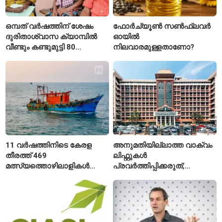
ഒമ്പത് വർഷത്തിന് ശേഷം
ഫോർച്യൂൺ സൺഫ്ലവർ
ദുരിതാശ്വാസ ക്യാമ്പിൽ
ഓയിൽ
വീണ്ടും കണ്ടുമുട്ടി 80
നിലവാരമുള്ളതാണോ?
വയസ്സുകാരായ ദമ്പതികൾ
11 വർഷത്തിനിടെ കേരള
അനുമതിയില്ലാത്ത വാക്വം
തീരത്ത് 469
ലിഫ്റ്റുകൾ
മത്സ്യത്തൊഴിലാളികൾ
പ്രവർത്തിപ്പിക്കരുത്;
മരിച്ചു; 160 പേരെ
സുരക്ഷാ
കാണാതായി, 47,773 പേരെ
അനുമതിയില്ലാത്ത
രക്ഷപ്പെടുത്തി
ലിഫ്റ്റുകൾക്ക്
ഹൈക്കോടതിയുടെ വിലക്ക്