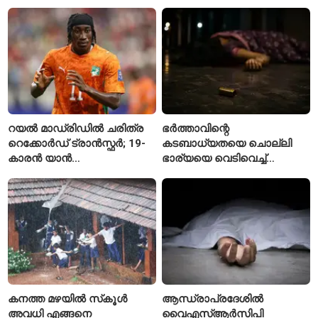
നെൽപ്പാടങ്ങൾ
നിരവധി പേർക്ക് പരിക്ക്
റയൽ മാഡ്രിഡിൽ ചരിത്ര
ഭർത്താവിന്റെ
റെക്കോർഡ് ട്രാൻസ്ഫർ; 19-
കടബാധ്യതയെ ചൊല്ലി
കാരൻ യാൻ
ഭാര്യയെ വെടിവെച്ച്
ഡിയോമാൻഡെയെ
കൊലപ്പെടുത്തി? പൂനെയിൽ
സ്വന്തമാക്കി സ്പാനിഷ്
നടുക്കം സൃഷ്ടിച്ച
വമ്പന്മാർ
കൊലപാതകം
കനത്ത മഴയിൽ സ്‌കൂൾ
ആന്ധ്രാപ്രദേശിൽ
അവധി എങ്ങനെ
വൈഎസ്ആർസിപി