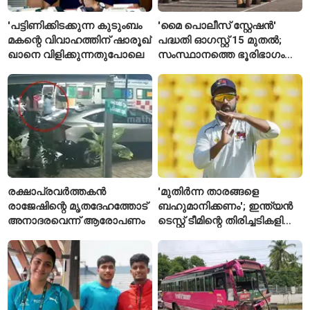
'പട്ടിണിക്കിടക്കുന്ന കുടുംബം
'മൈ പൊലീസ് സ്റ്റേഷൻ'
മകന്റെ വിവാഹത്തിന് ഷാരൂഖ്
പദ്ധതി ഓഗസ്റ്റ് 15 മുതൽ;
ഖാനെ വിളിക്കുന്നതുപോലെ
സംസ്ഥാനത്തെ ഭൂരിഭാഗം
സ്റ്റേഷനുകളുടെയും ചുമതല
എസ്‌ഐമാർക്ക്
രക്ഷാപ്രവർത്തകൻ
'മുതിർന്ന താരങ്ങളെ
രാജേഷിന്റെ മൃതദേഹത്തോട്
ബഹുമാനിക്കണം'; ഇന്ത്യൻ
അനാദരവെന്ന് ആരോപണം
ടെസ്റ്റ് ടീമിന്റെ തിരിച്ചടികളിൽ
പ്രതികരിച്ച് അജിങ്ക്യ
രഹാനെ