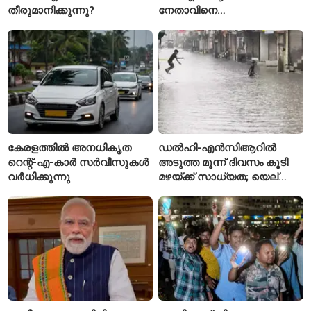
തീരുമാനിക്കുന്നു?
നേതാവിനെ
വെട്ടിക്കൊലപ്പെടുത്തി;
അന്വേഷണം ആരംഭിച്ച്
പൊലീസ്
കേരളത്തിൽ അനധികൃത
ഡൽഹി-എൻസിആറിൽ
റെന്റ്-എ-കാർ സർവീസുകൾ
അടുത്ത മൂന്ന് ദിവസം കൂടി
വർധിക്കുന്നു
മഴയ്ക്ക് സാധ്യത; യെല്ലോ
അലർട്ട് പ്രഖ്യാപിച്ച്
ഐഎംഡി