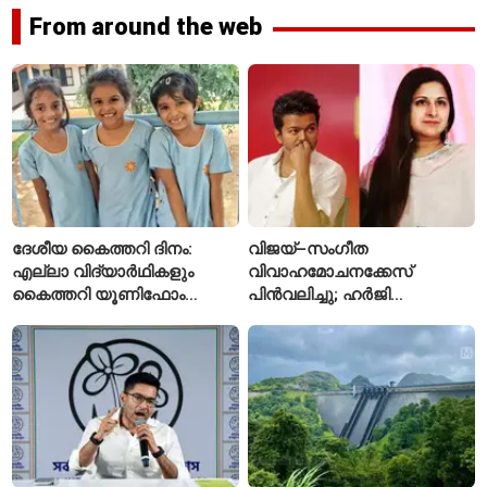
From around the web
ദേശീയ കൈത്തറി ദിനം:
വിജയ്–സംഗീത
എല്ലാ വിദ്യാർഥികളും
വിവാഹമോചനക്കേസ്
കൈത്തറി യൂണിഫോം
പിൻവലിച്ചു; ഹർജി
ധരിക്കുന്ന കേരളത്തിലെ ഈ
പിൻവലിച്ചതോടെ കേസ്
സ്കൂൾ വേറിട്ട മാതൃക
അവസാനിപ്പിച്ച് കോടതി