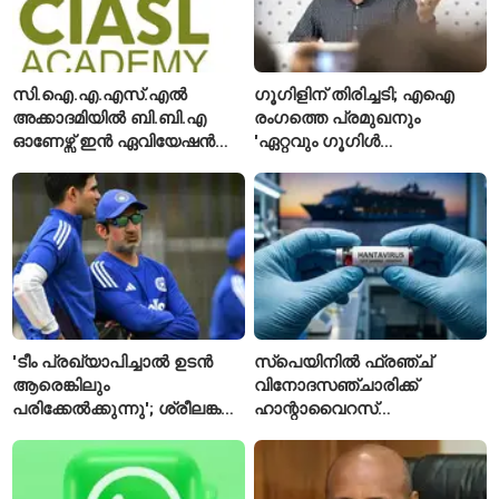
സി.ഐ.എ.എസ്.എൽ
ഗൂഗിളിന് തിരിച്ചടി; എഐ
അക്കാദമിയിൽ ബി.ബി.എ
രംഗത്തെ പ്രമുഖനും
ഓണേഴ്സ് ഇൻ ഏവിയേഷൻ
'ഏറ്റവും ഗൂഗിൾ
മാനേജ്മെന്റ്: പ്രവേശനം
വ്യക്തി'യെന്നും
ഈമാസം 12 വരെ
വിശേഷിപ്പിക്കപ്പെട്ട
ഗവേഷകൻ രാജിവെച്ചു
'ടീം പ്രഖ്യാപിച്ചാൽ ഉടൻ
സ്പെയിനിൽ ഫ്രഞ്ച്
ആരെങ്കിലും
വിനോദസഞ്ചാരിക്ക്
പരിക്കേൽക്കുന്നു'; ശ്രീലങ്കൻ
ഹാന്റാവൈറസ്
ടെസ്റ്റിന് മുൻപ് ഇന്ത്യൻ
സ്ഥിരീകരിച്ചു; രോഗിയെ
ടീമിനെ കുറിച്ച് മുൻതാരം
ഐസൊലേഷനിൽ
പ്രവേശിപ്പിച്ചു