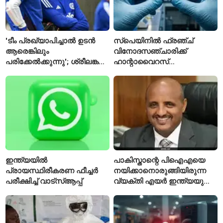
'ടീം പ്രഖ്യാപിച്ചാൽ ഉടൻ
സ്പെയിനിൽ ഫ്രഞ്ച്
ആരെങ്കിലും
വിനോദസഞ്ചാരിക്ക്
പരിക്കേൽക്കുന്നു'; ശ്രീലങ്കൻ
ഹാന്റാവൈറസ്
ടെസ്റ്റിന് മുൻപ് ഇന്ത്യൻ
സ്ഥിരീകരിച്ചു; രോഗിയെ
ടീമിനെ കുറിച്ച് മുൻതാരം
ഐസൊലേഷനിൽ
പ്രവേശിപ്പിച്ചു
ഇന്ത്യയിൽ
പാകിസ്താന്റെ പിഐഎയെ
പ്രായസ്ഥിരീകരണ ഫീച്ചർ
നയിക്കാനൊരുങ്ങിയിരുന്ന
പരീക്ഷിച്ച് വാട്‌സ്ആപ്പ്
വ്യക്തി എയർ ഇന്ത്യയുടെ
പുതിയ സിഇഒ