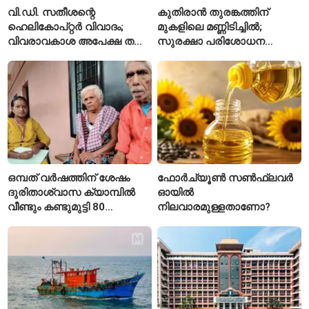
വി.ഡി. സതീശന്റെ
കുതിരാൻ തുരങ്കത്തിന്
ഹെലികോപ്റ്റർ വിവാദം;
മുകളിലെ മണ്ണിടിച്ചിൽ;
വിവരാവകാശ അപേക്ഷ തള്ളി
സുരക്ഷാ പരിശോധന
കേരള സർക്കാർ
ആരംഭിച്ച് എൻഎച്ച്എഐ
ഒമ്പത് വർഷത്തിന് ശേഷം
ഫോർച്യൂൺ സൺഫ്ലവർ
ദുരിതാശ്വാസ ക്യാമ്പിൽ
ഓയിൽ
വീണ്ടും കണ്ടുമുട്ടി 80
നിലവാരമുള്ളതാണോ?
വയസ്സുകാരായ ദമ്പതികൾ