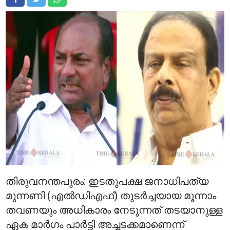
തിരുവനന്തപുരം: ഇടതുപക്ഷ ജനാധിപത്യ
മുന്നണി (എൽഡിഎഫ്) തുടർച്ചയായ മൂന്നാം
തവണയും അധികാരം നേടുന്നത് തടയാനുള്ള
ഏക മാർഗം പാർട്ടി അച്ചടക്കമാണെന്ന്