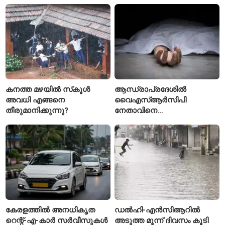
ഡിയോമാൻഡെയെ
കൊലപ്പെടുത്തി? പൂനെയിൽ
സ്വന്തമാക്കി സ്പാനിഷ്
നടുക്കം സൃഷ്ടിച്ച
വമ്പന്മാർ
കൊലപാതകം
കനത്ത മഴയിൽ സ്‌കൂൾ
ആന്ധ്രാപ്രദേശിൽ
അവധി എങ്ങനെ
വൈഎസ്ആർസിപി
തീരുമാനിക്കുന്നു?
നേതാവിനെ
വെട്ടിക്കൊലപ്പെടുത്തി;
അന്വേഷണം ആരംഭിച്ച്
പൊലീസ്
കേരളത്തിൽ അനധികൃത
ഡൽഹി-എൻസിആറിൽ
റെന്റ്-എ-കാർ സർവീസുകൾ
അടുത്ത മൂന്ന് ദിവസം കൂടി