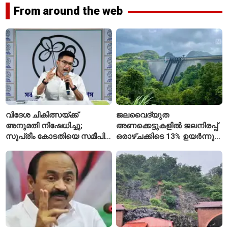
From around the web
വിദേശ ചികിത്സയ്ക്ക്
ജലവൈദ്യുത
അനുമതി നിഷേധിച്ചു;
അണക്കെട്ടുകളിൽ ജലനിരപ്പ്
സുപ്രീം കോടതിയെ സമീപിച്ച്
ഒരാഴ്ചക്കിടെ 13% ഉയർന്നു;
അഭിഷേക് ബാനർജി
കഴിഞ്ഞ വർഷത്തേക്കാൾ
ഇപ്പോഴും കുറവ്