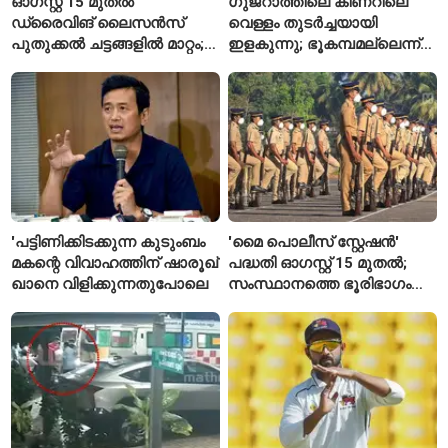
ഓഗസ്റ്റ് 15 മുതൽ
ഗുജറാത്തിലെ കിണറിലെ
ഡ്രൈവിങ് ലൈസൻസ്
വെള്ളം തുടർച്ചയായി
പുതുക്കൽ ചട്ടങ്ങളിൽ മാറ്റം;
ഇളകുന്നു; ഭൂകമ്പമല്ലെന്ന്
വാഹനമോടിക്കുന്നവർ
വിദഗ്ധർ
അറിയേണ്ട രണ്ട് പ്രധാന
കാര്യങ്ങൾ
'പട്ടിണിക്കിടക്കുന്ന കുടുംബം
'മൈ പൊലീസ് സ്റ്റേഷൻ'
മകന്റെ വിവാഹത്തിന് ഷാരൂഖ്
പദ്ധതി ഓഗസ്റ്റ് 15 മുതൽ;
ഖാനെ വിളിക്കുന്നതുപോലെ
സംസ്ഥാനത്തെ ഭൂരിഭാഗം
സ്റ്റേഷനുകളുടെയും ചുമതല
എസ്‌ഐമാർക്ക്