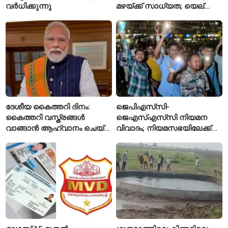
വർധിക്കുന്നു
മഴയ്ക്ക് സാധ്യത; യെല്ലോ
അലർട്ട് പ്രഖ്യാപിച്ച്
ഐഎംഡി
ദേശീയ കൈത്തറി ദിനം:
ജെപിഎസ്‌സി-
കൈത്തറി വസ്ത്രങ്ങൾ
ജെഎസ്എസ്‌സി നിയമന
വാങ്ങാൻ ആഹ്വാനം ചെയ്ത്
വിവാദം; നിയമസഭയിലേക്ക്
പ്രധാനമന്ത്രി
വിദ്യാർഥികളുടെ മാർച്ച് ഇന്ന്