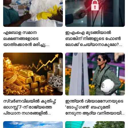
എബോള സമാന
ഇഎംഐ മുടങ്ങിയാൽ
ലക്ഷണങ്ങളോടെ
ബാങ്കിന് നിങ്ങളുടെ ഫോൺ
യാത്രക്കാരൻ മരിച്ചു;
ലോക്ക് ചെയ്യാനാകുമോ?
കോംഗോയിൽ 200-ഓളം
ആർബിഐയുടെ പുതിയ
യാത്രക്കാരെ
ചട്ടങ്ങൾ ഇങ്ങനെ
നിരീക്ഷണത്തിൽ
സ്വർണവിലയിൽ കുതിപ്പ്;
ഇന്ത്യൻ വ്യോമസേനയുടെ
ഓഗസ്റ്റ് 7-ന് രാജ്യത്തെ
'ടോപ്പ് ഗൺ' ബഹുമതി
പ്രധാന നഗരങ്ങളിൽ
നേടുന്ന ആദ്യ വനിതയായി
നിരക്കുകൾ ഉയർന്നു
ഭാവന കാന്ത്