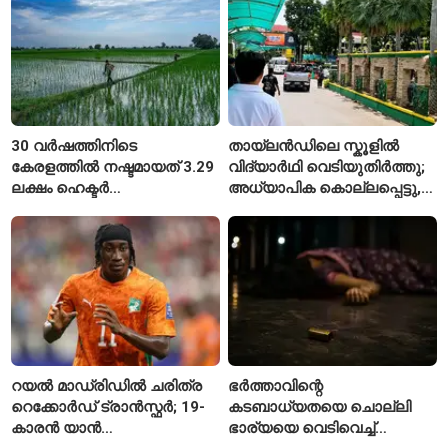
30 വർഷത്തിനിടെ
തായ്‌ലൻഡിലെ സ്കൂളിൽ
കേരളത്തിൽ നഷ്ടമായത് 3.29
വിദ്യാർഥി വെടിയുതിർത്തു;
ലക്ഷം ഹെക്ടർ
അധ്യാപിക കൊല്ലപ്പെട്ടു,
നെൽപ്പാടങ്ങൾ
നിരവധി പേർക്ക് പരിക്ക്
റയൽ മാഡ്രിഡിൽ ചരിത്ര
ഭർത്താവിന്റെ
റെക്കോർഡ് ട്രാൻസ്ഫർ; 19-
കടബാധ്യതയെ ചൊല്ലി
കാരൻ യാൻ
ഭാര്യയെ വെടിവെച്ച്