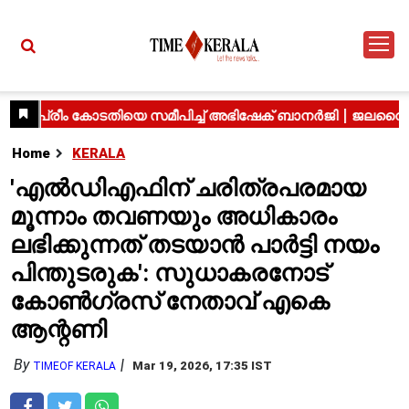
Home
KERALA
'എൽഡിഎഫിന് ചരിത്രപരമായ
മൂന്നാം തവണയും അധികാരം
ലഭിക്കുന്നത് തടയാൻ പാർട്ടി നയം
പിന്തുടരുക': സുധാകരനോട്
കോൺഗ്രസ് നേതാവ് എകെ
ആന്റണി
By
Mar 19, 2026, 17:35 IST
TIMEOF KERALA