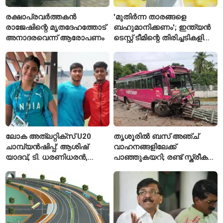
രക്ഷാപ്രവർത്തകൻ
'മുതിർന്ന താരങ്ങളെ
രാജേഷിന്റെ മൃതദേഹത്തോട്
ബഹുമാനിക്കണം'; ഇന്ത്യൻ
അനാദരവെന്ന് ആരോപണം
ടെസ്റ്റ് ടീമിന്റെ തിരിച്ചടികളിൽ
പ്രതികരിച്ച് അജിങ്ക്യ
രഹാനെ
ലോക അത്‌ലറ്റിക്സ് U20
തൃശൂരിൽ ബസ് അഞ്ച്
ചാമ്പ്യൻഷിപ്പ്: ആശിഷ്
വാഹനങ്ങളിലേക്ക്
യാദവ്, ടി. ധരണിധരൻ,
പാഞ്ഞുകയറി; രണ്ട് സ്ത്രീകൾ
അമനത് കംബോജ്
മരിച്ചു, 24 പേർക്ക് പരിക്ക്
ഫൈനലിൽ