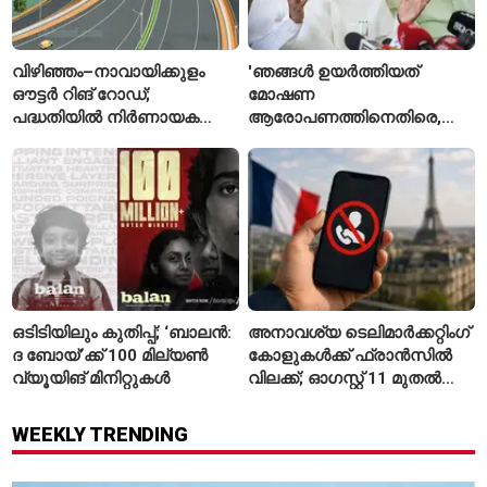
വിഴിഞ്ഞം–നാവായിക്കുളം
'ഞങ്ങൾ ഉയർത്തിയത്
ഔട്ടർ റിങ് റോഡ്;
മോഷണ
പദ്ധതിയിൽ നിർണായക
ആരോപണത്തിനെതിരെ,
മാറ്റങ്ങൾ, കേന്ദ്രം
ശ്രീരാമനെതിരെ അല്ല';
വിശദീകരണം
റിജിജുവിന് മറുപടിയുമായി
സഞ്ജയ് റാവത്ത്
ഒടിടിയിലും കുതിപ്പ്; ‘ബാലൻ:
അനാവശ്യ ടെലിമാർക്കറ്റിംഗ്
ദ ബോയ്’ക്ക് 100 മില്യൺ
കോളുകൾക്ക് ഫ്രാൻസിൽ
വ്യൂയിങ് മിനിറ്റുകൾ
വിലക്ക്; ഓഗസ്റ്റ് 11 മുതൽ
പുതിയ നിയമം
WEEKLY TRENDING