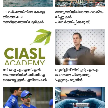
11 വർഷത്തിനിടെ കേരള
അനുമതിയില്ലാത്ത വാക്വം
തീരത്ത് 469
ലിഫ്റ്റുകൾ
മത്സ്യത്തൊഴിലാളികൾ
പ്രവർത്തിപ്പിക്കരുത്;
മരിച്ചു; 160 പേരെ
സുരക്ഷാ
കാണാതായി, 47,773 പേരെ
അനുമതിയില്ലാത്ത
രക്ഷപ്പെടുത്തി
ലിഫ്റ്റുകൾക്ക്
ഹൈക്കോടതിയുടെ വിലക്ക്
സി.ഐ.എ.എസ്.എൽ
ഗൂഗിളിന് തിരിച്ചടി; എഐ
അക്കാദമിയിൽ ബി.ബി.എ
രംഗത്തെ പ്രമുഖനും
ഓണേഴ്സ് ഇൻ ഏവിയേഷൻ
'ഏറ്റവും ഗൂഗിൾ
മാനേജ്മെന്റ്: പ്രവേശനം
വ്യക്തി'യെന്നും
ഈമാസം 12 വരെ
വിശേഷിപ്പിക്കപ്പെട്ട
ഗവേഷകൻ രാജിവെച്ചു