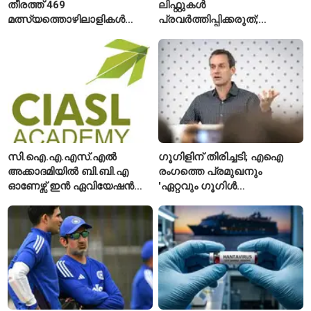
തീരത്ത് 469
ലിഫ്റ്റുകൾ
മത്സ്യത്തൊഴിലാളികൾ
പ്രവർത്തിപ്പിക്കരുത്;
മരിച്ചു; 160 പേരെ
സുരക്ഷാ
കാണാതായി, 47,773 പേരെ
അനുമതിയില്ലാത്ത
രക്ഷപ്പെടുത്തി
ലിഫ്റ്റുകൾക്ക്
ഹൈക്കോടതിയുടെ വിലക്ക്
സി.ഐ.എ.എസ്.എൽ
ഗൂഗിളിന് തിരിച്ചടി; എഐ
അക്കാദമിയിൽ ബി.ബി.എ
രംഗത്തെ പ്രമുഖനും
ഓണേഴ്സ് ഇൻ ഏവിയേഷൻ
'ഏറ്റവും ഗൂഗിൾ
മാനേജ്മെന്റ്: പ്രവേശനം
വ്യക്തി'യെന്നും
ഈമാസം 12 വരെ
വിശേഷിപ്പിക്കപ്പെട്ട
ഗവേഷകൻ രാജിവെച്ചു