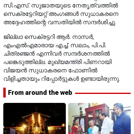
സി.എസ്. സുജാതയുടെ നേതൃത്വത്തിൽ
സെക്രട്ടേറിയറ്റ് അംഗങ്ങൾ സുധാകരനെ
അദ്ദേഹത്തിന്റെ വസതിയിൽ സന്ദർശിച്ചു.
ജില്ലാ സെക്രട്ടറി ആർ. നാസർ,
എംഎൽഎമാരായ എച്ച്. സലാം, പി.പി.
ചിത്രഞ്ജൻ എന്നിവർ സന്ദർശനത്തിൽ
പങ്കെടുത്തില്ല. മുഖ്യമന്ത്രി പിണറായി
വിജയൻ സുധാകരനെ ഫോണിൽ
വിളിച്ചതായും റിപ്പോർട്ടുകൾ ഉണ്ടായിരുന്നു.
From around the web