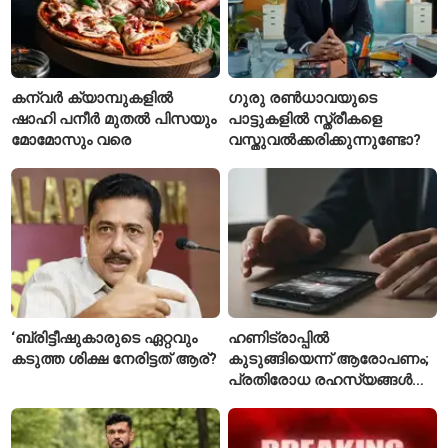
കന്വർ ക്യാമ്പുകളിൽ
ഗുരു രൺധാവയുടെ
ഷാഹി പനീർ മുതൽ പിസയും
പാട്ടുകളിൽ സ്ത്രീകളെ
മോമോസും വരെ
വസ്തുവൽക്കരിക്കുന്നുണ്ടോ?
‘ബ്രിട്ടീഷുകാരുടെ ഏറ്റവും
ഹണിട്രാപ്പിൽ
കടുത്ത ശിക്ഷ നേരിട്ടത് ആര്?
കുടുങ്ങിയെന്ന് ആരോപണം;
പ്രതിരോധ രഹസ്യങ്ങൾ
ചോർത്തിയ വ്യോമസേന
വിങ് കമാൻഡർ അറസ്റ്റിൽ