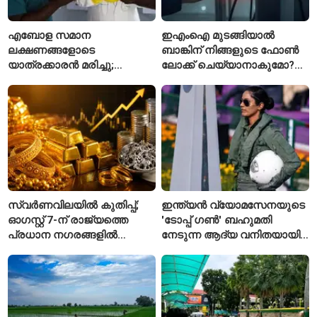
എബോള സമാന
ഇഎംഐ മുടങ്ങിയാൽ
ലക്ഷണങ്ങളോടെ
ബാങ്കിന് നിങ്ങളുടെ ഫോൺ
യാത്രക്കാരൻ മരിച്ചു;
ലോക്ക് ചെയ്യാനാകുമോ?
കോംഗോയിൽ 200-ഓളം
ആർബിഐയുടെ പുതിയ
യാത്രക്കാരെ
ചട്ടങ്ങൾ ഇങ്ങനെ
നിരീക്ഷണത്തിൽ
സ്വർണവിലയിൽ കുതിപ്പ്;
ഇന്ത്യൻ വ്യോമസേനയുടെ
ഓഗസ്റ്റ് 7-ന് രാജ്യത്തെ
'ടോപ്പ് ഗൺ' ബഹുമതി
പ്രധാന നഗരങ്ങളിൽ
നേടുന്ന ആദ്യ വനിതയായി
നിരക്കുകൾ ഉയർന്നു
ഭാവന കാന്ത്