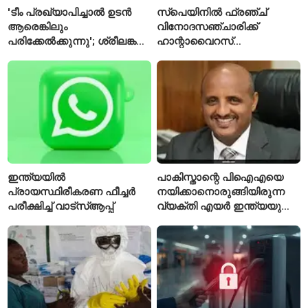
'ടീം പ്രഖ്യാപിച്ചാൽ ഉടൻ
സ്പെയിനിൽ ഫ്രഞ്ച്
ആരെങ്കിലും
വിനോദസഞ്ചാരിക്ക്
പരിക്കേൽക്കുന്നു'; ശ്രീലങ്കൻ
ഹാന്റാവൈറസ്
ടെസ്റ്റിന് മുൻപ് ഇന്ത്യൻ
സ്ഥിരീകരിച്ചു; രോഗിയെ
ടീമിനെ കുറിച്ച് മുൻതാരം
ഐസൊലേഷനിൽ
പ്രവേശിപ്പിച്ചു
ഇന്ത്യയിൽ
പാകിസ്താന്റെ പിഐഎയെ
പ്രായസ്ഥിരീകരണ ഫീച്ചർ
നയിക്കാനൊരുങ്ങിയിരുന്ന
പരീക്ഷിച്ച് വാട്‌സ്ആപ്പ്
വ്യക്തി എയർ ഇന്ത്യയുടെ
പുതിയ സിഇഒ