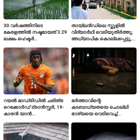
30 വർഷത്തിനിടെ
തായ്‌ലൻഡിലെ സ്കൂളിൽ
കേരളത്തിൽ നഷ്ടമായത് 3.29
വിദ്യാർഥി വെടിയുതിർത്തു;
ലക്ഷം ഹെക്ടർ
അധ്യാപിക കൊല്ലപ്പെട്ടു,
നെൽപ്പാടങ്ങൾ
നിരവധി പേർക്ക് പരിക്ക്
റയൽ മാഡ്രിഡിൽ ചരിത്ര
ഭർത്താവിന്റെ
റെക്കോർഡ് ട്രാൻസ്ഫർ; 19-
കടബാധ്യതയെ ചൊല്ലി
കാരൻ യാൻ
ഭാര്യയെ വെടിവെച്ച്
ഡിയോമാൻഡെയെ
കൊലപ്പെടുത്തി? പൂനെയിൽ
സ്വന്തമാക്കി സ്പാനിഷ്
നടുക്കം സൃഷ്ടിച്ച
വമ്പന്മാർ
കൊലപാതകം