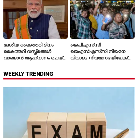
ദേശീയ കൈത്തറി ദിനം:
ജെപിഎസ്‌സി-
കൈത്തറി വസ്ത്രങ്ങൾ
ജെഎസ്എസ്‌സി നിയമന
വാങ്ങാൻ ആഹ്വാനം ചെയ്ത്
വിവാദം; നിയമസഭയിലേക്ക്
പ്രധാനമന്ത്രി
വിദ്യാർഥികളുടെ മാർച്ച് ഇന്ന്
WEEKLY TRENDING