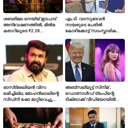
ശബരിമല നെയ്യ് ഇടപാട്
എം.ടി. വാസുദേവൻ
അന്വേഷണത്തിൽ; മിൽമ
നായരുടെ പേരിൽ
കരാറിലൂടെ ₹2.28
കോഴിക്കോട്ട് സാംസ്കാരിക
കോടിയുടെ നഷ്ടമെന്ന്
പാർക്ക്; പ്രാരംഭ
എഫ്ഐആർ
പ്രവർത്തനങ്ങൾക്ക് ₹50
കോടി
ഓസ്‌ട്രേലിയൻ വിസ
അബ്സല്യൂട്ട് സിനിമ’;
ലഭിച്ചില്ല; മോഹൻലാലിന്റെ
ഡൊണാൾഡ് ട്രംപിന്റെ
സിഡ്‌നി ഷോ മാറ്റിവെച്ചു,
ടിക്‌ടോക്ക് വീഡിയോയിൽ
വീഡിയോയിലൂടെ ക്ഷമ
നിന്ന് ടെയ്‌ലർ സ്വിഫ്റ്റിന്റെ
ചോദിച്ച് താരം
‘August’ നീക്കം ചെയ്തു