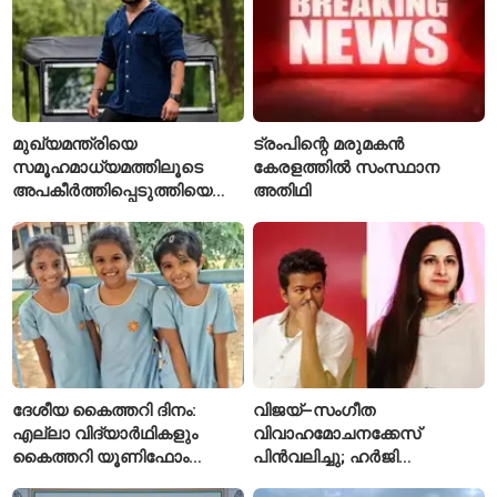
മുഖ്യമന്ത്രിയെ
ട്രംപിന്റെ മരുമകൻ
സമൂഹമാധ്യമത്തിലൂടെ
കേരളത്തിൽ സംസ്ഥാന
അപകീർത്തിപ്പെടുത്തിയെന്ന്
അതിഥി
ആരോപണം; അർജുൻ
ആയങ്കിക്കെതിരെ പുതിയ
കേസ്
ദേശീയ കൈത്തറി ദിനം:
വിജയ്–സംഗീത
എല്ലാ വിദ്യാർഥികളും
വിവാഹമോചനക്കേസ്
കൈത്തറി യൂണിഫോം
പിൻവലിച്ചു; ഹർജി
ധരിക്കുന്ന കേരളത്തിലെ ഈ
പിൻവലിച്ചതോടെ കേസ്