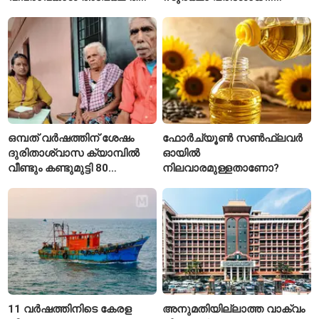
കേരള സർക്കാർ
ആരംഭിച്ച് എൻഎച്ച്എഐ
ഒമ്പത് വർഷത്തിന് ശേഷം
ഫോർച്യൂൺ സൺഫ്ലവർ
ദുരിതാശ്വാസ ക്യാമ്പിൽ
ഓയിൽ
വീണ്ടും കണ്ടുമുട്ടി 80
നിലവാരമുള്ളതാണോ?
വയസ്സുകാരായ ദമ്പതികൾ
11 വർഷത്തിനിടെ കേരള
അനുമതിയില്ലാത്ത വാക്വം