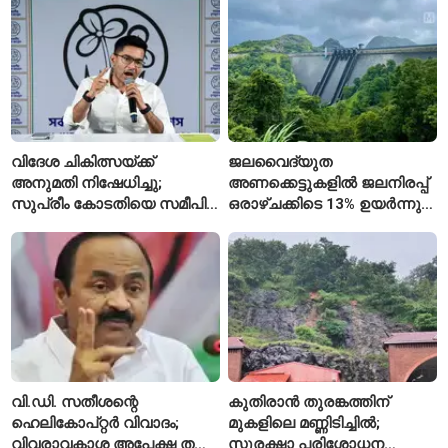
സ്കൂൾ വേറിട്ട മാതൃക
അവസാനിപ്പിച്ച് കോടതി
വിദേശ ചികിത്സയ്ക്ക്
ജലവൈദ്യുത
അനുമതി നിഷേധിച്ചു;
അണക്കെട്ടുകളിൽ ജലനിരപ്പ്
സുപ്രീം കോടതിയെ സമീപിച്ച്
ഒരാഴ്ചക്കിടെ 13% ഉയർന്നു;
അഭിഷേക് ബാനർജി
കഴിഞ്ഞ വർഷത്തേക്കാൾ
ഇപ്പോഴും കുറവ്
വി.ഡി. സതീശന്റെ
കുതിരാൻ തുരങ്കത്തിന്
ഹെലികോപ്റ്റർ വിവാദം;
മുകളിലെ മണ്ണിടിച്ചിൽ;
വിവരാവകാശ അപേക്ഷ തള്ളി
സുരക്ഷാ പരിശോധന