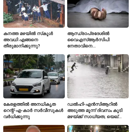
കനത്ത മഴയിൽ സ്‌കൂൾ
ആന്ധ്രാപ്രദേശിൽ
അവധി എങ്ങനെ
വൈഎസ്ആർസിപി
തീരുമാനിക്കുന്നു?
നേതാവിനെ
വെട്ടിക്കൊലപ്പെടുത്തി;
അന്വേഷണം ആരംഭിച്ച്
പൊലീസ്
കേരളത്തിൽ അനധികൃത
ഡൽഹി-എൻസിആറിൽ
റെന്റ്-എ-കാർ സർവീസുകൾ
അടുത്ത മൂന്ന് ദിവസം കൂടി
വർധിക്കുന്നു
മഴയ്ക്ക് സാധ്യത; യെല്ലോ
അലർട്ട് പ്രഖ്യാപിച്ച്
ഐഎംഡി