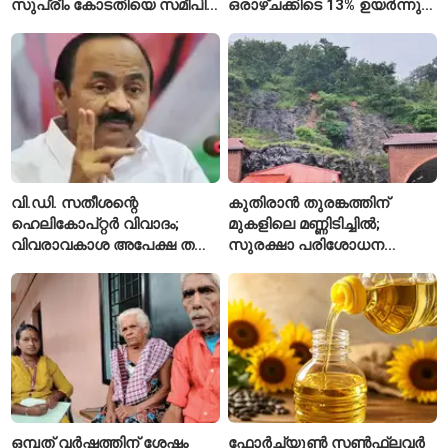
സുപ്രീം കോടതിയെ സമീപിച്ച്
ഒരാഴ്ചക്കിടെ 13% ഉയർന്നു;
അഭിഷേക് ബാനർജി
കഴിഞ്ഞ വർഷത്തേക്കാൾ
ഇപ്പോഴും കുറവ്
വി.ഡി. സതീശന്റെ
കുതിരാൻ തുരങ്കത്തിന്
ഹെലികോപ്റ്റർ വിവാദം;
മുകളിലെ മണ്ണിടിച്ചിൽ;
വിവരാവകാശ അപേക്ഷ തള്ളി
സുരക്ഷാ പരിശോധന
കേരള സർക്കാർ
ആരംഭിച്ച് എൻഎച്ച്എഐ
ഒമ്പത് വർഷത്തിന് ശേഷം
ഫോർച്യൂൺ സൺഫ്ലവർ