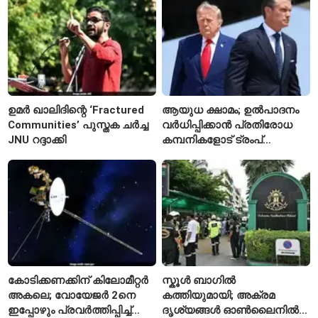
ഉമർ ഖാലിദിന്റെ ‘Fractured
ആയുധ ക്ഷാമം; ഉൽപാദനം
Communities’ പുസ്തക ചർച്ച
വർധിപ്പിക്കാൻ പ്രതിരോധ
JNU റദ്ദാക്കി
കമ്പനികളോട് ട്രംപ്
ഭരണകൂടത്തിന്റെ നിർദേശം
കോടിക്കണക്കിന് കിലോമീറ്റർ
സ്കൂൾ ബാഗിൽ
അകലെ; വോയേജർ 2നെ
കത്തിയുമായി; അക്രമ
ഇപ്പോഴും പ്രവർത്തിപ്പിച്ച്
ദൃശ്യങ്ങൾ ഓൺലൈനിൽ