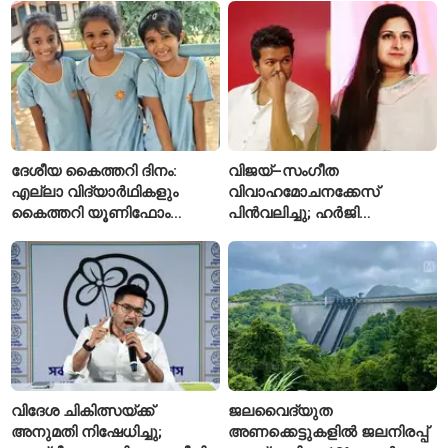
ആയങ്കിക്കെതിരെ പുതിയ
കേസ്
ദേശീയ കൈത്തറി ദിനം:
വിജയ്–സംഗീത
എല്ലാ വിദ്യാർഥികളും
വിവാഹമോചനക്കേസ്
കൈത്തറി യൂണിഫോം
പിൻവലിച്ചു; ഹർജി
ധരിക്കുന്ന കേരളത്തിലെ ഈ
പിൻവലിച്ചതോടെ കേസ്
സ്കൂൾ വേറിട്ട മാതൃക
അവസാനിപ്പിച്ച് കോടതി
വിദേശ ചികിത്സയ്ക്ക്
ജലവൈദ്യുത
അനുമതി നിഷേധിച്ചു;
അണക്കെട്ടുകളിൽ ജലനിരപ്പ്