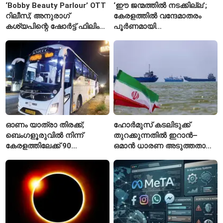
‘Bobby Beauty Parlour’ OTT
‘ഈ ജന്മത്തിൽ നടക്കില്ല’;
റിലീസ്; അനുരാഗ്
കേരളത്തിൽ വന്ദേമാതരം
കശ്യപിന്റെ ഷോർട്ട് ഫിലിം
പൂർണമായി
എവിടെ കാണാം?
ആലപിക്കില്ലെന്ന്
രാജ്മോഹൻ ഉണ്ണിത്താൻ
ഓണം യാത്രാ തിരക്ക്;
ഹോർമുസ് കടലിടുക്ക്
ബെംഗളൂരുവിൽ നിന്ന്
തുറക്കുന്നതിൽ ഇറാൻ–
കേരളത്തിലേക്ക് 90
ഒമാൻ ധാരണ അടുത്തതായി;
പ്രത്യേക ബസുകൾ
നിബന്ധനകളുമായി
ടെഹ്റാൻ