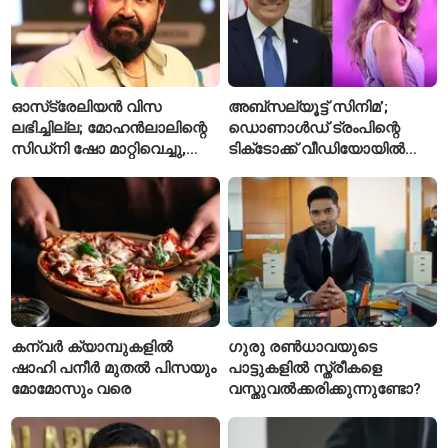
ഓസ്‌ട്രേലിയൻ വിസ
അബ്സല്യൂട്ട് സിനിമ’;
ലഭിച്ചില്ല; മോഹൻലാലിന്റെ
ഡൊണാൾഡ് ട്രംപിന്റെ
സിഡ്‌നി ഷോ മാറ്റിവെച്ചു,
ടിക്‌ടോക്ക് വീഡിയോയിൽ
വീഡിയോയിലൂടെ ക്ഷമ
നിന്ന് ടെയ്‌ലർ സ്വിഫ്റ്റിന്റെ
ചോദിച്ച് താരം
‘August’ നീക്കം ചെയ്തു
കന്വർ ക്യാമ്പുകളിൽ
ഗുരു രൺധാവയുടെ
ഷാഹി പനീർ മുതൽ പിസയും
പാട്ടുകളിൽ സ്ത്രീകളെ
മോമോസും വരെ
വസ്തുവൽക്കരിക്കുന്നുണ്ടോ?