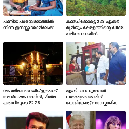
പണിയ പാരമ്പര്യത്തിൽ
കഞ്ചിക്കോട്ടെ 228 ഏക്കർ
നിന്ന് ഇൻസ്റ്റഗ്രാമിലേക്ക്
ഭൂമിയും കേരളത്തിന്റെ AIIMS
പരിഗണനയിൽ
ശബരിമല നെയ്യ് ഇടപാട്
എം.ടി. വാസുദേവൻ
അന്വേഷണത്തിൽ; മിൽമ
നായരുടെ പേരിൽ
കരാറിലൂടെ ₹2.28
കോഴിക്കോട്ട് സാംസ്കാരിക
കോടിയുടെ നഷ്ടമെന്ന്
പാർക്ക്; പ്രാരംഭ
എഫ്ഐആർ
പ്രവർത്തനങ്ങൾക്ക് ₹50
കോടി