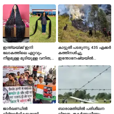
നാസ
കണ്ടിരുന്നെന്ന് തായ്
കൗമാരക്കാരൻ
ഇന്ത്യയ്ക്ക് ഇനി
കാട്ടുതീ പടരുന്നു; 435 ഏക്കർ
ലോകത്തിലെ ഏറ്റവും
കത്തിനശിച്ചു,
നീളമുള്ള മുടിയുള്ള വനിത;
ഇന്തോനേഷ്യയിൽ
2015 മുതൽ മുടി മുറിച്ചിട്ടില്ല
ദേശീയോദ്യാനം അടച്ചു
ജാർഖണ്ഡിൽ
ബാരാമതിയിൽ പരിശീലന
വിദ്യാർഥികളുമായി
വിമാനം തകർന്നുവീണു;