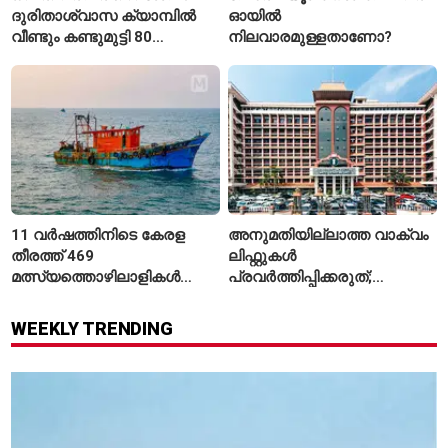
ദുരിതാശ്വാസ ക്യാമ്പിൽ
ഓയിൽ
വീണ്ടും കണ്ടുമുട്ടി 80
നിലവാരമുള്ളതാണോ?
വയസ്സുകാരായ ദമ്പതികൾ
11 വർഷത്തിനിടെ കേരള
അനുമതിയില്ലാത്ത വാക്വം
തീരത്ത് 469
ലിഫ്റ്റുകൾ
മത്സ്യത്തൊഴിലാളികൾ
പ്രവർത്തിപ്പിക്കരുത്;
മരിച്ചു; 160 പേരെ
സുരക്ഷാ
കാണാതായി, 47,773 പേരെ
അനുമതിയില്ലാത്ത
WEEKLY TRENDING
രക്ഷപ്പെടുത്തി
ലിഫ്റ്റുകൾക്ക്
ഹൈക്കോടതിയുടെ വിലക്ക്