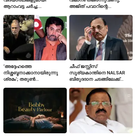
ആറാംവട്ട ചർച്ച;
അജിത് പവാറിന്റെ
റാഞ്ചിയിലെ സമരം 16-ാം
അപകടത്തിന് പിന്നാലെ
ദിവസത്തിലേക്ക്
രണ്ടാമത്തെ സംഭവം
‘അദ്ദേഹത്തെ
ചീഫ് ജസ്റ്റിസ്
നിശ്ശബ്ദനാക്കാനായിരുന്നു
സൂര്യകാന്തിനെ NALSAR
ശ്രമം’; തരുണ്‍
ബിരുദദാന ചടങ്ങിലേക്ക്
തേജ്പാലിനെതിരെ നടപടി
ക്ഷണിച്ചതിൽ
അന്വേഷണാത്മക
വിദ്യാർഥികളുടെ എതിർപ്പ്
മാധ്യമപ്രവർത്തനം
കാരണമെന്ന് മകൾ