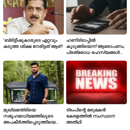
‘ബ്രിട്ടീഷുകാരുടെ ഏറ്റവും
ഹണിട്രാപ്പിൽ
കടുത്ത ശിക്ഷ നേരിട്ടത് ആര്?
കുടുങ്ങിയെന്ന് ആരോപണം;
പ്രതിരോധ രഹസ്യങ്ങൾ
ചോർത്തിയ വ്യോമസേന
വിങ് കമാൻഡർ അറസ്റ്റിൽ
മുഖ്യമന്ത്രിയെ
ട്രംപിന്റെ മരുമകൻ
സമൂഹമാധ്യമത്തിലൂടെ
കേരളത്തിൽ സംസ്ഥാന
അപകീർത്തിപ്പെടുത്തിയെന്ന്
അതിഥി
ആരോപണം; അർജുൻ