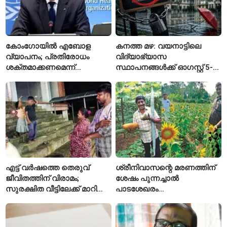
കോംഗോയിൽ എബോള
കനത്ത മഴ: വയനാട്ടിലെ
വ്യാപനം; പ്രതിരോധം
വിദ്യാഭ്യാസ
ശക്തമാക്കണമെന്ന്
സ്ഥാപനങ്ങൾക്ക് ഓഗസ്റ്റ് 5-ന്
ലോകാരോഗ്യ സംഘടന
അവധി
എട്ട് വർഷത്തെ തെരുവ്
ശ്രീനിവാസന്റെ മരണത്തിന്
ജീവിതത്തിന് വിരാമം;
ശേഷം പുന്നച്ചാൽ
സുരക്ഷിത വീട്ടിലേക്ക് മാറി
പാടശേഖരം
പയ്യന്നൂരിലെ കുടുംബം
അവഗണിക്കപ്പെട്ടെന്ന്
കർഷകർ