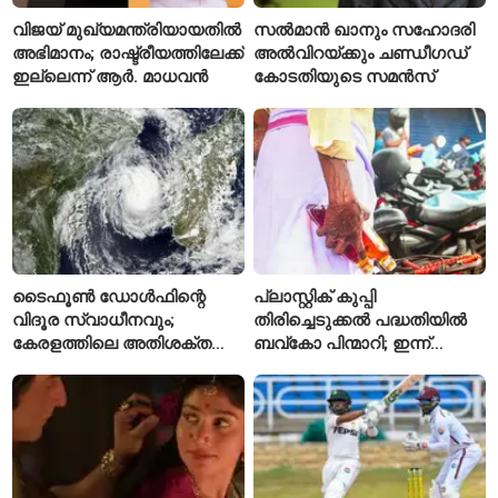
വിജയ് മുഖ്യമന്ത്രിയായതിൽ
സൽമാൻ ഖാനും സഹോദരി
അഭിമാനം; രാഷ്ട്രീയത്തിലേക്ക്
അൽവിറയ്ക്കും ചണ്ഡീഗഡ്
ഇല്ലെന്ന് ആർ. മാധവൻ
കോടതിയുടെ സമൻസ്
ടൈഫൂൺ ഡോൾഫിന്റെ
പ്ലാസ്റ്റിക് കുപ്പി
വിദൂര സ്വാധീനവും;
തിരിച്ചെടുക്കൽ പദ്ധതിയിൽ
കേരളത്തിലെ അതിശക്ത
ബവ്കോ പിന്മാറി; ഇന്ന്
മഴയ്ക്ക്
മുതൽ ഒഴിഞ്ഞ കുപ്പികൾ
കാരണമായേക്കുമെന്ന്
സ്വീകരിക്കില്ല
റിപ്പോർട്ട്