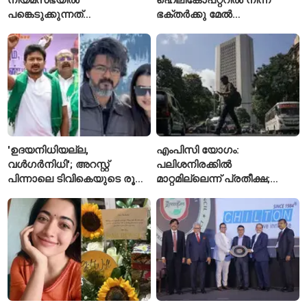
പങ്കെടുക്കുന്നത്
ഭക്തർക്കു മേൽ
തടയാനാണെന്ന് ആരോപിച്ച്
പുഷ്പവർഷം നടത്താൻ
കനിമൊഴി
ഉത്തർപ്രദേശ് സർക്കാർ
'ഉദയനിധിയല്ല,
എംപിസി യോഗം:
വൾഗർനിധി'; അറസ്റ്റ്
പലിശനിരക്കിൽ
പിന്നാലെ ടിവികെയുടെ രൂക്ഷ
മാറ്റമില്ലെന്ന് പ്രതീക്ഷ;
വിമർശനം
പണപ്പെരുപ്പ ആശങ്കയിൽ
ജാഗ്രതയോടെ ആർബിഐ