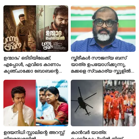
ആദ്യമായി രണ്ട് മരണം
ചുമത്തിയിരിക്കുന്നത്
സ്ഥിരീകരിച്ചു
എന്തെല്ലാം കുറ്റങ്ങൾ?
ഉന്മാദം' ഒടിടിയിലേക്ക്;
സ്ത്രീകൾ സൗജന്യ ബസ്
എപ്പോൾ, എവിടെ കാണാം
യാത്ര ഉപയോഗിക്കുന്നു,
കുഞ്ചാക്കോ ബോബന്റെ
മക്കളെ സ്വകാര്യ സ്കൂളിൽ
ത്രില്ലർ?
പഠിപ്പിക്കുന്നു
ഉദയനിധി സ്റ്റാലിന്റെ അറസ്റ്റ്:
കാൻവർ യാത്ര:
നിയമസഭയിൽ
ഹെലികോപ്റ്ററിൽ നിന്ന്