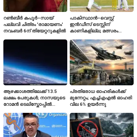
റൺബീർ കപൂർ–സായ്
പാകിസ്ഥാൻ–വെസ്റ്റ്
പല്ലവി ചിത്രം 'രാമായണം'
ഇൻഡീസ് ടെസ്റ്റിന്
നവംബർ 6ന് തിയേറ്ററുകളിൽ
കാണികളില്ല; മത്സരം
സോഷ്യൽ മീഡിയയിൽ
പരിഹാസവിഷയം
ആഴക്കാശത്തിലേക്ക് 13.5
പ്രതിരോധ ഓഹരികൾക്ക്
ലക്ഷം പേരുകൾ; നാസയുടെ
മുന്നേറ്റം; എച്ച്എഎൽ ഓഹരി
റോമൻ ടെലിസ്കോപ്പിൽ
വില 6% ഉയർന്നു
പേരുകൾ അയയ്ക്കാം