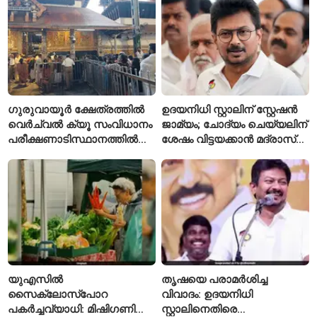
ഗുരുവായൂർ ക്ഷേത്രത്തിൽ
ഉദയനിധി സ്റ്റാലിന് സ്റ്റേഷൻ
വെർച്വൽ ക്യൂ സംവിധാനം
ജാമ്യം; ചോദ്യം ചെയ്യലിന്
പരീക്ഷണാടിസ്ഥാനത്തിൽ
ശേഷം വിട്ടയക്കാൻ മദ്രാസ്
ആരംഭിച്ചു
ഹൈക്കോടതി ഉത്തരവ്
യുഎസിൽ
തൃഷയെ പരാമർശിച്ച
സൈക്ലോസ്പോറ
വിവാദം: ഉദയനിധി
പകർച്ചവ്യാധി: മിഷിഗണിൽ
സ്റ്റാലിനെതിരെ