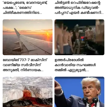
‘ഭയപ്പെടേണ്ട, വേദനയുണ്ട്,
ചിൽട്ടൺ റെഫ്രിജറേഷന്റെ
പക്ഷേ…’; ‘മൈസ’
അത്യാധുനിക ഡ്യുവൽ-
ചിത്രീകരണത്തിനിടെ
പർപ്പസ് എയർ കണ്ടീഷണറിന്
പരിക്കേറ്റതിനെക്കുറിച്ച്
സി.ഐ.ഐ ഗ്രീൻപ്രോ
ആദ്യമായി പ്രതികരിച്ച്
പുരസ്‌കാരം
രശ്മിക മന്ദാന
ബോയിങ് 737-7 മാക്‌സിന്
ഉത്തർപ്രദേശിൽ
വാണിജ്യ സർവീസിന്
കാൻവാരിയ സംഘങ്ങൾ
അനുമതി; നിർണായക
തമ്മിൽ ഏറ്റുമുട്ടൽ;
അംഗീകാരം നൽകി യു.എസ്.
പൊലീസുകാരന് പരിക്ക്
എഫ്എഎ