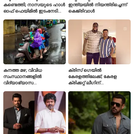
കണ്ടെത്തി; നാസയുടെ ഹാൾ
ഇന്ത്യയിൽ നിയന്ത്രിച്ചെന്ന്
ഓഫ് ഫെയിമിൽ ഇടംനേടി
കെജ്‌രിവാൾ
മലയാളി എതിക്കൽ ഹാക്കർ
കനത്ത മഴ; വിവിധ
ക്രിസ് ഗെയിൽ
സംസ്ഥാനങ്ങളിൽ
കേരളത്തിലേക്ക്; കേരള
വിദ്യാഭ്യാസ
ക്രിക്കറ്റ് ലീഗിന്
സ്ഥാപനങ്ങൾക്ക് അവധി
മുന്നോടിയായി യുവ
പ്രഖ്യാപിച്ചു
താരങ്ങൾക്ക് പരിശീലനം
നൽകും