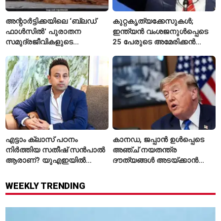
അന്റാർട്ടിക്കയിലെ ‘ബ്ലഡ്
കുറ്റകൃത്യക്കേസുകൾ;
ഫാൾസിൽ’ പുരാതന
ഇന്ത്യൻ വംശജനുൾപ്പെടെ
സമുദ്രജീവികളുടെ
25 പേരുടെ അമേരിക്കൻ
തെളിവുകൾ
പൗരത്വം റദ്ദാക്കാൻ നടപടി
എട്ടാം ക്ലാസ് പഠനം
കാനഡ, ജപ്പാൻ ഉൾപ്പെടെ
നിർത്തിയ സതീഷ് സൻപാൽ
അഞ്ച് നയതന്ത്ര
ആരാണ്? യുഎഇയിൽ
ദൗത്യങ്ങൾ അടയ്ക്കാൻ
സ്വത്തുക്കൾ മരവിപ്പിച്ചതിന്
അമേരിക്ക; കാരണം എന്ത്?
പിന്നാലെ ശ്രദ്ധയിൽ
WEEKLY TRENDING