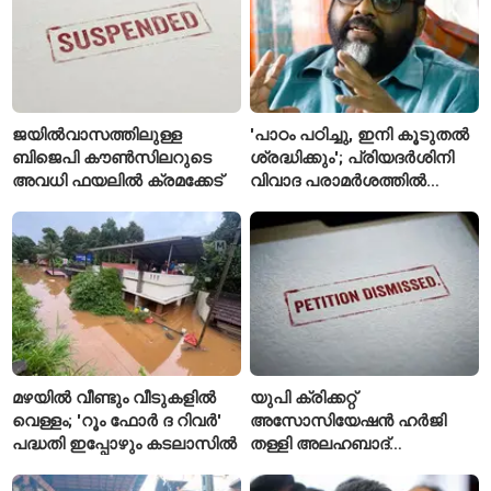
ജയിൽവാസത്തിലുള്ള
'പാഠം പഠിച്ചു, ഇനി കൂടുതൽ
ബിജെപി കൗൺസിലറുടെ
ശ്രദ്ധിക്കും'; പ്രിയദർശിനി
അവധി ഫയലിൽ ക്രമക്കേട്
വിവാദ പരാമർശത്തിൽ
വിശദീകരണവുമായി മന്ത്രി
സി.പി. ജോൺ
മഴയിൽ വീണ്ടും വീടുകളിൽ
യുപി ക്രിക്കറ്റ്
വെള്ളം; 'റൂം ഫോർ ദ റിവർ'
അസോസിയേഷൻ ഹർജി
പദ്ധതി ഇപ്പോഴും കടലാസിൽ
തള്ളി അലഹബാദ്
ഹൈക്കോടതി