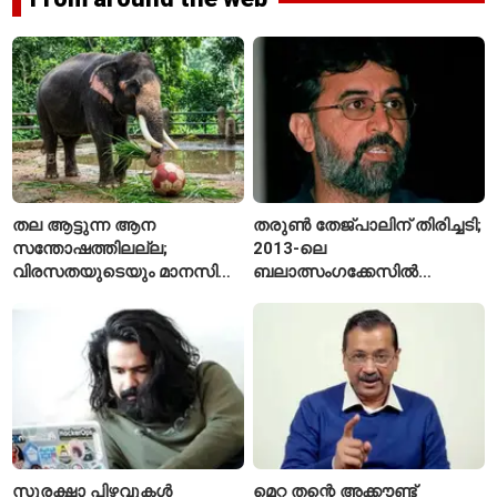
തല ആട്ടുന്ന ആന
തരുൺ തേജ്പാലിന് തിരിച്ചടി;
സന്തോഷത്തിലല്ല;
2013-ലെ
വിരസതയുടെയും മാനസിക
ബലാത്സംഗക്കേസിൽ
സമ്മർദ്ദത്തിന്റെയും
കുറ്റക്കാരനെന്ന് ബോംബെ
ലക്ഷണമെന്ന് വിദഗ്ധർ
ഹൈക്കോടതി
സുരക്ഷാ പിഴവുകൾ
മെറ്റ തന്റെ അക്കൗണ്ട്