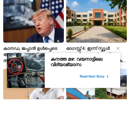
പിന്നാലെ ശ്രദ്ധയിൽ
കാനഡ, ജപ്പാൻ ഉൾപ്പെടെ
ഓഗസ്റ്റ് 4: ഇന്ന് സ്കൂൾ
അഞ്ച് നയതന്ത്ര
അവധിയുണ്ടോ? ഏത്
ദൗത്യങ്ങൾ അടയ്ക്കാൻ
നഗരങ്ങളിലാണ് ക്ലാസുകൾ
അമേരിക്ക; കാരണം എന്ത്?
നിർത്തിവെച്ചതെന്ന് അറിയാം
ഉദയനിധി സ്റ്റാലിൻ
2018ൽ ആയിരങ്ങളെ രക്ഷിച്ച
കസ്റ്റഡിയിൽ; മുൻകൂർ
മത്സ്യത്തൊഴിലാളികൾ