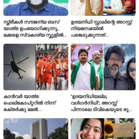
സ്ത്രീകൾ സൗജന്യ ബസ്
ഉദയനിധി സ്റ്റാലിന്റെ അറസ്റ്റ്:
യാത്ര ഉപയോഗിക്കുന്നു,
നിയമസഭയിൽ
മക്കളെ സ്വകാര്യ സ്കൂളിൽ
പങ്കെടുക്കുന്നത്
പഠിപ്പിക്കുന്നു
തടയാനാണെന്ന് ആരോപിച്ച്
കനിമൊഴി
കാൻവർ യാത്ര:
'ഉദയനിധിയല്ല,
ഹെലികോപ്റ്ററിൽ നിന്ന്
വൾഗർനിധി'; അറസ്റ്റ്
ഭക്തർക്കു മേൽ
പിന്നാലെ ടിവികെയുടെ രൂക്ഷ
പുഷ്പവർഷം നടത്താൻ
വിമർശനം
ഉത്തർപ്രദേശ് സർക്കാർ