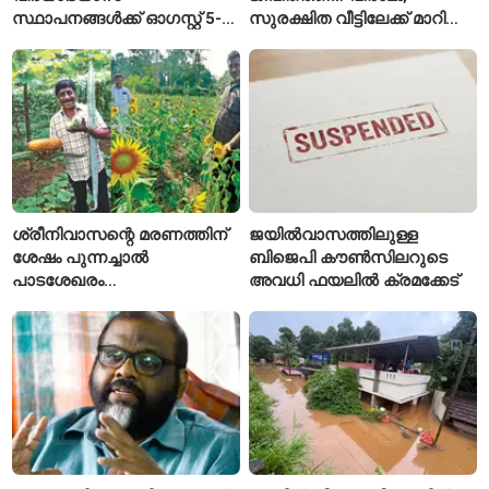
സ്ഥാപനങ്ങൾക്ക് ഓഗസ്റ്റ് 5-ന്
സുരക്ഷിത വീട്ടിലേക്ക് മാറി
അവധി
പയ്യന്നൂരിലെ കുടുംബം
ശ്രീനിവാസന്റെ മരണത്തിന്
ജയിൽവാസത്തിലുള്ള
ശേഷം പുന്നച്ചാൽ
ബിജെപി കൗൺസിലറുടെ
പാടശേഖരം
അവധി ഫയലിൽ ക്രമക്കേട്
അവഗണിക്കപ്പെട്ടെന്ന്
കർഷകർ