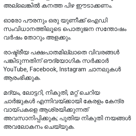
അല്ലെങ്കിൽ കനത്ത പിഴ ഈടാക്കണം.
ഓരോ പൗരനും ഒരു യുണീക്ക് ഐഡി
സംവിധാനത്തിലൂടെ പൊതുജന സന്തോഷം
വർഷം തോറും അളക്കും.
രാഷ്ട്രീയ പക്ഷപാതമില്ലാതെ വിവരങ്ങൾ
പങ്കിടുന്നതിന് ഔദ്യോഗിക സർക്കാർ
YouTube, Facebook, Instagram ചാനലുകൾ
ആരംഭിക്കുക.
മദ്യം, ലോട്ടറി, നികുതി, മറ്റ് ചെറിയ
ചാർജുകൾ എന്നിവയ്ക്കായി കേരളം കേന്ദ്ര
വായ്പകളെ ആശ്രയിക്കുന്നത്
അവസാനിപ്പിക്കുക; പുതിയ നികുതി നയങ്ങൾ
അവലോകനം ചെയ്യുക.