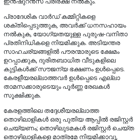
ഇൻഷുറൻസ് പരിരക്ഷ നൽകും.
പ്രാദേശിക വാർഡ് കമ്മിറ്റികളെ
ശക്തിപ്പെടുത്തുക, അവർക്ക് ധനസഹായം
നൽകുക, യോഗ്യതയുള്ള പുരുഷ-വനിതാ
പ്രതിനിധികളെ നിയമിക്കുക. അടിയന്തര
സാഹചര്യങ്ങളിൽ പൗരന്മാരുടെ ക്ഷേമം
ഉറപ്പാക്കുക, ദുരിതബാധിത വീടുകളിലെ
കുട്ടികൾക്ക് സൗജന്യ ഭക്ഷണം ഉൾപ്പെടെ.
കേരളീയരല്ലാത്തവർ ഉൾപ്പെടെ എല്ലാ
താമസക്കാരുടെയും പൂർണ്ണ രേഖകൾ
സൂക്ഷിക്കുക.
കേരളത്തിലെ തദ്ദേശീയരല്ലാത്ത
തൊഴിലാളികൾ ഒരു പുതിയ ആപ്പിൽ രജിസ്റ്റർ
ചെയ്യണം; തൊഴിലുടമകൾ രജിസ്റ്റർ ചെയ്ത
തൊഴിലാളികളെ മാത്രമേ നിയമിക്കാവൂ,