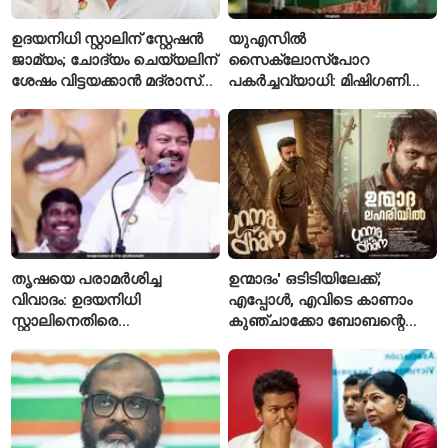
ഉദയനിധി സ്റ്റാലിന് സ്റ്റേഷൻ
യുഎസിൽ
ജാമ്യം; ചോദ്യം ചെയ്യലിന്
സൈക്ലോസ്പോറ
ശേഷം വിട്ടയക്കാൻ മദ്രാസ്
പകർച്ചവ്യാധി: മിഷിഗണിൽ
ഹൈക്കോടതി ഉത്തരവ്
ആദ്യമായി രണ്ട് മരണം
സ്ഥിരീകരിച്ചു
തൃഷയെ പരാമർശിച്ച
ഉന്മാദം' ഒടിടിയിലേക്ക്;
വിവാദം: ഉദയനിധി
എപ്പോൾ, എവിടെ കാണാം
സ്റ്റാലിനെതിരെ
കുഞ്ചാക്കോ ബോബന്റെ
ചുമത്തിയിരിക്കുന്നത്
ത്രില്ലർ?
എന്തെല്ലാം കുറ്റങ്ങൾ?