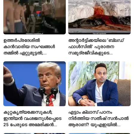
ഉത്തർപ്രദേശിൽ
അന്റാർട്ടിക്കയിലെ ‘ബ്ലഡ്
കാൻവാരിയ സംഘങ്ങൾ
ഫാൾസിൽ’ പുരാതന
തമ്മിൽ ഏറ്റുമുട്ടൽ;
സമുദ്രജീവികളുടെ
പൊലീസുകാരന് പരിക്ക്
തെളിവുകൾ
കുറ്റകൃത്യക്കേസുകൾ;
എട്ടാം ക്ലാസ് പഠനം
ഇന്ത്യൻ വംശജനുൾപ്പെടെ
നിർത്തിയ സതീഷ് സൻപാൽ
25 പേരുടെ അമേരിക്കൻ
ആരാണ്? യുഎഇയിൽ
പൗരത്വം റദ്ദാക്കാൻ നടപടി
സ്വത്തുക്കൾ മരവിപ്പിച്ചതിന്