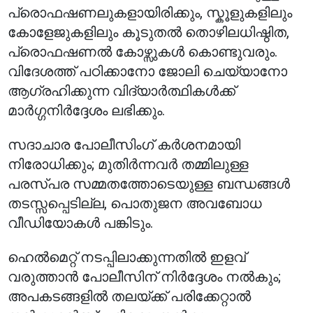
പ്രൊഫഷണലുകളായിരിക്കും, സ്കൂളുകളിലും
കോളേജുകളിലും കൂടുതൽ തൊഴിലധിഷ്ഠിത,
പ്രൊഫഷണൽ കോഴ്സുകൾ കൊണ്ടുവരും.
വിദേശത്ത് പഠിക്കാനോ ജോലി ചെയ്യാനോ
ആഗ്രഹിക്കുന്ന വിദ്യാർത്ഥികൾക്ക്
മാർഗ്ഗനിർദ്ദേശം ലഭിക്കും.
സദാചാര പോലീസിംഗ് കർശനമായി
നിരോധിക്കും; മുതിർന്നവർ തമ്മിലുള്ള
പരസ്പര സമ്മതത്തോടെയുള്ള ബന്ധങ്ങൾ
തടസ്സപ്പെടില്ല, പൊതുജന അവബോധ
വീഡിയോകൾ പങ്കിടും.
ഹെൽമെറ്റ് നടപ്പിലാക്കുന്നതിൽ ഇളവ്
വരുത്താൻ പോലീസിന് നിർദ്ദേശം നൽകും;
അപകടങ്ങളിൽ തലയ്ക്ക് പരിക്കേറ്റാൽ