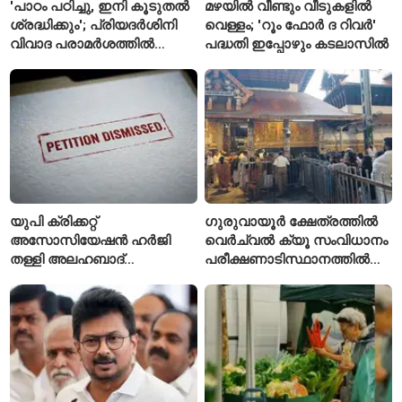
'പാഠം പഠിച്ചു, ഇനി കൂടുതൽ
മഴയിൽ വീണ്ടും വീടുകളിൽ
ശ്രദ്ധിക്കും'; പ്രിയദർശിനി
വെള്ളം; 'റൂം ഫോർ ദ റിവർ'
വിവാദ പരാമർശത്തിൽ
പദ്ധതി ഇപ്പോഴും കടലാസിൽ
വിശദീകരണവുമായി മന്ത്രി
സി.പി. ജോൺ
യുപി ക്രിക്കറ്റ്
ഗുരുവായൂർ ക്ഷേത്രത്തിൽ
അസോസിയേഷൻ ഹർജി
വെർച്വൽ ക്യൂ സംവിധാനം
തള്ളി അലഹബാദ്
പരീക്ഷണാടിസ്ഥാനത്തിൽ
ഹൈക്കോടതി
ആരംഭിച്ചു