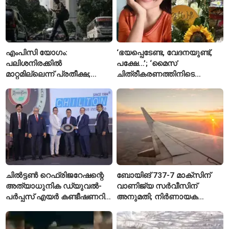
എംപിസി യോഗം:
‘ഭയപ്പെടേണ്ട, വേദനയുണ്ട്,
പലിശനിരക്കിൽ
പക്ഷേ…’; ‘മൈസ’
മാറ്റമില്ലെന്ന് പ്രതീക്ഷ;
ചിത്രീകരണത്തിനിടെ
പണപ്പെരുപ്പ ആശങ്കയിൽ
പരിക്കേറ്റതിനെക്കുറിച്ച്
ജാഗ്രതയോടെ ആർബിഐ
ആദ്യമായി പ്രതികരിച്ച്
രശ്മിക മന്ദാന
ചിൽട്ടൺ റെഫ്രിജറേഷന്റെ
ബോയിങ് 737-7 മാക്‌സിന്
അത്യാധുനിക ഡ്യുവൽ-
വാണിജ്യ സർവീസിന്
പർപ്പസ് എയർ കണ്ടീഷണറിന്
അനുമതി; നിർണായക
സി.ഐ.ഐ ഗ്രീൻപ്രോ
അംഗീകാരം നൽകി യു.എസ്.
പുരസ്‌കാരം
എഫ്എഎ