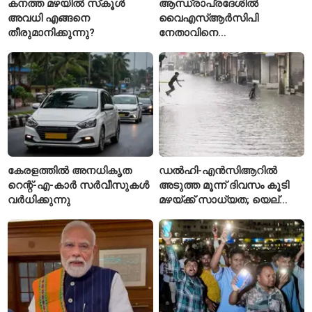
കനത്ത മഴയിൽ സ്‌കൂൾ
ആന്ധ്രാപ്രദേശിൽ
അവധി എങ്ങനെ
വൈഎസ്ആർസിപി
തീരുമാനിക്കുന്നു?
നേതാവിനെ
വെട്ടിക്കൊലപ്പെടുത്തി;
അന്വേഷണം ആരംഭിച്ച്
പൊലീസ്
കേരളത്തിൽ അനധികൃത
ഡൽഹി-എൻസിആറിൽ
റെന്റ്-എ-കാർ സർവീസുകൾ
അടുത്ത മൂന്ന് ദിവസം കൂടി
വർധിക്കുന്നു
മഴയ്ക്ക് സാധ്യത; യെല്ലോ
അലർട്ട് പ്രഖ്യാപിച്ച്
ഐഎംഡി