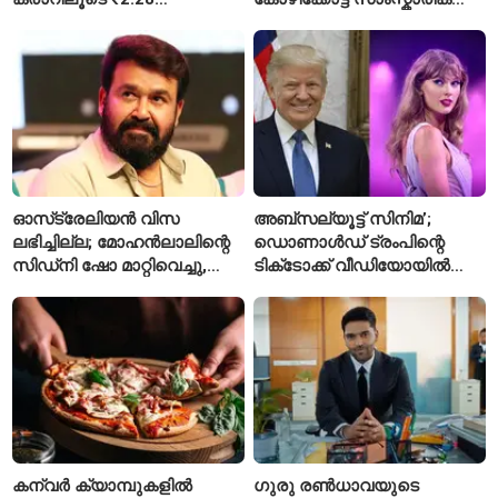
കോടിയുടെ നഷ്ടമെന്ന്
പാർക്ക്; പ്രാരംഭ
എഫ്ഐആർ
പ്രവർത്തനങ്ങൾക്ക് ₹50
കോടി
ഓസ്‌ട്രേലിയൻ വിസ
അബ്സല്യൂട്ട് സിനിമ’;
ലഭിച്ചില്ല; മോഹൻലാലിന്റെ
ഡൊണാൾഡ് ട്രംപിന്റെ
സിഡ്‌നി ഷോ മാറ്റിവെച്ചു,
ടിക്‌ടോക്ക് വീഡിയോയിൽ
വീഡിയോയിലൂടെ ക്ഷമ
നിന്ന് ടെയ്‌ലർ സ്വിഫ്റ്റിന്റെ
ചോദിച്ച് താരം
‘August’ നീക്കം ചെയ്തു
കന്വർ ക്യാമ്പുകളിൽ
ഗുരു രൺധാവയുടെ