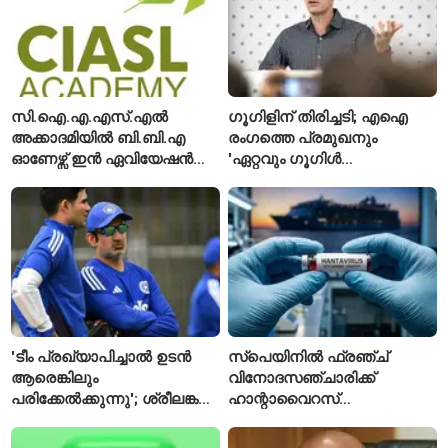
ഹൈക്കോടതിയുടെ വിലക്ക്
സി.ഐ.എ.എസ്.എൽ
ഗൂഗിളിന് തിരിച്ചടി; എഐ
അക്കാദമിയിൽ ബി.ബി.എ
രംഗത്തെ പ്രമുഖനും
ഓണേഴ്സ് ഇൻ ഏവിയേഷൻ
'ഏറ്റവും ഗൂഗിൾ
മാനേജ്മെന്റ്: പ്രവേശനം
വ്യക്തി'യെന്നും
ഈമാസം 12 വരെ
വിശേഷിപ്പിക്കപ്പെട്ട
ഗവേഷകൻ രാജിവെച്ചു
'ടീം പ്രഖ്യാപിച്ചാൽ ഉടൻ
സ്പെയിനിൽ ഫ്രഞ്ച്
ആരെങ്കിലും
വിനോദസഞ്ചാരിക്ക്
പരിക്കേൽക്കുന്നു'; ശ്രീലങ്കൻ
ഹാന്റാവൈറസ്
ടെസ്റ്റിന് മുൻപ് ഇന്ത്യൻ
സ്ഥിരീകരിച്ചു; രോഗിയെ
ടീമിനെ കുറിച്ച് മുൻതാരം
ഐസൊലേഷനിൽ