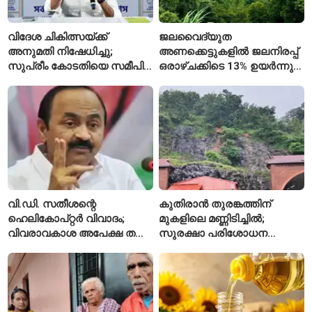
വിദേശ ചികിത്സയ്ക്ക്
ജലവൈദ്യുത
അനുമതി നിഷേധിച്ചു;
അണക്കെട്ടുകളിൽ ജലനിരപ്പ്
സുപ്രീം കോടതിയെ സമീപിച്ച്
ഒരാഴ്ചക്കിടെ 13% ഉയർന്നു;
അഭിഷേക് ബാനർജി
കഴിഞ്ഞ വർഷത്തേക്കാൾ
ഇപ്പോഴും കുറവ്
വി.ഡി. സതീശന്റെ
കുതിരാൻ തുരങ്കത്തിന്
ഹെലികോപ്റ്റർ വിവാദം;
മുകളിലെ മണ്ണിടിച്ചിൽ;
വിവരാവകാശ അപേക്ഷ തള്ളി
സുരക്ഷാ പരിശോധന
കേരള സർക്കാർ
ആരംഭിച്ച് എൻഎച്ച്എഐ