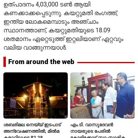
ഉത്പാദനം 4,03,000 ടൺ ആയി
കണക്കാക്കപ്പെടുന്നു. കയറ്റുമതി രംഗത്ത്,
ഇന്ത്യ ലോകമെമ്പാടും അഞ്ചാം
സ്ഥാനത്താണ്, കയറ്റുമതിയുടെ 18.09
ശതമാനം ഏറ്റെടുത്ത് ഇറ്റലിയാണ് ഏറ്റവും
വലിയ വാങ്ങുന്നയാൾ.
From around the web
ശബരിമല നെയ്യ് ഇടപാട്
എം.ടി. വാസുദേവൻ
അന്വേഷണത്തിൽ; മിൽമ
നായരുടെ പേരിൽ
കരാറിലൂടെ ₹2.28
കോഴിക്കോട്ട് സാംസ്കാരിക