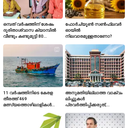
ഒമ്പത് വർഷത്തിന് ശേഷം
ഫോർച്യൂൺ സൺഫ്ലവർ
ദുരിതാശ്വാസ ക്യാമ്പിൽ
ഓയിൽ
വീണ്ടും കണ്ടുമുട്ടി 80
നിലവാരമുള്ളതാണോ?
വയസ്സുകാരായ ദമ്പതികൾ
11 വർഷത്തിനിടെ കേരള
അനുമതിയില്ലാത്ത വാക്വം
തീരത്ത് 469
ലിഫ്റ്റുകൾ
മത്സ്യത്തൊഴിലാളികൾ
പ്രവർത്തിപ്പിക്കരുത്;
മരിച്ചു; 160 പേരെ
സുരക്ഷാ
കാണാതായി, 47,773 പേരെ
അനുമതിയില്ലാത്ത
രക്ഷപ്പെടുത്തി
ലിഫ്റ്റുകൾക്ക്