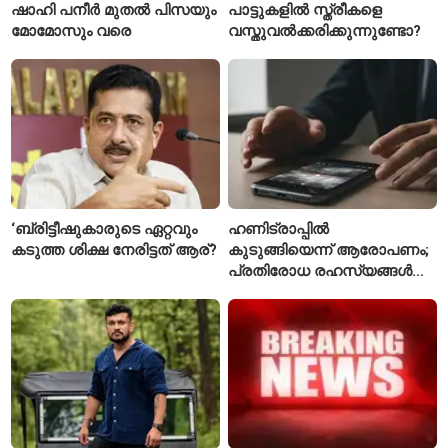
ഷാഹി പനീർ മുതൽ പിസയും
പാട്ടുകളിൽ സ്ത്രീകളെ
മോമോസും വരെ
വസ്തുവൽക്കരിക്കുന്നുണ്ടോ?
‘ബ്രിട്ടീഷുകാരുടെ ഏറ്റവും
ഹണിട്രാപ്പിൽ
കടുത്ത ശിക്ഷ നേരിട്ടത് ആര്?
കുടുങ്ങിയെന്ന് ആരോപണം;
പ്രതിരോധ രഹസ്യങ്ങൾ
ചോർത്തിയ വ്യോമസേന
വിങ് കമാൻഡർ അറസ്റ്റിൽ