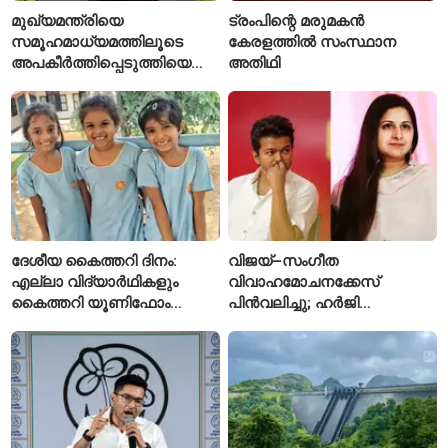
മുഖ്യമന്ത്രിയെ
ട്രംപിന്റെ മരുമകൻ
സമൂഹമാധ്യമത്തിലൂടെ
കേരളത്തിൽ സംസ്ഥാന
അപകീർത്തിപ്പെടുത്തിയെന്ന്
അതിഥി
ആരോപണം; അർജുൻ
ആയങ്കിക്കെതിരെ പുതിയ
കേസ്
ദേശീയ കൈത്തറി ദിനം:
വിജയ്–സംഗീത
എല്ലാ വിദ്യാർഥികളും
വിവാഹമോചനക്കേസ്
കൈത്തറി യൂണിഫോം
പിൻവലിച്ചു; ഹർജി
ധരിക്കുന്ന കേരളത്തിലെ ഈ
പിൻവലിച്ചതോടെ കേസ്
സ്കൂൾ വേറിട്ട മാതൃക
അവസാനിപ്പിച്ച് കോടതി