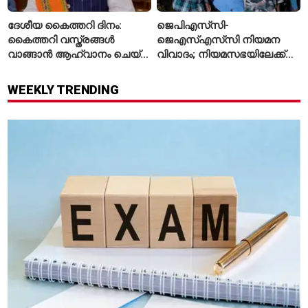
ദേശീയ കൈത്തറി ദിനം:
ജെപിഎസ്‌സി-
കൈത്തറി വസ്ത്രങ്ങൾ
ജെഎസ്എസ്‌സി നിയമന
വാങ്ങാൻ ആഹ്വാനം ചെയ്ത്
വിവാദം; നിയമസഭയിലേക്ക്
പ്രധാനമന്ത്രി
വിദ്യാർഥികളുടെ മാർച്ച് ഇന്ന്
WEEKLY TRENDING