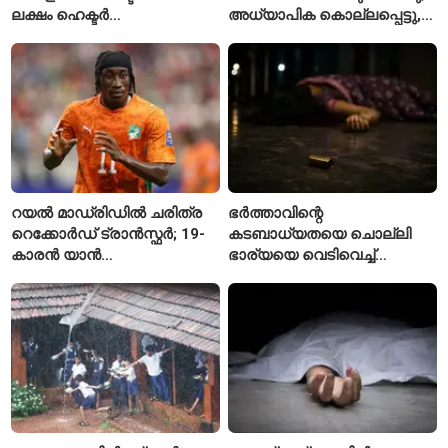
ലക്ഷം ഹെക്ടർ
അധ്യാപിക കൊല്ലപ്പെട്ടു,
നെൽപ്പാടങ്ങൾ
നിരവധി പേർക്ക് പരിക്ക്
റയൽ മാഡ്രിഡിൽ ചരിത്ര
ഭർത്താവിന്റെ
റെക്കോർഡ് ട്രാൻസ്ഫർ; 19-
കടബാധ്യതയെ ചൊല്ലി
കാരൻ യാൻ
ഭാര്യയെ വെടിവെച്ച്
ഡിയോമാൻഡെയെ
കൊലപ്പെടുത്തി? പൂനെയിൽ
സ്വന്തമാക്കി സ്പാനിഷ്
നടുക്കം സൃഷ്ടിച്ച
വമ്പന്മാർ
കൊലപാതകം