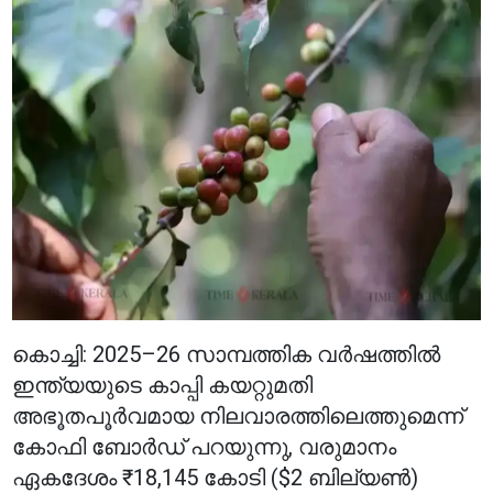
കൊച്ചി: 2025–26 സാമ്പത്തിക വർഷത്തിൽ
ഇന്ത്യയുടെ കാപ്പി കയറ്റുമതി
അഭൂതപൂർവമായ നിലവാരത്തിലെത്തുമെന്ന്
കോഫി ബോർഡ് പറയുന്നു, വരുമാനം
ഏകദേശം ₹18,145 കോടി ($2 ബില്യൺ)