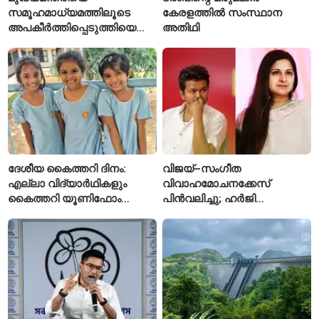
സമൂഹമാധ്യമത്തിലൂടെ
കേരളത്തിൽ സംസ്ഥാന
അപകീർത്തിപ്പെടുത്തിയെന്ന്
അതിഥി
ആരോപണം; അർജുൻ
ആയങ്കിക്കെതിരെ പുതിയ
കേസ്
ദേശീയ കൈത്തറി ദിനം:
വിജയ്–സംഗീത
എല്ലാ വിദ്യാർഥികളും
വിവാഹമോചനക്കേസ്
കൈത്തറി യൂണിഫോം
പിൻവലിച്ചു; ഹർജി
ധരിക്കുന്ന കേരളത്തിലെ ഈ
പിൻവലിച്ചതോടെ കേസ്
സ്കൂൾ വേറിട്ട മാതൃക
അവസാനിപ്പിച്ച് കോടതി