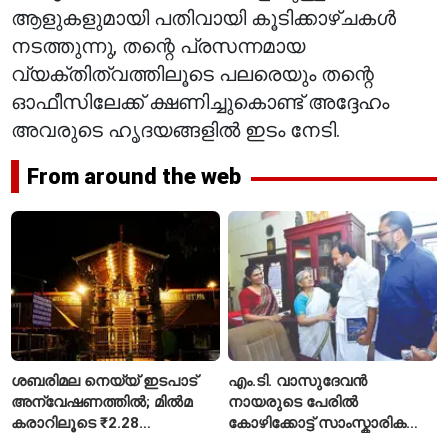
ആളുകളുമായി പതിവായി കൂടിക്കാഴ്ചകൾ
നടത്തുന്നു, തന്റെ പ്രസന്നമായ
വ്യക്തിത്വത്തിലൂടെ പലരെയും തന്റെ
ഓഫീസിലേക്ക് ക്ഷണിച്ചുകൊണ്ട് അദ്ദേഹം
അവരുടെ ഹൃദയങ്ങളിൽ ഇടം നേടി.
From around the web
ശബരിമല നെയ്യ് ഇടപാട്
എം.ടി. വാസുദേവൻ
അന്വേഷണത്തിൽ; മിൽമ
നായരുടെ പേരിൽ
കരാറിലൂടെ ₹2.28
കോഴിക്കോട്ട് സാംസ്കാരിക
കോടിയുടെ നഷ്ടമെന്ന്
പാർക്ക്; പ്രാരംഭ