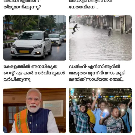
അവധി എങ്ങനെ
വൈഎസ്ആർസിപി
തീരുമാനിക്കുന്നു?
നേതാവിനെ
വെട്ടിക്കൊലപ്പെടുത്തി;
അന്വേഷണം ആരംഭിച്ച്
പൊലീസ്
കേരളത്തിൽ അനധികൃത
ഡൽഹി-എൻസിആറിൽ
റെന്റ്-എ-കാർ സർവീസുകൾ
അടുത്ത മൂന്ന് ദിവസം കൂടി
വർധിക്കുന്നു
മഴയ്ക്ക് സാധ്യത; യെല്ലോ
അലർട്ട് പ്രഖ്യാപിച്ച്
ഐഎംഡി