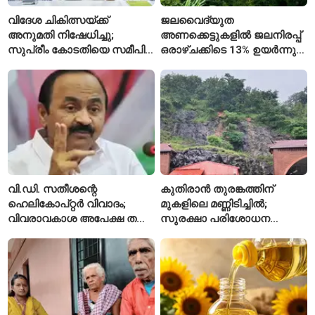
വിദേശ ചികിത്സയ്ക്ക്
ജലവൈദ്യുത
അനുമതി നിഷേധിച്ചു;
അണക്കെട്ടുകളിൽ ജലനിരപ്പ്
സുപ്രീം കോടതിയെ സമീപിച്ച്
ഒരാഴ്ചക്കിടെ 13% ഉയർന്നു;
അഭിഷേക് ബാനർജി
കഴിഞ്ഞ വർഷത്തേക്കാൾ
ഇപ്പോഴും കുറവ്
വി.ഡി. സതീശന്റെ
കുതിരാൻ തുരങ്കത്തിന്
ഹെലികോപ്റ്റർ വിവാദം;
മുകളിലെ മണ്ണിടിച്ചിൽ;
വിവരാവകാശ അപേക്ഷ തള്ളി
സുരക്ഷാ പരിശോധന
കേരള സർക്കാർ
ആരംഭിച്ച് എൻഎച്ച്എഐ