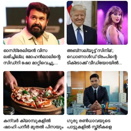
എഫ്ഐആർ
പ്രവർത്തനങ്ങൾക്ക് ₹50
കോടി
ഓസ്‌ട്രേലിയൻ വിസ
അബ്സല്യൂട്ട് സിനിമ’;
ലഭിച്ചില്ല; മോഹൻലാലിന്റെ
ഡൊണാൾഡ് ട്രംപിന്റെ
സിഡ്‌നി ഷോ മാറ്റിവെച്ചു,
ടിക്‌ടോക്ക് വീഡിയോയിൽ
വീഡിയോയിലൂടെ ക്ഷമ
നിന്ന് ടെയ്‌ലർ സ്വിഫ്റ്റിന്റെ
ചോദിച്ച് താരം
‘August’ നീക്കം ചെയ്തു
കന്വർ ക്യാമ്പുകളിൽ
ഗുരു രൺധാവയുടെ
ഷാഹി പനീർ മുതൽ പിസയും
പാട്ടുകളിൽ സ്ത്രീകളെ