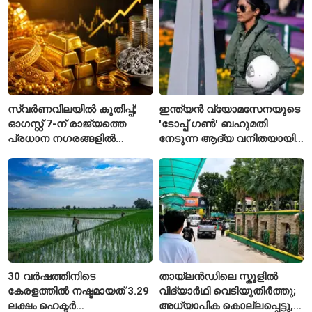
യാത്രക്കാരെ
ചട്ടങ്ങൾ ഇങ്ങനെ
നിരീക്ഷണത്തിൽ
സ്വർണവിലയിൽ കുതിപ്പ്;
ഇന്ത്യൻ വ്യോമസേനയുടെ
ഓഗസ്റ്റ് 7-ന് രാജ്യത്തെ
'ടോപ്പ് ഗൺ' ബഹുമതി
പ്രധാന നഗരങ്ങളിൽ
നേടുന്ന ആദ്യ വനിതയായി
നിരക്കുകൾ ഉയർന്നു
ഭാവന കാന്ത്
30 വർഷത്തിനിടെ
തായ്‌ലൻഡിലെ സ്കൂളിൽ
കേരളത്തിൽ നഷ്ടമായത് 3.29
വിദ്യാർഥി വെടിയുതിർത്തു;
ലക്ഷം ഹെക്ടർ
അധ്യാപിക കൊല്ലപ്പെട്ടു,