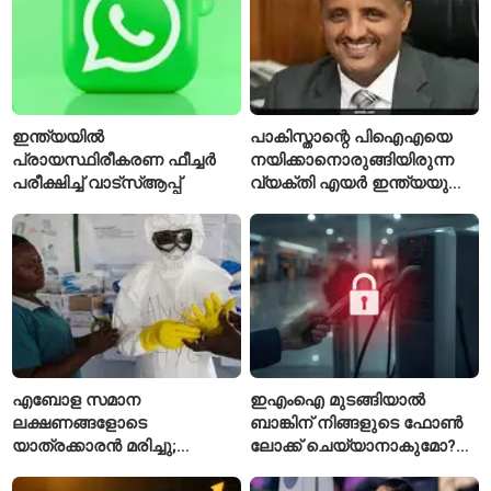
ഇന്ത്യയിൽ
പാകിസ്താന്റെ പിഐഎയെ
പ്രായസ്ഥിരീകരണ ഫീച്ചർ
നയിക്കാനൊരുങ്ങിയിരുന്ന
പരീക്ഷിച്ച് വാട്‌സ്ആപ്പ്
വ്യക്തി എയർ ഇന്ത്യയുടെ
പുതിയ സിഇഒ
എബോള സമാന
ഇഎംഐ മുടങ്ങിയാൽ
ലക്ഷണങ്ങളോടെ
ബാങ്കിന് നിങ്ങളുടെ ഫോൺ
യാത്രക്കാരൻ മരിച്ചു;
ലോക്ക് ചെയ്യാനാകുമോ?
കോംഗോയിൽ 200-ഓളം
ആർബിഐയുടെ പുതിയ