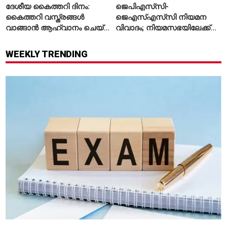
ദേശീയ കൈത്തറി ദിനം:
ജെപിഎസ്‌സി-
കൈത്തറി വസ്ത്രങ്ങൾ
ജെഎസ്എസ്‌സി നിയമന
വാങ്ങാൻ ആഹ്വാനം ചെയ്ത്
വിവാദം; നിയമസഭയിലേക്ക്
പ്രധാനമന്ത്രി
വിദ്യാർഥികളുടെ മാർച്ച് ഇന്ന്
WEEKLY TRENDING