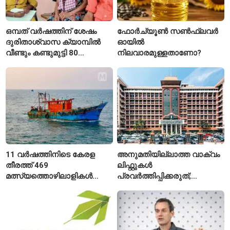
ഒമ്പത് വർഷത്തിന് ശേഷം
ഫോർച്യൂൺ സൺഫ്ലവർ
ദുരിതാശ്വാസ ക്യാമ്പിൽ
ഓയിൽ
വീണ്ടും കണ്ടുമുട്ടി 80
നിലവാരമുള്ളതാണോ?
വയസ്സുകാരായ ദമ്പതികൾ
11 വർഷത്തിനിടെ കേരള
അനുമതിയില്ലാത്ത വാക്വം
തീരത്ത് 469
ലിഫ്റ്റുകൾ
മത്സ്യത്തൊഴിലാളികൾ
പ്രവർത്തിപ്പിക്കരുത്;
മരിച്ചു; 160 പേരെ
സുരക്ഷാ
കാണാതായി, 47,773 പേരെ
അനുമതിയില്ലാത്ത
രക്ഷപ്പെടുത്തി
ലിഫ്റ്റുകൾക്ക്
ഹൈക്കോടതിയുടെ വിലക്ക്