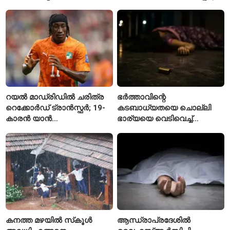
നെൽപ്പാടങ്ങൾ
നിരവധി പേർക്ക് പരിക്ക്
റയൽ മാഡ്രിഡിൽ ചരിത്ര
ഭർത്താവിന്റെ
റെക്കോർഡ് ട്രാൻസ്ഫർ; 19-
കടബാധ്യതയെ ചൊല്ലി
കാരൻ യാൻ
ഭാര്യയെ വെടിവെച്ച്
ഡിയോമാൻഡെയെ
കൊലപ്പെടുത്തി? പൂനെയിൽ
സ്വന്തമാക്കി സ്പാനിഷ്
നടുക്കം സൃഷ്ടിച്ച
വമ്പന്മാർ
കൊലപാതകം
കനത്ത മഴയിൽ സ്‌കൂൾ
ആന്ധ്രാപ്രദേശിൽ