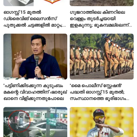
ഓഗസ്റ്റ് 15 മുതൽ
ഗുജറാത്തിലെ കിണറിലെ
ഡ്രൈവിങ് ലൈസൻസ്
വെള്ളം തുടർച്ചയായി
പുതുക്കൽ ചട്ടങ്ങളിൽ മാറ്റം;
ഇളകുന്നു; ഭൂകമ്പമല്ലെന്ന്
വാഹനമോടിക്കുന്നവർ
വിദഗ്ധർ
അറിയേണ്ട രണ്ട് പ്രധാന
കാര്യങ്ങൾ
'പട്ടിണിക്കിടക്കുന്ന കുടുംബം
'മൈ പൊലീസ് സ്റ്റേഷൻ'
മകന്റെ വിവാഹത്തിന് ഷാരൂഖ്
പദ്ധതി ഓഗസ്റ്റ് 15 മുതൽ;
ഖാനെ വിളിക്കുന്നതുപോലെ
സംസ്ഥാനത്തെ ഭൂരിഭാഗം
സ്റ്റേഷനുകളുടെയും ചുമതല
എസ്‌ഐമാർക്ക്