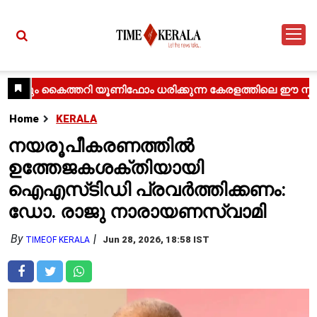
Home
KERALA
നയരൂപീകരണത്തിൽ
ഉത്തേജകശക്തിയായി
ഐഎസ്‌ടിഡി പ്രവർത്തിക്കണം:
ഡോ. രാജു നാരായണസ്വാമി
By
Jun 28, 2026, 18:58 IST
TIMEOF KERALA