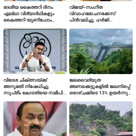
ദേശീയ കൈത്തറി ദിനം:
വിജയ്–സംഗീത
എല്ലാ വിദ്യാർഥികളും
വിവാഹമോചനക്കേസ്
കൈത്തറി യൂണിഫോം
പിൻവലിച്ചു; ഹർജി
ധരിക്കുന്ന കേരളത്തിലെ ഈ
പിൻവലിച്ചതോടെ കേസ്
സ്കൂൾ വേറിട്ട മാതൃക
അവസാനിപ്പിച്ച് കോടതി
വിദേശ ചികിത്സയ്ക്ക്
ജലവൈദ്യുത
അനുമതി നിഷേധിച്ചു;
അണക്കെട്ടുകളിൽ ജലനിരപ്പ്
സുപ്രീം കോടതിയെ സമീപിച്ച്
ഒരാഴ്ചക്കിടെ 13% ഉയർന്നു;
അഭിഷേക് ബാനർജി
കഴിഞ്ഞ വർഷത്തേക്കാൾ
ഇപ്പോഴും കുറവ്