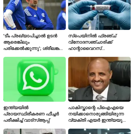
'ടീം പ്രഖ്യാപിച്ചാൽ ഉടൻ
സ്പെയിനിൽ ഫ്രഞ്ച്
ആരെങ്കിലും
വിനോദസഞ്ചാരിക്ക്
പരിക്കേൽക്കുന്നു'; ശ്രീലങ്കൻ
ഹാന്റാവൈറസ്
ടെസ്റ്റിന് മുൻപ് ഇന്ത്യൻ
സ്ഥിരീകരിച്ചു; രോഗിയെ
ടീമിനെ കുറിച്ച് മുൻതാരം
ഐസൊലേഷനിൽ
പ്രവേശിപ്പിച്ചു
ഇന്ത്യയിൽ
പാകിസ്താന്റെ പിഐഎയെ
പ്രായസ്ഥിരീകരണ ഫീച്ചർ
നയിക്കാനൊരുങ്ങിയിരുന്ന
പരീക്ഷിച്ച് വാട്‌സ്ആപ്പ്
വ്യക്തി എയർ ഇന്ത്യയുടെ
പുതിയ സിഇഒ