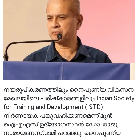
നയരൂപീകരണത്തിലും നൈപുണ്യ വികസന
മേഖലയിലെ പരിഷ്‌കാരങ്ങളിലും Indian Society
for Training and Development (ISTD)
നിർണായക പങ്കുവഹിക്കണമെന്ന് മുൻ
ഐഎഎസ് ഉദ്യോഗസ്ഥൻ ഡോ. രാജു
നാരായണസ്വാമി പറഞ്ഞു. നൈപുണ്യ