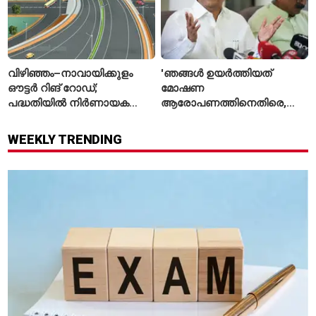
വിഴിഞ്ഞം–നാവായിക്കുളം
'ഞങ്ങൾ ഉയർത്തിയത്
ഔട്ടർ റിങ് റോഡ്;
മോഷണ
പദ്ധതിയിൽ നിർണായക
ആരോപണത്തിനെതിരെ,
മാറ്റങ്ങൾ, കേന്ദ്രം
ശ്രീരാമനെതിരെ അല്ല';
വിശദീകരണം
റിജിജുവിന് മറുപടിയുമായി
WEEKLY TRENDING
സഞ്ജയ് റാവത്ത്