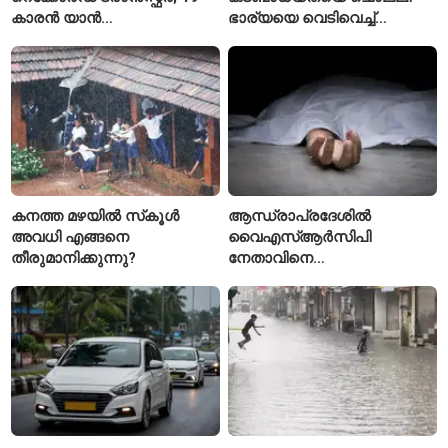
കാരൻ യാൻ
ഭാര്യയെ വെടിവെച്ച്
ഡിയോമാൻഡെയെ
കൊലപ്പെടുത്തി? പൂനെയിൽ
സ്വന്തമാക്കി സ്പാനിഷ്
നടുക്കം സൃഷ്ടിച്ച
വമ്പന്മാർ
കൊലപാതകം
കനത്ത മഴയിൽ സ്‌കൂൾ
ആന്ധ്രാപ്രദേശിൽ
അവധി എങ്ങനെ
വൈഎസ്ആർസിപി
തീരുമാനിക്കുന്നു?
നേതാവിനെ
വെട്ടിക്കൊലപ്പെടുത്തി;
അന്വേഷണം ആരംഭിച്ച്
പൊലീസ്