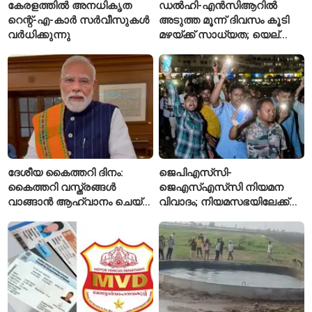
കേരളത്തിൽ അനധികൃത
ഡൽഹി-എൻസിആറിൽ
റെന്റ്-എ-കാർ സർവീസുകൾ
അടുത്ത മൂന്ന് ദിവസം കൂടി
വർധിക്കുന്നു
മഴയ്ക്ക് സാധ്യത; യെല്ലോ
അലർട്ട് പ്രഖ്യാപിച്ച്
ഐഎംഡി
ദേശീയ കൈത്തറി ദിനം:
ജെപിഎസ്‌സി-
കൈത്തറി വസ്ത്രങ്ങൾ
ജെഎസ്എസ്‌സി നിയമന
വാങ്ങാൻ ആഹ്വാനം ചെയ്ത്
വിവാദം; നിയമസഭയിലേക്ക്
പ്രധാനമന്ത്രി
വിദ്യാർഥികളുടെ മാർച്ച് ഇന്ന്