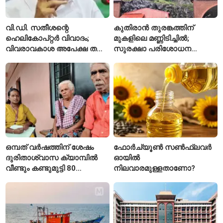
വി.ഡി. സതീശന്റെ
കുതിരാൻ തുരങ്കത്തിന്
ഹെലികോപ്റ്റർ വിവാദം;
മുകളിലെ മണ്ണിടിച്ചിൽ;
വിവരാവകാശ അപേക്ഷ തള്ളി
സുരക്ഷാ പരിശോധന
കേരള സർക്കാർ
ആരംഭിച്ച് എൻഎച്ച്എഐ
ഒമ്പത് വർഷത്തിന് ശേഷം
ഫോർച്യൂൺ സൺഫ്ലവർ
ദുരിതാശ്വാസ ക്യാമ്പിൽ
ഓയിൽ
വീണ്ടും കണ്ടുമുട്ടി 80
നിലവാരമുള്ളതാണോ?
വയസ്സുകാരായ ദമ്പതികൾ