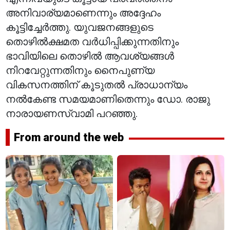
അനിവാര്യമാണെന്നും അദ്ദേഹം
കൂട്ടിച്ചേർത്തു. യുവജനങ്ങളുടെ
തൊഴിൽക്ഷമത വർധിപ്പിക്കുന്നതിനും
ഭാവിയിലെ തൊഴിൽ ആവശ്യങ്ങൾ
നിറവേറ്റുന്നതിനും നൈപുണ്യ
വികസനത്തിന് കൂടുതൽ പ്രാധാന്യം
നൽകേണ്ട സമയമാണിതെന്നും ഡോ. രാജു
നാരായണസ്വാമി പറഞ്ഞു.
From around the web