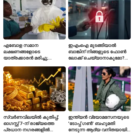
എബോള സമാന
ഇഎംഐ മുടങ്ങിയാൽ
ലക്ഷണങ്ങളോടെ
ബാങ്കിന് നിങ്ങളുടെ ഫോൺ
യാത്രക്കാരൻ മരിച്ചു;
ലോക്ക് ചെയ്യാനാകുമോ?
കോംഗോയിൽ 200-ഓളം
ആർബിഐയുടെ പുതിയ
യാത്രക്കാരെ
ചട്ടങ്ങൾ ഇങ്ങനെ
നിരീക്ഷണത്തിൽ
സ്വർണവിലയിൽ കുതിപ്പ്;
ഇന്ത്യൻ വ്യോമസേനയുടെ
ഓഗസ്റ്റ് 7-ന് രാജ്യത്തെ
'ടോപ്പ് ഗൺ' ബഹുമതി
പ്രധാന നഗരങ്ങളിൽ
നേടുന്ന ആദ്യ വനിതയായി