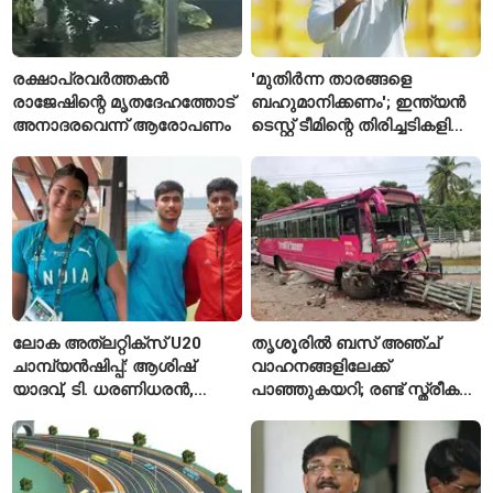
രക്ഷാപ്രവർത്തകൻ
'മുതിർന്ന താരങ്ങളെ
രാജേഷിന്റെ മൃതദേഹത്തോട്
ബഹുമാനിക്കണം'; ഇന്ത്യൻ
അനാദരവെന്ന് ആരോപണം
ടെസ്റ്റ് ടീമിന്റെ തിരിച്ചടികളിൽ
പ്രതികരിച്ച് അജിങ്ക്യ
രഹാനെ
ലോക അത്‌ലറ്റിക്സ് U20
തൃശൂരിൽ ബസ് അഞ്ച്
ചാമ്പ്യൻഷിപ്പ്: ആശിഷ്
വാഹനങ്ങളിലേക്ക്
യാദവ്, ടി. ധരണിധരൻ,
പാഞ്ഞുകയറി; രണ്ട് സ്ത്രീകൾ
അമനത് കംബോജ്
മരിച്ചു, 24 പേർക്ക് പരിക്ക്
ഫൈനലിൽ