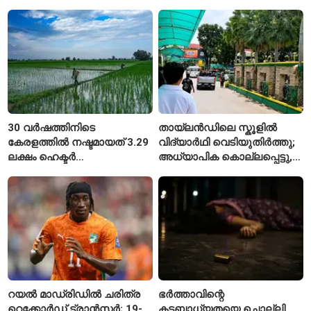
നിരക്കുകൾ ഉയർന്നു
ഭാവന കാന്ത്
30 വർഷത്തിനിടെ
തായ്‌ലൻഡിലെ സ്കൂളിൽ
കേരളത്തിൽ നഷ്ടമായത് 3.29
വിദ്യാർഥി വെടിയുതിർത്തു;
ലക്ഷം ഹെക്ടർ
അധ്യാപിക കൊല്ലപ്പെട്ടു,
നെൽപ്പാടങ്ങൾ
നിരവധി പേർക്ക് പരിക്ക്
റയൽ മാഡ്രിഡിൽ ചരിത്ര
ഭർത്താവിന്റെ
റെക്കോർഡ് ട്രാൻസ്ഫർ; 19-
കടബാധ്യതയെ ചൊല്ലി