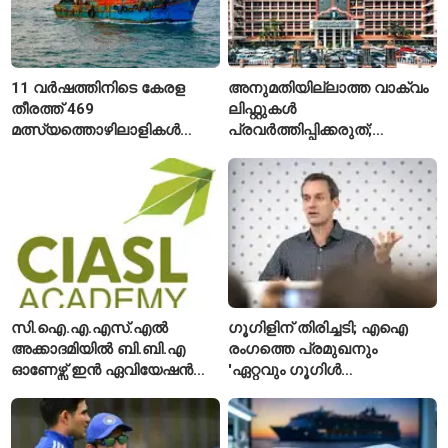
11 വർഷത്തിനിടെ കേരള
അനുമതിയില്ലാത്ത വാക്വം
തീരത്ത് 469
ലിഫ്റ്റുകൾ
മത്സ്യത്തൊഴിലാളികൾ
പ്രവർത്തിപ്പിക്കരുത്;
മരിച്ചു; 160 പേരെ
സുരക്ഷാ
കാണാതായി, 47,773 പേരെ
അനുമതിയില്ലാത്ത
രക്ഷപ്പെടുത്തി
ലിഫ്റ്റുകൾക്ക്
ഹൈക്കോടതിയുടെ വിലക്ക്
സി.ഐ.എ.എസ്.എൽ
ഗൂഗിളിന് തിരിച്ചടി; എഐ
അക്കാദമിയിൽ ബി.ബി.എ
രംഗത്തെ പ്രമുഖനും
ഓണേഴ്സ് ഇൻ ഏവിയേഷൻ
'ഏറ്റവും ഗൂഗിൾ
മാനേജ്മെന്റ്: പ്രവേശനം
വ്യക്തി'യെന്നും
ഈമാസം 12 വരെ
വിശേഷിപ്പിക്കപ്പെട്ട
ഗവേഷകൻ രാജിവെച്ചു