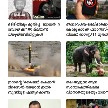
ഒടിടിയിലും കുതിപ്പ്; ‘ബാലൻ: ദ
അനാവശ്യ ടെലിമാർക്കറ്റ
ബോയ്’ക്ക് 100 മില്യൺ
കോളുകൾക്ക് ഫ്രാൻസ
വ്യൂയിങ് മിനിറ്റുകൾ
വിലക്ക്; ഓഗസ്റ്റ് 11 മുത
പുതിയ നിയമം
ഇറാന്റെ ‘ഖൈബർ ഷെക്കൻ’
തല ആട്ടുന്ന ആന
മിസൈൽ തടയാൻ ഇത്ര
സന്തോഷത്തിലല്ല;
ബുദ്ധിമുട്ട് എന്തുകൊണ്ട്?
വിരസതയുടെയും മാന
സമ്മർദ്ദത്തിന്റെയും
ലക്ഷണമെന്ന് വിദഗ്ധർ