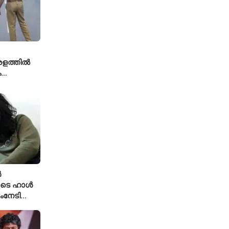
േരളത്തിൽ
ം
ൾ
ുടെ ഹാൾ
ംനേടി
ഹാക്കർ