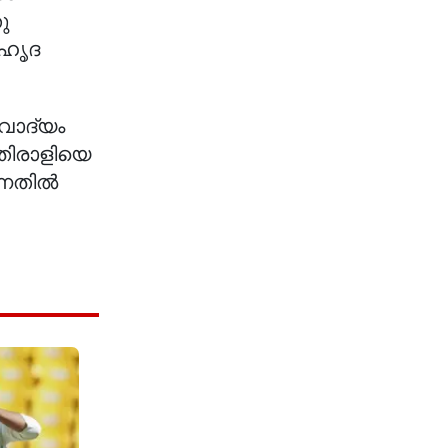
ു
ൗഹൃദ
വാദ്യം
തിരാളിയെ
്നതിൽ