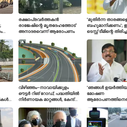
രക്ഷാപ്രവർത്തകൻ
'മുതിർന്ന താരങ്ങള
;
രാജേഷിന്റെ മൃതദേഹത്തോട്
ബഹുമാനിക്കണം'; ഇ
ം
അനാദരവെന്ന് ആരോപണം
ടെസ്റ്റ് ടീമിന്റെ തിരി
മതല
പ്രതികരിച്ച് അജിങ
വിഴിഞ്ഞം–നാവായിക്കുളം
'ഞങ്ങൾ ഉയർത്തിയ
ഔട്ടർ റിങ് റോഡ്; പദ്ധതിയിൽ
മോഷണ
രീകൾ
നിർണായക മാറ്റങ്ങൾ, കേന്ദ്രം
ആരോപണത്തിനെത
വിശദീകരണം
ശ്രീരാമനെതിരെ അ
റിജിജുവിന് മറുപടി
സഞ്ജയ് റാവത്ത്