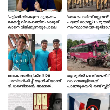
'പട്ടിണിക്കിടക്കുന്ന കുടുംബം
'മൈ പൊലീസ് സ്റ്റേഷൻ'
മകന്റെ വിവാഹത്തിന് ഷാരൂഖ്
പദ്ധതി ഓഗസ്റ്റ് 15 മുതൽ
ഖാനെ വിളിക്കുന്നതുപോലെ
സംസ്ഥാനത്തെ ഭൂരിഭാഗ
സ്റ്റേഷനുകളുടെയും ചു
എസ്‌ഐമാർക്ക്
ലോക അത്‌ലറ്റിക്സ് U20
തൃശൂരിൽ ബസ് അഞ്ച്
ചാമ്പ്യൻഷിപ്പ്: ആശിഷ് യാദവ്,
വാഹനങ്ങളിലേക്ക്
ടി. ധരണിധരൻ, അമനത്
പാഞ്ഞുകയറി; രണ്ട് സ്ത്
കംബോജ് ഫൈനലിൽ
മരിച്ചു, 24 പേർക്ക് പരിക്ക്