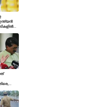
െ
ന്ത്യൻ
ച്ചടികളിൽ
്ക്യ രഹാനെ
ത്
ിരെ,
ല്ല';
യുമായി