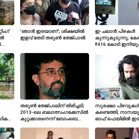
ിംഗ്
'ഞാൻ ഇരയാണ്'; ശിക്ഷയിൽ
ഇ-ചലാൻ പിഴകൾ
ിൽ
ഇളവ് തേടി തരുണ്‍ തേജ്പാൽ
കുന്നുകൂടുന്നു; ക
ൽ
₹416 കോടി ഇനിയു
അടയ്ക്കാനുണ്ട്
തരുൺ തേജ്പാലിന് തിരിച്ചടി;
സുരക്ഷാ പിഴവുക
2013-ലെ ബലാത്സംഗക്കേസിൽ
കണ്ടെത്തി; നാസയ
സിക
കുറ്റക്കാരനെന്ന് ബോംബെ
ഓഫ് ഫെയിമിൽ ഇട
ഹൈക്കോടതി
മലയാളി എതിക്കൽ 