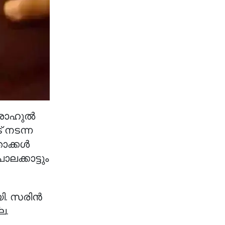
 രാഹുൽ
് നടന്ന
ാക്കൾ
ലക്കാട്ടും
ി. സരിൻ
ല.