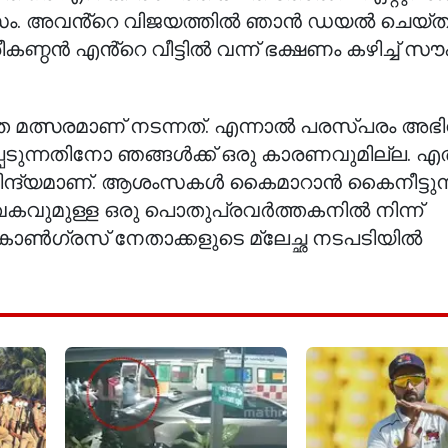
വസം. അവൻ്റെ വിജയത്തിൽ ഞാൻ ഡയൽ ചെയ്ത
്രീകണ്ഠൻ എൻ്റെ വീട്ടിൽ വന്ന് ഭക്ഷണം കഴിച്ച് സ
 മത്സരമാണ് നടന്നത്. എന്നാൽ പരസ്പരം അഭി
െടുന്നതിനോ ഞങ്ങൾക്ക് ഒരു കാരണവുമില്ല. എ
ം നിന്ദ്യമാണ്. ആശംസകൾ കൈമാറാൻ കൈനീട്ടുന
േകവുമുള്ള ഒരു പൊതുപ്രവർത്തകനിൽ നിന്ന്
് കോൺഗ്രസ് നേതാക്കളുടെ മ്ലേച്ഛ നടപടിയിൽ