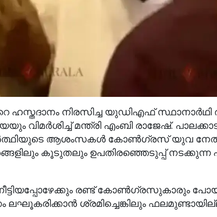
റെ ഹസ്തദാനം നിരസിച്ച യുഡിഎഫ് സ്ഥാനാർഥി
ും വിമർശിച്ച് മന്ത്രി എംബി രാജേഷ്. പാലക്കാട
ർത്ഥിയുടെ ആശംസകൾ കോൺഗ്രസ് യുവ നേത
ങ്ങളിലും കൂടുതലും ഉപതിരഞ്ഞെടുപ്പ് നടക്കുന്ന പാ
പ്പോഴേക്കും രണ്ട് കോൺഗ്രസുകാരും പോയ
ം ലഘൂകരിക്കാൻ ശ്രമിച്ചെങ്കിലും ഫലമുണ്ടായില്