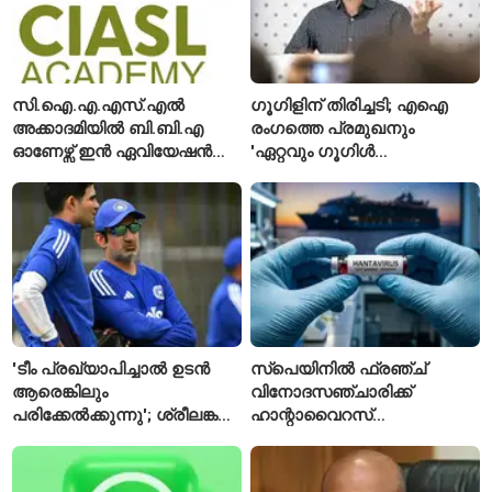
സി.ഐ.എ.എസ്.എൽ
ഗൂഗിളിന് തിരിച്ചടി; എഐ
അക്കാദമിയിൽ ബി.ബി.എ
രംഗത്തെ പ്രമുഖനും
ഓണേഴ്സ് ഇൻ ഏവിയേഷൻ
'ഏറ്റവും ഗൂഗിൾ
മാനേജ്മെന്റ്: പ്രവേശനം
വ്യക്തി'യെന്നും
ഈമാസം 12 വരെ
വിശേഷിപ്പിക്കപ്പെട്ട
ഗവേഷകൻ രാജിവെച്ചു
'ടീം പ്രഖ്യാപിച്ചാൽ ഉടൻ
സ്പെയിനിൽ ഫ്രഞ്ച്
ആരെങ്കിലും
വിനോദസഞ്ചാരിക്ക്
പരിക്കേൽക്കുന്നു'; ശ്രീലങ്കൻ
ഹാന്റാവൈറസ്
ടെസ്റ്റിന് മുൻപ് ഇന്ത്യൻ
സ്ഥിരീകരിച്ചു; രോഗിയെ
ടീമിനെ കുറിച്ച് മുൻതാരം
ഐസൊലേഷനിൽ
പ്രവേശിപ്പിച്ചു