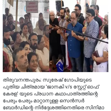
തിരുവനന്തപുരം: സുരേഷ് ഗോപിയുടെ
പുതിയ ചിത്രമായ 'ജാനകി v/s സ്റ്റേറ്റ് ഓഫ്
കേരള' യുടെ പ്രധാന കഥാപാത്രത്തിന്റെ
പേരും പേരും മാറ്റാനുള്ള സെൻസർ
ബോർഡിന്റെ നിർദ്ദേശത്തിനെതിരെ സിനിമാ