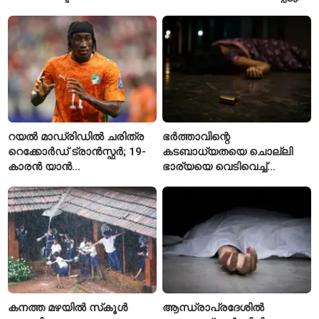
നെൽപ്പാടങ്ങൾ
നിരവധി പേർക്ക് പരിക്ക്
റയൽ മാഡ്രിഡിൽ ചരിത്ര
ഭർത്താവിന്റെ
റെക്കോർഡ് ട്രാൻസ്ഫർ; 19-
കടബാധ്യതയെ ചൊല്ലി
കാരൻ യാൻ
ഭാര്യയെ വെടിവെച്ച്
ഡിയോമാൻഡെയെ
കൊലപ്പെടുത്തി? പൂനെയിൽ
സ്വന്തമാക്കി സ്പാനിഷ്
നടുക്കം സൃഷ്ടിച്ച
വമ്പന്മാർ
കൊലപാതകം
കനത്ത മഴയിൽ സ്‌കൂൾ
ആന്ധ്രാപ്രദേശിൽ