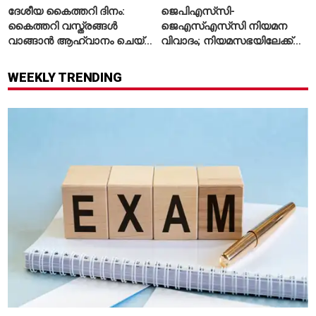
ദേശീയ കൈത്തറി ദിനം:
ജെപിഎസ്‌സി-
കൈത്തറി വസ്ത്രങ്ങൾ
ജെഎസ്എസ്‌സി നിയമന
വാങ്ങാൻ ആഹ്വാനം ചെയ്ത്
വിവാദം; നിയമസഭയിലേക്ക്
പ്രധാനമന്ത്രി
വിദ്യാർഥികളുടെ മാർച്ച് ഇന്ന്
WEEKLY TRENDING