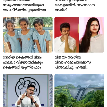
സമൂഹമാധ്യമത്തിലൂടെ
കേരളത്തിൽ സംസ്ഥാന
അപകീർത്തിപ്പെടുത്തിയെന്ന്
അതിഥി
ആരോപണം; അർജുൻ
ആയങ്കിക്കെതിരെ പുതിയ
കേസ്
ദേശീയ കൈത്തറി ദിനം:
വിജയ്–സംഗീത
എല്ലാ വിദ്യാർഥികളും
വിവാഹമോചനക്കേസ്
കൈത്തറി യൂണിഫോം
പിൻവലിച്ചു; ഹർജി
ധരിക്കുന്ന കേരളത്തിലെ ഈ
പിൻവലിച്ചതോടെ കേസ്
സ്കൂൾ വേറിട്ട മാതൃക
അവസാനിപ്പിച്ച് കോടതി