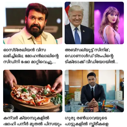
എഫ്ഐആർ
പ്രവർത്തനങ്ങൾക്ക് ₹50
കോടി
ഓസ്‌ട്രേലിയൻ വിസ
അബ്സല്യൂട്ട് സിനിമ’;
ലഭിച്ചില്ല; മോഹൻലാലിന്റെ
ഡൊണാൾഡ് ട്രംപിന്റെ
സിഡ്‌നി ഷോ മാറ്റിവെച്ചു,
ടിക്‌ടോക്ക് വീഡിയോയിൽ
വീഡിയോയിലൂടെ ക്ഷമ
നിന്ന് ടെയ്‌ലർ സ്വിഫ്റ്റിന്റെ
ചോദിച്ച് താരം
‘August’ നീക്കം ചെയ്തു
കന്വർ ക്യാമ്പുകളിൽ
ഗുരു രൺധാവയുടെ
ഷാഹി പനീർ മുതൽ പിസയും
പാട്ടുകളിൽ സ്ത്രീകളെ