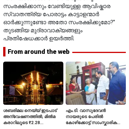
സംരക്ഷിക്കാനും വേണ്ടിയുള്ള ആവിഷ്കാര
സ്വാതന്ത്ര്യ പോരാട്ടം കാട്ടാളന്മാർ
ഓർക്കുന്നുണ്ടോ അതോ സംരക്ഷിക്കുമോ?"
തുടങ്ങിയ മുദ്രാവാക്യങ്ങളും
പ്രതിഷേധക്കാർ ഉയർത്തി.
From around the web
ശബരിമല നെയ്യ് ഇടപാട്
എം.ടി. വാസുദേവൻ
അന്വേഷണത്തിൽ; മിൽമ
നായരുടെ പേരിൽ
കരാറിലൂടെ ₹2.28
കോഴിക്കോട്ട് സാംസ്കാരിക
കോടിയുടെ നഷ്ടമെന്ന്
പാർക്ക്; പ്രാരംഭ