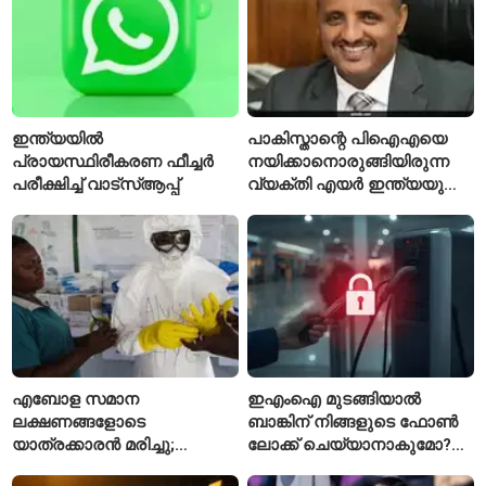
ഇന്ത്യയിൽ
പാകിസ്താന്റെ പിഐഎയെ
പ്രായസ്ഥിരീകരണ ഫീച്ചർ
നയിക്കാനൊരുങ്ങിയിരുന്ന
പരീക്ഷിച്ച് വാട്‌സ്ആപ്പ്
വ്യക്തി എയർ ഇന്ത്യയുടെ
പുതിയ സിഇഒ
എബോള സമാന
ഇഎംഐ മുടങ്ങിയാൽ
ലക്ഷണങ്ങളോടെ
ബാങ്കിന് നിങ്ങളുടെ ഫോൺ
യാത്രക്കാരൻ മരിച്ചു;
ലോക്ക് ചെയ്യാനാകുമോ?
കോംഗോയിൽ 200-ഓളം
ആർബിഐയുടെ പുതിയ