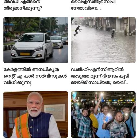
അവധി എങ്ങനെ
വൈഎസ്ആർസിപി
തീരുമാനിക്കുന്നു?
നേതാവിനെ
വെട്ടിക്കൊലപ്പെടുത്തി;
അന്വേഷണം ആരംഭിച്ച്
പൊലീസ്
കേരളത്തിൽ അനധികൃത
ഡൽഹി-എൻസിആറിൽ
റെന്റ്-എ-കാർ സർവീസുകൾ
അടുത്ത മൂന്ന് ദിവസം കൂടി
വർധിക്കുന്നു
മഴയ്ക്ക് സാധ്യത; യെല്ലോ
അലർട്ട് പ്രഖ്യാപിച്ച്
ഐഎംഡി