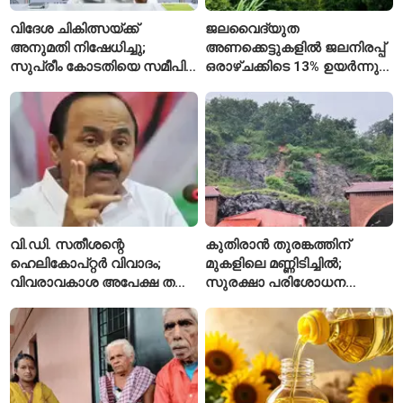
വിദേശ ചികിത്സയ്ക്ക്
ജലവൈദ്യുത
അനുമതി നിഷേധിച്ചു;
അണക്കെട്ടുകളിൽ ജലനിരപ്പ്
സുപ്രീം കോടതിയെ സമീപിച്ച്
ഒരാഴ്ചക്കിടെ 13% ഉയർന്നു;
അഭിഷേക് ബാനർജി
കഴിഞ്ഞ വർഷത്തേക്കാൾ
ഇപ്പോഴും കുറവ്
വി.ഡി. സതീശന്റെ
കുതിരാൻ തുരങ്കത്തിന്
ഹെലികോപ്റ്റർ വിവാദം;
മുകളിലെ മണ്ണിടിച്ചിൽ;
വിവരാവകാശ അപേക്ഷ തള്ളി
സുരക്ഷാ പരിശോധന
കേരള സർക്കാർ
ആരംഭിച്ച് എൻഎച്ച്എഐ