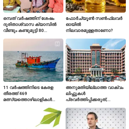
ഒമ്പത് വർഷത്തിന് ശേഷം
ഫോർച്യൂൺ സൺഫ്ലവർ
ദുരിതാശ്വാസ ക്യാമ്പിൽ
ഓയിൽ
വീണ്ടും കണ്ടുമുട്ടി 80
നിലവാരമുള്ളതാണോ?
വയസ്സുകാരായ ദമ്പതികൾ
11 വർഷത്തിനിടെ കേരള
അനുമതിയില്ലാത്ത വാക്വം
തീരത്ത് 469
ലിഫ്റ്റുകൾ
മത്സ്യത്തൊഴിലാളികൾ
പ്രവർത്തിപ്പിക്കരുത്;
മരിച്ചു; 160 പേരെ
സുരക്ഷാ
കാണാതായി, 47,773 പേരെ
അനുമതിയില്ലാത്ത
രക്ഷപ്പെടുത്തി
ലിഫ്റ്റുകൾക്ക്
ഹൈക്കോടതിയുടെ വിലക്ക്