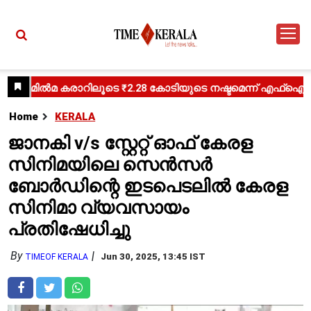
Home
KERALA
ജാനകി v/s സ്റ്റേറ്റ് ഓഫ് കേരള
സിനിമയിലെ സെൻസർ
ബോർഡിന്റെ ഇടപെടലിൽ കേരള
സിനിമാ വ്യവസായം
പ്രതിഷേധിച്ചു
By
Jun 30, 2025, 13:45 IST
TIMEOF KERALA