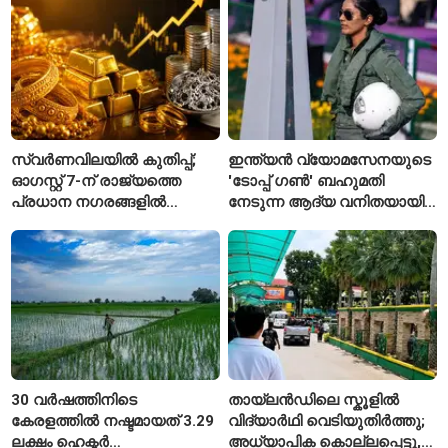
യാത്രക്കാരെ
ചട്ടങ്ങൾ ഇങ്ങനെ
നിരീക്ഷണത്തിൽ
സ്വർണവിലയിൽ കുതിപ്പ്;
ഇന്ത്യൻ വ്യോമസേനയുടെ
ഓഗസ്റ്റ് 7-ന് രാജ്യത്തെ
'ടോപ്പ് ഗൺ' ബഹുമതി
പ്രധാന നഗരങ്ങളിൽ
നേടുന്ന ആദ്യ വനിതയായി
നിരക്കുകൾ ഉയർന്നു
ഭാവന കാന്ത്
30 വർഷത്തിനിടെ
തായ്‌ലൻഡിലെ സ്കൂളിൽ
കേരളത്തിൽ നഷ്ടമായത് 3.29
വിദ്യാർഥി വെടിയുതിർത്തു;
ലക്ഷം ഹെക്ടർ
അധ്യാപിക കൊല്ലപ്പെട്ടു,