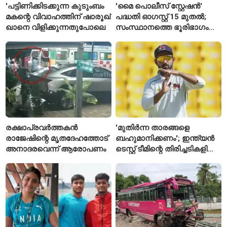
'പട്ടിണിക്കിടക്കുന്ന കുടുംബം
'മൈ പൊലീസ് സ്റ്റേഷൻ'
മകന്റെ വിവാഹത്തിന് ഷാരൂഖ്
പദ്ധതി ഓഗസ്റ്റ് 15 മുതൽ;
ഖാനെ വിളിക്കുന്നതുപോലെ
സംസ്ഥാനത്തെ ഭൂരിഭാഗം
സ്റ്റേഷനുകളുടെയും ചുമതല
എസ്‌ഐമാർക്ക്
രക്ഷാപ്രവർത്തകൻ
'മുതിർന്ന താരങ്ങളെ
രാജേഷിന്റെ മൃതദേഹത്തോട്
ബഹുമാനിക്കണം'; ഇന്ത്യൻ
അനാദരവെന്ന് ആരോപണം
ടെസ്റ്റ് ടീമിന്റെ തിരിച്ചടികളിൽ
പ്രതികരിച്ച് അജിങ്ക്യ
രഹാനെ