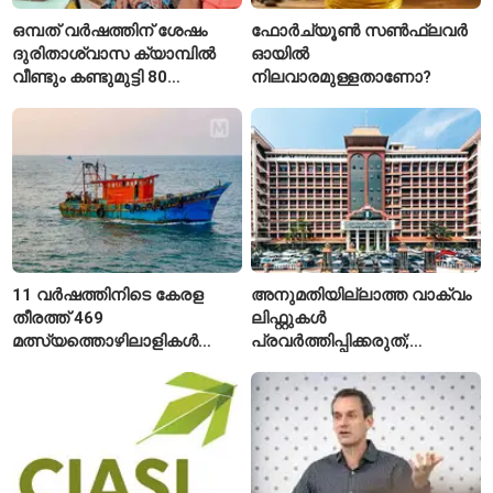
ഒമ്പത് വർഷത്തിന് ശേഷം
ഫോർച്യൂൺ സൺഫ്ലവർ
ദുരിതാശ്വാസ ക്യാമ്പിൽ
ഓയിൽ
വീണ്ടും കണ്ടുമുട്ടി 80
നിലവാരമുള്ളതാണോ?
വയസ്സുകാരായ ദമ്പതികൾ
11 വർഷത്തിനിടെ കേരള
അനുമതിയില്ലാത്ത വാക്വം
തീരത്ത് 469
ലിഫ്റ്റുകൾ
മത്സ്യത്തൊഴിലാളികൾ
പ്രവർത്തിപ്പിക്കരുത്;
മരിച്ചു; 160 പേരെ
സുരക്ഷാ
കാണാതായി, 47,773 പേരെ
അനുമതിയില്ലാത്ത
രക്ഷപ്പെടുത്തി
ലിഫ്റ്റുകൾക്ക്
ഹൈക്കോടതിയുടെ വിലക്ക്