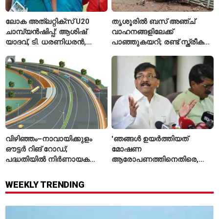
ലോക അത്‌ലറ്റിക്സ് U20
തൃശൂരിൽ ബസ് അഞ്ച്
ചാമ്പ്യൻഷിപ്പ്: ആശിഷ്
വാഹനങ്ങളിലേക്ക്
യാദവ്, ടി. ധരണിധരൻ,
പാഞ്ഞുകയറി; രണ്ട് സ്ത്രീകൾ
അമനത് കംബോജ്
മരിച്ചു, 24 പേർക്ക് പരിക്ക്
ഫൈനലിൽ
വിഴിഞ്ഞം–നാവായിക്കുളം
'ഞങ്ങൾ ഉയർത്തിയത്
ഔട്ടർ റിങ് റോഡ്;
മോഷണ
പദ്ധതിയിൽ നിർണായക
ആരോപണത്തിനെതിരെ,
മാറ്റങ്ങൾ, കേന്ദ്രം
ശ്രീരാമനെതിരെ അല്ല';
വിശദീകരണം
റിജിജുവിന് മറുപടിയുമായി
WEEKLY TRENDING
സഞ്ജയ് റാവത്ത്