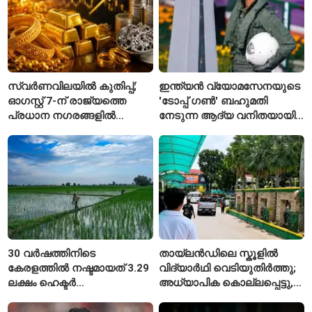
സ്വർണവിലയിൽ കുതിപ്പ്;
ഇന്ത്യൻ വ്യോമസേനയുടെ
ഓഗസ്റ്റ് 7-ന് രാജ്യത്തെ
'ടോപ്പ് ഗൺ' ബഹുമതി
പ്രധാന നഗരങ്ങളിൽ
നേടുന്ന ആദ്യ വനിതയായി
നിരക്കുകൾ ഉയർന്നു
ഭാവന കാന്ത്
30 വർഷത്തിനിടെ
തായ്‌ലൻഡിലെ സ്കൂളിൽ
കേരളത്തിൽ നഷ്ടമായത് 3.29
വിദ്യാർഥി വെടിയുതിർത്തു;
ലക്ഷം ഹെക്ടർ
അധ്യാപിക കൊല്ലപ്പെട്ടു,
നെൽപ്പാടങ്ങൾ
നിരവധി പേർക്ക് പരിക്ക്