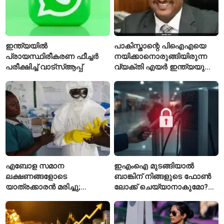
ഇന്ത്യയിൽ
പാകിസ്താന്റെ പിഐഎയെ
പ്രായസ്ഥിരീകരണ ഫീച്ചർ
നയിക്കാനൊരുങ്ങിയിരുന്ന
പരീക്ഷിച്ച് വാട്‌സ്ആപ്പ്
വ്യക്തി എയർ ഇന്ത്യയുടെ
പുതിയ സിഇഒ
എബോള സമാന
ഇഎംഐ മുടങ്ങിയാൽ
ലക്ഷണങ്ങളോടെ
ബാങ്കിന് നിങ്ങളുടെ ഫോൺ
യാത്രക്കാരൻ മരിച്ചു;
ലോക്ക് ചെയ്യാനാകുമോ?
കോംഗോയിൽ 200-ഓളം
ആർബിഐയുടെ പുതിയ
യാത്രക്കാരെ
ചട്ടങ്ങൾ ഇങ്ങനെ
നിരീക്ഷണത്തിൽ