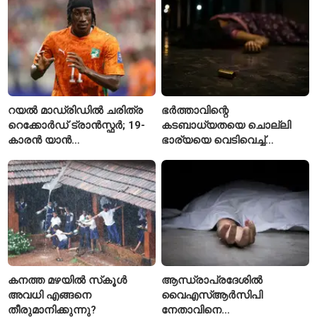
റയൽ മാഡ്രിഡിൽ ചരിത്ര
ഭർത്താവിന്റെ
റെക്കോർഡ് ട്രാൻസ്ഫർ; 19-
കടബാധ്യതയെ ചൊല്ലി
കാരൻ യാൻ
ഭാര്യയെ വെടിവെച്ച്
ഡിയോമാൻഡെയെ
കൊലപ്പെടുത്തി? പൂനെയിൽ
സ്വന്തമാക്കി സ്പാനിഷ്
നടുക്കം സൃഷ്ടിച്ച
വമ്പന്മാർ
കൊലപാതകം
കനത്ത മഴയിൽ സ്‌കൂൾ
ആന്ധ്രാപ്രദേശിൽ
അവധി എങ്ങനെ
വൈഎസ്ആർസിപി
തീരുമാനിക്കുന്നു?
നേതാവിനെ