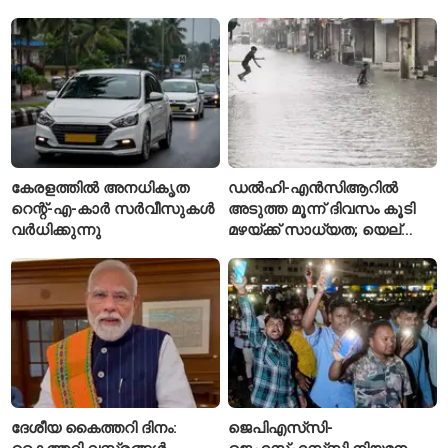
വെട്ടിക്കൊലപ്പെടുത്തി;
അന്വേഷണം ആരംഭിച്ച്
പൊലീസ്
കേരളത്തിൽ അനധികൃത
ഡൽഹി-എൻസിആറിൽ
റെന്റ്-എ-കാർ സർവീസുകൾ
അടുത്ത മൂന്ന് ദിവസം കൂടി
വർധിക്കുന്നു
മഴയ്ക്ക് സാധ്യത; യെല്ലോ
അലർട്ട് പ്രഖ്യാപിച്ച്
ഐഎംഡി
ദേശീയ കൈത്തറി ദിനം:
ജെപിഎസ്‌സി-