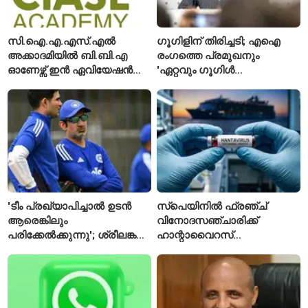
സി.ഐ.എ.എസ്.എൽ
ഗൂഗിളിന് തിരിച്ചടി; എഐ
അക്കാദമിയിൽ ബി.ബി.എ
രംഗത്തെ പ്രമുഖനും
ഓണേഴ്സ് ഇൻ ഏവിയേഷൻ
'ഏറ്റവും ഗൂഗിൾ
മാനേജ്മെന്റ്: പ്രവേശനം
വ്യക്തി'യെന്നും
ഈമാസം 12 വരെ
വിശേഷിപ്പിക്കപ്പെട്ട
ഗവേഷകൻ രാജിവെച്ചു
'ടീം പ്രഖ്യാപിച്ചാൽ ഉടൻ
സ്പെയിനിൽ ഫ്രഞ്ച്
ആരെങ്കിലും
വിനോദസഞ്ചാരിക്ക്
പരിക്കേൽക്കുന്നു'; ശ്രീലങ്കൻ
ഹാന്റാവൈറസ്
ടെസ്റ്റിന് മുൻപ് ഇന്ത്യൻ
സ്ഥിരീകരിച്ചു; രോഗിയെ
ടീമിനെ കുറിച്ച് മുൻതാരം
ഐസൊലേഷനിൽ
പ്രവേശിപ്പിച്ചു