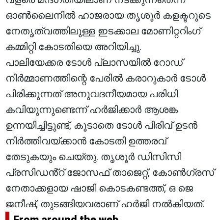
ഓൺലൈനിൽ ഹാജരായ തൃശൂർ കളക്ടറുടെ
നേതൃത്വത്തിലുള്ള ഇടക്കാല മോണിറ്ററിംഗ്
കമ്മിറ്റി കോടതിയെ അറിയിച്ചു.
പാലിയേക്കര ടോൾ പ്ലാസയിൽ റോഡ്
നിർമ്മാണത്തിന്റെ പേരിൽ കരാറുകാർ ടോൾ
പിരിക്കുന്നത് അനുവദനീയമായ പരിധി
കവിയുന്നുണ്ടെന്ന് ഹർജിക്കാർ ആശങ്ക
ഉന്നയിച്ചിട്ടുണ്ട്, കൂടാതെ ടോൾ പിരിവ് ഉടൻ
നിർത്തിവയ്ക്കാൻ കോടതി ഉത്തരവ്
തേടുകയും ചെയ്തു. തൃശൂർ ഡിസിസി
പ്രസിഡൻ്റ് ജോസഫ് താജെറ്റ്, കോൺഗ്രസ്
നേതാക്കളായ ഷാജി കൊടകണ്ടത്ത്, ഒ ജെ
ജനീഷ്, തുടങ്ങിയവരാണ് ഹർജി നൽകിയത്.
From around the web