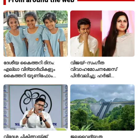
ദേശീയ കൈത്തറി ദിനം:
വിജയ്–സംഗീത
എല്ലാ വിദ്യാർഥികളും
വിവാഹമോചനക്കേസ്
കൈത്തറി യൂണിഫോം
പിൻവലിച്ചു; ഹർജി
ധരിക്കുന്ന കേരളത്തിലെ ഈ
പിൻവലിച്ചതോടെ കേസ്
സ്കൂൾ വേറിട്ട മാതൃക
അവസാനിപ്പിച്ച് കോടതി
വിദേശ ചികിത്സയ്ക്ക്
ജലവൈദ്യുത