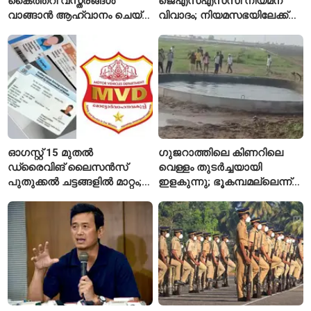
കൈത്തറി വസ്ത്രങ്ങൾ
ജെഎസ്എസ്‌സി നിയമന
വാങ്ങാൻ ആഹ്വാനം ചെയ്ത്
വിവാദം; നിയമസഭയിലേക്ക്
പ്രധാനമന്ത്രി
വിദ്യാർഥികളുടെ മാർച്ച് ഇന്ന്
ഓഗസ്റ്റ് 15 മുതൽ
ഗുജറാത്തിലെ കിണറിലെ
ഡ്രൈവിങ് ലൈസൻസ്
വെള്ളം തുടർച്ചയായി
പുതുക്കൽ ചട്ടങ്ങളിൽ മാറ്റം;
ഇളകുന്നു; ഭൂകമ്പമല്ലെന്ന്
വാഹനമോടിക്കുന്നവർ
വിദഗ്ധർ
അറിയേണ്ട രണ്ട് പ്രധാന
കാര്യങ്ങൾ