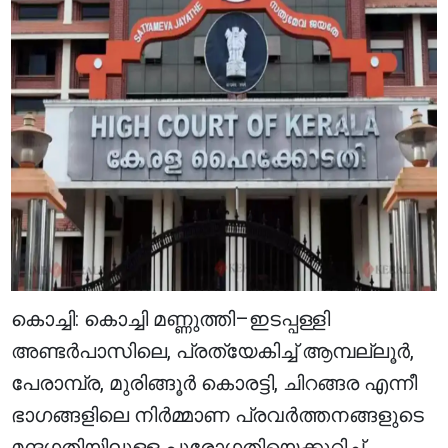
കൊച്ചി: കൊച്ചി മണ്ണുത്തി–ഇടപ്പള്ളി
അണ്ടർപാസിലെ, പ്രത്യേകിച്ച് ആമ്പല്ലൂർ,
പേരാമ്പ്ര, മുരിങ്ങൂർ കൊരട്ടി, ചിറങ്ങര എന്നീ
ഭാഗങ്ങളിലെ നിർമ്മാണ പ്രവർത്തനങ്ങളുടെ
മന്ദഗതിയിലുള്ള പുരോഗതിയെക്കുറിച്ച്