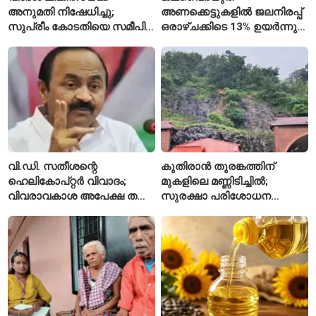
അനുമതി നിഷേധിച്ചു;
അണക്കെട്ടുകളിൽ ജലനിരപ്പ്
സുപ്രീം കോടതിയെ സമീപിച്ച്
ഒരാഴ്ചക്കിടെ 13% ഉയർന്നു;
അഭിഷേക് ബാനർജി
കഴിഞ്ഞ വർഷത്തേക്കാൾ
ഇപ്പോഴും കുറവ്
വി.ഡി. സതീശന്റെ
കുതിരാൻ തുരങ്കത്തിന്
ഹെലികോപ്റ്റർ വിവാദം;
മുകളിലെ മണ്ണിടിച്ചിൽ;
വിവരാവകാശ അപേക്ഷ തള്ളി
സുരക്ഷാ പരിശോധന
കേരള സർക്കാർ
ആരംഭിച്ച് എൻഎച്ച്എഐ