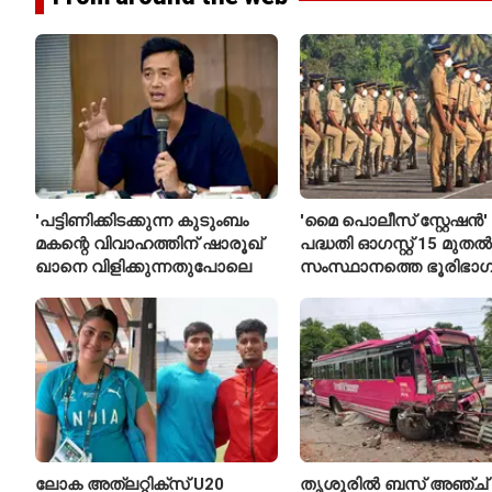
'പട്ടിണിക്കിടക്കുന്ന കുടുംബം
'മൈ പൊലീസ് സ്റ്റേഷൻ'
മകന്റെ വിവാഹത്തിന് ഷാരൂഖ്
പദ്ധതി ഓഗസ്റ്റ് 15 മുതൽ
ഖാനെ വിളിക്കുന്നതുപോലെ
സംസ്ഥാനത്തെ ഭൂരിഭാഗ
സ്റ്റേഷനുകളുടെയും ചു
എസ്‌ഐമാർക്ക്
ലോക അത്‌ലറ്റിക്സ് U20
തൃശൂരിൽ ബസ് അഞ്ച്