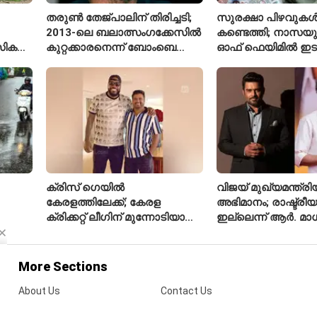
തരുൺ തേജ്പാലിന് തിരിച്ചടി;
സുരക്ഷാ പിഴവുക
2013-ലെ ബലാത്സംഗക്കേസിൽ
കണ്ടെത്തി; നാസയ
സിക
കുറ്റക്കാരനെന്ന് ബോംബെ
ഓഫ് ഫെയിമിൽ ഇട
ഹൈക്കോടതി
മലയാളി എതിക്കൽ 
ക്രിസ് ഗെയിൽ
വിജയ് മുഖ്യമന്ത്
കേരളത്തിലേക്ക്; കേരള
അഭിമാനം; രാഷ്ട്രീയത
ക്രിക്കറ്റ് ലീഗിന് മുന്നോടിയായി
ഇല്ലെന്ന് ആർ. മ
യുവ താരങ്ങൾക്ക് പരിശീലനം
നൽകും
More Sections
About Us
Contact Us