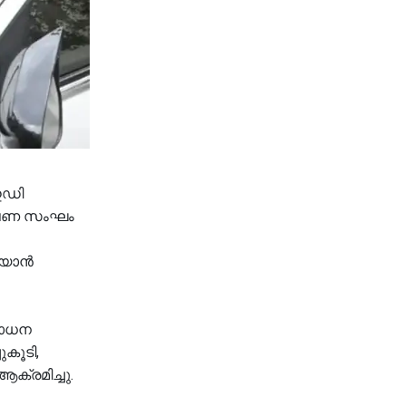
ഇഡി
വേഷണ സംഘം
റിയാൻ
ശോധന
ുകൂടി,
ക്രമിച്ചു.