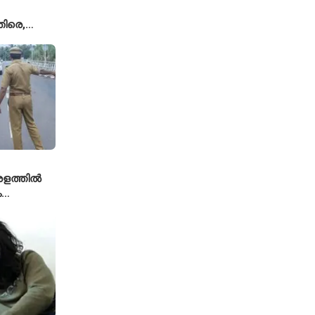
ിരെ,
ല്ല';
യുമായി
േരളത്തിൽ
ം