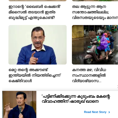
ഇറാന്റെ ‘ഖൈബർ ഷെക്കൻ’
തല ആട്ടുന്ന ആന
മിസൈൽ തടയാൻ ഇത്ര
സന്തോഷത്തിലല്ല;
ബുദ്ധിമുട്ട് എന്തുകൊണ്ട്?
വിരസതയുടെയും മാന
സമ്മർദ്ദത്തിന്റെയും
ലക്ഷണമെന്ന് വിദഗ്ധർ
മെറ്റ തന്റെ അക്കൗണ്ട്
കനത്ത മഴ; വിവിധ
ഇന്ത്യയിൽ നിയന്ത്രിച്ചെന്ന്
സംസ്ഥാനങ്ങളിൽ
കെജ്‌രിവാൾ
വിദ്യാഭ്യാസ
സ്ഥാപനങ്ങൾക്ക് അവധി
പ്രഖ്യാപിച്ചു