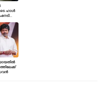
ൾ
ുടെ ഹാൾ
ംനേടി
ഹാക്കർ
രിയായതിൽ
്തിലേക്ക്
ാധവൻ