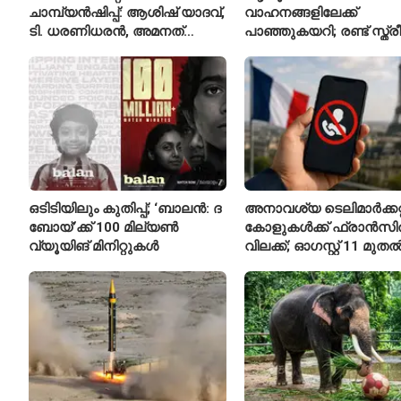
ചാമ്പ്യൻഷിപ്പ്: ആശിഷ് യാദവ്,
വാഹനങ്ങളിലേക്ക്
ടി. ധരണിധരൻ, അമനത്
പാഞ്ഞുകയറി; രണ്ട് സ്ത്
കംബോജ് ഫൈനലിൽ
മരിച്ചു, 24 പേർക്ക് പരിക്ക്
ഒടിടിയിലും കുതിപ്പ്; ‘ബാലൻ: ദ
അനാവശ്യ ടെലിമാർക്കറ്റ
ബോയ്’ക്ക് 100 മില്യൺ
കോളുകൾക്ക് ഫ്രാൻസ
വ്യൂയിങ് മിനിറ്റുകൾ
വിലക്ക്; ഓഗസ്റ്റ് 11 മുത
പുതിയ നിയമം