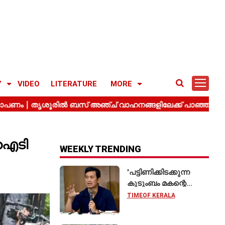
Y
VIDEO
LITERATURE
MORE
‌ഐടി
WEEKLY TRENDING
'പട്ടിണിക്കിടക്കുന്ന
കുടുംബം മകന്റെ
വിവാഹത്തിന് ഷാരൂഖ്
TIMEOF KERALA
ഖാനെ
വിളിക്കുന്നതുപോലെ