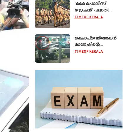
'മൈ പൊലീസ്
സ്റ്റേഷൻ' പദ്ധതി
ഓഗസ്റ്റ് 15 മുതൽ;
TIMEOF KERALA
സംസ്ഥാനത്തെ
ഭൂരിഭാഗം
സ്റ്റേഷനുകളുടെയും
രക്ഷാപ്രവർത്തകൻ
ചുമതല
രാജേഷിന്റെ
എസ്‌ഐമാർക്ക്
മൃതദേഹത്തോട്
TIMEOF KERALA
അനാദരവെന്ന്
ആരോപണം