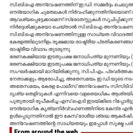
സി.ബി.ഐ അന്വേഷണത്തിന് ഇ.ഡി. സമ്മർദ്ദം ചെലുത
ഔദ്യോഗിക ചുമതലകൾ നിർവഹിക്കുന്നതിനിടെയാണ് ആ
ആവശ്യപ്പെട്ടേക്കാമെന്ന് സ്രോതസ്സുകൾ സൂചിപ്പിക
നിർദ്ദേശിക്കുകയോ ചെയ്താൽ സി.ബി.ഐ അന്വേഷണം 
സി.ബി.ഐ അന്വേഷണത്തിനുള്ള സാധ്യത വിവാദത്തിന്
കേരളത്തിലുടനീളം രൂക്ഷമായ രാഷ്ട്രീയ പ്രതികരണങ്ങൾക്
രാഷ്ട്രീയ വിവാദം തുടരുന്നു
ഭരണകക്ഷിയായ ഇടതുപക്ഷ ജനാധിപത്യ മുന്നണിയും (എ
ഭരണകക്ഷിയായ ഇടതുപക്ഷ ജനാധിപത്യ മുന്നണിയും (എൽ.
സംഘർഷമായി മാറിയിരിക്കുന്നു. സി.പി.എം. പ്രവർ
നേതാക്കളും ആരോപിച്ചു, അതേസമയം ഇ.ഡി.യുടെ നടപടി
അതേസമയം, കേരള പോലീസ് അന്വേഷണം സിസിടിവി ദൃ
ദൃശ്യ തെളിവുകൾ എന്നിവയെ വളരെയധികം ആശ്രയിക്കുമെ
പുതുതായി രൂപീകരിച്ച എസ്.ഐ.ടി ഇടയ്ക്കിടെ റിപ്പോർട
ഔദ്യോഗിക കൃത്യനിര്‍വ്വഹണത്തിനിടെ കേന്ദ്ര എന്‍ഫ
ഉള്‍പ്പെടുന്നതിനാല്‍ ഈ കേസ് ദേശീയ ശ്രദ്ധ ആകര
അന്വേഷണത്തിന്റെ സാധ്യതയും ഇപ്പോള്‍ സൂക്ഷ്മ 
From around the web