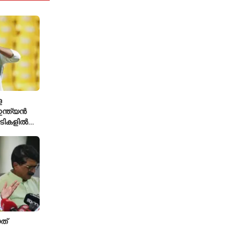
െ
ന്ത്യൻ
ച്ചടികളിൽ
്ക്യ രഹാനെ
ത്