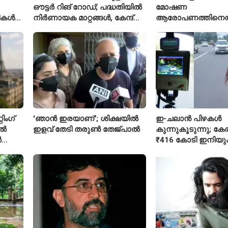
ഔട്ടർ റിങ് റോഡ്; പദ്ധതിയിൽ
മോഷണ
രീകൾ
നിർണായക മാറ്റങ്ങൾ, കേന്ദ്രം
ആരോപണത്തിനെത
വിശദീകരണം
ശ്രീരാമനെതിരെ അ
റിജിജുവിന് മറുപടി
സഞ്ജയ് റാവത്ത്
ിംഗ്
'ഞാൻ ഇരയാണ്'; ശിക്ഷയിൽ
ഇ-ചലാൻ പിഴകൾ
ിൽ
ഇളവ് തേടി തരുണ്‍ തേജ്പാൽ
കുന്നുകൂടുന്നു; ക
ൽ
₹416 കോടി ഇനിയു
അടയ്ക്കാനുണ്ട്