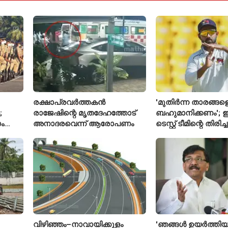
രക്ഷാപ്രവർത്തകൻ
'മുതിർന്ന താരങ്ങള
;
രാജേഷിന്റെ മൃതദേഹത്തോട്
ബഹുമാനിക്കണം'; ഇ
ം
അനാദരവെന്ന് ആരോപണം
ടെസ്റ്റ് ടീമിന്റെ തിരി
മതല
പ്രതികരിച്ച് അജിങ
വിഴിഞ്ഞം–നാവായിക്കുളം
'ഞങ്ങൾ ഉയർത്തിയ