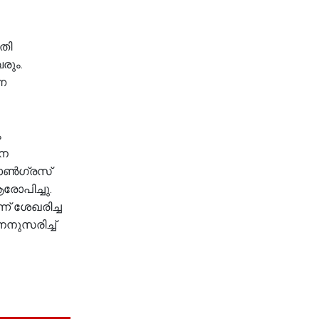
തി
രും.
െ
ം
ാന
കോൺഗ്രസ്
രോപിച്ചു.
 ശേഖരിച്ച
നുസരിച്ച്