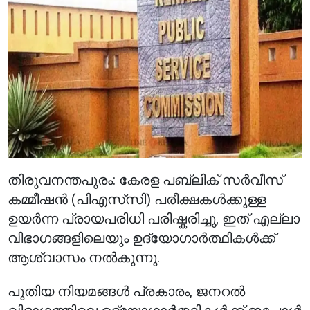
തിരുവനന്തപുരം: കേരള പബ്ലിക് സർവീസ്
കമ്മീഷൻ (പി‌എസ്‌സി) പരീക്ഷകൾക്കുള്ള
ഉയർന്ന പ്രായപരിധി പരിഷ്കരിച്ചു, ഇത് എല്ലാ
വിഭാഗങ്ങളിലെയും ഉദ്യോഗാർത്ഥികൾക്ക്
ആശ്വാസം നൽകുന്നു.
പുതിയ നിയമങ്ങൾ പ്രകാരം, ജനറൽ