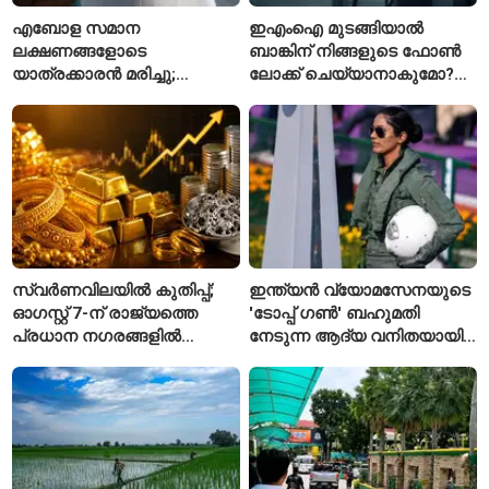
എബോള സമാന
ഇഎംഐ മുടങ്ങിയാൽ
ലക്ഷണങ്ങളോടെ
ബാങ്കിന് നിങ്ങളുടെ ഫോൺ
യാത്രക്കാരൻ മരിച്ചു;
ലോക്ക് ചെയ്യാനാകുമോ?
കോംഗോയിൽ 200-ഓളം
ആർബിഐയുടെ പുതിയ
യാത്രക്കാരെ
ചട്ടങ്ങൾ ഇങ്ങനെ
നിരീക്ഷണത്തിൽ
സ്വർണവിലയിൽ കുതിപ്പ്;
ഇന്ത്യൻ വ്യോമസേനയുടെ
ഓഗസ്റ്റ് 7-ന് രാജ്യത്തെ
'ടോപ്പ് ഗൺ' ബഹുമതി
പ്രധാന നഗരങ്ങളിൽ
നേടുന്ന ആദ്യ വനിതയായി
നിരക്കുകൾ ഉയർന്നു
ഭാവന കാന്ത്