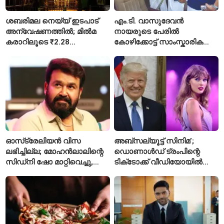
ശബരിമല നെയ്യ് ഇടപാട്
എം.ടി. വാസുദേവൻ
അന്വേഷണത്തിൽ; മിൽമ
നായരുടെ പേരിൽ
കരാറിലൂടെ ₹2.28
കോഴിക്കോട്ട് സാംസ്കാരിക
കോടിയുടെ നഷ്ടമെന്ന്
പാർക്ക്; പ്രാരംഭ
എഫ്ഐആർ
പ്രവർത്തനങ്ങൾക്ക് ₹50
കോടി
ഓസ്‌ട്രേലിയൻ വിസ
അബ്സല്യൂട്ട് സിനിമ’;
ലഭിച്ചില്ല; മോഹൻലാലിന്റെ
ഡൊണാൾഡ് ട്രംപിന്റെ
സിഡ്‌നി ഷോ മാറ്റിവെച്ചു,
ടിക്‌ടോക്ക് വീഡിയോയിൽ
വീഡിയോയിലൂടെ ക്ഷമ
നിന്ന് ടെയ്‌ലർ സ്വിഫ്റ്റിന്റെ
ചോദിച്ച് താരം
‘August’ നീക്കം ചെയ്തു