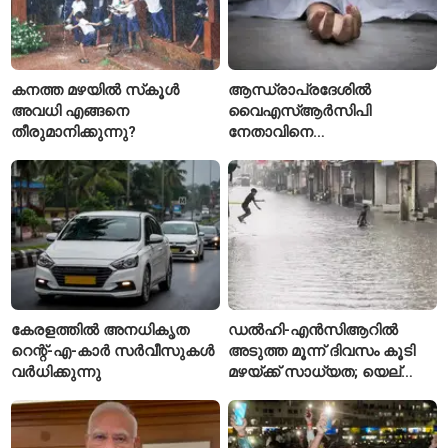
കനത്ത മഴയിൽ സ്‌കൂൾ
ആന്ധ്രാപ്രദേശിൽ
അവധി എങ്ങനെ
വൈഎസ്ആർസിപി
തീരുമാനിക്കുന്നു?
നേതാവിനെ
വെട്ടിക്കൊലപ്പെടുത്തി;
അന്വേഷണം ആരംഭിച്ച്
പൊലീസ്
കേരളത്തിൽ അനധികൃത
ഡൽഹി-എൻസിആറിൽ
റെന്റ്-എ-കാർ സർവീസുകൾ
അടുത്ത മൂന്ന് ദിവസം കൂടി
വർധിക്കുന്നു
മഴയ്ക്ക് സാധ്യത; യെല്ലോ
അലർട്ട് പ്രഖ്യാപിച്ച്
ഐഎംഡി