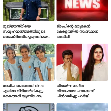
മുഖ്യമന്ത്രിയെ
ട്രംപിന്റെ മരുമകൻ
സമൂഹമാധ്യമത്തിലൂടെ
കേരളത്തിൽ സംസ്ഥാന
അപകീർത്തിപ്പെടുത്തിയെന്ന്
അതിഥി
ആരോപണം; അർജുൻ
ആയങ്കിക്കെതിരെ പുതിയ
കേസ്
ദേശീയ കൈത്തറി ദിനം:
വിജയ്–സംഗീത
എല്ലാ വിദ്യാർഥികളും
വിവാഹമോചനക്കേസ്
കൈത്തറി യൂണിഫോം
പിൻവലിച്ചു; ഹർജി
ധരിക്കുന്ന കേരളത്തിലെ ഈ
പിൻവലിച്ചതോടെ കേസ്
സ്കൂൾ വേറിട്ട മാതൃക
അവസാനിപ്പിച്ച് കോടതി