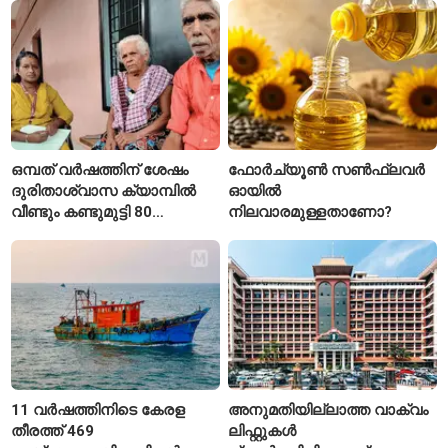
ഒമ്പത് വർഷത്തിന് ശേഷം
ഫോർച്യൂൺ സൺഫ്ലവർ
ദുരിതാശ്വാസ ക്യാമ്പിൽ
ഓയിൽ
വീണ്ടും കണ്ടുമുട്ടി 80
നിലവാരമുള്ളതാണോ?
വയസ്സുകാരായ ദമ്പതികൾ
11 വർഷത്തിനിടെ കേരള
അനുമതിയില്ലാത്ത വാക്വം
തീരത്ത് 469
ലിഫ്റ്റുകൾ