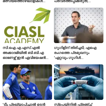
മത്സ്യത്തൊഴിലാളികൾ
പ്രവർത്തിപ്പിക്കരുത്;
മരിച്ചു; 160 പേരെ
സുരക്ഷാ
കാണാതായി, 47,773 പേരെ
അനുമതിയില്ലാത്ത
രക്ഷപ്പെടുത്തി
ലിഫ്റ്റുകൾക്ക്
ഹൈക്കോടതിയുടെ വിലക്ക്
സി.ഐ.എ.എസ്.എൽ
ഗൂഗിളിന് തിരിച്ചടി; എഐ
അക്കാദമിയിൽ ബി.ബി.എ
രംഗത്തെ പ്രമുഖനും
ഓണേഴ്സ് ഇൻ ഏവിയേഷൻ
'ഏറ്റവും ഗൂഗിൾ
മാനേജ്മെന്റ്: പ്രവേശനം
വ്യക്തി'യെന്നും
ഈമാസം 12 വരെ
വിശേഷിപ്പിക്കപ്പെട്ട
ഗവേഷകൻ രാജിവെച്ചു
'ടീം പ്രഖ്യാപിച്ചാൽ ഉടൻ
സ്പെയിനിൽ ഫ്രഞ്ച്