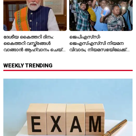
ദേശീയ കൈത്തറി ദിനം:
ജെപിഎസ്‌സി-
കൈത്തറി വസ്ത്രങ്ങൾ
ജെഎസ്എസ്‌സി നിയമന
വാങ്ങാൻ ആഹ്വാനം ചെയ്ത്
വിവാദം; നിയമസഭയിലേക്ക്
പ്രധാനമന്ത്രി
വിദ്യാർഥികളുടെ മാർച്ച് ഇന്ന്
WEEKLY TRENDING