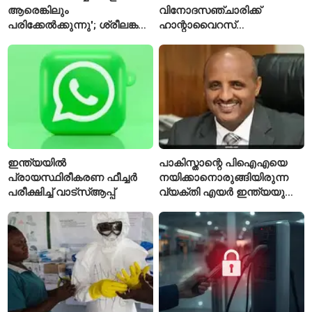
ആരെങ്കിലും
വിനോദസഞ്ചാരിക്ക്
പരിക്കേൽക്കുന്നു'; ശ്രീലങ്കൻ
ഹാന്റാവൈറസ്
ടെസ്റ്റിന് മുൻപ് ഇന്ത്യൻ
സ്ഥിരീകരിച്ചു; രോഗിയെ
ടീമിനെ കുറിച്ച് മുൻതാരം
ഐസൊലേഷനിൽ
പ്രവേശിപ്പിച്ചു
ഇന്ത്യയിൽ
പാകിസ്താന്റെ പിഐഎയെ
പ്രായസ്ഥിരീകരണ ഫീച്ചർ
നയിക്കാനൊരുങ്ങിയിരുന്ന
പരീക്ഷിച്ച് വാട്‌സ്ആപ്പ്
വ്യക്തി എയർ ഇന്ത്യയുടെ
പുതിയ സിഇഒ