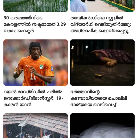
30 വർഷത്തിനിടെ
തായ്‌ലൻഡിലെ സ്കൂളിൽ
കേരളത്തിൽ നഷ്ടമായത് 3.29
വിദ്യാർഥി വെടിയുതിർത്തു;
ലക്ഷം ഹെക്ടർ
അധ്യാപിക കൊല്ലപ്പെട്ടു,
നെൽപ്പാടങ്ങൾ
നിരവധി പേർക്ക് പരിക്ക്
റയൽ മാഡ്രിഡിൽ ചരിത്ര
ഭർത്താവിന്റെ
റെക്കോർഡ് ട്രാൻസ്ഫർ; 19-
കടബാധ്യതയെ ചൊല്ലി
കാരൻ യാൻ
ഭാര്യയെ വെടിവെച്ച്
ഡിയോമാൻഡെയെ
കൊലപ്പെടുത്തി? പൂനെയിൽ
സ്വന്തമാക്കി സ്പാനിഷ്
നടുക്കം സൃഷ്ടിച്ച
വമ്പന്മാർ
കൊലപാതകം