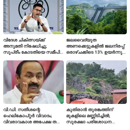
വിദേശ ചികിത്സയ്ക്ക്
ജലവൈദ്യുത
അനുമതി നിഷേധിച്ചു;
അണക്കെട്ടുകളിൽ ജലനിരപ്പ്
സുപ്രീം കോടതിയെ സമീപിച്ച്
ഒരാഴ്ചക്കിടെ 13% ഉയർന്നു;
അഭിഷേക് ബാനർജി
കഴിഞ്ഞ വർഷത്തേക്കാൾ
ഇപ്പോഴും കുറവ്
വി.ഡി. സതീശന്റെ
കുതിരാൻ തുരങ്കത്തിന്
ഹെലികോപ്റ്റർ വിവാദം;
മുകളിലെ മണ്ണിടിച്ചിൽ;
വിവരാവകാശ അപേക്ഷ തള്ളി
സുരക്ഷാ പരിശോധന
കേരള സർക്കാർ
ആരംഭിച്ച് എൻഎച്ച്എഐ