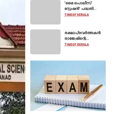
'മൈ പൊലീസ്
സ്റ്റേഷൻ' പദ്ധതി
ഓഗസ്റ്റ് 15 മുതൽ;
TIMEOF KERALA
സംസ്ഥാനത്തെ
ഭൂരിഭാഗം
സ്റ്റേഷനുകളുടെയും
രക്ഷാപ്രവർത്തകൻ
ചുമതല
രാജേഷിന്റെ
എസ്‌ഐമാർക്ക്
മൃതദേഹത്തോട്
TIMEOF KERALA
അനാദരവെന്ന്
ആരോപണം