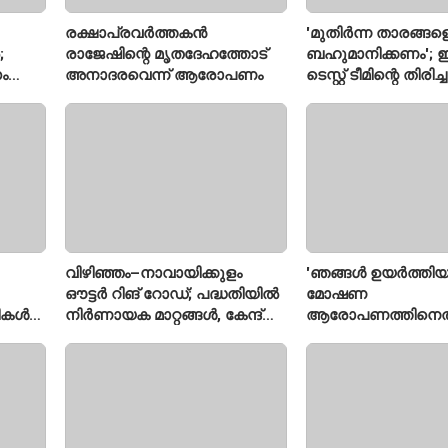
രക്ഷാപ്രവർത്തകൻ
'മുതിർന്ന താരങ്ങള
;
രാജേഷിന്റെ മൃതദേഹത്തോട്
ബഹുമാനിക്കണം'; ഇ
ം
അനാദരവെന്ന് ആരോപണം
ടെസ്റ്റ് ടീമിന്റെ തിരി
മതല
പ്രതികരിച്ച് അജിങ
വിഴിഞ്ഞം–നാവായിക്കുളം
'ഞങ്ങൾ ഉയർത്തിയ
ഔട്ടർ റിങ് റോഡ്; പദ്ധതിയിൽ
മോഷണ
രീകൾ
നിർണായക മാറ്റങ്ങൾ, കേന്ദ്രം
ആരോപണത്തിനെത
വിശദീകരണം
ശ്രീരാമനെതിരെ അ
റിജിജുവിന് മറുപടി
സഞ്ജയ് റാവത്ത്