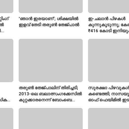
ിംഗ്
'ഞാൻ ഇരയാണ്'; ശിക്ഷയിൽ
ഇ-ചലാൻ പിഴകൾ
ിൽ
ഇളവ് തേടി തരുണ്‍ തേജ്പാൽ
കുന്നുകൂടുന്നു; ക
ൽ
₹416 കോടി ഇനിയു
അടയ്ക്കാനുണ്ട്
തരുൺ തേജ്പാലിന് തിരിച്ചടി;
സുരക്ഷാ പിഴവുക
2013-ലെ ബലാത്സംഗക്കേസിൽ
കണ്ടെത്തി; നാസയ
സിക
കുറ്റക്കാരനെന്ന് ബോംബെ
ഓഫ് ഫെയിമിൽ ഇട
ഹൈക്കോടതി
മലയാളി എതിക്കൽ 