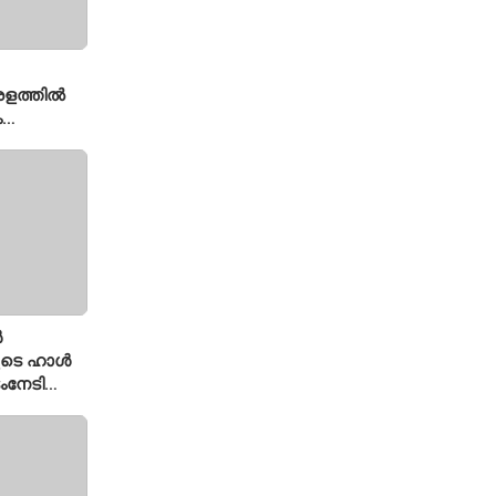
േരളത്തിൽ
ം
ൾ
ുടെ ഹാൾ
ംനേടി
ഹാക്കർ