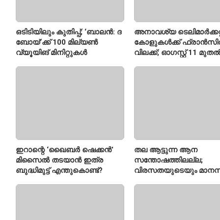
ഒടിടിയിലും കുതിപ്പ്; ‘ബാലൻ: ദ
അനാവശ്യ ടെലിമാർക്കറ്റ
ബോയ്’ക്ക് 100 മില്യൺ
കോളുകൾക്ക് ഫ്രാൻസ
വ്യൂയിങ് മിനിറ്റുകൾ
വിലക്ക്; ഓഗസ്റ്റ് 11 മുത
പുതിയ നിയമം
ഇറാന്റെ ‘ഖൈബർ ഷെക്കൻ’
തല ആട്ടുന്ന ആന
മിസൈൽ തടയാൻ ഇത്ര
സന്തോഷത്തിലല്ല;
ബുദ്ധിമുട്ട് എന്തുകൊണ്ട്?
വിരസതയുടെയും മാന
സമ്മർദ്ദത്തിന്റെയും
ലക്ഷണമെന്ന് വിദഗ്ധർ