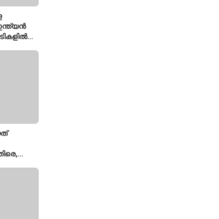
െ
ന്ത്യൻ
ച്ചടികളിൽ
്ക്യ രഹാനെ
ത്
ിരെ,
ല്ല';
യുമായി