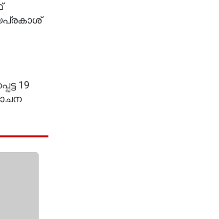
്
യപ്രകാശ്
ട്ട 19
ലോചന