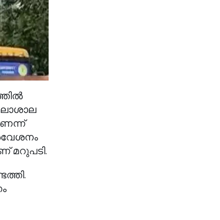
ത്തിൽ
വകലാശാല
െന്ന്
്രവേശനം
് മറുപടി.
െത്തി.
ണം