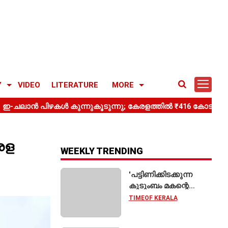
Y
VIDEO
LITERATURE
MORE
രള
WEEKLY TRENDING
'പട്ടിണിക്കിടക്കുന്ന
കുടുംബം മകന്റെ
വിവാഹത്തിന് ഷാരൂഖ്
TIMEOF KERALA
ഖാനെ
വിളിക്കുന്നതുപോലെ