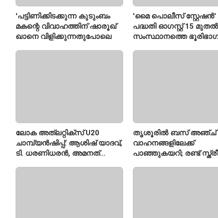
'പട്ടിണിക്കിടക്കുന്ന കുടുംബം
'മൈ പൊലീസ് സ്റ്റേഷൻ'
മകന്റെ വിവാഹത്തിന് ഷാരൂഖ്
പദ്ധതി ഓഗസ്റ്റ് 15 മുതൽ
ഖാനെ വിളിക്കുന്നതുപോലെ
സംസ്ഥാനത്തെ ഭൂരിഭാഗ
സ്റ്റേഷനുകളുടെയും ചു
എസ്‌ഐമാർക്ക്
ലോക അത്‌ലറ്റിക്സ് U20
തൃശൂരിൽ ബസ് അഞ്ച്
ചാമ്പ്യൻഷിപ്പ്: ആശിഷ് യാദവ്,
വാഹനങ്ങളിലേക്ക്
ടി. ധരണിധരൻ, അമനത്
പാഞ്ഞുകയറി; രണ്ട് സ്ത്
കംബോജ് ഫൈനലിൽ
മരിച്ചു, 24 പേർക്ക് പരിക്ക്