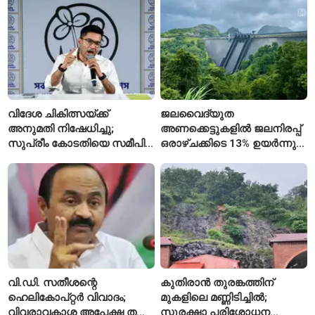
സ്കൂൾ വേറിട്ട മാതൃക
അവസാനിപ്പിച്ച് കോടതി
വിദേശ ചികിത്സയ്ക്ക്
ജലവൈദ്യുത
അനുമതി നിഷേധിച്ചു;
അണക്കെട്ടുകളിൽ ജലനിരപ്പ്
സുപ്രീം കോടതിയെ സമീപിച്ച്
ഒരാഴ്ചക്കിടെ 13% ഉയർന്നു;
അഭിഷേക് ബാനർജി
കഴിഞ്ഞ വർഷത്തേക്കാൾ
ഇപ്പോഴും കുറവ്
വി.ഡി. സതീശന്റെ
കുതിരാൻ തുരങ്കത്തിന്
ഹെലികോപ്റ്റർ വിവാദം;
മുകളിലെ മണ്ണിടിച്ചിൽ;
വിവരാവകാശ അപേക്ഷ തള്ളി
സുരക്ഷാ പരിശോധന