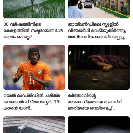
30 വർഷത്തിനിടെ
തായ്‌ലൻഡിലെ സ്കൂളിൽ
കേരളത്തിൽ നഷ്ടമായത് 3.29
വിദ്യാർഥി വെടിയുതിർത്തു;
ലക്ഷം ഹെക്ടർ
അധ്യാപിക കൊല്ലപ്പെട്ടു,
നെൽപ്പാടങ്ങൾ
നിരവധി പേർക്ക് പരിക്ക്
റയൽ മാഡ്രിഡിൽ ചരിത്ര
ഭർത്താവിന്റെ
റെക്കോർഡ് ട്രാൻസ്ഫർ; 19-
കടബാധ്യതയെ ചൊല്ലി
കാരൻ യാൻ
ഭാര്യയെ വെടിവെച്ച്
ഡിയോമാൻഡെയെ
കൊലപ്പെടുത്തി? പൂനെയിൽ
സ്വന്തമാക്കി സ്പാനിഷ്
നടുക്കം സൃഷ്ടിച്ച
വമ്പന്മാർ
കൊലപാതകം