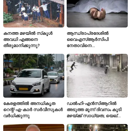
കനത്ത മഴയിൽ സ്‌കൂൾ
ആന്ധ്രാപ്രദേശിൽ
അവധി എങ്ങനെ
വൈഎസ്ആർസിപി
തീരുമാനിക്കുന്നു?
നേതാവിനെ
വെട്ടിക്കൊലപ്പെടുത്തി;
അന്വേഷണം ആരംഭിച്ച്
പൊലീസ്
കേരളത്തിൽ അനധികൃത
ഡൽഹി-എൻസിആറിൽ
റെന്റ്-എ-കാർ സർവീസുകൾ
അടുത്ത മൂന്ന് ദിവസം കൂടി
വർധിക്കുന്നു
മഴയ്ക്ക് സാധ്യത; യെല്ലോ
അലർട്ട് പ്രഖ്യാപിച്ച്
ഐഎംഡി