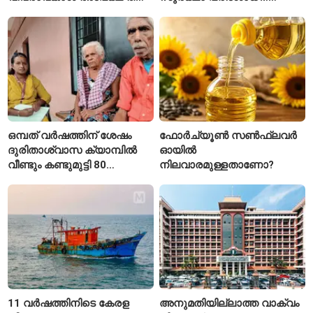
കേരള സർക്കാർ
ആരംഭിച്ച് എൻഎച്ച്എഐ
ഒമ്പത് വർഷത്തിന് ശേഷം
ഫോർച്യൂൺ സൺഫ്ലവർ
ദുരിതാശ്വാസ ക്യാമ്പിൽ
ഓയിൽ
വീണ്ടും കണ്ടുമുട്ടി 80
നിലവാരമുള്ളതാണോ?
വയസ്സുകാരായ ദമ്പതികൾ
11 വർഷത്തിനിടെ കേരള
അനുമതിയില്ലാത്ത വാക്വം