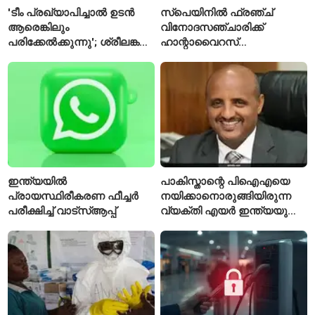
'ടീം പ്രഖ്യാപിച്ചാൽ ഉടൻ
സ്പെയിനിൽ ഫ്രഞ്ച്
ആരെങ്കിലും
വിനോദസഞ്ചാരിക്ക്
പരിക്കേൽക്കുന്നു'; ശ്രീലങ്കൻ
ഹാന്റാവൈറസ്
ടെസ്റ്റിന് മുൻപ് ഇന്ത്യൻ
സ്ഥിരീകരിച്ചു; രോഗിയെ
ടീമിനെ കുറിച്ച് മുൻതാരം
ഐസൊലേഷനിൽ
പ്രവേശിപ്പിച്ചു
ഇന്ത്യയിൽ
പാകിസ്താന്റെ പിഐഎയെ
പ്രായസ്ഥിരീകരണ ഫീച്ചർ
നയിക്കാനൊരുങ്ങിയിരുന്ന
പരീക്ഷിച്ച് വാട്‌സ്ആപ്പ്
വ്യക്തി എയർ ഇന്ത്യയുടെ
പുതിയ സിഇഒ