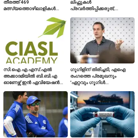
തീരത്ത് 469
ലിഫ്റ്റുകൾ
മത്സ്യത്തൊഴിലാളികൾ
പ്രവർത്തിപ്പിക്കരുത്;
മരിച്ചു; 160 പേരെ
സുരക്ഷാ
കാണാതായി, 47,773 പേരെ
അനുമതിയില്ലാത്ത
രക്ഷപ്പെടുത്തി
ലിഫ്റ്റുകൾക്ക്
ഹൈക്കോടതിയുടെ വിലക്ക്
സി.ഐ.എ.എസ്.എൽ
ഗൂഗിളിന് തിരിച്ചടി; എഐ
അക്കാദമിയിൽ ബി.ബി.എ
രംഗത്തെ പ്രമുഖനും
ഓണേഴ്സ് ഇൻ ഏവിയേഷൻ
'ഏറ്റവും ഗൂഗിൾ
മാനേജ്മെന്റ്: പ്രവേശനം
വ്യക്തി'യെന്നും
ഈമാസം 12 വരെ
വിശേഷിപ്പിക്കപ്പെട്ട
ഗവേഷകൻ രാജിവെച്ചു