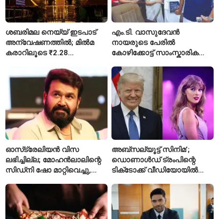
ശബരിമല നെയ്യ് ഇടപാട്
എം.ടി. വാസുദേവൻ
അന്വേഷണത്തിൽ; മിൽമ
നായരുടെ പേരിൽ
കരാറിലൂടെ ₹2.28
കോഴിക്കോട്ട് സാംസ്കാരിക
കോടിയുടെ നഷ്ടമെന്ന്
പാർക്ക്; പ്രാരംഭ
എഫ്ഐആർ
പ്രവർത്തനങ്ങൾക്ക് ₹50
കോടി
ഓസ്‌ട്രേലിയൻ വിസ
അബ്സല്യൂട്ട് സിനിമ’;
ലഭിച്ചില്ല; മോഹൻലാലിന്റെ
ഡൊണാൾഡ് ട്രംപിന്റെ
സിഡ്‌നി ഷോ മാറ്റിവെച്ചു,
ടിക്‌ടോക്ക് വീഡിയോയിൽ
വീഡിയോയിലൂടെ ക്ഷമ
നിന്ന് ടെയ്‌ലർ സ്വിഫ്റ്റിന്റെ
ചോദിച്ച് താരം
‘August’ നീക്കം ചെയ്തു