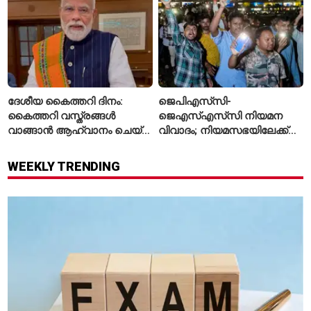
ദേശീയ കൈത്തറി ദിനം:
ജെപിഎസ്‌സി-
കൈത്തറി വസ്ത്രങ്ങൾ
ജെഎസ്എസ്‌സി നിയമന
വാങ്ങാൻ ആഹ്വാനം ചെയ്ത്
വിവാദം; നിയമസഭയിലേക്ക്
പ്രധാനമന്ത്രി
വിദ്യാർഥികളുടെ മാർച്ച് ഇന്ന്
WEEKLY TRENDING