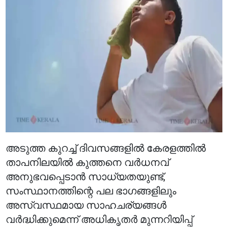
അടുത്ത കുറച്ച് ദിവസങ്ങളിൽ കേരളത്തിൽ
താപനിലയിൽ കുത്തനെ വർധനവ്
അനുഭവപ്പെടാൻ സാധ്യതയുണ്ട്,
സംസ്ഥാനത്തിന്റെ പല ഭാഗങ്ങളിലും
അസ്വസ്ഥമായ സാഹചര്യങ്ങൾ
വർദ്ധിക്കുമെന്ന് അധികൃതർ മുന്നറിയിപ്പ്