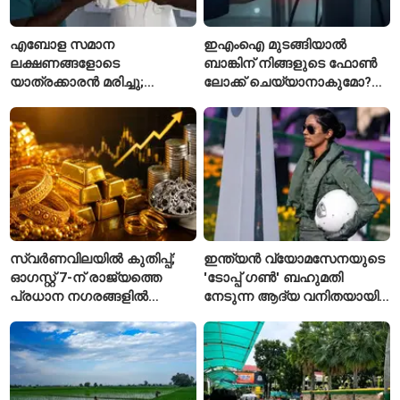
എബോള സമാന
ഇഎംഐ മുടങ്ങിയാൽ
ലക്ഷണങ്ങളോടെ
ബാങ്കിന് നിങ്ങളുടെ ഫോൺ
യാത്രക്കാരൻ മരിച്ചു;
ലോക്ക് ചെയ്യാനാകുമോ?
കോംഗോയിൽ 200-ഓളം
ആർബിഐയുടെ പുതിയ
യാത്രക്കാരെ
ചട്ടങ്ങൾ ഇങ്ങനെ
നിരീക്ഷണത്തിൽ
സ്വർണവിലയിൽ കുതിപ്പ്;
ഇന്ത്യൻ വ്യോമസേനയുടെ
ഓഗസ്റ്റ് 7-ന് രാജ്യത്തെ
'ടോപ്പ് ഗൺ' ബഹുമതി
പ്രധാന നഗരങ്ങളിൽ
നേടുന്ന ആദ്യ വനിതയായി
നിരക്കുകൾ ഉയർന്നു
ഭാവന കാന്ത്