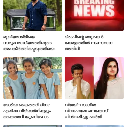
മുഖ്യമന്ത്രിയെ
ട്രംപിന്റെ മരുമകൻ
സമൂഹമാധ്യമത്തിലൂടെ
കേരളത്തിൽ സംസ്ഥാന
അപകീർത്തിപ്പെടുത്തിയെന്ന്
അതിഥി
ആരോപണം; അർജുൻ
ആയങ്കിക്കെതിരെ പുതിയ
കേസ്
ദേശീയ കൈത്തറി ദിനം:
വിജയ്–സംഗീത
എല്ലാ വിദ്യാർഥികളും
വിവാഹമോചനക്കേസ്
കൈത്തറി യൂണിഫോം
പിൻവലിച്ചു; ഹർജി
ധരിക്കുന്ന കേരളത്തിലെ ഈ
പിൻവലിച്ചതോടെ കേസ്