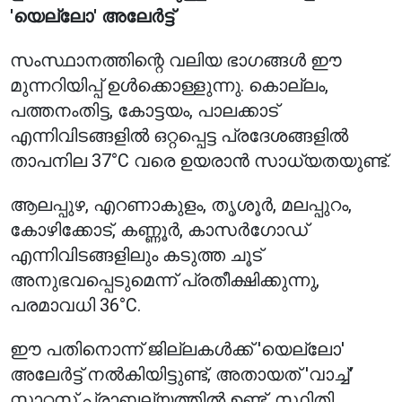
'യെല്ലോ' അലേർട്ട്
സംസ്ഥാനത്തിന്റെ വലിയ ഭാഗങ്ങൾ ഈ
മുന്നറിയിപ്പ് ഉൾക്കൊള്ളുന്നു. കൊല്ലം,
പത്തനംതിട്ട, കോട്ടയം, പാലക്കാട്
എന്നിവിടങ്ങളിൽ ഒറ്റപ്പെട്ട പ്രദേശങ്ങളിൽ
താപനില 37°C വരെ ഉയരാൻ സാധ്യതയുണ്ട്.
ആലപ്പുഴ, എറണാകുളം, തൃശൂർ, മലപ്പുറം,
കോഴിക്കോട്, കണ്ണൂർ, കാസർഗോഡ്
എന്നിവിടങ്ങളിലും കടുത്ത ചൂട്
അനുഭവപ്പെടുമെന്ന് പ്രതീക്ഷിക്കുന്നു,
പരമാവധി 36°C.
ഈ പതിനൊന്ന് ജില്ലകൾക്ക് 'യെല്ലോ'
അലേർട്ട് നൽകിയിട്ടുണ്ട്, അതായത് 'വാച്ച്'
സ്റ്റാറ്റസ് പ്രാബല്യത്തിൽ ഉണ്ട്. സ്ഥിതി