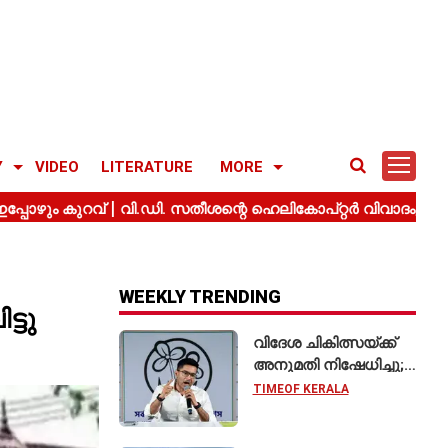
Y
VIDEO
LITERATURE
MORE
WEEKLY TRENDING
്ടു
വിദേശ ചികിത്സയ്ക്ക്
അനുമതി നിഷേധിച്ചു;
സുപ്രീം കോടതിയെ
TIMEOF KERALA
സമീപിച്ച് അഭിഷേക്
ബാനർജി