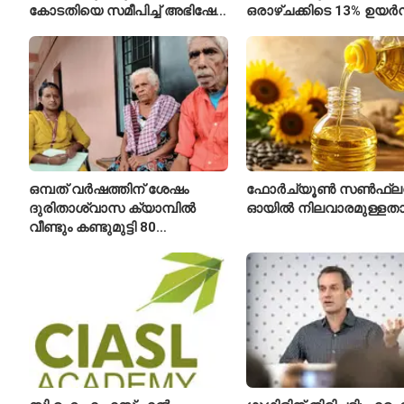
കോടതിയെ സമീപിച്ച് അഭിഷേക്
ഒരാഴ്ചക്കിടെ 13% ഉയർന്
ബാനർജി
കഴിഞ്ഞ വർഷത്തേക്കാൾ
ഇപ്പോഴും കുറവ്
ഒമ്പത് വർഷത്തിന് ശേഷം
ഫോർച്യൂൺ സൺഫ്ല
ദുരിതാശ്വാസ ക്യാമ്പിൽ
ഓയിൽ നിലവാരമുള്ള
വീണ്ടും കണ്ടുമുട്ടി 80
വയസ്സുകാരായ ദമ്പതികൾ