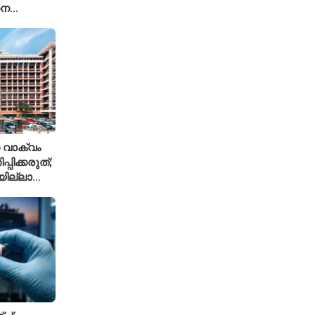
ധന
്ച്എഐ
 വാക്വം
്പിക്കരുത്;
ില്ലാത്ത
ിലക്ക്