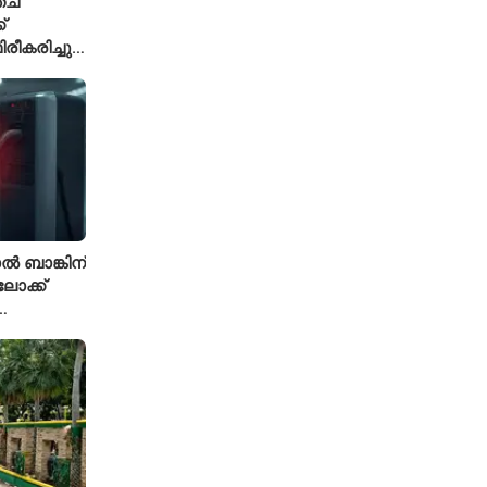
ച്
്
ീകരിച്ചു;
ലേഷനിൽ
 ബാങ്കിന്
ോക്ക്
ുതിയ