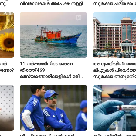
നു;
വിവരാവകാശ അപേക്ഷ തള്ളി
സുരക്ഷാ പരിശോ
കേരള സർക്കാർ
ആരംഭിച്ച് എൻഎച
വർ
11 വർഷത്തിനിടെ കേരള
അനുമതിയില്ലാത്ത
താണോ?
തീരത്ത് 469
ലിഫ്റ്റുകൾ പ്രവർത്തിപ
മത്സ്യത്തൊഴിലാളികൾ മരിച്ചു;
സുരക്ഷാ അനുമതിയ
160 പേരെ കാണാതായി,
ലിഫ്റ്റുകൾക്ക്
47,773 പേരെ രക്ഷപ്പെടുത്തി
ഹൈക്കോടതിയുടെ വ