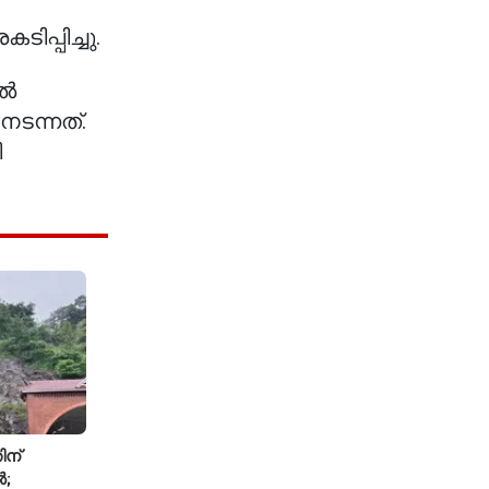
പ്പിച്ചു.
കൽ
ടന്നത്.
ി
ിന്
ൽ;