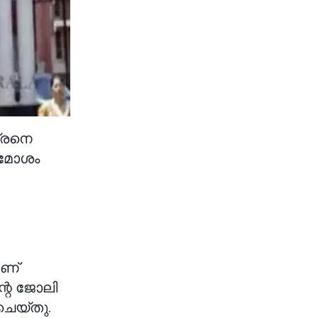
്രനെ
് മോശം
ാണ്
ന്റെ ജോലി
ചെയ്തു.