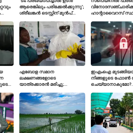
ഐ
'ടീം പ്രഖ്യാപിച്ചാൽ ഉടൻ
സ്പെയിനിൽ ഫ്രഞ്
്റവും
ആരെങ്കിലും പരിക്കേൽക്കുന്നു';
വിനോദസഞ്ചാരിക്ക
ം
ശ്രീലങ്കൻ ടെസ്റ്റിന് മുൻപ്
ഹാന്റാവൈറസ് സ്ഥിര
വേഷകൻ
ഇന്ത്യൻ ടീമിനെ കുറിച്ച്
രോഗിയെ ഐസൊ
മുൻതാരം
പ്രവേശിപ്പിച്ചു
െ
എബോള സമാന
ഇഎംഐ മുടങ്ങിയാൽ
്ന
ലക്ഷണങ്ങളോടെ
നിങ്ങളുടെ ഫോൺ ല
ുടെ
യാത്രക്കാരൻ മരിച്ചു;
ചെയ്യാനാകുമോ?
കോംഗോയിൽ 200-ഓളം
ആർബിഐയുടെ പ
യാത്രക്കാരെ നിരീക്ഷണത്തിൽ
ചട്ടങ്ങൾ ഇങ്ങനെ