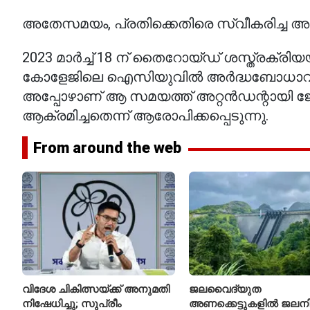
അതേസമയം, പ്രതിക്കെതിരെ സ്വീകരിച്ച അച്ചട
2023 മാർച്ച് 18 ന് തൈറോയ്ഡ് ശസ്ത്രക്ര
കോളേജിലെ ഐസിയുവിൽ അർദ്ധബോധാവസ്ഥയ
അപ്പോഴാണ് ആ സമയത്ത് അറ്റൻഡന്റായി ജോ
ആക്രമിച്ചതെന്ന് ആരോപിക്കപ്പെടുന്നു.
From around the web
വിദേശ ചികിത്സയ്ക്ക് അനുമതി
ജലവൈദ്യുത
നിഷേധിച്ചു; സുപ്രീം
അണക്കെട്ടുകളിൽ ജലനിരപ