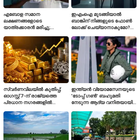
എബോള സമാന
ഇഎംഐ മുടങ്ങിയാൽ
ലക്ഷണങ്ങളോടെ
ബാങ്കിന് നിങ്ങളുടെ ഫോൺ
യാത്രക്കാരൻ മരിച്ചു;
ലോക്ക് ചെയ്യാനാകുമോ?
കോംഗോയിൽ 200-ഓളം
ആർബിഐയുടെ പുതിയ
യാത്രക്കാരെ
ചട്ടങ്ങൾ ഇങ്ങനെ
നിരീക്ഷണത്തിൽ
സ്വർണവിലയിൽ കുതിപ്പ്;
ഇന്ത്യൻ വ്യോമസേനയുടെ
ഓഗസ്റ്റ് 7-ന് രാജ്യത്തെ
'ടോപ്പ് ഗൺ' ബഹുമതി
പ്രധാന നഗരങ്ങളിൽ
നേടുന്ന ആദ്യ വനിതയായി
നിരക്കുകൾ ഉയർന്നു
ഭാവന കാന്ത്