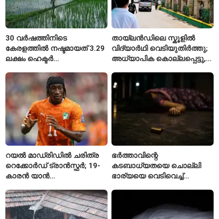
30 വർഷത്തിനിടെ
തായ്‌ലൻഡിലെ സ്കൂളിൽ
കേരളത്തിൽ നഷ്ടമായത് 3.29
വിദ്യാർഥി വെടിയുതിർത്തു;
ലക്ഷം ഹെക്ടർ
അധ്യാപിക കൊല്ലപ്പെട്ടു,
നെൽപ്പാടങ്ങൾ
നിരവധി പേർക്ക് പരിക്ക്
റയൽ മാഡ്രിഡിൽ ചരിത്ര
ഭർത്താവിന്റെ
റെക്കോർഡ് ട്രാൻസ്ഫർ; 19-
കടബാധ്യതയെ ചൊല്ലി
കാരൻ യാൻ
ഭാര്യയെ വെടിവെച്ച്
ഡിയോമാൻഡെയെ
കൊലപ്പെടുത്തി? പൂനെയിൽ
സ്വന്തമാക്കി സ്പാനിഷ്
നടുക്കം സൃഷ്ടിച്ച
വമ്പന്മാർ
കൊലപാതകം