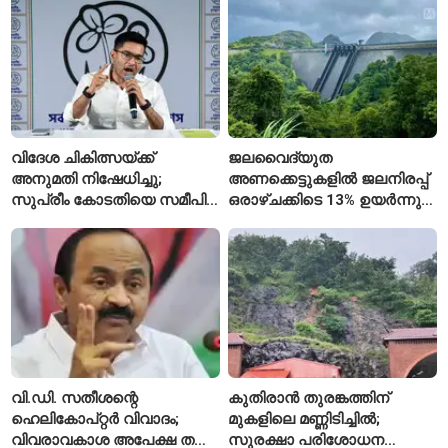
സ്കൂൾ വേറിട്ട മാതൃക
അവസാനിപ്പിച്ച് കോടതി
വിദേശ ചികിത്സയ്ക്ക്
ജലവൈദ്യുത
അനുമതി നിഷേധിച്ചു;
അണക്കെട്ടുകളിൽ ജലനിരപ്പ്
സുപ്രീം കോടതിയെ സമീപിച്ച്
ഒരാഴ്ചക്കിടെ 13% ഉയർന്നു;
അഭിഷേക് ബാനർജി
കഴിഞ്ഞ വർഷത്തേക്കാൾ
ഇപ്പോഴും കുറവ്
വി.ഡി. സതീശന്റെ
കുതിരാൻ തുരങ്കത്തിന്
ഹെലികോപ്റ്റർ വിവാദം;
മുകളിലെ മണ്ണിടിച്ചിൽ;
വിവരാവകാശ അപേക്ഷ തള്ളി
സുരക്ഷാ പരിശോധന