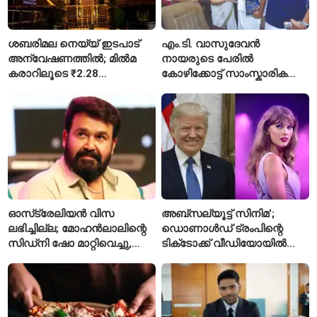
ശബരിമല നെയ്യ് ഇടപാട്
എം.ടി. വാസുദേവൻ
അന്വേഷണത്തിൽ; മിൽമ
നായരുടെ പേരിൽ
കരാറിലൂടെ ₹2.28
കോഴിക്കോട്ട് സാംസ്കാരിക
കോടിയുടെ നഷ്ടമെന്ന്
പാർക്ക്; പ്രാരംഭ
എഫ്ഐആർ
പ്രവർത്തനങ്ങൾക്ക് ₹50
കോടി
ഓസ്‌ട്രേലിയൻ വിസ
അബ്സല്യൂട്ട് സിനിമ’;
ലഭിച്ചില്ല; മോഹൻലാലിന്റെ
ഡൊണാൾഡ് ട്രംപിന്റെ
സിഡ്‌നി ഷോ മാറ്റിവെച്ചു,
ടിക്‌ടോക്ക് വീഡിയോയിൽ
വീഡിയോയിലൂടെ ക്ഷമ
നിന്ന് ടെയ്‌ലർ സ്വിഫ്റ്റിന്റെ
ചോദിച്ച് താരം
‘August’ നീക്കം ചെയ്തു