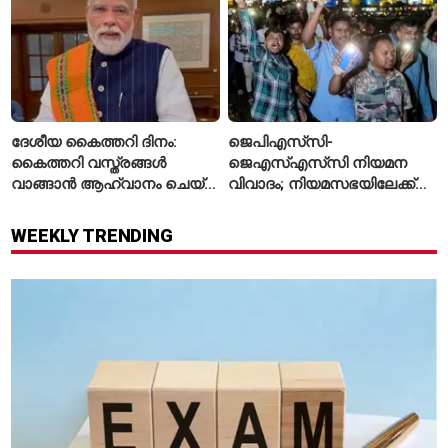
ദേശീയ കൈത്തറി ദിനം:
ജെപിഎസ്‌സി-
കൈത്തറി വസ്ത്രങ്ങൾ
ജെഎസ്എസ്‌സി നിയമന
വാങ്ങാൻ ആഹ്വാനം ചെയ്ത്
വിവാദം; നിയമസഭയിലേക്ക്
പ്രധാനമന്ത്രി
വിദ്യാർഥികളുടെ മാർച്ച് ഇന്ന്
WEEKLY TRENDING