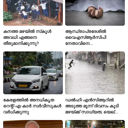
കനത്ത മഴയിൽ സ്‌കൂൾ
ആന്ധ്രാപ്രദേശിൽ
അവധി എങ്ങനെ
വൈഎസ്ആർസിപി
തീരുമാനിക്കുന്നു?
നേതാവിനെ
വെട്ടിക്കൊലപ്പെടുത്തി;
അന്വേഷണം ആരംഭിച്ച്
പൊലീസ്
കേരളത്തിൽ അനധികൃത
ഡൽഹി-എൻസിആറിൽ
റെന്റ്-എ-കാർ സർവീസുകൾ
അടുത്ത മൂന്ന് ദിവസം കൂടി
വർധിക്കുന്നു
മഴയ്ക്ക് സാധ്യത; യെല്ലോ
അലർട്ട് പ്രഖ്യാപിച്ച്
ഐഎംഡി