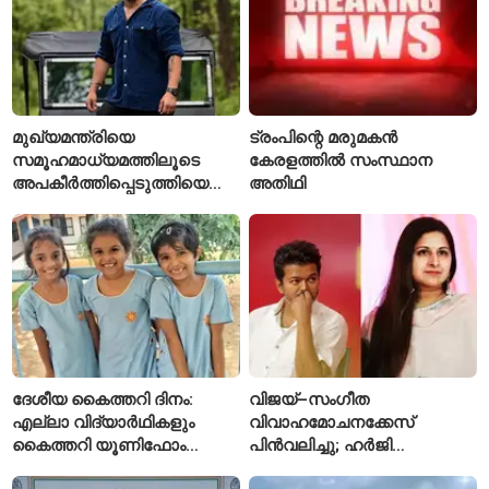
മുഖ്യമന്ത്രിയെ
ട്രംപിന്റെ മരുമകൻ
സമൂഹമാധ്യമത്തിലൂടെ
കേരളത്തിൽ സംസ്ഥാന
അപകീർത്തിപ്പെടുത്തിയെന്ന്
അതിഥി
ആരോപണം; അർജുൻ
ആയങ്കിക്കെതിരെ പുതിയ
കേസ്
ദേശീയ കൈത്തറി ദിനം:
വിജയ്–സംഗീത
എല്ലാ വിദ്യാർഥികളും
വിവാഹമോചനക്കേസ്
കൈത്തറി യൂണിഫോം
പിൻവലിച്ചു; ഹർജി
ധരിക്കുന്ന കേരളത്തിലെ ഈ
പിൻവലിച്ചതോടെ കേസ്