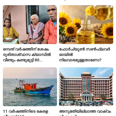
കേരള സർക്കാർ
ആരംഭിച്ച് എൻഎച്ച്എഐ
ഒമ്പത് വർഷത്തിന് ശേഷം
ഫോർച്യൂൺ സൺഫ്ലവർ
ദുരിതാശ്വാസ ക്യാമ്പിൽ
ഓയിൽ
വീണ്ടും കണ്ടുമുട്ടി 80
നിലവാരമുള്ളതാണോ?
വയസ്സുകാരായ ദമ്പതികൾ
11 വർഷത്തിനിടെ കേരള
അനുമതിയില്ലാത്ത വാക്വം