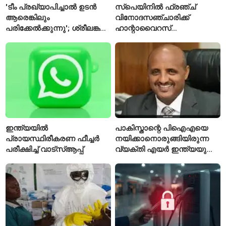
'ടീം പ്രഖ്യാപിച്ചാൽ ഉടൻ
സ്പെയിനിൽ ഫ്രഞ്ച്
ആരെങ്കിലും
വിനോദസഞ്ചാരിക്ക്
പരിക്കേൽക്കുന്നു'; ശ്രീലങ്കൻ
ഹാന്റാവൈറസ്
ടെസ്റ്റിന് മുൻപ് ഇന്ത്യൻ
സ്ഥിരീകരിച്ചു; രോഗിയെ
ടീമിനെ കുറിച്ച് മുൻതാരം
ഐസൊലേഷനിൽ
പ്രവേശിപ്പിച്ചു
ഇന്ത്യയിൽ
പാകിസ്താന്റെ പിഐഎയെ
പ്രായസ്ഥിരീകരണ ഫീച്ചർ
നയിക്കാനൊരുങ്ങിയിരുന്ന
പരീക്ഷിച്ച് വാട്‌സ്ആപ്പ്
വ്യക്തി എയർ ഇന്ത്യയുടെ
പുതിയ സിഇഒ