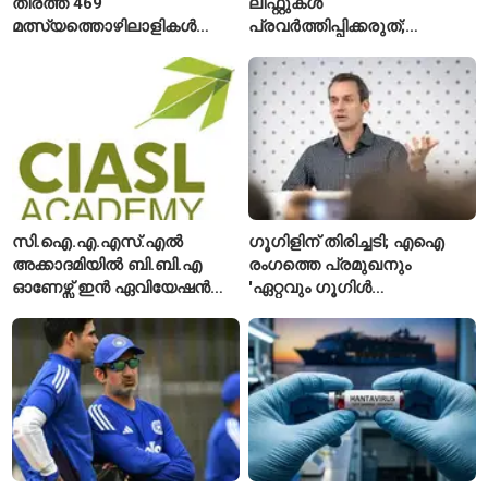
തീരത്ത് 469
ലിഫ്റ്റുകൾ
മത്സ്യത്തൊഴിലാളികൾ
പ്രവർത്തിപ്പിക്കരുത്;
മരിച്ചു; 160 പേരെ
സുരക്ഷാ
കാണാതായി, 47,773 പേരെ
അനുമതിയില്ലാത്ത
രക്ഷപ്പെടുത്തി
ലിഫ്റ്റുകൾക്ക്
ഹൈക്കോടതിയുടെ വിലക്ക്
സി.ഐ.എ.എസ്.എൽ
ഗൂഗിളിന് തിരിച്ചടി; എഐ
അക്കാദമിയിൽ ബി.ബി.എ
രംഗത്തെ പ്രമുഖനും
ഓണേഴ്സ് ഇൻ ഏവിയേഷൻ
'ഏറ്റവും ഗൂഗിൾ
മാനേജ്മെന്റ്: പ്രവേശനം
വ്യക്തി'യെന്നും
ഈമാസം 12 വരെ
വിശേഷിപ്പിക്കപ്പെട്ട
ഗവേഷകൻ രാജിവെച്ചു