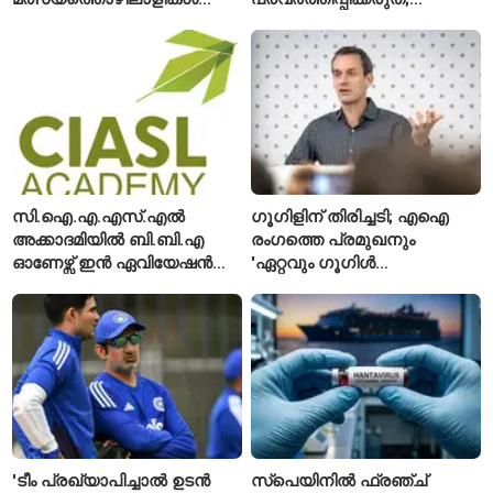
മരിച്ചു; 160 പേരെ
സുരക്ഷാ
കാണാതായി, 47,773 പേരെ
അനുമതിയില്ലാത്ത
രക്ഷപ്പെടുത്തി
ലിഫ്റ്റുകൾക്ക്
ഹൈക്കോടതിയുടെ വിലക്ക്
സി.ഐ.എ.എസ്.എൽ
ഗൂഗിളിന് തിരിച്ചടി; എഐ
അക്കാദമിയിൽ ബി.ബി.എ
രംഗത്തെ പ്രമുഖനും
ഓണേഴ്സ് ഇൻ ഏവിയേഷൻ
'ഏറ്റവും ഗൂഗിൾ
മാനേജ്മെന്റ്: പ്രവേശനം
വ്യക്തി'യെന്നും
ഈമാസം 12 വരെ
വിശേഷിപ്പിക്കപ്പെട്ട
ഗവേഷകൻ രാജിവെച്ചു
'ടീം പ്രഖ്യാപിച്ചാൽ ഉടൻ
സ്പെയിനിൽ ഫ്രഞ്ച്