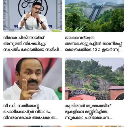
വിദേശ ചികിത്സയ്ക്ക്
ജലവൈദ്യുത
അനുമതി നിഷേധിച്ചു;
അണക്കെട്ടുകളിൽ ജലനിരപ്പ്
സുപ്രീം കോടതിയെ സമീപിച്ച്
ഒരാഴ്ചക്കിടെ 13% ഉയർന്നു;
അഭിഷേക് ബാനർജി
കഴിഞ്ഞ വർഷത്തേക്കാൾ
ഇപ്പോഴും കുറവ്
വി.ഡി. സതീശന്റെ
കുതിരാൻ തുരങ്കത്തിന്
ഹെലികോപ്റ്റർ വിവാദം;
മുകളിലെ മണ്ണിടിച്ചിൽ;
വിവരാവകാശ അപേക്ഷ തള്ളി
സുരക്ഷാ പരിശോധന
കേരള സർക്കാർ
ആരംഭിച്ച് എൻഎച്ച്എഐ