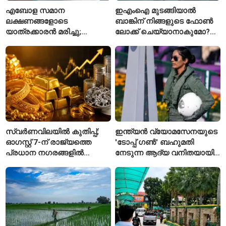
എബോള സമാന
ഇഎംഐ മുടങ്ങിയാൽ
ലക്ഷണങ്ങളോടെ
ബാങ്കിന് നിങ്ങളുടെ ഫോൺ
യാത്രക്കാരൻ മരിച്ചു;
ലോക്ക് ചെയ്യാനാകുമോ?
കോംഗോയിൽ 200-ഓളം
ആർബിഐയുടെ പുതിയ
യാത്രക്കാരെ
ചട്ടങ്ങൾ ഇങ്ങനെ
നിരീക്ഷണത്തിൽ
സ്വർണവിലയിൽ കുതിപ്പ്;
ഇന്ത്യൻ വ്യോമസേനയുടെ
ഓഗസ്റ്റ് 7-ന് രാജ്യത്തെ
'ടോപ്പ് ഗൺ' ബഹുമതി
പ്രധാന നഗരങ്ങളിൽ
നേടുന്ന ആദ്യ വനിതയായി
നിരക്കുകൾ ഉയർന്നു
ഭാവന കാന്ത്