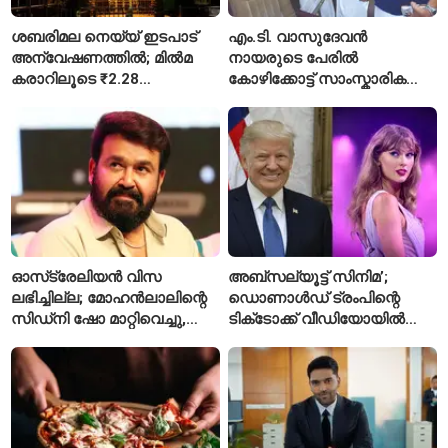
ശബരിമല നെയ്യ് ഇടപാട്
എം.ടി. വാസുദേവൻ
അന്വേഷണത്തിൽ; മിൽമ
നായരുടെ പേരിൽ
കരാറിലൂടെ ₹2.28
കോഴിക്കോട്ട് സാംസ്കാരിക
കോടിയുടെ നഷ്ടമെന്ന്
പാർക്ക്; പ്രാരംഭ
എഫ്ഐആർ
പ്രവർത്തനങ്ങൾക്ക് ₹50
കോടി
ഓസ്‌ട്രേലിയൻ വിസ
അബ്സല്യൂട്ട് സിനിമ’;
ലഭിച്ചില്ല; മോഹൻലാലിന്റെ
ഡൊണാൾഡ് ട്രംപിന്റെ
സിഡ്‌നി ഷോ മാറ്റിവെച്ചു,
ടിക്‌ടോക്ക് വീഡിയോയിൽ
വീഡിയോയിലൂടെ ക്ഷമ
നിന്ന് ടെയ്‌ലർ സ്വിഫ്റ്റിന്റെ
ചോദിച്ച് താരം
‘August’ നീക്കം ചെയ്തു