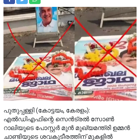
പുതുപ്പള്ളി (കോട്ടയം, കേരളം):
എൽഡിഎഫിന്റെ സെൻട്രൽ സോൺ
റാലിയുടെ പോസ്റ്റർ മുൻ മുഖ്യമന്ത്രി ഉമ്മൻ
ചാണ്ടിയുടെ ശവകുടീരത്തിന് മുകളിൽ