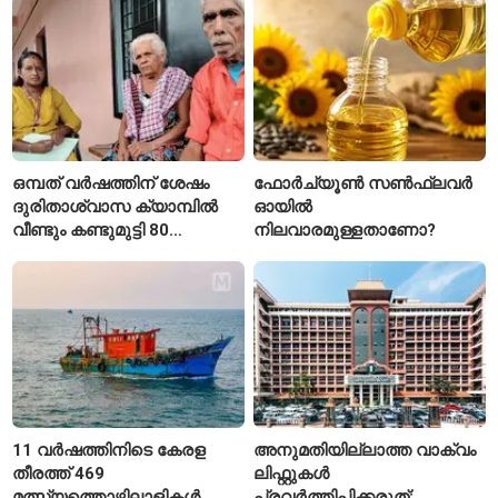
ഒമ്പത് വർഷത്തിന് ശേഷം
ഫോർച്യൂൺ സൺഫ്ലവർ
ദുരിതാശ്വാസ ക്യാമ്പിൽ
ഓയിൽ
വീണ്ടും കണ്ടുമുട്ടി 80
നിലവാരമുള്ളതാണോ?
വയസ്സുകാരായ ദമ്പതികൾ
11 വർഷത്തിനിടെ കേരള
അനുമതിയില്ലാത്ത വാക്വം
തീരത്ത് 469
ലിഫ്റ്റുകൾ
മത്സ്യത്തൊഴിലാളികൾ
പ്രവർത്തിപ്പിക്കരുത്;