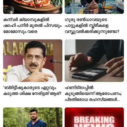
കന്വർ ക്യാമ്പുകളിൽ
ഗുരു രൺധാവയുടെ
ഷാഹി പനീർ മുതൽ പിസയും
പാട്ടുകളിൽ സ്ത്രീകളെ
മോമോസും വരെ
വസ്തുവൽക്കരിക്കുന്നുണ്ടോ?
‘ബ്രിട്ടീഷുകാരുടെ ഏറ്റവും
ഹണിട്രാപ്പിൽ
കടുത്ത ശിക്ഷ നേരിട്ടത് ആര്?
കുടുങ്ങിയെന്ന് ആരോപണം;
പ്രതിരോധ രഹസ്യങ്ങൾ
ചോർത്തിയ വ്യോമസേന
വിങ് കമാൻഡർ അറസ്റ്റിൽ