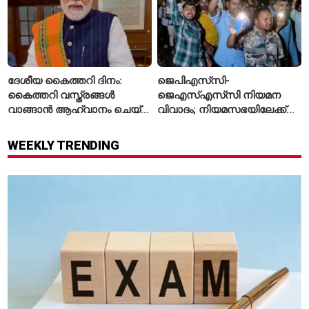
ദേശീയ കൈത്തറി ദിനം:
ജെപിഎസ്‌സി-
കൈത്തറി വസ്ത്രങ്ങൾ
ജെഎസ്എസ്‌സി നിയമന
വാങ്ങാൻ ആഹ്വാനം ചെയ്ത്
വിവാദം; നിയമസഭയിലേക്ക്
പ്രധാനമന്ത്രി
വിദ്യാർഥികളുടെ മാർച്ച് ഇന്ന്
WEEKLY TRENDING