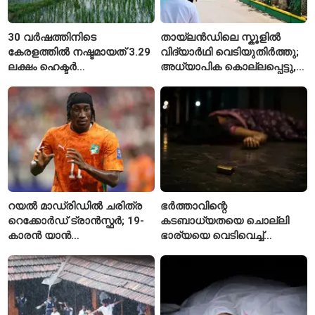
30 വർഷത്തിനിടെ
തായ്‌ലൻഡിലെ സ്കൂളിൽ
കേരളത്തിൽ നഷ്ടമായത് 3.29
വിദ്യാർഥി വെടിയുതിർത്തു;
ലക്ഷം ഹെക്ടർ
അധ്യാപിക കൊല്ലപ്പെട്ടു,
നെൽപ്പാടങ്ങൾ
നിരവധി പേർക്ക് പരിക്ക്
റയൽ മാഡ്രിഡിൽ ചരിത്ര
ഭർത്താവിന്റെ
റെക്കോർഡ് ട്രാൻസ്ഫർ; 19-
കടബാധ്യതയെ ചൊല്ലി
കാരൻ യാൻ
ഭാര്യയെ വെടിവെച്ച്
ഡിയോമാൻഡെയെ
കൊലപ്പെടുത്തി? പൂനെയിൽ
സ്വന്തമാക്കി സ്പാനിഷ്
നടുക്കം സൃഷ്ടിച്ച
വമ്പന്മാർ
കൊലപാതകം