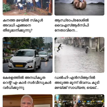
കനത്ത മഴയിൽ സ്‌കൂൾ
ആന്ധ്രാപ്രദേശിൽ
അവധി എങ്ങനെ
വൈഎസ്ആർസിപി
തീരുമാനിക്കുന്നു?
നേതാവിനെ
വെട്ടിക്കൊലപ്പെടുത്തി;
അന്വേഷണം ആരംഭിച്ച്
പൊലീസ്
കേരളത്തിൽ അനധികൃത
ഡൽഹി-എൻസിആറിൽ
റെന്റ്-എ-കാർ സർവീസുകൾ
അടുത്ത മൂന്ന് ദിവസം കൂടി
വർധിക്കുന്നു
മഴയ്ക്ക് സാധ്യത; യെല്ലോ
അലർട്ട് പ്രഖ്യാപിച്ച്
ഐഎംഡി