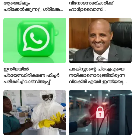
ആരെങ്കിലും
വിനോദസഞ്ചാരിക്ക്
പരിക്കേൽക്കുന്നു'; ശ്രീലങ്കൻ
ഹാന്റാവൈറസ്
ടെസ്റ്റിന് മുൻപ് ഇന്ത്യൻ
സ്ഥിരീകരിച്ചു; രോഗിയെ
ടീമിനെ കുറിച്ച് മുൻതാരം
ഐസൊലേഷനിൽ
പ്രവേശിപ്പിച്ചു
ഇന്ത്യയിൽ
പാകിസ്താന്റെ പിഐഎയെ
പ്രായസ്ഥിരീകരണ ഫീച്ചർ
നയിക്കാനൊരുങ്ങിയിരുന്ന
പരീക്ഷിച്ച് വാട്‌സ്ആപ്പ്
വ്യക്തി എയർ ഇന്ത്യയുടെ
പുതിയ സിഇഒ