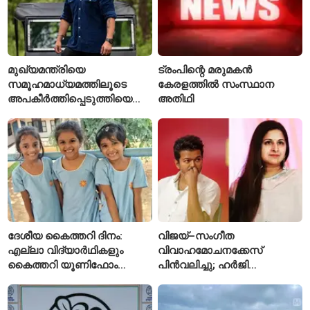
മുഖ്യമന്ത്രിയെ
ട്രംപിന്റെ മരുമകൻ
സമൂഹമാധ്യമത്തിലൂടെ
കേരളത്തിൽ സംസ്ഥാന
അപകീർത്തിപ്പെടുത്തിയെന്ന്
അതിഥി
ആരോപണം; അർജുൻ
ആയങ്കിക്കെതിരെ പുതിയ
കേസ്
ദേശീയ കൈത്തറി ദിനം:
വിജയ്–സംഗീത
എല്ലാ വിദ്യാർഥികളും
വിവാഹമോചനക്കേസ്
കൈത്തറി യൂണിഫോം
പിൻവലിച്ചു; ഹർജി
ധരിക്കുന്ന കേരളത്തിലെ ഈ
പിൻവലിച്ചതോടെ കേസ്
സ്കൂൾ വേറിട്ട മാതൃക
അവസാനിപ്പിച്ച് കോടതി