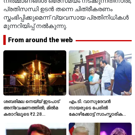
നിർമ്മാണങ്ങൾ ഒരേസമയം നടക്കുന്നതിനാൽ,
പ്രതിസന്ധി ഉടൻ തന്നെ ചിത്രീകരണം
സ്തംഭിപ്പിക്കുമെന്ന് വ്യവസായ പ്രതിനിധികൾ
മുന്നറിയിപ്പ് നൽകുന്നു.
From around the web
ശബരിമല നെയ്യ് ഇടപാട്
എം.ടി. വാസുദേവൻ
അന്വേഷണത്തിൽ; മിൽമ
നായരുടെ പേരിൽ
കരാറിലൂടെ ₹2.28
കോഴിക്കോട്ട് സാംസ്കാരിക
കോടിയുടെ നഷ്ടമെന്ന്
പാർക്ക്; പ്രാരംഭ
എഫ്ഐആർ
പ്രവർത്തനങ്ങൾക്ക് ₹50
കോടി