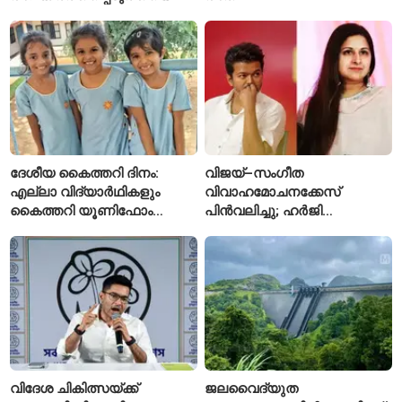
ആരോപണം; അർജുൻ
ആയങ്കിക്കെതിരെ പുതിയ
കേസ്
ദേശീയ കൈത്തറി ദിനം:
വിജയ്–സംഗീത
എല്ലാ വിദ്യാർഥികളും
വിവാഹമോചനക്കേസ്
കൈത്തറി യൂണിഫോം
പിൻവലിച്ചു; ഹർജി
ധരിക്കുന്ന കേരളത്തിലെ ഈ
പിൻവലിച്ചതോടെ കേസ്
സ്കൂൾ വേറിട്ട മാതൃക
അവസാനിപ്പിച്ച് കോടതി
വിദേശ ചികിത്സയ്ക്ക്
ജലവൈദ്യുത