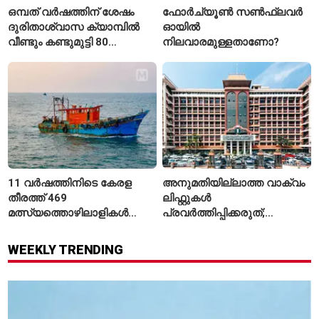
ഒമ്പത് വർഷത്തിന് ശേഷം
ഫോർച്യൂൺ സൺഫ്ലവർ
ദുരിതാശ്വാസ ക്യാമ്പിൽ
ഓയിൽ
വീണ്ടും കണ്ടുമുട്ടി 80
നിലവാരമുള്ളതാണോ?
വയസ്സുകാരായ ദമ്പതികൾ
11 വർഷത്തിനിടെ കേരള
അനുമതിയില്ലാത്ത വാക്വം
തീരത്ത് 469
ലിഫ്റ്റുകൾ
മത്സ്യത്തൊഴിലാളികൾ
പ്രവർത്തിപ്പിക്കരുത്;
മരിച്ചു; 160 പേരെ
സുരക്ഷാ
കാണാതായി, 47,773 പേരെ
അനുമതിയില്ലാത്ത
WEEKLY TRENDING
രക്ഷപ്പെടുത്തി
ലിഫ്റ്റുകൾക്ക്
ഹൈക്കോടതിയുടെ വിലക്ക്