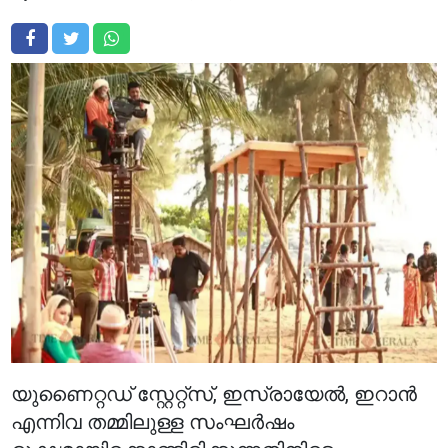
യുണൈറ്റഡ് സ്റ്റേറ്റ്സ്, ഇസ്രായേൽ, ഇറാൻ
എന്നിവ തമ്മിലുള്ള സംഘർഷം