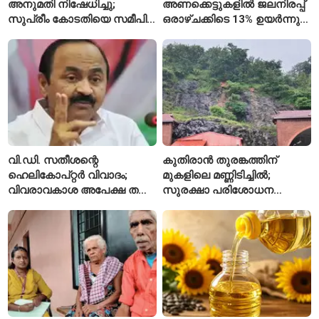
അനുമതി നിഷേധിച്ചു;
അണക്കെട്ടുകളിൽ ജലനിരപ്പ്
സുപ്രീം കോടതിയെ സമീപിച്ച്
ഒരാഴ്ചക്കിടെ 13% ഉയർന്നു;
അഭിഷേക് ബാനർജി
കഴിഞ്ഞ വർഷത്തേക്കാൾ
ഇപ്പോഴും കുറവ്
വി.ഡി. സതീശന്റെ
കുതിരാൻ തുരങ്കത്തിന്
ഹെലികോപ്റ്റർ വിവാദം;
മുകളിലെ മണ്ണിടിച്ചിൽ;
വിവരാവകാശ അപേക്ഷ തള്ളി
സുരക്ഷാ പരിശോധന
കേരള സർക്കാർ
ആരംഭിച്ച് എൻഎച്ച്എഐ