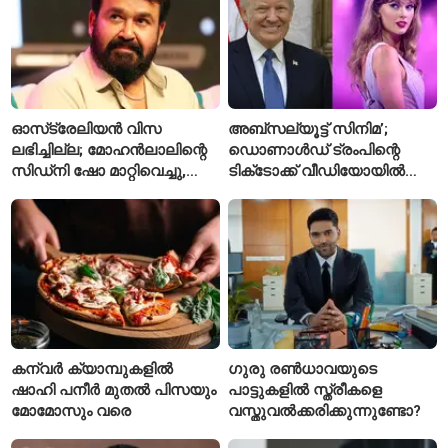
ഓസ്‌ട്രേലിയൻ വിസ
അബ്സല്യൂട്ട് സിനിമ’;
ലഭിച്ചില്ല; മോഹൻലാലിന്റെ
ഡൊണാൾഡ് ട്രംപിന്റെ
സിഡ്‌നി ഷോ മാറ്റിവെച്ചു,
ടിക്‌ടോക്ക് വീഡിയോയിൽ
വീഡിയോയിലൂടെ ക്ഷമ
നിന്ന് ടെയ്‌ലർ സ്വിഫ്റ്റിന്റെ
ചോദിച്ച് താരം
‘August’ നീക്കം ചെയ്തു
കന്വർ ക്യാമ്പുകളിൽ
ഗുരു രൺധാവയുടെ
ഷാഹി പനീർ മുതൽ പിസയും
പാട്ടുകളിൽ സ്ത്രീകളെ
മോമോസും വരെ
വസ്തുവൽക്കരിക്കുന്നുണ്ടോ?