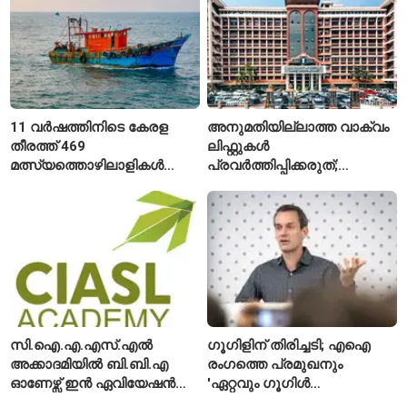
11 വർഷത്തിനിടെ കേരള
അനുമതിയില്ലാത്ത വാക്വം
തീരത്ത് 469
ലിഫ്റ്റുകൾ
മത്സ്യത്തൊഴിലാളികൾ
പ്രവർത്തിപ്പിക്കരുത്;
മരിച്ചു; 160 പേരെ
സുരക്ഷാ
കാണാതായി, 47,773 പേരെ
അനുമതിയില്ലാത്ത
രക്ഷപ്പെടുത്തി
ലിഫ്റ്റുകൾക്ക്
ഹൈക്കോടതിയുടെ വിലക്ക്
സി.ഐ.എ.എസ്.എൽ
ഗൂഗിളിന് തിരിച്ചടി; എഐ
അക്കാദമിയിൽ ബി.ബി.എ
രംഗത്തെ പ്രമുഖനും
ഓണേഴ്സ് ഇൻ ഏവിയേഷൻ
'ഏറ്റവും ഗൂഗിൾ
മാനേജ്മെന്റ്: പ്രവേശനം
വ്യക്തി'യെന്നും