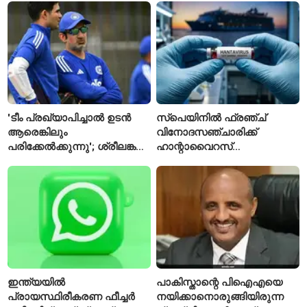
ഈമാസം 12 വരെ
വിശേഷിപ്പിക്കപ്പെട്ട
ഗവേഷകൻ രാജിവെച്ചു
'ടീം പ്രഖ്യാപിച്ചാൽ ഉടൻ
സ്പെയിനിൽ ഫ്രഞ്ച്
ആരെങ്കിലും
വിനോദസഞ്ചാരിക്ക്
പരിക്കേൽക്കുന്നു'; ശ്രീലങ്കൻ
ഹാന്റാവൈറസ്
ടെസ്റ്റിന് മുൻപ് ഇന്ത്യൻ
സ്ഥിരീകരിച്ചു; രോഗിയെ
ടീമിനെ കുറിച്ച് മുൻതാരം
ഐസൊലേഷനിൽ
പ്രവേശിപ്പിച്ചു
ഇന്ത്യയിൽ
പാകിസ്താന്റെ പിഐഎയെ
പ്രായസ്ഥിരീകരണ ഫീച്ചർ
നയിക്കാനൊരുങ്ങിയിരുന്ന