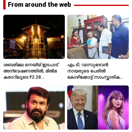
From around the web
ശബരിമല നെയ്യ് ഇടപാട്
എം.ടി. വാസുദേവൻ
അന്വേഷണത്തിൽ; മിൽമ
നായരുടെ പേരിൽ
കരാറിലൂടെ ₹2.28
കോഴിക്കോട്ട് സാംസ്കാരിക
കോടിയുടെ നഷ്ടമെന്ന്
പാർക്ക്; പ്രാരംഭ
എഫ്ഐആർ
പ്രവർത്തനങ്ങൾക്ക് ₹50
കോടി