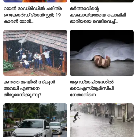
റയൽ മാഡ്രിഡിൽ ചരിത്ര
ഭർത്താവിന്റെ
റെക്കോർഡ് ട്രാൻസ്ഫർ; 19-
കടബാധ്യതയെ ചൊല്ലി
കാരൻ യാൻ
ഭാര്യയെ വെടിവെച്ച്
ഡിയോമാൻഡെയെ
കൊലപ്പെടുത്തി? പൂനെയിൽ
സ്വന്തമാക്കി സ്പാനിഷ്
നടുക്കം സൃഷ്ടിച്ച
വമ്പന്മാർ
കൊലപാതകം
കനത്ത മഴയിൽ സ്‌കൂൾ
ആന്ധ്രാപ്രദേശിൽ
അവധി എങ്ങനെ
വൈഎസ്ആർസിപി
തീരുമാനിക്കുന്നു?
നേതാവിനെ
വെട്ടിക്കൊലപ്പെടുത്തി;
അന്വേഷണം ആരംഭിച്ച്
പൊലീസ്