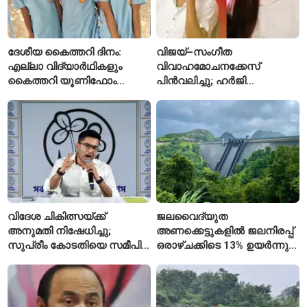
ദേശീയ കൈത്തറി ദിനം:
വിജയ്–സംഗീത
എല്ലാ വിദ്യാർഥികളും
വിവാഹമോചനക്കേസ്
കൈത്തറി യൂണിഫോം
പിൻവലിച്ചു; ഹർജി
ധരിക്കുന്ന കേരളത്തിലെ ഈ
പിൻവലിച്ചതോടെ കേസ്
സ്കൂൾ വേറിട്ട മാതൃക
അവസാനിപ്പിച്ച് കോടതി
വിദേശ ചികിത്സയ്ക്ക്
ജലവൈദ്യുത
അനുമതി നിഷേധിച്ചു;
അണക്കെട്ടുകളിൽ ജലനിരപ്പ്
സുപ്രീം കോടതിയെ സമീപിച്ച്
ഒരാഴ്ചക്കിടെ 13% ഉയർന്നു;
അഭിഷേക് ബാനർജി
കഴിഞ്ഞ വർഷത്തേക്കാൾ
ഇപ്പോഴും കുറവ്