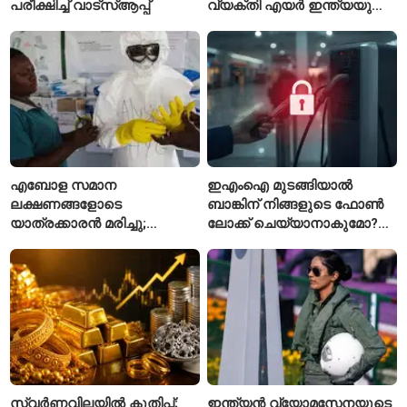
പരീക്ഷിച്ച് വാട്‌സ്ആപ്പ്
വ്യക്തി എയർ ഇന്ത്യയുടെ
പുതിയ സിഇഒ
എബോള സമാന
ഇഎംഐ മുടങ്ങിയാൽ
ലക്ഷണങ്ങളോടെ
ബാങ്കിന് നിങ്ങളുടെ ഫോൺ
യാത്രക്കാരൻ മരിച്ചു;
ലോക്ക് ചെയ്യാനാകുമോ?
കോംഗോയിൽ 200-ഓളം
ആർബിഐയുടെ പുതിയ
യാത്രക്കാരെ
ചട്ടങ്ങൾ ഇങ്ങനെ
നിരീക്ഷണത്തിൽ
സ്വർണവിലയിൽ കുതിപ്പ്;
ഇന്ത്യൻ വ്യോമസേനയുടെ