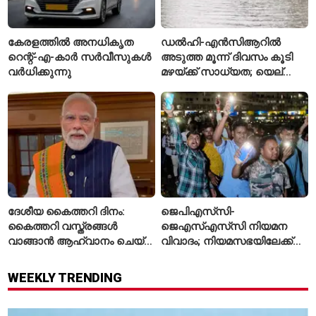
കേരളത്തിൽ അനധികൃത
ഡൽഹി-എൻസിആറിൽ
റെന്റ്-എ-കാർ സർവീസുകൾ
അടുത്ത മൂന്ന് ദിവസം കൂടി
വർധിക്കുന്നു
മഴയ്ക്ക് സാധ്യത; യെല്ലോ
അലർട്ട് പ്രഖ്യാപിച്ച്
ഐഎംഡി
ദേശീയ കൈത്തറി ദിനം:
ജെപിഎസ്‌സി-
കൈത്തറി വസ്ത്രങ്ങൾ
ജെഎസ്എസ്‌സി നിയമന
വാങ്ങാൻ ആഹ്വാനം ചെയ്ത്
വിവാദം; നിയമസഭയിലേക്ക്
പ്രധാനമന്ത്രി
വിദ്യാർഥികളുടെ മാർച്ച് ഇന്ന്
WEEKLY TRENDING