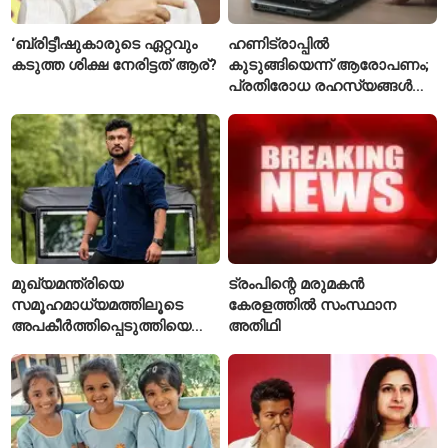
‘ബ്രിട്ടീഷുകാരുടെ ഏറ്റവും
ഹണിട്രാപ്പിൽ
കടുത്ത ശിക്ഷ നേരിട്ടത് ആര്?
കുടുങ്ങിയെന്ന് ആരോപണം;
പ്രതിരോധ രഹസ്യങ്ങൾ
ചോർത്തിയ വ്യോമസേന
വിങ് കമാൻഡർ അറസ്റ്റിൽ
മുഖ്യമന്ത്രിയെ
ട്രംപിന്റെ മരുമകൻ
സമൂഹമാധ്യമത്തിലൂടെ
കേരളത്തിൽ സംസ്ഥാന
അപകീർത്തിപ്പെടുത്തിയെന്ന്
അതിഥി
ആരോപണം; അർജുൻ
ആയങ്കിക്കെതിരെ പുതിയ
കേസ്