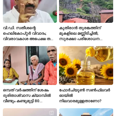
വി.ഡി. സതീശന്റെ
കുതിരാൻ തുരങ്കത്തിന്
ഹെലികോപ്റ്റർ വിവാദം;
മുകളിലെ മണ്ണിടിച്ചിൽ;
വിവരാവകാശ അപേക്ഷ തള്ളി
സുരക്ഷാ പരിശോധന
കേരള സർക്കാർ
ആരംഭിച്ച് എൻഎച്ച്എഐ
ഒമ്പത് വർഷത്തിന് ശേഷം
ഫോർച്യൂൺ സൺഫ്ലവർ
ദുരിതാശ്വാസ ക്യാമ്പിൽ
ഓയിൽ
വീണ്ടും കണ്ടുമുട്ടി 80
നിലവാരമുള്ളതാണോ?
വയസ്സുകാരായ ദമ്പതികൾ