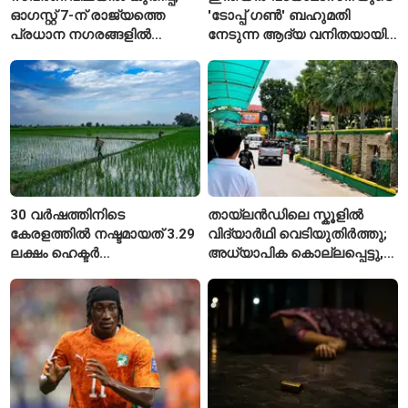
ഓഗസ്റ്റ് 7-ന് രാജ്യത്തെ
'ടോപ്പ് ഗൺ' ബഹുമതി
പ്രധാന നഗരങ്ങളിൽ
നേടുന്ന ആദ്യ വനിതയായി
നിരക്കുകൾ ഉയർന്നു
ഭാവന കാന്ത്
30 വർഷത്തിനിടെ
തായ്‌ലൻഡിലെ സ്കൂളിൽ
കേരളത്തിൽ നഷ്ടമായത് 3.29
വിദ്യാർഥി വെടിയുതിർത്തു;
ലക്ഷം ഹെക്ടർ
അധ്യാപിക കൊല്ലപ്പെട്ടു,
നെൽപ്പാടങ്ങൾ
നിരവധി പേർക്ക് പരിക്ക്