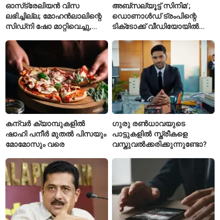
ഓസ്‌ട്രേലിയൻ വിസ
അബ്സല്യൂട്ട് സിനിമ’;
ലഭിച്ചില്ല; മോഹൻലാലിന്റെ
ഡൊണാൾഡ് ട്രംപിന്റെ
സിഡ്‌നി ഷോ മാറ്റിവെച്ചു,
ടിക്‌ടോക്ക് വീഡിയോയിൽ
വീഡിയോയിലൂടെ ക്ഷമ
നിന്ന് ടെയ്‌ലർ സ്വിഫ്റ്റിന്റെ
ചോദിച്ച് താരം
‘August’ നീക്കം ചെയ്തു
കന്വർ ക്യാമ്പുകളിൽ
ഗുരു രൺധാവയുടെ
ഷാഹി പനീർ മുതൽ പിസയും
പാട്ടുകളിൽ സ്ത്രീകളെ
മോമോസും വരെ
വസ്തുവൽക്കരിക്കുന്നുണ്ടോ?