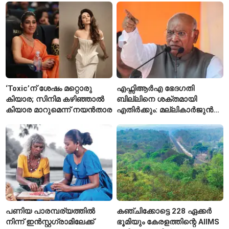
സമ്മർദം
‘Toxic’ന് ശേഷം മറ്റൊരു
എഫ്സിആർഎ ഭേദഗതി
കിയാര; സിനിമ കഴിഞ്ഞാൽ
ബില്ലിനെ ശക്തമായി
കിയാര മാറുമെന്ന് നയൻതാര
എതിർക്കും: മല്ലികാർജുൻ
ഖർഗെ
പണിയ പാരമ്പര്യത്തിൽ
കഞ്ചിക്കോട്ടെ 228 ഏക്കർ
നിന്ന് ഇൻസ്റ്റഗ്രാമിലേക്ക്
ഭൂമിയും കേരളത്തിന്റെ AIIMS