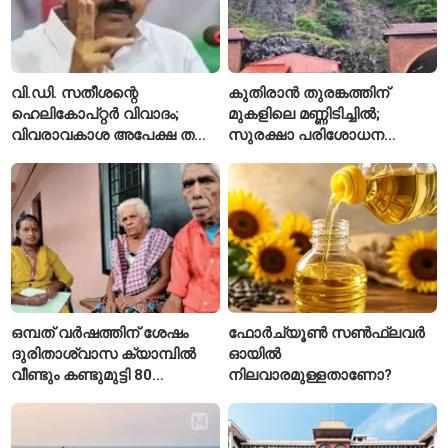
വി.ഡി. സതീശന്റെ
കുതിരാൻ തുരങ്കത്തിന്
ഹെലികോപ്റ്റർ വിവാദം;
മുകളിലെ മണ്ണിടിച്ചിൽ;
വിവരാവകാശ അപേക്ഷ തള്ളി
സുരക്ഷാ പരിശോധന
കേരള സർക്കാർ
ആരംഭിച്ച് എൻഎച്ച്എഐ
ഒമ്പത് വർഷത്തിന് ശേഷം
ഫോർച്യൂൺ സൺഫ്ലവർ
ദുരിതാശ്വാസ ക്യാമ്പിൽ
ഓയിൽ
വീണ്ടും കണ്ടുമുട്ടി 80
നിലവാരമുള്ളതാണോ?
വയസ്സുകാരായ ദമ്പതികൾ