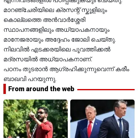
എന്നിവിടങ്ങളിൽ പഠിപ്പിക്കുകയും ചെയ്തു.
മാറഞ്ചേരിയിലെ ക്രസന്റ് സ്കൂളിലും
കൊല്ലത്തെ അൻവാർശ്ശേരി
സ്ഥാപനങ്ങളിലും അധ്യാപകനായും
മാനേജരായും അദ്ദേഹം ജോലി ചെയ്തു.
നിലവിൽ എടക്കരയിലെ പൂവത്തിക്കൽ
മദ്രസയിൽ അധ്യാപകനാണ്.
പഠനം തുടരാൻ ആഗ്രഹിക്കുന്നുവെന്ന് കരീം
ബാഖവി പറയുന്നു.
From around the web