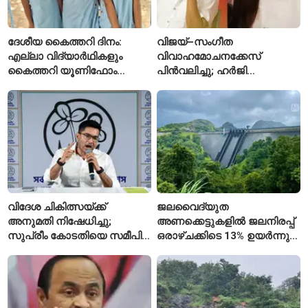
ദേശീയ കൈത്തറി ദിനം:
വിജയ്–സംഗീത
എല്ലാ വിദ്യാർഥികളും
വിവാഹമോചനക്കേസ്
കൈത്തറി യൂണിഫോം
പിൻവലിച്ചു; ഹർജി
ധരിക്കുന്ന കേരളത്തിലെ ഈ
പിൻവലിച്ചതോടെ കേസ്
സ്കൂൾ വേറിട്ട മാതൃക
അവസാനിപ്പിച്ച് കോടതി
വിദേശ ചികിത്സയ്ക്ക്
ജലവൈദ്യുത
അനുമതി നിഷേധിച്ചു;
അണക്കെട്ടുകളിൽ ജലനിരപ്പ്
സുപ്രീം കോടതിയെ സമീപിച്ച്
ഒരാഴ്ചക്കിടെ 13% ഉയർന്നു;
അഭിഷേക് ബാനർജി
കഴിഞ്ഞ വർഷത്തേക്കാൾ
ഇപ്പോഴും കുറവ്