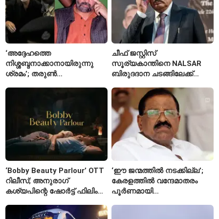
‘അദ്ദേഹത്തെ
ചീഫ് ജസ്റ്റിസ്
നിശ്ശബ്ദനാക്കാനായിരുന്നു
സൂര്യകാന്തിനെ NALSAR
ശ്രമം’; തരുണ്‍
ബിരുദദാന ചടങ്ങിലേക്ക്
തേജ്പാലിനെതിരെ നടപടി
ക്ഷണിച്ചതിൽ
അന്വേഷണാത്മക
വിദ്യാർഥികളുടെ എതിർപ്പ്
മാധ്യമപ്രവർത്തനം
കാരണമെന്ന് മകൾ
‘Bobby Beauty Parlour’ OTT
‘ഈ ജന്മത്തിൽ നടക്കില്ല’;
റിലീസ്; അനുരാഗ്
കേരളത്തിൽ വന്ദേമാതരം
കശ്യപിന്റെ ഷോർട്ട് ഫിലിം
പൂർണമായി
എവിടെ കാണാം?
ആലപിക്കില്ലെന്ന്
രാജ്മോഹൻ ഉണ്ണിത്താൻ