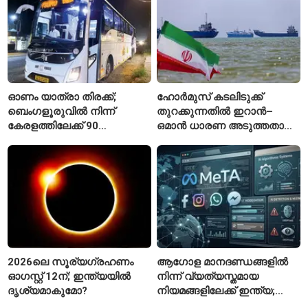
ഓണം യാത്രാ തിരക്ക്;
ഹോർമുസ് കടലിടുക്ക്
ബെംഗളൂരുവിൽ നിന്ന്
തുറക്കുന്നതിൽ ഇറാൻ–
കേരളത്തിലേക്ക് 90
ഒമാൻ ധാരണ അടുത്തതായി;
പ്രത്യേക ബസുകൾ
നിബന്ധനകളുമായി
ടെഹ്റാൻ
2026ലെ സൂര്യഗ്രഹണം
ആഗോള മാനദണ്ഡങ്ങളിൽ
ഓഗസ്റ്റ് 12ന്; ഇന്ത്യയിൽ
നിന്ന് വ്യത്യസ്തമായ
ദൃശ്യമാകുമോ?
നിയമങ്ങളിലേക്ക് ഇന്ത്യ;
മെറ്റയ്ക്ക് കേന്ദ്രത്തിന്റെ