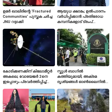
ഉമർ ഖാലിദിന്റെ ‘Fractured
ആയുധ ക്ഷാമം; ഉൽപാദനം
Communities’ പുസ്തക ചർച്ച
വർധിപ്പിക്കാൻ പ്രതിരോധ
JNU റദ്ദാക്കി
കമ്പനികളോട് ട്രംപ്
ഭരണകൂടത്തിന്റെ നിർദേശം
കോടിക്കണക്കിന് കിലോമീറ്റർ
സ്കൂൾ ബാഗിൽ
അകലെ; വോയേജർ 2നെ
കത്തിയുമായി; അക്രമ
ഇപ്പോഴും പ്രവർത്തിപ്പിച്ച്
ദൃശ്യങ്ങൾ ഓൺലൈനിൽ
നാസ
കണ്ടിരുന്നെന്ന് തായ്
കൗമാരക്കാരൻ