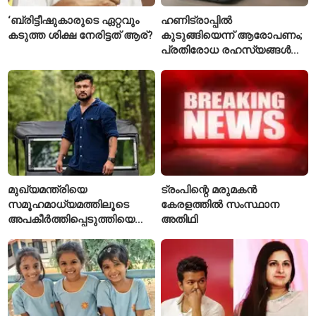
‘ബ്രിട്ടീഷുകാരുടെ ഏറ്റവും
ഹണിട്രാപ്പിൽ
കടുത്ത ശിക്ഷ നേരിട്ടത് ആര്?
കുടുങ്ങിയെന്ന് ആരോപണം;
പ്രതിരോധ രഹസ്യങ്ങൾ
ചോർത്തിയ വ്യോമസേന
വിങ് കമാൻഡർ അറസ്റ്റിൽ
മുഖ്യമന്ത്രിയെ
ട്രംപിന്റെ മരുമകൻ
സമൂഹമാധ്യമത്തിലൂടെ
കേരളത്തിൽ സംസ്ഥാന
അപകീർത്തിപ്പെടുത്തിയെന്ന്
അതിഥി
ആരോപണം; അർജുൻ
ആയങ്കിക്കെതിരെ പുതിയ
കേസ്