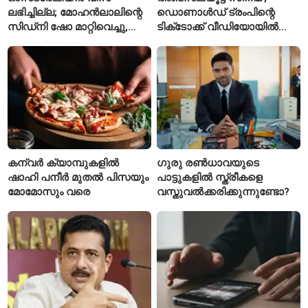
ലഭിച്ചില്ല; മോഹൻലാലിന്റെ
ഡൊണാൾഡ് ട്രംപിന്റെ
സിഡ്‌നി ഷോ മാറ്റിവെച്ചു,
ടിക്‌ടോക്ക് വീഡിയോയിൽ
വീഡിയോയിലൂടെ ക്ഷമ
നിന്ന് ടെയ്‌ലർ സ്വിഫ്റ്റിന്റെ
ചോദിച്ച് താരം
‘August’ നീക്കം ചെയ്തു
കന്വർ ക്യാമ്പുകളിൽ
ഗുരു രൺധാവയുടെ
ഷാഹി പനീർ മുതൽ പിസയും
പാട്ടുകളിൽ സ്ത്രീകളെ
മോമോസും വരെ
വസ്തുവൽക്കരിക്കുന്നുണ്ടോ?