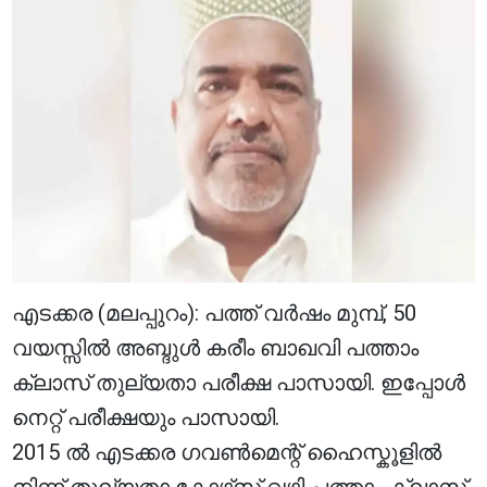
എടക്കര (മലപ്പുറം): പത്ത് വർഷം മുമ്പ്, 50
വയസ്സിൽ അബ്ദുൾ കരീം ബാഖവി പത്താം
ക്ലാസ് തുല്യതാ പരീക്ഷ പാസായി. ഇപ്പോൾ
നെറ്റ് പരീക്ഷയും പാസായി.
2015 ൽ എടക്കര ഗവൺമെന്റ് ഹൈസ്കൂളിൽ