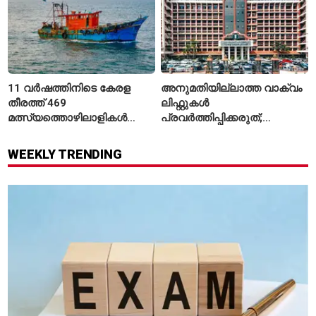
11 വർഷത്തിനിടെ കേരള
അനുമതിയില്ലാത്ത വാക്വം
തീരത്ത് 469
ലിഫ്റ്റുകൾ
മത്സ്യത്തൊഴിലാളികൾ
പ്രവർത്തിപ്പിക്കരുത്;
മരിച്ചു; 160 പേരെ
സുരക്ഷാ
കാണാതായി, 47,773 പേരെ
അനുമതിയില്ലാത്ത
WEEKLY TRENDING
രക്ഷപ്പെടുത്തി
ലിഫ്റ്റുകൾക്ക്
ഹൈക്കോടതിയുടെ വിലക്ക്