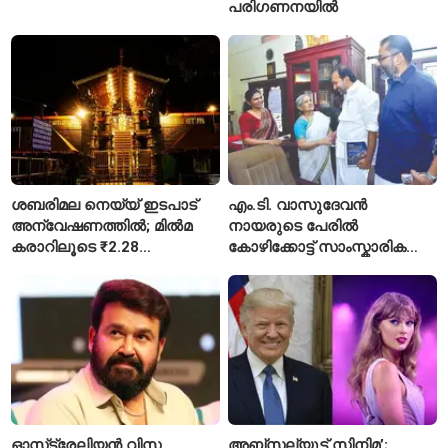
പരിഗണനയിൽ
ശബരിമല നെയ്യ് ഇടപാട്
എം.ടി. വാസുദേവൻ
അന്വേഷണത്തിൽ; മിൽമ
നായരുടെ പേരിൽ
കരാറിലൂടെ ₹2.28
കോഴിക്കോട്ട് സാംസ്കാരിക
കോടിയുടെ നഷ്ടമെന്ന്
പാർക്ക്; പ്രാരംഭ
എഫ്ഐആർ
പ്രവർത്തനങ്ങൾക്ക് ₹50
കോടി
ഓസ്‌ട്രേലിയൻ വിസ
അബ്സല്യൂട്ട് സിനിമ’;