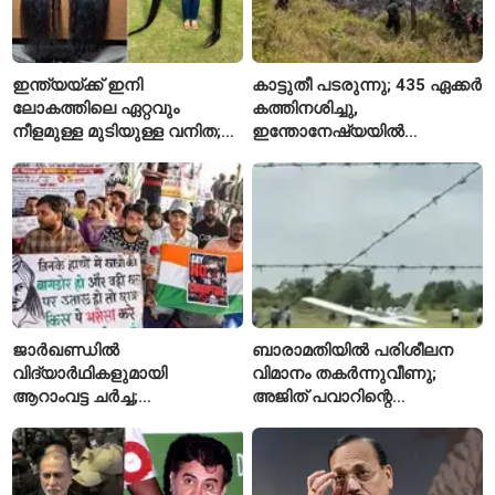
ഇന്ത്യയ്ക്ക് ഇനി
കാട്ടുതീ പടരുന്നു; 435 ഏക്കർ
ലോകത്തിലെ ഏറ്റവും
കത്തിനശിച്ചു,
നീളമുള്ള മുടിയുള്ള വനിത;
ഇന്തോനേഷ്യയിൽ
2015 മുതൽ മുടി മുറിച്ചിട്ടില്ല
ദേശീയോദ്യാനം അടച്ചു
ജാർഖണ്ഡിൽ
ബാരാമതിയിൽ പരിശീലന
വിദ്യാർഥികളുമായി
വിമാനം തകർന്നുവീണു;
ആറാംവട്ട ചർച്ച;
അജിത് പവാറിന്റെ
റാഞ്ചിയിലെ സമരം 16-ാം
അപകടത്തിന് പിന്നാലെ
ദിവസത്തിലേക്ക്
രണ്ടാമത്തെ സംഭവം