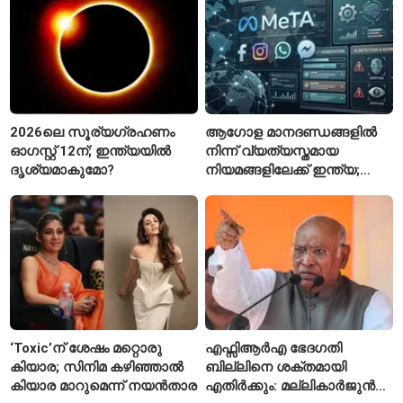
2026ലെ സൂര്യഗ്രഹണം
ആഗോള മാനദണ്ഡങ്ങളിൽ
ഓഗസ്റ്റ് 12ന്; ഇന്ത്യയിൽ
നിന്ന് വ്യത്യസ്തമായ
ദൃശ്യമാകുമോ?
നിയമങ്ങളിലേക്ക് ഇന്ത്യ;
മെറ്റയ്ക്ക് കേന്ദ്രത്തിന്റെ
സമ്മർദം
‘Toxic’ന് ശേഷം മറ്റൊരു
എഫ്സിആർഎ ഭേദഗതി
കിയാര; സിനിമ കഴിഞ്ഞാൽ
ബില്ലിനെ ശക്തമായി
കിയാര മാറുമെന്ന് നയൻതാര
എതിർക്കും: മല്ലികാർജുൻ