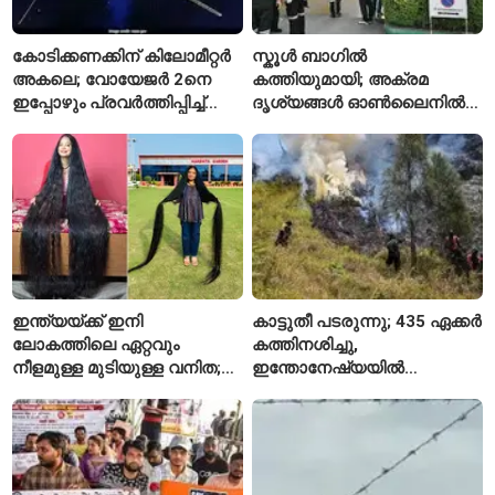
കോടിക്കണക്കിന് കിലോമീറ്റർ
സ്കൂൾ ബാഗിൽ
അകലെ; വോയേജർ 2നെ
കത്തിയുമായി; അക്രമ
ഇപ്പോഴും പ്രവർത്തിപ്പിച്ച്
ദൃശ്യങ്ങൾ ഓൺലൈനിൽ
നാസ
കണ്ടിരുന്നെന്ന് തായ്
കൗമാരക്കാരൻ
ഇന്ത്യയ്ക്ക് ഇനി
കാട്ടുതീ പടരുന്നു; 435 ഏക്കർ
ലോകത്തിലെ ഏറ്റവും
കത്തിനശിച്ചു,
നീളമുള്ള മുടിയുള്ള വനിത;
ഇന്തോനേഷ്യയിൽ
2015 മുതൽ മുടി മുറിച്ചിട്ടില്ല
ദേശീയോദ്യാനം അടച്ചു