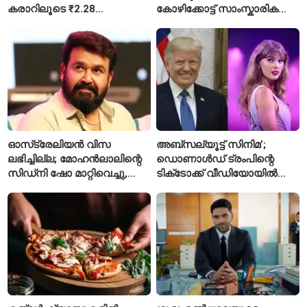
കരാറിലൂടെ ₹2.28
കോഴിക്കോട്ട് സാംസ്കാരിക
കോടിയുടെ നഷ്ടമെന്ന്
പാർക്ക്; പ്രാരംഭ
എഫ്ഐആർ
പ്രവർത്തനങ്ങൾക്ക് ₹50
കോടി
ഓസ്‌ട്രേലിയൻ വിസ
അബ്സല്യൂട്ട് സിനിമ’;
ലഭിച്ചില്ല; മോഹൻലാലിന്റെ
ഡൊണാൾഡ് ട്രംപിന്റെ
സിഡ്‌നി ഷോ മാറ്റിവെച്ചു,
ടിക്‌ടോക്ക് വീഡിയോയിൽ
വീഡിയോയിലൂടെ ക്ഷമ
നിന്ന് ടെയ്‌ലർ സ്വിഫ്റ്റിന്റെ
ചോദിച്ച് താരം
‘August’ നീക്കം ചെയ്തു