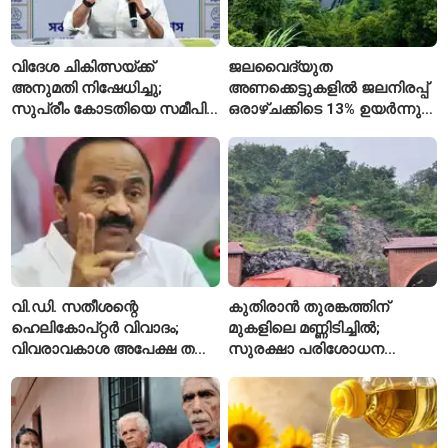
വിദേശ ചികിത്സയ്ക്ക്
ജലവൈദ്യുത
അനുമതി നിഷേധിച്ചു;
അണക്കെട്ടുകളിൽ ജലനിരപ്പ്
സുപ്രീം കോടതിയെ സമീപിച്ച്
ഒരാഴ്ചക്കിടെ 13% ഉയർന്നു;
അഭിഷേക് ബാനർജി
കഴിഞ്ഞ വർഷത്തേക്കാൾ
ഇപ്പോഴും കുറവ്
വി.ഡി. സതീശന്റെ
കുതിരാൻ തുരങ്കത്തിന്
ഹെലികോപ്റ്റർ വിവാദം;
മുകളിലെ മണ്ണിടിച്ചിൽ;
വിവരാവകാശ അപേക്ഷ തള്ളി
സുരക്ഷാ പരിശോധന
കേരള സർക്കാർ
ആരംഭിച്ച് എൻഎച്ച്എഐ