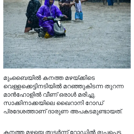
മുംബൈയിൽ കനത്ത മഴയ്ക്കിടെ
വെള്ളക്കെട്ടിനടിയിൽ മറഞ്ഞുകിടന്ന തുറന്ന
മാൻഹോളിൽ വീണ് ഒരാൾ മരിച്ചു.
സാക്കിനാക്കയിലെ ഖൈറാനി റോഡ്
പ്രദേശത്താണ് ദാരുണ അപകടമുണ്ടായത്.
കനത്ത മഴയെ തുടർന്ന് റോഡിൽ രൂപപ്പെട്ട