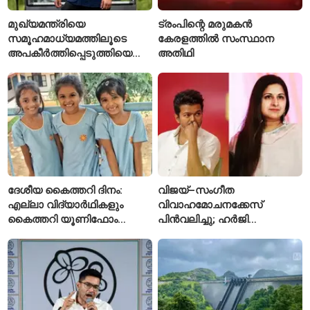
മുഖ്യമന്ത്രിയെ
ട്രംപിന്റെ മരുമകൻ
സമൂഹമാധ്യമത്തിലൂടെ
കേരളത്തിൽ സംസ്ഥാന
അപകീർത്തിപ്പെടുത്തിയെന്ന്
അതിഥി
ആരോപണം; അർജുൻ
ആയങ്കിക്കെതിരെ പുതിയ
കേസ്
ദേശീയ കൈത്തറി ദിനം:
വിജയ്–സംഗീത
എല്ലാ വിദ്യാർഥികളും
വിവാഹമോചനക്കേസ്
കൈത്തറി യൂണിഫോം
പിൻവലിച്ചു; ഹർജി
ധരിക്കുന്ന കേരളത്തിലെ ഈ
പിൻവലിച്ചതോടെ കേസ്
സ്കൂൾ വേറിട്ട മാതൃക
അവസാനിപ്പിച്ച് കോടതി