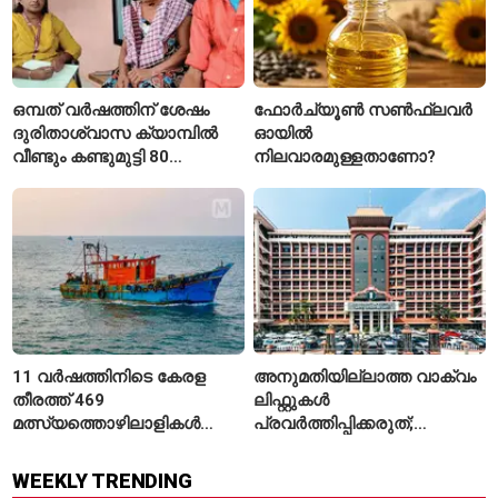
ഒമ്പത് വർഷത്തിന് ശേഷം
ഫോർച്യൂൺ സൺഫ്ലവർ
ദുരിതാശ്വാസ ക്യാമ്പിൽ
ഓയിൽ
വീണ്ടും കണ്ടുമുട്ടി 80
നിലവാരമുള്ളതാണോ?
വയസ്സുകാരായ ദമ്പതികൾ
11 വർഷത്തിനിടെ കേരള
അനുമതിയില്ലാത്ത വാക്വം
തീരത്ത് 469
ലിഫ്റ്റുകൾ
മത്സ്യത്തൊഴിലാളികൾ
പ്രവർത്തിപ്പിക്കരുത്;
മരിച്ചു; 160 പേരെ
സുരക്ഷാ
കാണാതായി, 47,773 പേരെ
അനുമതിയില്ലാത്ത
WEEKLY TRENDING
രക്ഷപ്പെടുത്തി
ലിഫ്റ്റുകൾക്ക്