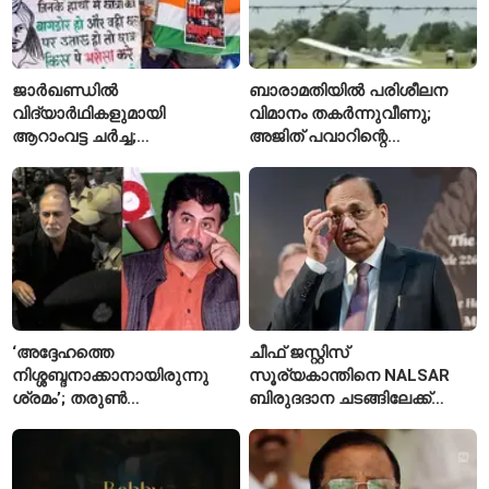
ജാർഖണ്ഡിൽ
ബാരാമതിയിൽ പരിശീലന
വിദ്യാർഥികളുമായി
വിമാനം തകർന്നുവീണു;
ആറാംവട്ട ചർച്ച;
അജിത് പവാറിന്റെ
റാഞ്ചിയിലെ സമരം 16-ാം
അപകടത്തിന് പിന്നാലെ
ദിവസത്തിലേക്ക്
രണ്ടാമത്തെ സംഭവം
‘അദ്ദേഹത്തെ
ചീഫ് ജസ്റ്റിസ്
നിശ്ശബ്ദനാക്കാനായിരുന്നു
സൂര്യകാന്തിനെ NALSAR
ശ്രമം’; തരുണ്‍
ബിരുദദാന ചടങ്ങിലേക്ക്
തേജ്പാലിനെതിരെ നടപടി
ക്ഷണിച്ചതിൽ
അന്വേഷണാത്മക
വിദ്യാർഥികളുടെ എതിർപ്പ്
മാധ്യമപ്രവർത്തനം