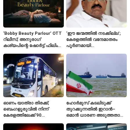
കാരണമെന്ന് മകൾ
‘Bobby Beauty Parlour’ OTT
‘ഈ ജന്മത്തിൽ നടക്കില്ല’;
റിലീസ്; അനുരാഗ്
കേരളത്തിൽ വന്ദേമാതരം
കശ്യപിന്റെ ഷോർട്ട് ഫിലിം
പൂർണമായി
എവിടെ കാണാം?
ആലപിക്കില്ലെന്ന്
രാജ്മോഹൻ ഉണ്ണിത്താൻ
ഓണം യാത്രാ തിരക്ക്;
ഹോർമുസ് കടലിടുക്ക്
ബെംഗളൂരുവിൽ നിന്ന്
തുറക്കുന്നതിൽ ഇറാൻ–
കേരളത്തിലേക്ക് 90
ഒമാൻ ധാരണ അടുത്തതായി;
പ്രത്യേക ബസുകൾ
നിബന്ധനകളുമായി
ടെഹ്റാൻ