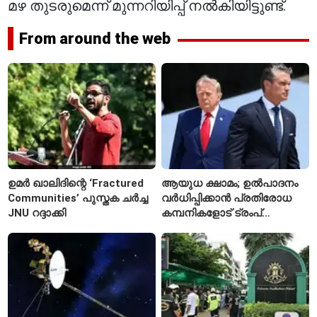
മഴ തുടരുമെന്ന് മുന്നറിയിപ്പ് നൽകിയിട്ടുണ്ട്.
From around the web
ഉമർ ഖാലിദിന്റെ ‘Fractured
ആയുധ ക്ഷാമം; ഉൽപാദനം
Communities’ പുസ്തക ചർച്ച
വർധിപ്പിക്കാൻ പ്രതിരോധ
JNU റദ്ദാക്കി
കമ്പനികളോട് ട്രംപ്
ഭരണകൂടത്തിന്റെ നിർദേശം