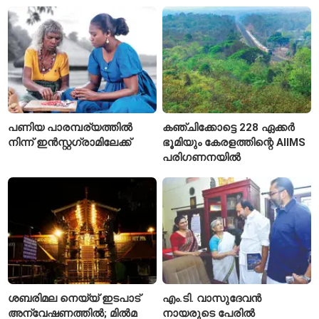
ഖർഗെ
പണിയ പാരമ്പര്യത്തിൽ
കഞ്ചിക്കോട്ടെ 228 ഏക്കർ
നിന്ന് ഇൻസ്റ്റഗ്രാമിലേക്ക്
ഭൂമിയും കേരളത്തിന്റെ AIIMS
പരിഗണനയിൽ
ശബരിമല നെയ്യ് ഇടപാട്
എം.ടി. വാസുദേവൻ
അന്വേഷണത്തിൽ; മിൽമ
നായരുടെ പേരിൽ