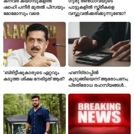
കന്വർ ക്യാമ്പുകളിൽ
ഗുരു രൺധാവയുടെ
ഷാഹി പനീർ മുതൽ പിസയും
പാട്ടുകളിൽ സ്ത്രീകളെ
മോമോസും വരെ
വസ്തുവൽക്കരിക്കുന്നുണ്ടോ?
‘ബ്രിട്ടീഷുകാരുടെ ഏറ്റവും
ഹണിട്രാപ്പിൽ
കടുത്ത ശിക്ഷ നേരിട്ടത് ആര്?
കുടുങ്ങിയെന്ന് ആരോപണം;
പ്രതിരോധ രഹസ്യങ്ങൾ
ചോർത്തിയ വ്യോമസേന
വിങ് കമാൻഡർ അറസ്റ്റിൽ