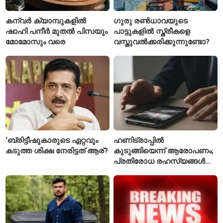
കന്വർ ക്യാമ്പുകളിൽ
ഗുരു രൺധാവയുടെ
ഷാഹി പനീർ മുതൽ പിസയും
പാട്ടുകളിൽ സ്ത്രീകളെ
മോമോസും വരെ
വസ്തുവൽക്കരിക്കുന്നുണ്ടോ?
‘ബ്രിട്ടീഷുകാരുടെ ഏറ്റവും
ഹണിട്രാപ്പിൽ
കടുത്ത ശിക്ഷ നേരിട്ടത് ആര്?
കുടുങ്ങിയെന്ന് ആരോപണം;
പ്രതിരോധ രഹസ്യങ്ങൾ
ചോർത്തിയ വ്യോമസേന
വിങ് കമാൻഡർ അറസ്റ്റിൽ