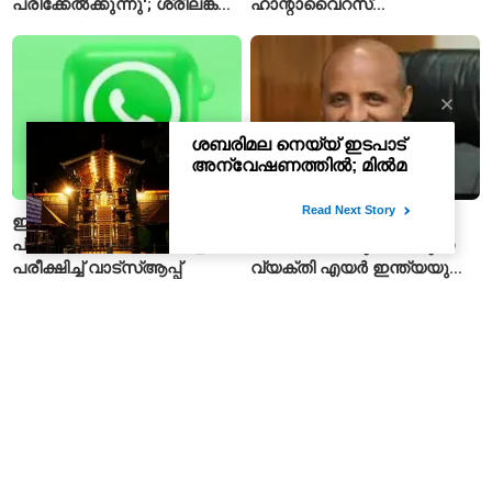
പരിക്കേൽക്കുന്നു'; ശ്രീലങ്കൻ
ഹാന്റാവൈറസ്
ടെസ്റ്റിന് മുൻപ് ഇന്ത്യൻ
സ്ഥിരീകരിച്ചു; രോഗിയെ
ടീമിനെ കുറിച്ച് മുൻതാരം
ഐസൊലേഷനിൽ
പ്രവേശിപ്പിച്ചു
ഇന്ത്യയിൽ
പാകിസ്താന്റെ പിഐഎയെ
പ്രായസ്ഥിരീകരണ ഫീച്ചർ
നയിക്കാനൊരുങ്ങിയിരുന്ന
പരീക്ഷിച്ച് വാട്‌സ്ആപ്പ്
വ്യക്തി എയർ ഇന്ത്യയുടെ
പുതിയ സിഇഒ
എബോള സമാന
ഇഎംഐ മുടങ്ങിയാൽ