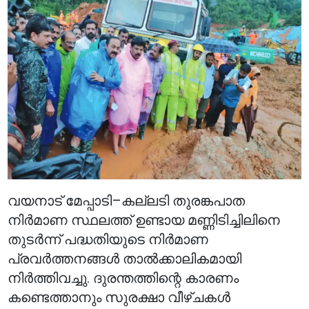
വയനാട് മേപ്പാടി–കല്ലടി തുരങ്കപാത
നിർമാണ സ്ഥലത്ത് ഉണ്ടായ മണ്ണിടിച്ചിലിനെ
തുടർന്ന് പദ്ധതിയുടെ നിർമാണ
പ്രവർത്തനങ്ങൾ താൽക്കാലികമായി
നിർത്തിവച്ചു. ദുരന്തത്തിന്റെ കാരണം
കണ്ടെത്താനും സുരക്ഷാ വീഴ്ചകൾ