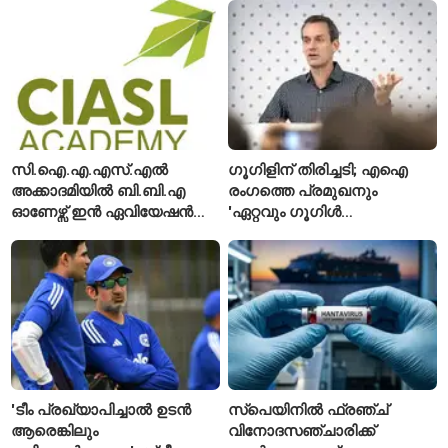
കാണാതായി, 47,773 പേരെ
അനുമതിയില്ലാത്ത
രക്ഷപ്പെടുത്തി
ലിഫ്റ്റുകൾക്ക്
ഹൈക്കോടതിയുടെ വിലക്ക്
സി.ഐ.എ.എസ്.എൽ
ഗൂഗിളിന് തിരിച്ചടി; എഐ
അക്കാദമിയിൽ ബി.ബി.എ
രംഗത്തെ പ്രമുഖനും
ഓണേഴ്സ് ഇൻ ഏവിയേഷൻ
'ഏറ്റവും ഗൂഗിൾ
മാനേജ്മെന്റ്: പ്രവേശനം
വ്യക്തി'യെന്നും
ഈമാസം 12 വരെ
വിശേഷിപ്പിക്കപ്പെട്ട
ഗവേഷകൻ രാജിവെച്ചു
'ടീം പ്രഖ്യാപിച്ചാൽ ഉടൻ
സ്പെയിനിൽ ഫ്രഞ്ച്
ആരെങ്കിലും
വിനോദസഞ്ചാരിക്ക്