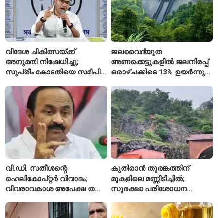
വിദേശ ചികിത്സയ്ക്ക്
ജലവൈദ്യുത
അനുമതി നിഷേധിച്ചു;
അണക്കെട്ടുകളിൽ ജലനിരപ്പ്
സുപ്രീം കോടതിയെ സമീപിച്ച്
ഒരാഴ്ചക്കിടെ 13% ഉയർന്നു;
അഭിഷേക് ബാനർജി
കഴിഞ്ഞ വർഷത്തേക്കാൾ
ഇപ്പോഴും കുറവ്
വി.ഡി. സതീശന്റെ
കുതിരാൻ തുരങ്കത്തിന്
ഹെലികോപ്റ്റർ വിവാദം;
മുകളിലെ മണ്ണിടിച്ചിൽ;
വിവരാവകാശ അപേക്ഷ തള്ളി
സുരക്ഷാ പരിശോധന
കേരള സർക്കാർ
ആരംഭിച്ച് എൻഎച്ച്എഐ