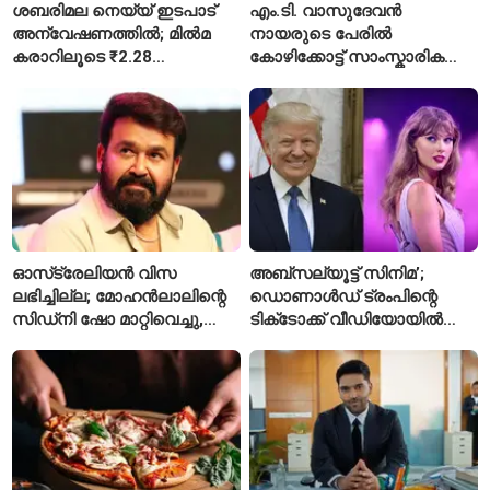
ശബരിമല നെയ്യ് ഇടപാട്
എം.ടി. വാസുദേവൻ
അന്വേഷണത്തിൽ; മിൽമ
നായരുടെ പേരിൽ
കരാറിലൂടെ ₹2.28
കോഴിക്കോട്ട് സാംസ്കാരിക
കോടിയുടെ നഷ്ടമെന്ന്
പാർക്ക്; പ്രാരംഭ
എഫ്ഐആർ
പ്രവർത്തനങ്ങൾക്ക് ₹50
കോടി
ഓസ്‌ട്രേലിയൻ വിസ
അബ്സല്യൂട്ട് സിനിമ’;
ലഭിച്ചില്ല; മോഹൻലാലിന്റെ
ഡൊണാൾഡ് ട്രംപിന്റെ
സിഡ്‌നി ഷോ മാറ്റിവെച്ചു,
ടിക്‌ടോക്ക് വീഡിയോയിൽ
വീഡിയോയിലൂടെ ക്ഷമ
നിന്ന് ടെയ്‌ലർ സ്വിഫ്റ്റിന്റെ
ചോദിച്ച് താരം
‘August’ നീക്കം ചെയ്തു