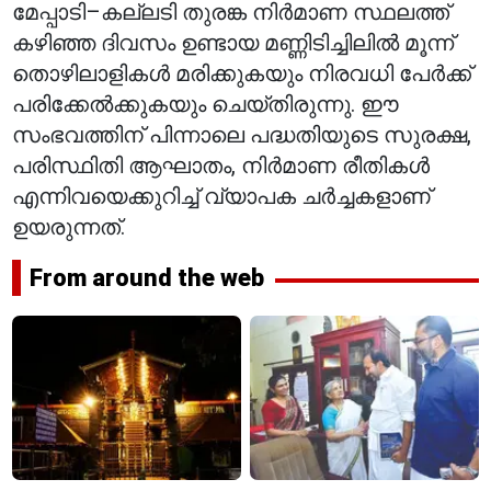
മേപ്പാടി–കല്ലടി തുരങ്ക നിർമാണ സ്ഥലത്ത്
കഴിഞ്ഞ ദിവസം ഉണ്ടായ മണ്ണിടിച്ചിലിൽ മൂന്ന്
തൊഴിലാളികൾ മരിക്കുകയും നിരവധി പേർക്ക്
പരിക്കേൽക്കുകയും ചെയ്തിരുന്നു. ഈ
സംഭവത്തിന് പിന്നാലെ പദ്ധതിയുടെ സുരക്ഷ,
പരിസ്ഥിതി ആഘാതം, നിർമാണ രീതികൾ
എന്നിവയെക്കുറിച്ച് വ്യാപക ചർച്ചകളാണ്
ഉയരുന്നത്.
From around the web