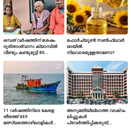
ഒമ്പത് വർഷത്തിന് ശേഷം
ഫോർച്യൂൺ സൺഫ്ലവർ
ദുരിതാശ്വാസ ക്യാമ്പിൽ
ഓയിൽ
വീണ്ടും കണ്ടുമുട്ടി 80
നിലവാരമുള്ളതാണോ?
വയസ്സുകാരായ ദമ്പതികൾ
11 വർഷത്തിനിടെ കേരള
അനുമതിയില്ലാത്ത വാക്വം
തീരത്ത് 469
ലിഫ്റ്റുകൾ
മത്സ്യത്തൊഴിലാളികൾ
പ്രവർത്തിപ്പിക്കരുത്;
മരിച്ചു; 160 പേരെ
സുരക്ഷാ