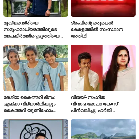
മുഖ്യമന്ത്രിയെ
ട്രംപിന്റെ മരുമകൻ
സമൂഹമാധ്യമത്തിലൂടെ
കേരളത്തിൽ സംസ്ഥാന
അപകീർത്തിപ്പെടുത്തിയെന്ന്
അതിഥി
ആരോപണം; അർജുൻ
ആയങ്കിക്കെതിരെ പുതിയ
കേസ്
ദേശീയ കൈത്തറി ദിനം:
വിജയ്–സംഗീത
എല്ലാ വിദ്യാർഥികളും
വിവാഹമോചനക്കേസ്
കൈത്തറി യൂണിഫോം
പിൻവലിച്ചു; ഹർജി
ധരിക്കുന്ന കേരളത്തിലെ ഈ
പിൻവലിച്ചതോടെ കേസ്
സ്കൂൾ വേറിട്ട മാതൃക
അവസാനിപ്പിച്ച് കോടതി