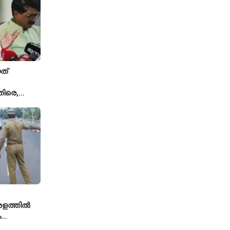
ത്
ിരെ,
ല്ല';
യുമായി
േരളത്തിൽ
ം