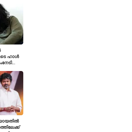
ൾ
ുടെ ഹാൾ
ംനേടി
ഹാക്കർ
രിയായതിൽ
്തിലേക്ക്