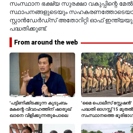
സംസ്ഥാന ഭക്ഷ്യ സുരക്ഷാ വകുപ്പിന്റെ മേല്‍
സ്ഥാപനങ്ങളുടെയും സഹകരണത്തോടെയാണ് പദ്ധ
സ്റ്റാന്‍ഡേര്‍ഡ്‌സ് അതോറിറ്റി ഓഫ് ഇന
പദ്ധതിക്കുണ്ട്.
From around the web
'പട്ടിണിക്കിടക്കുന്ന കുടുംബം
'മൈ പൊലീസ് സ്റ്റേഷൻ'
മകന്റെ വിവാഹത്തിന് ഷാരൂഖ്
പദ്ധതി ഓഗസ്റ്റ് 15 മുതൽ
ഖാനെ വിളിക്കുന്നതുപോലെ
സംസ്ഥാനത്തെ ഭൂരിഭാഗ
സ്റ്റേഷനുകളുടെയും ചു
എസ്‌ഐമാർക്ക്