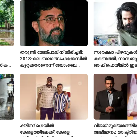
തരുൺ തേജ്പാലിന് തിരിച്ചടി;
സുരക്ഷാ പിഴവുക
2013-ലെ ബലാത്സംഗക്കേസിൽ
കണ്ടെത്തി; നാസയ
സിക
കുറ്റക്കാരനെന്ന് ബോംബെ
ഓഫ് ഫെയിമിൽ ഇട
ഹൈക്കോടതി
മലയാളി എതിക്കൽ 
ക്രിസ് ഗെയിൽ
വിജയ് മുഖ്യമന്ത്
കേരളത്തിലേക്ക്; കേരള
അഭിമാനം; രാഷ്ട്രീയത