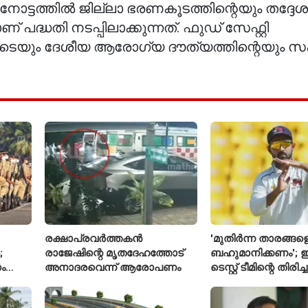
നോട്ടത്തില്‍ ജില്ലാ ഭരണകൂടത്തിന്റെയും തദ്ദേശ
തി നടപ്പിലാക്കുന്നത്. ഫുഡ് സേഫ്റ്റി
്ത്യയുടെയും ദേശീയ ആരോഗ്യ ദൗത്യത്തിന്റെയു
രക്ഷാപ്രവർത്തകൻ
'മുതിർന്ന താരങ്ങള
;
രാജേഷിന്റെ മൃതദേഹത്തോട്
ബഹുമാനിക്കണം'; ഇ
ം
അനാദരവെന്ന് ആരോപണം
ടെസ്റ്റ് ടീമിന്റെ തിരി
മതല
പ്രതികരിച്ച് അജിങ