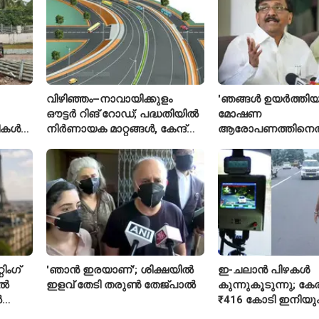
വിഴിഞ്ഞം–നാവായിക്കുളം
'ഞങ്ങൾ ഉയർത്തിയ
ഔട്ടർ റിങ് റോഡ്; പദ്ധതിയിൽ
മോഷണ
രീകൾ
നിർണായക മാറ്റങ്ങൾ, കേന്ദ്രം
ആരോപണത്തിനെത
വിശദീകരണം
ശ്രീരാമനെതിരെ അ
റിജിജുവിന് മറുപടി
സഞ്ജയ് റാവത്ത്
ിംഗ്
'ഞാൻ ഇരയാണ്'; ശിക്ഷയിൽ
ഇ-ചലാൻ പിഴകൾ
ിൽ
ഇളവ് തേടി തരുണ്‍ തേജ്പാൽ
കുന്നുകൂടുന്നു; ക
ൽ
₹416 കോടി ഇനിയു
അടയ്ക്കാനുണ്ട്