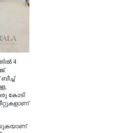
ല്‍ 4
്.
ീച്ച്
്ള,
ഒരു കോടി
ീറ്റുകളാണ്
ാക്കുകയാണ്