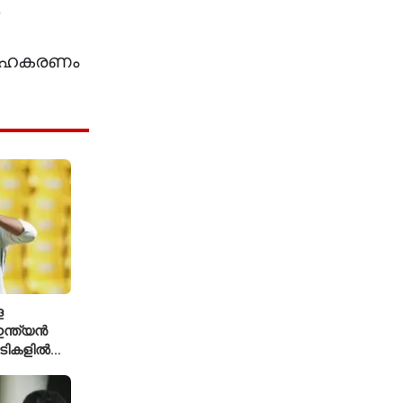
ം സഹകരണം
െ
ന്ത്യൻ
ച്ചടികളിൽ
്ക്യ രഹാനെ