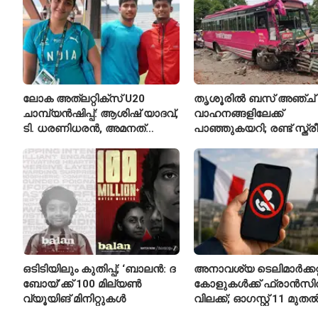
ലോക അത്‌ലറ്റിക്സ് U20
തൃശൂരിൽ ബസ് അഞ്ച്
ചാമ്പ്യൻഷിപ്പ്: ആശിഷ് യാദവ്,
വാഹനങ്ങളിലേക്ക്
ടി. ധരണിധരൻ, അമനത്
പാഞ്ഞുകയറി; രണ്ട് സ്ത്
കംബോജ് ഫൈനലിൽ
മരിച്ചു, 24 പേർക്ക് പരിക്ക്
ഒടിടിയിലും കുതിപ്പ്; ‘ബാലൻ: ദ
അനാവശ്യ ടെലിമാർക്കറ്റ
ബോയ്’ക്ക് 100 മില്യൺ
കോളുകൾക്ക് ഫ്രാൻസ
വ്യൂയിങ് മിനിറ്റുകൾ
വിലക്ക്; ഓഗസ്റ്റ് 11 മുത
പുതിയ നിയമം