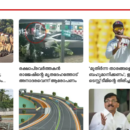
രക്ഷാപ്രവർത്തകൻ
'മുതിർന്ന താരങ്ങള
;
രാജേഷിന്റെ മൃതദേഹത്തോട്
ബഹുമാനിക്കണം'; ഇ
ം
അനാദരവെന്ന് ആരോപണം
ടെസ്റ്റ് ടീമിന്റെ തിരി
മതല
പ്രതികരിച്ച് അജിങ