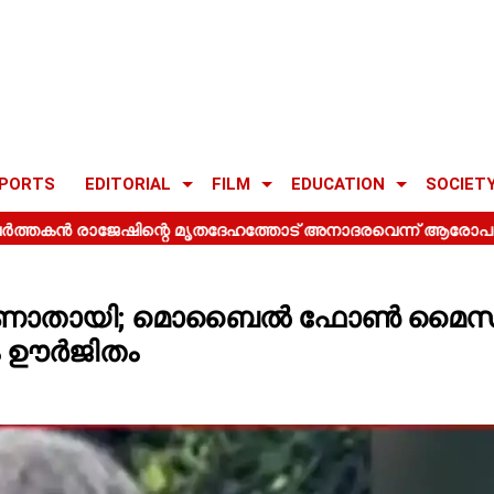
PORTS
EDITORIAL
FILM
EDUCATION
SOCIET
 കാണാതായി; മൊബൈൽ ഫോൺ മൈസ
 ഊർജിതം