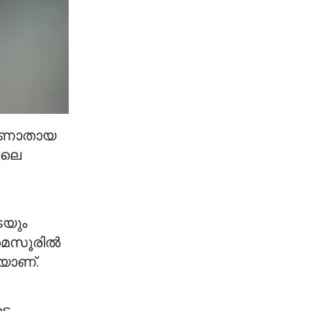
കാണാതായ
ിലെ
െയും
മൈസൂരിൽ
കയാണ്.
ടെ