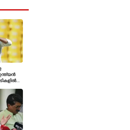
െ
ന്ത്യൻ
ച്ചടികളിൽ
്ക്യ രഹാനെ