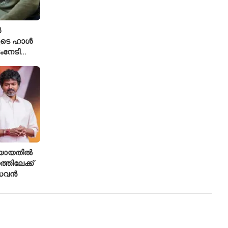
ൾ
ുടെ ഹാൾ
ംനേടി
ഹാക്കർ
രിയായതിൽ
്തിലേക്ക്
ാധവൻ