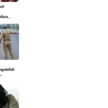
ത്
ിരെ,
ല്ല';
യുമായി
േരളത്തിൽ
ം