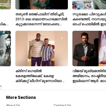
തരുൺ തേജ്പാലിന് തിരിച്ചടി;
സുരക്ഷാ പിഴവുക
2013-ലെ ബലാത്സംഗക്കേസിൽ
കണ്ടെത്തി; നാസയ
സിക
കുറ്റക്കാരനെന്ന് ബോംബെ
ഓഫ് ഫെയിമിൽ ഇട
ഹൈക്കോടതി
മലയാളി എതിക്കൽ 
ക്രിസ് ഗെയിൽ
വിജയ് മുഖ്യമന്ത്
കേരളത്തിലേക്ക്; കേരള
അഭിമാനം; രാഷ്ട്രീയത
ക്രിക്കറ്റ് ലീഗിന് മുന്നോടിയായി
ഇല്ലെന്ന് ആർ. മ
യുവ താരങ്ങൾക്ക് പരിശീലനം
നൽകും
More Sections
About Us
Contact Us