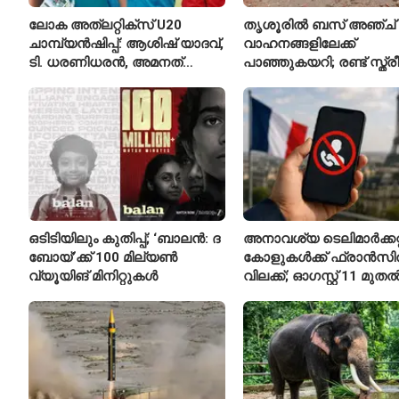
ലോക അത്‌ലറ്റിക്സ് U20
തൃശൂരിൽ ബസ് അഞ്ച്
ചാമ്പ്യൻഷിപ്പ്: ആശിഷ് യാദവ്,
വാഹനങ്ങളിലേക്ക്
ടി. ധരണിധരൻ, അമനത്
പാഞ്ഞുകയറി; രണ്ട് സ്ത്
കംബോജ് ഫൈനലിൽ
മരിച്ചു, 24 പേർക്ക് പരിക്ക്
ഒടിടിയിലും കുതിപ്പ്; ‘ബാലൻ: ദ
അനാവശ്യ ടെലിമാർക്കറ്റ
ബോയ്’ക്ക് 100 മില്യൺ
കോളുകൾക്ക് ഫ്രാൻസ
വ്യൂയിങ് മിനിറ്റുകൾ
വിലക്ക്; ഓഗസ്റ്റ് 11 മുത
പുതിയ നിയമം