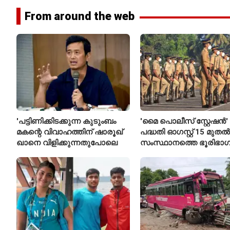
From around the web
'പട്ടിണിക്കിടക്കുന്ന കുടുംബം
'മൈ പൊലീസ് സ്റ്റേഷൻ'
മകന്റെ വിവാഹത്തിന് ഷാരൂഖ്
പദ്ധതി ഓഗസ്റ്റ് 15 മുതൽ
ഖാനെ വിളിക്കുന്നതുപോലെ
സംസ്ഥാനത്തെ ഭൂരിഭാഗ
സ്റ്റേഷനുകളുടെയും ചു
എസ്‌ഐമാർക്ക്