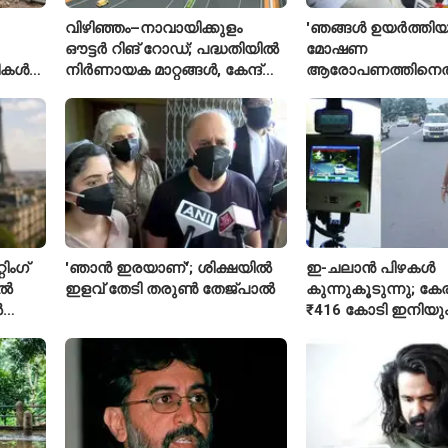
വിഴിഞ്ഞം–നാവായിക്കുളം
'ഞങ്ങൾ ഉയർത്തിയ
ഔട്ടർ റിങ് റോഡ്; പദ്ധതിയിൽ
മോഷണ
രീകൾ
നിർണായക മാറ്റങ്ങൾ, കേന്ദ്രം
ആരോപണത്തിനെത
വിശദീകരണം
ശ്രീരാമനെതിരെ അ
റിജിജുവിന് മറുപടി
സഞ്ജയ് റാവത്ത്
ിംഗ്
'ഞാൻ ഇരയാണ്'; ശിക്ഷയിൽ
ഇ-ചലാൻ പിഴകൾ
ിൽ
ഇളവ് തേടി തരുണ്‍ തേജ്പാൽ
കുന്നുകൂടുന്നു; ക
ൽ
₹416 കോടി ഇനിയു
അടയ്ക്കാനുണ്ട്