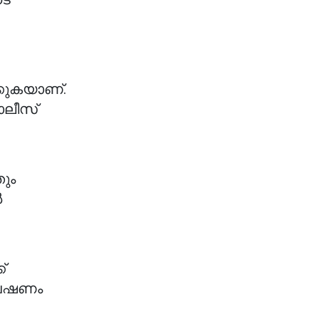
കുകയാണ്.
ൊലീസ്
ും
ൽ
്
്വേഷണം