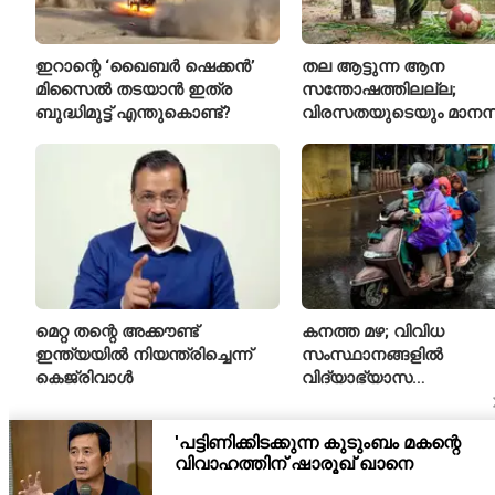
ഇറാന്റെ ‘ഖൈബർ ഷെക്കൻ’
തല ആട്ടുന്ന ആന
മിസൈൽ തടയാൻ ഇത്ര
സന്തോഷത്തിലല്ല;
ബുദ്ധിമുട്ട് എന്തുകൊണ്ട്?
വിരസതയുടെയും മാന
സമ്മർദ്ദത്തിന്റെയും
ലക്ഷണമെന്ന് വിദഗ്ധർ
മെറ്റ തന്റെ അക്കൗണ്ട്
കനത്ത മഴ; വിവിധ
ഇന്ത്യയിൽ നിയന്ത്രിച്ചെന്ന്
സംസ്ഥാനങ്ങളിൽ
കെജ്‌രിവാൾ
വിദ്യാഭ്യാസ
സ്ഥാപനങ്ങൾക്ക് അവധി
പ്രഖ്യാപിച്ചു