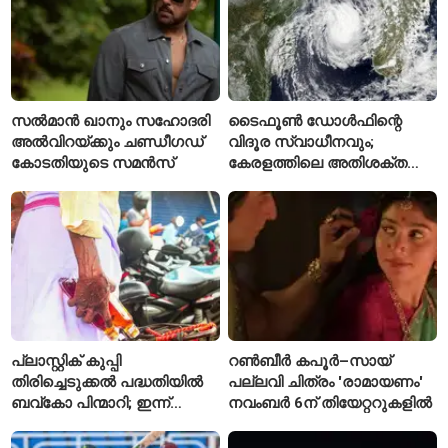
സൽമാൻ ഖാനും സഹോദരി
ടൈഫൂൺ ഡോൾഫിന്റെ
അൽവിറയ്ക്കും ചണ്ഡീഗഡ്
വിദൂര സ്വാധീനവും;
കോടതിയുടെ സമൻസ്
കേരളത്തിലെ അതിശക്ത
മഴയ്ക്ക്
കാരണമായേക്കുമെന്ന്
റിപ്പോർട്ട്
പ്ലാസ്റ്റിക് കുപ്പി
റൺബീർ കപൂർ–സായ്
തിരിച്ചെടുക്കൽ പദ്ധതിയിൽ
പല്ലവി ചിത്രം 'രാമായണം'
ബവ്കോ പിന്മാറി; ഇന്ന്
നവംബർ 6ന് തിയേറ്ററുകളിൽ
മുതൽ ഒഴിഞ്ഞ കുപ്പികൾ
സ്വീകരിക്കില്ല