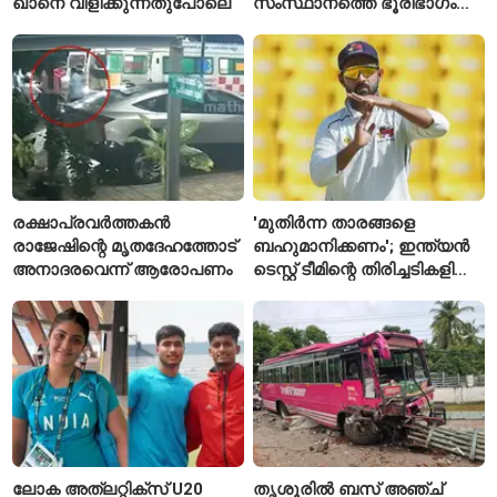
ഖാനെ വിളിക്കുന്നതുപോലെ
സംസ്ഥാനത്തെ ഭൂരിഭാഗം
സ്റ്റേഷനുകളുടെയും ചുമതല
എസ്‌ഐമാർക്ക്
രക്ഷാപ്രവർത്തകൻ
'മുതിർന്ന താരങ്ങളെ
രാജേഷിന്റെ മൃതദേഹത്തോട്
ബഹുമാനിക്കണം'; ഇന്ത്യൻ
അനാദരവെന്ന് ആരോപണം
ടെസ്റ്റ് ടീമിന്റെ തിരിച്ചടികളിൽ
പ്രതികരിച്ച് അജിങ്ക്യ
രഹാനെ
ലോക അത്‌ലറ്റിക്സ് U20
തൃശൂരിൽ ബസ് അഞ്ച്