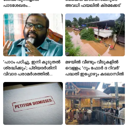
പാടശേഖരം
അവധി ഫയലിൽ ക്രമക്കേട്
അവഗണിക്കപ്പെട്ടെന്ന്
കർഷകർ
'പാഠം പഠിച്ചു, ഇനി കൂടുതൽ
മഴയിൽ വീണ്ടും വീടുകളിൽ
ശ്രദ്ധിക്കും'; പ്രിയദർശിനി
വെള്ളം; 'റൂം ഫോർ ദ റിവർ'
വിവാദ പരാമർശത്തിൽ
പദ്ധതി ഇപ്പോഴും കടലാസിൽ
വിശദീകരണവുമായി മന്ത്രി
സി.പി. ജോൺ