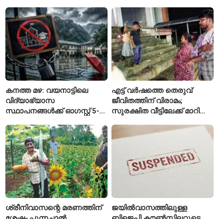
ലോകാരോഗ്യ സംഘടന
കനത്ത മഴ: വയനാട്ടിലെ
എട്ട് വർഷത്തെ തെരുവ്
വിദ്യാഭ്യാസ
ജീവിതത്തിന് വിരാമം;
സ്ഥാപനങ്ങൾക്ക് ഓഗസ്റ്റ് 5-ന്
സുരക്ഷിത വീട്ടിലേക്ക് മാറി
അവധി
പയ്യന്നൂരിലെ കുടുംബം
ശ്രീനിവാസന്റെ മരണത്തിന്
ജയിൽവാസത്തിലുള്ള
ശേഷം പുന്നച്ചാൽ
ബിജെപി കൗൺസിലറുടെ