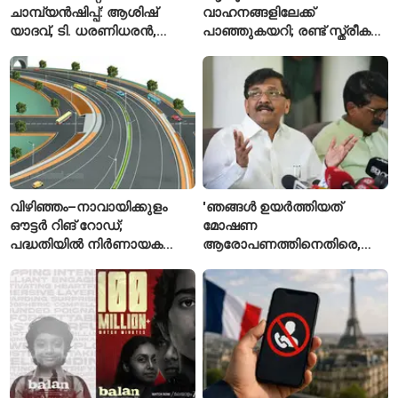
ചാമ്പ്യൻഷിപ്പ്: ആശിഷ്
വാഹനങ്ങളിലേക്ക്
യാദവ്, ടി. ധരണിധരൻ,
പാഞ്ഞുകയറി; രണ്ട് സ്ത്രീകൾ
അമനത് കംബോജ്
മരിച്ചു, 24 പേർക്ക് പരിക്ക്
ഫൈനലിൽ
വിഴിഞ്ഞം–നാവായിക്കുളം
'ഞങ്ങൾ ഉയർത്തിയത്
ഔട്ടർ റിങ് റോഡ്;
മോഷണ
പദ്ധതിയിൽ നിർണായക
ആരോപണത്തിനെതിരെ,
മാറ്റങ്ങൾ, കേന്ദ്രം
ശ്രീരാമനെതിരെ അല്ല';
വിശദീകരണം
റിജിജുവിന് മറുപടിയുമായി
സഞ്ജയ് റാവത്ത്