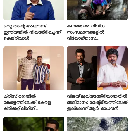
മെറ്റ തന്റെ അക്കൗണ്ട്
കനത്ത മഴ; വിവിധ
ഇന്ത്യയിൽ നിയന്ത്രിച്ചെന്ന്
സംസ്ഥാനങ്ങളിൽ
കെജ്‌രിവാൾ
വിദ്യാഭ്യാസ
സ്ഥാപനങ്ങൾക്ക് അവധി
പ്രഖ്യാപിച്ചു
ക്രിസ് ഗെയിൽ
വിജയ് മുഖ്യമന്ത്രിയായതിൽ
കേരളത്തിലേക്ക്; കേരള
അഭിമാനം; രാഷ്ട്രീയത്തിലേക്ക്
ക്രിക്കറ്റ് ലീഗിന്
ഇല്ലെന്ന് ആർ. മാധവൻ
മുന്നോടിയായി യുവ
താരങ്ങൾക്ക് പരിശീലനം
നൽകും