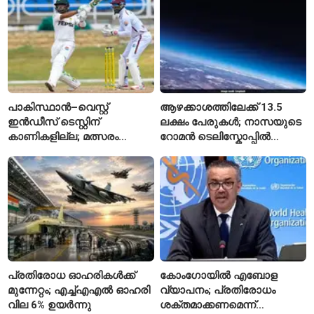
പാകിസ്ഥാൻ–വെസ്റ്റ്
ആഴക്കാശത്തിലേക്ക് 13.5
ഇൻഡീസ് ടെസ്റ്റിന്
ലക്ഷം പേരുകൾ; നാസയുടെ
കാണികളില്ല; മത്സരം
റോമൻ ടെലിസ്കോപ്പിൽ
സോഷ്യൽ മീഡിയയിൽ
പേരുകൾ അയയ്ക്കാം
പരിഹാസവിഷയം
പ്രതിരോധ ഓഹരികൾക്ക്
കോംഗോയിൽ എബോള
മുന്നേറ്റം; എച്ച്എഎൽ ഓഹരി
വ്യാപനം; പ്രതിരോധം
വില 6% ഉയർന്നു
ശക്തമാക്കണമെന്ന്