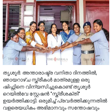
തൃശൂർ: അന്താരാഷ്ട്ര വനിതാ ദിനത്തിൽ,
ഞായറാഴ്ച സ്ത്രീകൾ മാത്രമുള്ള ഒരു
ഷിഫ്റ്റിനെ വിന്യസിച്ചുകൊണ്ട് തൃശൂർ
റെയിൽവേ സ്റ്റേഷൻ "സ്ത്രീശക്തി"
ഉയർത്തിക്കാട്ടി. ഒരുമിച്ച് പ്രവർത്തിക്കുന്നതിൽ
വളരെയധികം അഭിമാനവും സന്തോഷവും