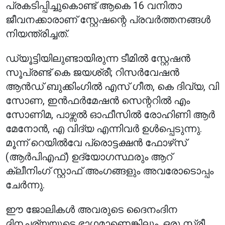
പ്രകടിപ്പിച്ചുകൊണ്ട് ആകെ 16 വനിതാ
ജീവനക്കാരാണ് സ്റ്റേഷന്റെ പ്രവർത്തനങ്ങൾ
നിയന്ത്രിച്ചത്.
ഡ്യൂട്ടിയിലുണ്ടായിരുന്ന ടീമിൽ സ്റ്റേഷൻ
സൂപ്രണ്ട് കെ ജയശ്രീ; റിസർവേഷൻ
ആൻഡ് ബുക്കിംഗിൽ എസ് ഗീത, കെ ദിവ്യ, വി
സോണ, ഇൻഫർമേഷൻ സെന്ററിൽ എം
സോണിമ, പാഴ്സൽ ഓഫീസിൽ രോഹിണി ആർ
മേനോൻ, എ വിദ്യ എന്നിവർ ഉൾപ്പെടുന്നു.
മൂന്ന് റെയിൽവേ പ്രൊട്ടക്ഷൻ ഫോഴ്‌സ്
(ആർപിഎഫ്) ഉദ്യോഗസ്ഥരും ആറ്
ക്ലീനിംഗ് സ്റ്റാഫ് അംഗങ്ങളും അവരോടൊപ്പം
ചേർന്നു.
ഈ ജോലികൾ അവരുടെ ദൈനംദിന
ദിനചര്യയുടെ ഭാഗമാണെങ്കിലും, ഒരു സ്ത്രീ