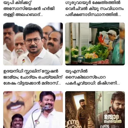
യുപി ക്രിക്കറ്റ്
ഗുരുവായൂർ ക്ഷേത്രത്തിൽ
അസോസിയേഷൻ ഹർജി
വെർച്വൽ ക്യൂ സംവിധാനം
തള്ളി അലഹബാദ്
പരീക്ഷണാടിസ്ഥാനത്തിൽ
ഹൈക്കോടതി
ആരംഭിച്ചു
ഉദയനിധി സ്റ്റാലിന് സ്റ്റേഷൻ
യുഎസിൽ
ജാമ്യം; ചോദ്യം ചെയ്യലിന്
സൈക്ലോസ്പോറ
ശേഷം വിട്ടയക്കാൻ മദ്രാസ്
പകർച്ചവ്യാധി: മിഷിഗണിൽ
ഹൈക്കോടതി ഉത്തരവ്
ആദ്യമായി രണ്ട് മരണം
സ്ഥിരീകരിച്ചു