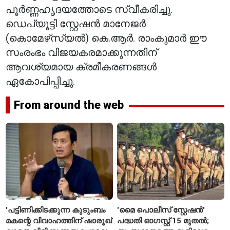
പൂർണ്ണഹൃദയത്തോടെ സ്വീകരിച്ചു.
ഡെപ്യൂട്ടി സ്റ്റേഷൻ മാനേജർ
(കൊമേഴ്‌സ്യൽ) കെ.ആർ. രാംകുമാർ ഈ
സംരംഭം വിജയകരമാക്കുന്നതിന്
ആവശ്യമായ ക്രമീകരണങ്ങൾ
ഏകോപിപ്പിച്ചു.
From around the web
'പട്ടിണിക്കിടക്കുന്ന കുടുംബം
'മൈ പൊലീസ് സ്റ്റേഷൻ'
മകന്റെ വിവാഹത്തിന് ഷാരൂഖ്
പദ്ധതി ഓഗസ്റ്റ് 15 മുതൽ;