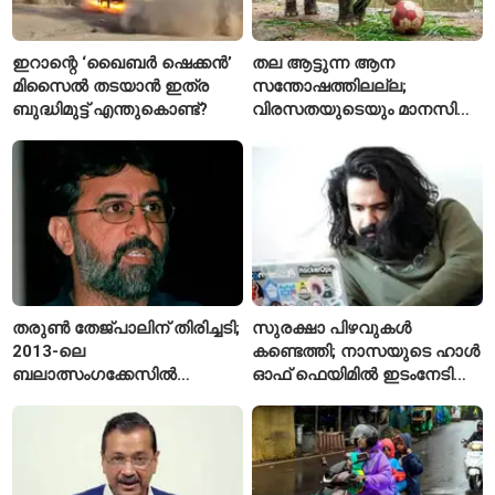
ഇറാന്റെ ‘ഖൈബർ ഷെക്കൻ’
തല ആട്ടുന്ന ആന
മിസൈൽ തടയാൻ ഇത്ര
സന്തോഷത്തിലല്ല;
ബുദ്ധിമുട്ട് എന്തുകൊണ്ട്?
വിരസതയുടെയും മാനസിക
സമ്മർദ്ദത്തിന്റെയും
ലക്ഷണമെന്ന് വിദഗ്ധർ
തരുൺ തേജ്പാലിന് തിരിച്ചടി;
സുരക്ഷാ പിഴവുകൾ
2013-ലെ
കണ്ടെത്തി; നാസയുടെ ഹാൾ
ബലാത്സംഗക്കേസിൽ
ഓഫ് ഫെയിമിൽ ഇടംനേടി
കുറ്റക്കാരനെന്ന് ബോംബെ
മലയാളി എതിക്കൽ ഹാക്കർ
ഹൈക്കോടതി