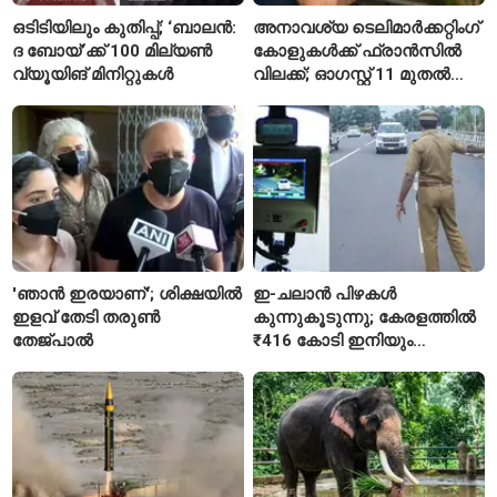
ഒടിടിയിലും കുതിപ്പ്; ‘ബാലൻ:
അനാവശ്യ ടെലിമാർക്കറ്റിംഗ്
ദ ബോയ്’ക്ക് 100 മില്യൺ
കോളുകൾക്ക് ഫ്രാൻസിൽ
വ്യൂയിങ് മിനിറ്റുകൾ
വിലക്ക്; ഓഗസ്റ്റ് 11 മുതൽ
പുതിയ നിയമം
'ഞാൻ ഇരയാണ്'; ശിക്ഷയിൽ
ഇ-ചലാൻ പിഴകൾ
ഇളവ് തേടി തരുണ്‍
കുന്നുകൂടുന്നു; കേരളത്തിൽ
തേജ്പാൽ
₹416 കോടി ഇനിയും
അടയ്ക്കാനുണ്ട്