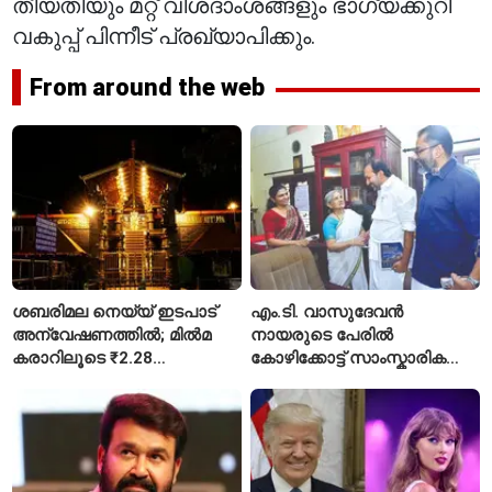
തീയതിയും മറ്റ് വിശദാംശങ്ങളും ഭാഗ്യക്കുറി
വകുപ്പ് പിന്നീട് പ്രഖ്യാപിക്കും.
From around the web
ശബരിമല നെയ്യ് ഇടപാട്
എം.ടി. വാസുദേവൻ
അന്വേഷണത്തിൽ; മിൽമ
നായരുടെ പേരിൽ
കരാറിലൂടെ ₹2.28
കോഴിക്കോട്ട് സാംസ്കാരിക
കോടിയുടെ നഷ്ടമെന്ന്
പാർക്ക്; പ്രാരംഭ
എഫ്ഐആർ
പ്രവർത്തനങ്ങൾക്ക് ₹50
കോടി