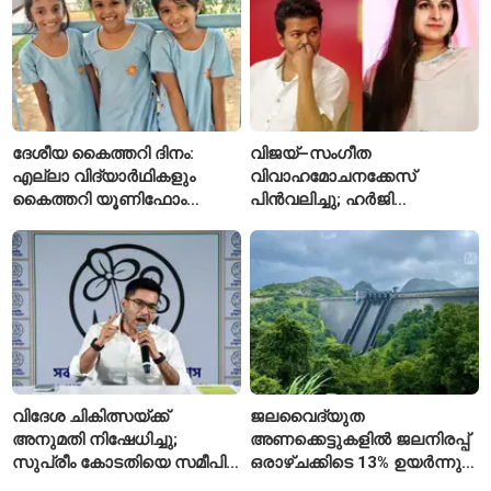
കേസ്
ദേശീയ കൈത്തറി ദിനം:
വിജയ്–സംഗീത
എല്ലാ വിദ്യാർഥികളും
വിവാഹമോചനക്കേസ്
കൈത്തറി യൂണിഫോം
പിൻവലിച്ചു; ഹർജി
ധരിക്കുന്ന കേരളത്തിലെ ഈ
പിൻവലിച്ചതോടെ കേസ്
സ്കൂൾ വേറിട്ട മാതൃക
അവസാനിപ്പിച്ച് കോടതി
വിദേശ ചികിത്സയ്ക്ക്
ജലവൈദ്യുത
അനുമതി നിഷേധിച്ചു;
അണക്കെട്ടുകളിൽ ജലനിരപ്പ്
സുപ്രീം കോടതിയെ സമീപിച്ച്
ഒരാഴ്ചക്കിടെ 13% ഉയർന്നു;
അഭിഷേക് ബാനർജി
കഴിഞ്ഞ വർഷത്തേക്കാൾ