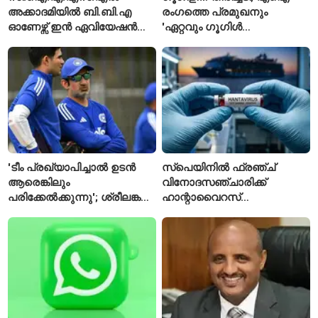
അക്കാദമിയിൽ ബി.ബി.എ
രംഗത്തെ പ്രമുഖനും
ഓണേഴ്സ് ഇൻ ഏവിയേഷൻ
'ഏറ്റവും ഗൂഗിൾ
മാനേജ്മെന്റ്: പ്രവേശനം
വ്യക്തി'യെന്നും
ഈമാസം 12 വരെ
വിശേഷിപ്പിക്കപ്പെട്ട
ഗവേഷകൻ രാജിവെച്ചു
'ടീം പ്രഖ്യാപിച്ചാൽ ഉടൻ
സ്പെയിനിൽ ഫ്രഞ്ച്
ആരെങ്കിലും
വിനോദസഞ്ചാരിക്ക്
പരിക്കേൽക്കുന്നു'; ശ്രീലങ്കൻ
ഹാന്റാവൈറസ്
ടെസ്റ്റിന് മുൻപ് ഇന്ത്യൻ
സ്ഥിരീകരിച്ചു; രോഗിയെ
ടീമിനെ കുറിച്ച് മുൻതാരം
ഐസൊലേഷനിൽ
പ്രവേശിപ്പിച്ചു