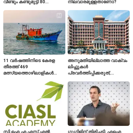
വീണ്ടും കണ്ടുമുട്ടി 80
നിലവാരമുള്ളതാണോ?
വയസ്സുകാരായ ദമ്പതികൾ
11 വർഷത്തിനിടെ കേരള
അനുമതിയില്ലാത്ത വാക്വം
തീരത്ത് 469
ലിഫ്റ്റുകൾ
മത്സ്യത്തൊഴിലാളികൾ
പ്രവർത്തിപ്പിക്കരുത്;
മരിച്ചു; 160 പേരെ
സുരക്ഷാ
കാണാതായി, 47,773 പേരെ
അനുമതിയില്ലാത്ത
രക്ഷപ്പെടുത്തി
ലിഫ്റ്റുകൾക്ക്
ഹൈക്കോടതിയുടെ വിലക്ക്
സി.ഐ.എ.എസ്.എൽ
ഗൂഗിളിന് തിരിച്ചടി; എഐ