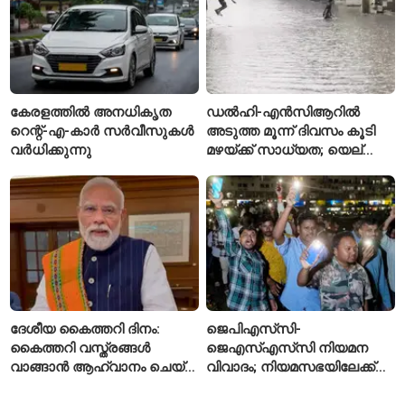
കേരളത്തിൽ അനധികൃത
ഡൽഹി-എൻസിആറിൽ
റെന്റ്-എ-കാർ സർവീസുകൾ
അടുത്ത മൂന്ന് ദിവസം കൂടി
വർധിക്കുന്നു
മഴയ്ക്ക് സാധ്യത; യെല്ലോ
അലർട്ട് പ്രഖ്യാപിച്ച്
ഐഎംഡി
ദേശീയ കൈത്തറി ദിനം:
ജെപിഎസ്‌സി-
കൈത്തറി വസ്ത്രങ്ങൾ
ജെഎസ്എസ്‌സി നിയമന
വാങ്ങാൻ ആഹ്വാനം ചെയ്ത്
വിവാദം; നിയമസഭയിലേക്ക്
പ്രധാനമന്ത്രി
വിദ്യാർഥികളുടെ മാർച്ച് ഇന്ന്