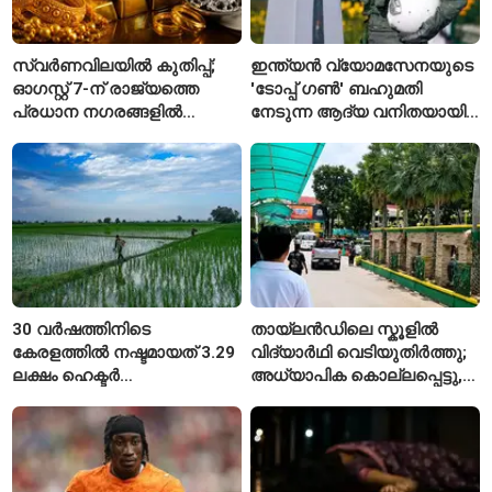
സ്വർണവിലയിൽ കുതിപ്പ്;
ഇന്ത്യൻ വ്യോമസേനയുടെ
ഓഗസ്റ്റ് 7-ന് രാജ്യത്തെ
'ടോപ്പ് ഗൺ' ബഹുമതി
പ്രധാന നഗരങ്ങളിൽ
നേടുന്ന ആദ്യ വനിതയായി
നിരക്കുകൾ ഉയർന്നു
ഭാവന കാന്ത്
30 വർഷത്തിനിടെ
തായ്‌ലൻഡിലെ സ്കൂളിൽ
കേരളത്തിൽ നഷ്ടമായത് 3.29
വിദ്യാർഥി വെടിയുതിർത്തു;
ലക്ഷം ഹെക്ടർ
അധ്യാപിക കൊല്ലപ്പെട്ടു,
നെൽപ്പാടങ്ങൾ
നിരവധി പേർക്ക് പരിക്ക്