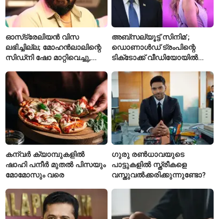
ഓസ്‌ട്രേലിയൻ വിസ
അബ്സല്യൂട്ട് സിനിമ’;
ലഭിച്ചില്ല; മോഹൻലാലിന്റെ
ഡൊണാൾഡ് ട്രംപിന്റെ
സിഡ്‌നി ഷോ മാറ്റിവെച്ചു,
ടിക്‌ടോക്ക് വീഡിയോയിൽ
വീഡിയോയിലൂടെ ക്ഷമ
നിന്ന് ടെയ്‌ലർ സ്വിഫ്റ്റിന്റെ
ചോദിച്ച് താരം
‘August’ നീക്കം ചെയ്തു
കന്വർ ക്യാമ്പുകളിൽ
ഗുരു രൺധാവയുടെ
ഷാഹി പനീർ മുതൽ പിസയും
പാട്ടുകളിൽ സ്ത്രീകളെ
മോമോസും വരെ
വസ്തുവൽക്കരിക്കുന്നുണ്ടോ?