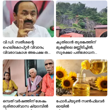
ഇപ്പോഴും കുറവ്
വി.ഡി. സതീശന്റെ
കുതിരാൻ തുരങ്കത്തിന്
ഹെലികോപ്റ്റർ വിവാദം;
മുകളിലെ മണ്ണിടിച്ചിൽ;
വിവരാവകാശ അപേക്ഷ തള്ളി
സുരക്ഷാ പരിശോധന
കേരള സർക്കാർ
ആരംഭിച്ച് എൻഎച്ച്എഐ
ഒമ്പത് വർഷത്തിന് ശേഷം
ഫോർച്യൂൺ സൺഫ്ലവർ
ദുരിതാശ്വാസ ക്യാമ്പിൽ
ഓയിൽ