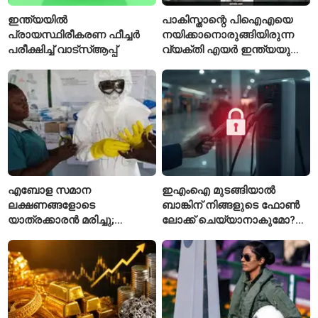
ഇന്ത്യയിൽ
പാകിസ്താന്റെ പിഐഎയെ
പ്രായസ്ഥിരീകരണ ഫീച്ചർ
നയിക്കാനൊരുങ്ങിയിരുന്ന
പരീക്ഷിച്ച് വാട്‌സ്ആപ്പ്
വ്യക്തി എയർ ഇന്ത്യയുടെ
പുതിയ സിഇഒ
എബോള സമാന
ഇഎംഐ മുടങ്ങിയാൽ
ലക്ഷണങ്ങളോടെ
ബാങ്കിന് നിങ്ങളുടെ ഫോൺ
യാത്രക്കാരൻ മരിച്ചു;
ലോക്ക് ചെയ്യാനാകുമോ?
കോംഗോയിൽ 200-ഓളം
ആർബിഐയുടെ പുതിയ
യാത്രക്കാരെ
ചട്ടങ്ങൾ ഇങ്ങനെ
നിരീക്ഷണത്തിൽ