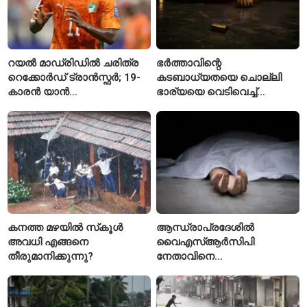
റയൽ മാഡ്രിഡിൽ ചരിത്ര
ഭർത്താവിന്റെ
റെക്കോർഡ് ട്രാൻസ്ഫർ; 19-
കടബാധ്യതയെ ചൊല്ലി
കാരൻ യാൻ
ഭാര്യയെ വെടിവെച്ച്
ഡിയോമാൻഡെയെ
കൊലപ്പെടുത്തി? പൂനെയിൽ
സ്വന്തമാക്കി സ്പാനിഷ്
നടുക്കം സൃഷ്ടിച്ച
വമ്പന്മാർ
കൊലപാതകം
കനത്ത മഴയിൽ സ്‌കൂൾ
ആന്ധ്രാപ്രദേശിൽ
അവധി എങ്ങനെ
വൈഎസ്ആർസിപി
തീരുമാനിക്കുന്നു?
നേതാവിനെ
വെട്ടിക്കൊലപ്പെടുത്തി;
അന്വേഷണം ആരംഭിച്ച്
പൊലീസ്