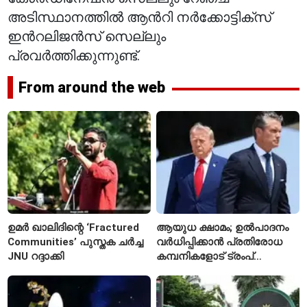
അടിസ്ഥാനത്തില്‍ ആന്‍റി നര്‍ക്കോട്ടിക്സ്
ഇന്‍റലിജന്‍സ് സെല്ലും
പ്രവര്‍ത്തിക്കുന്നുണ്ട്.
From around the web
ഉമർ ഖാലിദിന്റെ ‘Fractured
ആയുധ ക്ഷാമം; ഉൽപാദനം
Communities’ പുസ്തക ചർച്ച
വർധിപ്പിക്കാൻ പ്രതിരോധ
JNU റദ്ദാക്കി
കമ്പനികളോട് ട്രംപ്
ഭരണകൂടത്തിന്റെ നിർദേശം