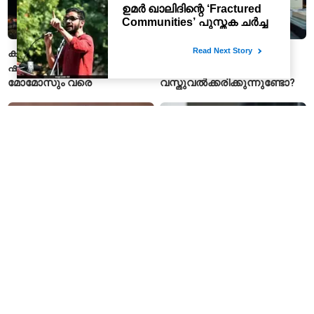
കന്വർ ക്യാമ്പുകളിൽ
ഗുരു രൺധാവയുടെ
ഷാഹി പനീർ മുതൽ പിസയും
പാട്ടുകളിൽ സ്ത്രീകളെ
മോമോസും വരെ
വസ്തുവൽക്കരിക്കുന്നുണ്ടോ?
‘ബ്രിട്ടീഷുകാരുടെ ഏറ്റവും
ഹണിട്രാപ്പിൽ
കടുത്ത ശിക്ഷ നേരിട്ടത് ആര്?
കുടുങ്ങിയെന്ന് ആരോപണം;
പ്രതിരോധ രഹസ്യങ്ങൾ
ചോർത്തിയ വ്യോമസേന
വിങ് കമാൻഡർ അറസ്റ്റിൽ