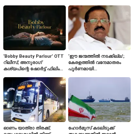
തേജ്പാലിനെതിരെ നടപടി
ക്ഷണിച്ചതിൽ
അന്വേഷണാത്മക
വിദ്യാർഥികളുടെ എതിർപ്പ്
മാധ്യമപ്രവർത്തനം
കാരണമെന്ന് മകൾ
‘Bobby Beauty Parlour’ OTT
‘ഈ ജന്മത്തിൽ നടക്കില്ല’;
റിലീസ്; അനുരാഗ്
കേരളത്തിൽ വന്ദേമാതരം
കശ്യപിന്റെ ഷോർട്ട് ഫിലിം
പൂർണമായി
എവിടെ കാണാം?
ആലപിക്കില്ലെന്ന്
രാജ്മോഹൻ ഉണ്ണിത്താൻ
ഓണം യാത്രാ തിരക്ക്;
ഹോർമുസ് കടലിടുക്ക്