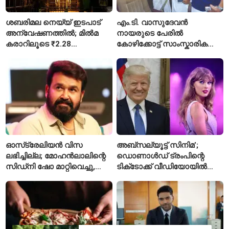
ശബരിമല നെയ്യ് ഇടപാട്
എം.ടി. വാസുദേവൻ
അന്വേഷണത്തിൽ; മിൽമ
നായരുടെ പേരിൽ
കരാറിലൂടെ ₹2.28
കോഴിക്കോട്ട് സാംസ്കാരിക
കോടിയുടെ നഷ്ടമെന്ന്
പാർക്ക്; പ്രാരംഭ
എഫ്ഐആർ
പ്രവർത്തനങ്ങൾക്ക് ₹50
കോടി
ഓസ്‌ട്രേലിയൻ വിസ
അബ്സല്യൂട്ട് സിനിമ’;
ലഭിച്ചില്ല; മോഹൻലാലിന്റെ
ഡൊണാൾഡ് ട്രംപിന്റെ
സിഡ്‌നി ഷോ മാറ്റിവെച്ചു,
ടിക്‌ടോക്ക് വീഡിയോയിൽ
വീഡിയോയിലൂടെ ക്ഷമ
നിന്ന് ടെയ്‌ലർ സ്വിഫ്റ്റിന്റെ
ചോദിച്ച് താരം
‘August’ നീക്കം ചെയ്തു