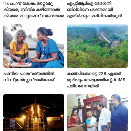
‘Toxic’ന് ശേഷം മറ്റൊരു
എഫ്സിആർഎ ഭേദഗതി
കിയാര; സിനിമ കഴിഞ്ഞാൽ
ബില്ലിനെ ശക്തമായി
കിയാര മാറുമെന്ന് നയൻതാര
എതിർക്കും: മല്ലികാർജുൻ
ഖർഗെ
പണിയ പാരമ്പര്യത്തിൽ
കഞ്ചിക്കോട്ടെ 228 ഏക്കർ
നിന്ന് ഇൻസ്റ്റഗ്രാമിലേക്ക്
ഭൂമിയും കേരളത്തിന്റെ AIIMS
പരിഗണനയിൽ