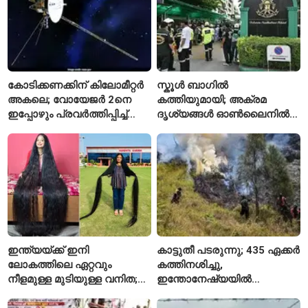
കോടിക്കണക്കിന് കിലോമീറ്റർ
സ്കൂൾ ബാഗിൽ
അകലെ; വോയേജർ 2നെ
കത്തിയുമായി; അക്രമ
ഇപ്പോഴും പ്രവർത്തിപ്പിച്ച്
ദൃശ്യങ്ങൾ ഓൺലൈനിൽ
നാസ
കണ്ടിരുന്നെന്ന് തായ്
കൗമാരക്കാരൻ
ഇന്ത്യയ്ക്ക് ഇനി
കാട്ടുതീ പടരുന്നു; 435 ഏക്കർ
ലോകത്തിലെ ഏറ്റവും
കത്തിനശിച്ചു,
നീളമുള്ള മുടിയുള്ള വനിത;
ഇന്തോനേഷ്യയിൽ
2015 മുതൽ മുടി മുറിച്ചിട്ടില്ല
ദേശീയോദ്യാനം അടച്ചു