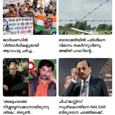
ജാർഖണ്ഡിൽ
ബാരാമതിയിൽ പരിശീലന
വിദ്യാർഥികളുമായി
വിമാനം തകർന്നുവീണു;
ആറാംവട്ട ചർച്ച;
അജിത് പവാറിന്റെ
റാഞ്ചിയിലെ സമരം 16-ാം
അപകടത്തിന് പിന്നാലെ
ദിവസത്തിലേക്ക്
രണ്ടാമത്തെ സംഭവം
‘അദ്ദേഹത്തെ
ചീഫ് ജസ്റ്റിസ്
നിശ്ശബ്ദനാക്കാനായിരുന്നു
സൂര്യകാന്തിനെ NALSAR
ശ്രമം’; തരുണ്‍
ബിരുദദാന ചടങ്ങിലേക്ക്