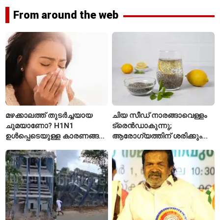
From around the web
മഴക്കാലത്ത് തുടർച്ചയായ
ചിയ സീഡ് നാരങ്ങാവെള്ളം
ചുമയാണോ? H1N1
ട്രെൻഡാകുന്നു;
ഉൾപ്പെടെയുള്ള കാരണങ്ങൾ
ആരോഗ്യത്തിന് ശരിക്കും
ശ്രദ്ധിക്കണം
ഗുണമുണ്ടോ?