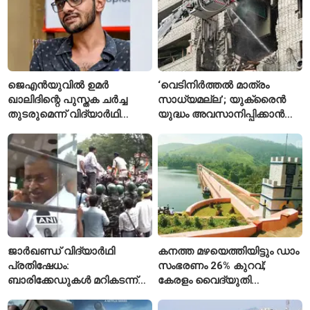
ജെഎൻയുവിൽ ഉമർ
‘വെടിനിർത്തൽ മാത്രം
ഖാലിദിന്റെ പുസ്തക ചർച്ച
സാധ്യമല്ല’; യുക്രൈൻ
തുടരുമെന്ന് വിദ്യാർഥി
യുദ്ധം അവസാനിപ്പിക്കാൻ
യൂണിയൻ
ആവശ്യങ്ങൾ ആവർത്തിച്ച്
റഷ്യ
ജാർഖണ്ഡ് വിദ്യാർഥി
കനത്ത മഴയെത്തിയിട്ടും ഡാം
പ്രതിഷേധം:
സംഭരണം 26% കുറവ്;
ബാരിക്കേഡുകൾ മറികടന്ന്
കേരളം വൈദ്യുതി
ഉദ്യോഗാർഥികൾ
പ്രതിസന്ധിയിലേക്കോ?