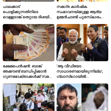
പാലക്കാട്
സമഗ്ര കാർഷിക
പൊളിക്കുന്നതിനിടെ
സംഭാവനയ്ക്കുള്ള ആദ്യ
വെള്ളടാങ്ക് തെറ്റായ ദിശയിൽ
ഉമ്മൻചാണ്ടി പുരസ്‌കാരം
വീണു; വൻ അപകടം
ചെറുവയൽ രാമന്‍
ഒഴിവായി
ക്ഷേമപെൻഷൻ: ബാങ്ക്
‘ആ വീഡിയോ
അക്കൗണ്ട് ബന്ധിപ്പിക്കാൻ
സാധാരണമായിരുന്നില്ല’;
ഗുണഭോക്താക്കൾക്ക് സമയം
ഗ്ലാസ്‌ഗോയിൽ
അനുവദിച്ചു
ഇന്ത്യയുടെ ഭൂപടം
തിരുത്തിച്ച ലവ്‌ലിനയെ
പ്രശംസിച്ച് പ്രധാനമന്ത്രി