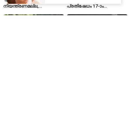
നിയന്ത്രണമല്ല,
പ്രതിഷേധം 17-ാം
സുതാര്യതയാണ് ലക്ഷ്യം’
ദിവസത്തിലേക്ക്
— കേന്ദ്രത്തിന്റെ
വിശദീകരണം
ഉമർ ഖാലിദിന്റെ ‘Fractured
ആയുധ ക്ഷാമം; ഉൽപാദനം
Communities’ പുസ്തക ചർച്ച
വർധിപ്പിക്കാൻ പ്രതിരോധ
JNU റദ്ദാക്കി
കമ്പനികളോട് ട്രംപ്
ഭരണകൂടത്തിന്റെ നിർദേശം