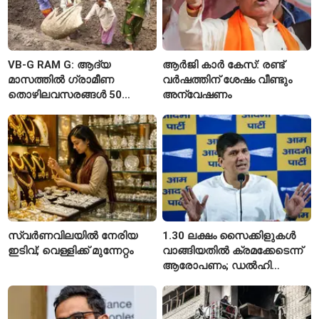
VB-G RAM G: ആദ്യ
ആർജി കാർ കേസ്: രണ്ട്
മാസത്തിൽ ഗ്രാമീണ
വർഷത്തിന് ശേഷം വീണ്ടും
തൊഴിലവസരങ്ങൾ 50
അന്വേഷണം
ശതമാനത്തോളം കുറഞ്ഞു
സ്വർണവിലയിൽ നേരിയ
1.30 ലക്ഷം സൈക്കിളുകൾ
ഇടിവ്; വെള്ളിക്ക് മുന്നേറ്റം
വാങ്ങിയതിൽ ക്രമക്കേടെന്ന്
ആരോപണം; ഡൽഹി
സർക്കാരിനെതിരെ എഎപി