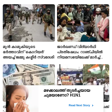
കണ്ടെത്തിയെന്ന
ആരോപണം
മുൻ കാമുകിയുടെ
ജാർഖണ്ഡ് വിദ്യാർഥി
ഭർത്താവിന് ‘കൊറിയർ’
പ്രതിഷേധം: റാഞ്ചിയിൽ
അയച്ച് ജമ്മു കശ്മീർ സ്വദേശി
നിയമസഭയിലേക്ക് മാർച്ച്
ആരംഭിച്ചു
വിദേശ ഫണ്ടിങ് ബിൽ:
ജാർഖണ്ഡ് നിയമസഭയിലേക്ക്
‘പള്ളികളുടെ
വിദ്യാർഥികളുടെ മാർച്ച്;