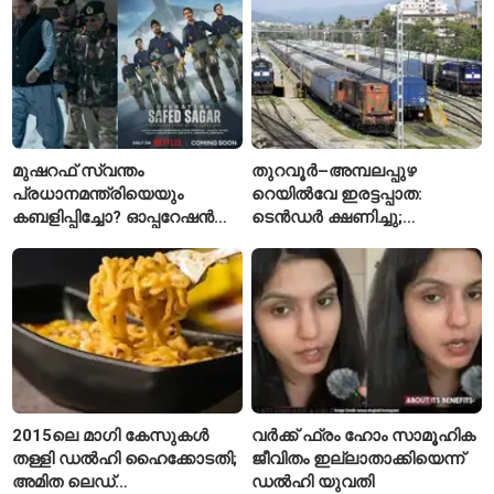
മുഷറഫ് സ്വന്തം
തുറവൂർ–അമ്പലപ്പുഴ
പ്രധാനമന്ത്രിയെയും
റെയിൽവേ ഇരട്ടപ്പാത:
കബളിപ്പിച്ചോ? ഓപ്പറേഷൻ
ടെൻഡർ ക്ഷണിച്ചു;
സഫേദ് സാഗറിന് പിന്നിലെ
ആലപ്പുഴയിൽ പ്രതീക്ഷയും
യഥാർഥ കഥ
ആശങ്കയും
2015ലെ മാഗി കേസുകൾ
വർക്ക് ഫ്രം ഹോം സാമൂഹിക
തള്ളി ഡൽഹി ഹൈക്കോടതി;
ജീവിതം ഇല്ലാതാക്കിയെന്ന്
അമിത ലെഡ്
ഡൽഹി യുവതി