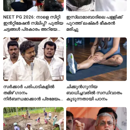
NEET PG 2026: നാളെ സിറ്റി
ഇസ്ലാമാബാദിലെ പള്ളിക്ക്
ഇൻറ്റിമേഷൻ സ്ലിപ്പ്? പുതിയ
പുറത്ത് ലഷ്‌കർ ഭീകരൻ
ചട്ടങ്ങൾ പ്രകാരം അറിയേണ്ട
മരിച്ചു
കാര്യങ്ങൾ
സർക്കാർ പരിപാടികളിൽ
ചിക്കുൻഗുനിയ
തമിഴ് ഗാനം
ബാധിച്ചവരിൽ സന്ധിവാതം
നിർബന്ധമാക്കാൻ പ്രമേയം;
കൂടുന്നതായി പഠനം
മുഖ്യമന്ത്രി വിജയ്