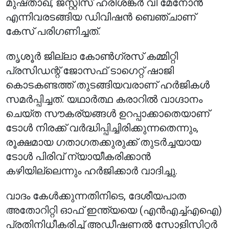
മുഷ്താഖ്, ജസ്റ്റിസ് ഹരിശങ്കർ വി മേനോൻ
എന്നിവരടങ്ങിയ ഡിവിഷൻ ബെഞ്ചാണ്
കേസ് പരിഗണിച്ചത്.
തൃശൂർ ജില്ലാ കോൺഗ്രസ് കമ്മിറ്റി
പ്രസിഡന്റ് ജോസഫ് ടാഗെറ്റ് ഷാജി
കൊടകണ്ടത്ത് തുടങ്ങിയവരാണ് ഹർജികൾ
സമർപ്പിച്ചത്. യഥാർത്ഥ കരാറിൽ വാഗ്ദാനം
ചെയ്ത സൗകര്യങ്ങൾ ഉറപ്പാക്കാതെയാണ്
ടോൾ നിരക്ക് വർദ്ധിപ്പിച്ചിരിക്കുന്നതെന്നും,
രൂക്ഷമായ ഗതാഗതക്കുരുക്ക് തുടർച്ചയായ
ടോൾ പിരിവ് ന്യായീകരിക്കാൻ
കഴിയില്ലെന്നും ഹർജിക്കാർ വാദിച്ചു.
വാദം കേൾക്കുന്നതിനിടെ, ദേശീയപാത
അതോറിറ്റി ഓഫ് ഇന്ത്യയെ (എൻ‌എച്ച്‌എ‌ഐ)
പ്രതിനിധീകരിച്ച് അഡീഷണൽ സോളിസിറ്റർ