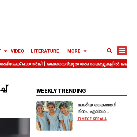
Y
VIDEO
LITERATURE
MORE
ച്
WEEKLY TRENDING
ദേശീയ കൈത്തറി
ദിനം: എല്ലാ
വിദ്യാർഥികളും
TIMEOF KERALA
കൈത്തറി യൂണിഫോം
ധരിക്കുന്ന