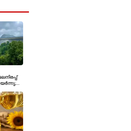
നിരപ്പ്
യർന്നു;
്കാൾ