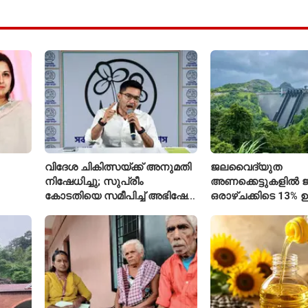
വിദേശ ചികിത്സയ്ക്ക് അനുമതി
ജലവൈദ്യുത
നിഷേധിച്ചു; സുപ്രീം
അണക്കെട്ടുകളിൽ ജല
കോടതിയെ സമീപിച്ച് അഭിഷേക്
ഒരാഴ്ചക്കിടെ 13% ഉ
ബാനർജി
കഴിഞ്ഞ വർഷത്തേക
ഇപ്പോഴും കുറവ്