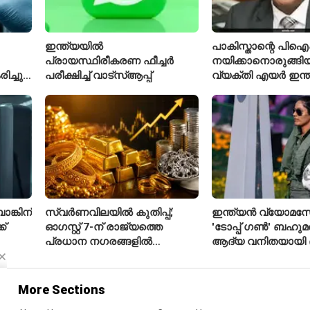
ഇന്ത്യയിൽ
പാകിസ്താന്റെ പ
പ്രായസ്ഥിരീകരണ ഫീച്ചർ
നയിക്കാനൊരുങ്ങിയ
ച്ചു;
പരീക്ഷിച്ച് വാട്‌സ്ആപ്പ്
വ്യക്തി എയർ ഇന്
നിൽ
പുതിയ സിഇഒ
്കിന്
സ്വർണവിലയിൽ കുതിപ്പ്;
ഇന്ത്യൻ വ്യോമസ
്
ഓഗസ്റ്റ് 7-ന് രാജ്യത്തെ
'ടോപ്പ് ഗൺ' ബഹുമത
പ്രധാന നഗരങ്ങളിൽ
ആദ്യ വനിതയായി
യ
നിരക്കുകൾ ഉയർന്നു
കാന്ത്
More Sections