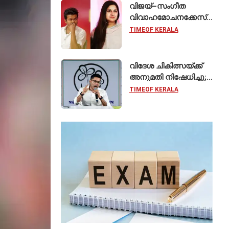
കേരളത്തിലെ ഈ
വിജയ്–സംഗീത
സ്കൂൾ വേറിട്ട മാതൃക
വിവാഹമോചനക്കേസ്
പിൻവലിച്ചു; ഹർജി
TIMEOF KERALA
പിൻവലിച്ചതോടെ
കേസ് അവസാനിപ്പിച്ച്
കോടതി
വിദേശ ചികിത്സയ്ക്ക്
അനുമതി നിഷേധിച്ചു;
സുപ്രീം കോടതിയെ
TIMEOF KERALA
സമീപിച്ച് അഭിഷേക്
ബാനർജി