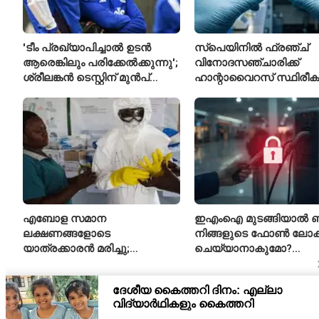
'ടീം പ്രഖ്യാപിച്ചാൽ ഉടൻ
സ്പെയിനിൽ ഫ്രഞ്ച്
ആരെങ്കിലും പരിക്കേൽക്കുന്നു';
വിനോദസഞ്ചാരിക്ക്
ശ്രീലങ്കൻ ടെസ്റ്റിന് മുൻപ്
ഹാന്റാവൈറസ് സ്ഥിരീകരി
ഇന്ത്യൻ ടീമിനെ കുറിച്ച്
രോഗിയെ ഐസൊലേഷ
മുൻതാരം
പ്രവേശിപ്പിച്ചു
എബോള സമാന
ഇഎംഐ മുടങ്ങിയാൽ ബാങ
ലക്ഷണങ്ങളോടെ
നിങ്ങളുടെ ഫോൺ ലോക്ക
യാത്രക്കാരൻ മരിച്ചു;
ചെയ്യാനാകുമോ?
കോംഗോയിൽ 200-ഓളം
ആർബിഐയുടെ പുതി
യാത്രക്കാരെ നിരീക്ഷണത്തിൽ
ചട്ടങ്ങൾ ഇങ്ങനെ