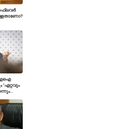
ഫ്ലവർ
ള്ളതാണോ?
ി; എഐ
 'ഏറ്റവും
ന്നും
്ട ഗവേഷകൻ