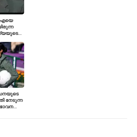
ിഐഎയെ
ിരുന്ന
ത്യയുടെ
േനയുടെ
ി നേടുന്ന
 ഭാവന