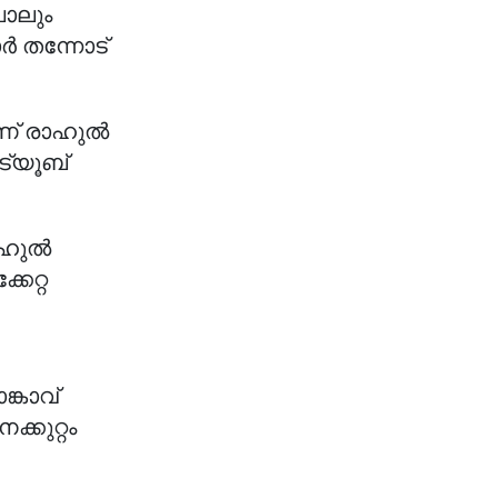
ോലും
ർ തന്നോട്
ണ് രാഹുൽ
ട്യൂബ്
രാഹുൽ
കേറ്റ
ങ്കാവ്
്കുറ്റം