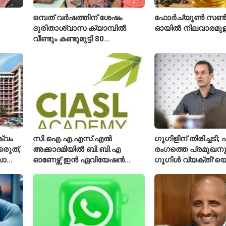
ഒമ്പത് വർഷത്തിന് ശേഷം
ഫോർച്യൂൺ സൺ
ദുരിതാശ്വാസ ക്യാമ്പിൽ
ഓയിൽ നിലവാരമു
വീണ്ടും കണ്ടുമുട്ടി 80
ഐ
വയസ്സുകാരായ ദമ്പതികൾ
്വം
സി.ഐ.എ.എസ്.എൽ
ഗൂഗിളിന് തിരിച്ചട
്കരുത്;
അക്കാദമിയിൽ ബി.ബി.എ
രംഗത്തെ പ്രമുഖനും
ാത്ത
ഓണേഴ്സ് ഇൻ ഏവിയേഷൻ
ഗൂഗിൾ വ്യക്തി'യെ
മാനേജ്മെന്റ്: പ്രവേശനം
വിശേഷിപ്പിക്കപ്പെട
ക്
ഈമാസം 12 വരെ
രാജിവെച്ചു