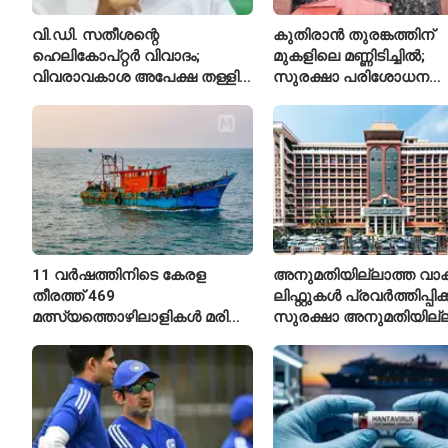
വി.ഡി. സതീശന്റെ
കുതിരാൻ തുരങ്കത്തിന്
ഹെലികോപ്റ്റർ വിവാദം;
മുകളിലെ മണ്ണിടിച്ചിൽ;
വിവരാവകാശ അപേക്ഷ തള്ളി
സുരക്ഷാ പരിശോധന
കേരള സർക്കാർ
ആരംഭിച്ച് എൻഎച്ച്എ
11 വർഷത്തിനിടെ കേരള
അനുമതിയില്ലാത്ത വാക
തീരത്ത് 469
ലിഫ്റ്റുകൾ പ്രവർത്തിപ്പിക
മത്സ്യത്തൊഴിലാളികൾ മരിച്ചു;
സുരക്ഷാ അനുമതിയില്ല
160 പേരെ കാണാതായി,
ലിഫ്റ്റുകൾക്ക്
47,773 പേരെ രക്ഷപ്പെടുത്തി
ഹൈക്കോടതിയുടെ വിലക്