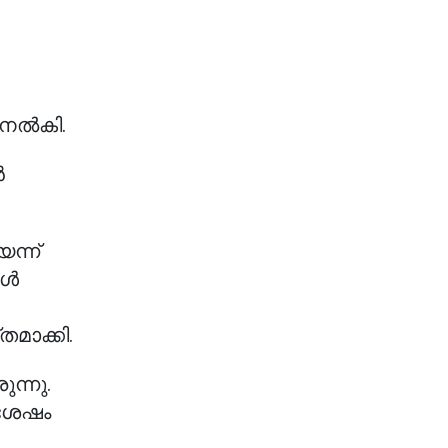
 നൽകി.
ൻ
ന്ന്
ോൾ
മാക്കി.
ന്നു.
ുശേഷം