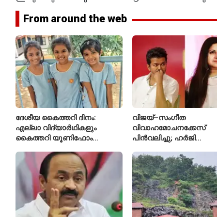
From around the web
ദേശീയ കൈത്തറി ദിനം:
വിജയ്–സംഗീത
എല്ലാ വിദ്യാർഥികളും
വിവാഹമോചനക്കേസ്
കൈത്തറി യൂണിഫോം
പിൻവലിച്ചു; ഹർജി
ധരിക്കുന്ന കേരളത്തിലെ ഈ
പിൻവലിച്ചതോടെ കേസ്
സ്കൂൾ വേറിട്ട മാതൃക
അവസാനിപ്പിച്ച് കോടതി