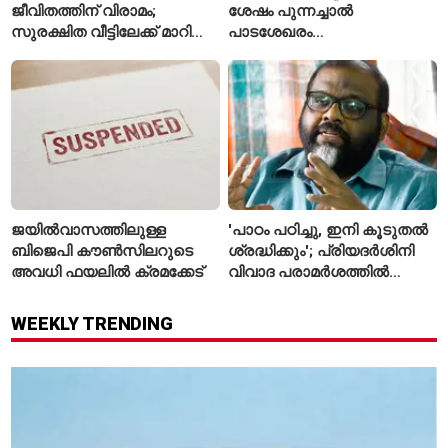
ജീവിതത്തിന് വിരാമം;
ശേഷം പുന്നച്ചാൽ
സുരക്ഷിത വീട്ടിലേക്ക് മാറി
പാടശേഖരം
പയ്യന്നൂരിലെ കുടുംബം
അവഗണിക്കപ്പെട്ടെന്ന്
കർഷകർ
ജയിൽവാസത്തിലുള്ള
'പാഠം പഠിച്ചു, ഇനി കൂടുതൽ
ബിജെപി കൗൺസിലറുടെ
ശ്രദ്ധിക്കും'; പ്രിയദർശിനി
അവധി ഫയലിൽ ക്രമക്കേട്
വിവാദ പരാമർശത്തിൽ
വിശദീകരണവുമായി മന്ത്രി
സി.പി. ജോൺ
WEEKLY TRENDING