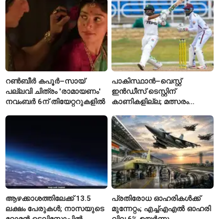
കാരണമായേക്കുമെന്ന്
സ്വീകരിക്കില്ല
റിപ്പോർട്ട്
റൺബീർ കപൂർ–സായ്
പാകിസ്ഥാൻ–വെസ്റ്റ്
പല്ലവി ചിത്രം 'രാമായണം'
ഇൻഡീസ് ടെസ്റ്റിന്
നവംബർ 6ന് തിയേറ്ററുകളിൽ
കാണികളില്ല; മത്സരം
സോഷ്യൽ മീഡിയയിൽ
പരിഹാസവിഷയം
ആഴക്കാശത്തിലേക്ക് 13.5
പ്രതിരോധ ഓഹരികൾക്ക്
ലക്ഷം പേരുകൾ; നാസയുടെ
മുന്നേറ്റം; എച്ച്എഎൽ ഓഹരി
റോമൻ ടെലിസ്കോപ്പിൽ
വില 6% ഉയർന്നു