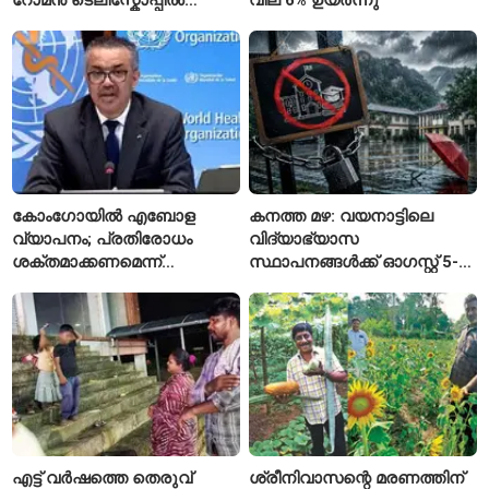
പേരുകൾ അയയ്ക്കാം
കോംഗോയിൽ എബോള
കനത്ത മഴ: വയനാട്ടിലെ
വ്യാപനം; പ്രതിരോധം
വിദ്യാഭ്യാസ
ശക്തമാക്കണമെന്ന്
സ്ഥാപനങ്ങൾക്ക് ഓഗസ്റ്റ് 5-ന്
ലോകാരോഗ്യ സംഘടന
അവധി
എട്ട് വർഷത്തെ തെരുവ്
ശ്രീനിവാസന്റെ മരണത്തിന്