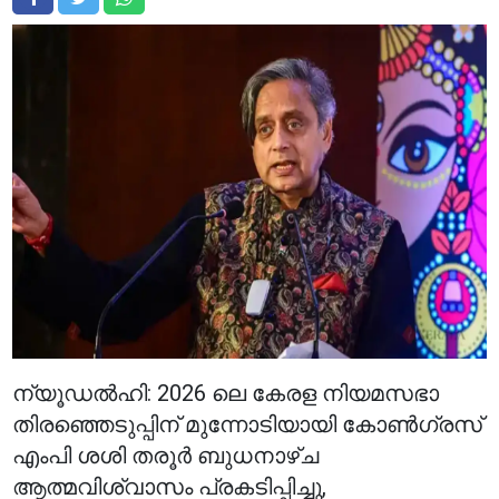
ന്യൂഡൽഹി: 2026 ലെ കേരള നിയമസഭാ
തിരഞ്ഞെടുപ്പിന് മുന്നോടിയായി കോൺഗ്രസ്
എംപി ശശി തരൂർ ബുധനാഴ്ച
ആത്മവിശ്വാസം പ്രകടിപ്പിച്ചു,