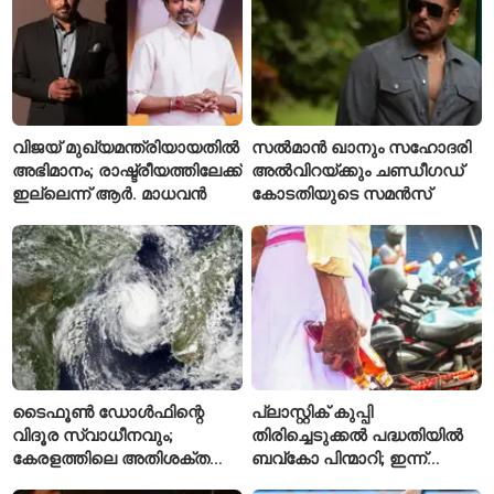
വിജയ് മുഖ്യമന്ത്രിയായതിൽ
സൽമാൻ ഖാനും സഹോദരി
അഭിമാനം; രാഷ്ട്രീയത്തിലേക്ക്
അൽവിറയ്ക്കും ചണ്ഡീഗഡ്
ഇല്ലെന്ന് ആർ. മാധവൻ
കോടതിയുടെ സമൻസ്
ടൈഫൂൺ ഡോൾഫിന്റെ
പ്ലാസ്റ്റിക് കുപ്പി
വിദൂര സ്വാധീനവും;
തിരിച്ചെടുക്കൽ പദ്ധതിയിൽ
കേരളത്തിലെ അതിശക്ത
ബവ്കോ പിന്മാറി; ഇന്ന്
മഴയ്ക്ക്
മുതൽ ഒഴിഞ്ഞ കുപ്പികൾ