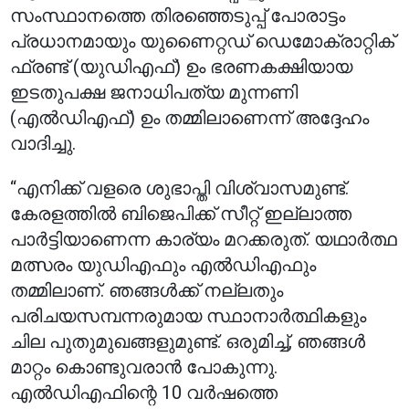
സംസ്ഥാനത്തെ തിരഞ്ഞെടുപ്പ് പോരാട്ടം
പ്രധാനമായും യുണൈറ്റഡ് ഡെമോക്രാറ്റിക്
ഫ്രണ്ട് (യുഡിഎഫ്) ഉം ഭരണകക്ഷിയായ
ഇടതുപക്ഷ ജനാധിപത്യ മുന്നണി
(എൽഡിഎഫ്) ഉം തമ്മിലാണെന്ന് അദ്ദേഹം
വാദിച്ചു.
“എനിക്ക് വളരെ ശുഭാപ്തി വിശ്വാസമുണ്ട്.
കേരളത്തിൽ ബിജെപിക്ക് സീറ്റ് ഇല്ലാത്ത
പാർട്ടിയാണെന്ന കാര്യം മറക്കരുത്. യഥാർത്ഥ
മത്സരം യുഡിഎഫും എൽഡിഎഫും
തമ്മിലാണ്. ഞങ്ങൾക്ക് നല്ലതും
പരിചയസമ്പന്നരുമായ സ്ഥാനാർത്ഥികളും
ചില പുതുമുഖങ്ങളുമുണ്ട്. ഒരുമിച്ച്, ഞങ്ങൾ
മാറ്റം കൊണ്ടുവരാൻ പോകുന്നു.
എൽഡിഎഫിന്റെ 10 വർഷത്തെ