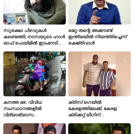
സുരക്ഷാ പിഴവുകൾ
മെറ്റ തന്റെ അക്കൗണ്ട്
കണ്ടെത്തി; നാസയുടെ ഹാൾ
ഇന്ത്യയിൽ നിയന്ത്രിച്ചെന്ന്
ഓഫ് ഫെയിമിൽ ഇടംനേടി
കെജ്‌രിവാൾ
മലയാളി എതിക്കൽ ഹാക്കർ
കനത്ത മഴ; വിവിധ
ക്രിസ് ഗെയിൽ
സംസ്ഥാനങ്ങളിൽ
കേരളത്തിലേക്ക്; കേരള
വിദ്യാഭ്യാസ
ക്രിക്കറ്റ് ലീഗിന്
സ്ഥാപനങ്ങൾക്ക് അവധി
മുന്നോടിയായി യുവ
പ്രഖ്യാപിച്ചു
താരങ്ങൾക്ക് പരിശീലനം
നൽകും