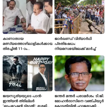
ഇല്ലെന്ന് ഗതാഗതമന്ത്രി
കാണാതായ
ജാർഖണ്ഡ് വിദ്യാർഥി
മത്സ്യത്തൊഴിലാളികൾക്കായുള്ള
പ്രതിഷേധം:
തിരച്ചിൽ 11-ാം
നിയമസഭയിലേക്ക് മാർച്ച്
ദിവസത്തിലേക്ക്
ജയസൂര്യയുടെ പാൻ-
ജന്തർ മന്തർ പരാമർശം: ടി.ജി.
ഇന്ത്യൻ ത്രില്ലർ
മോഹൻദാസിനെ വഞ്ചിയൂർ
‘ഓപ്പറേഷൻ ട്രാൽ’; മുരളി
കോടതിയിൽ ഹാജരാക്കി;