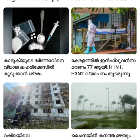
ശർമയും ചിത്രത്തിൽ
എസ്‌എഫ്‌ഐ പ്രതിഷേധം
കാമുകിയുടെ ഭർത്താവിനെ
കേരളത്തിൽ ഇൻഫ്ലുവൻസ
വ്യാജ ലഹരിക്കേസിൽ
മരണം 77 ആയി; H1N1,
കുടുക്കാൻ ശ്രമം
H3N2 വ്യാപനം തുടരുന്നു
റഷ്യയിലെ
ചൈനയിൽ കനത്ത മഴയും