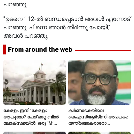
പറഞ്ഞു.
"ഉടനെ 112-ൽ ബന്ധപ്പെടാൻ അവൾ എന്നോട്
പറഞ്ഞു. പിന്നെ ഞാൻ തീർന്നു പോയി,"
അവൾ പറഞ്ഞു.
From around the web
കേരളം ഇനി ‘കേരളം’
കർണാടകയിലെ
ആകുമോ? പേര് മാറ്റ ബിൽ
കെഎസ്ആർടിസി അപകടം:
ലോക്സഭയിൽ; ഒരു ‘M’
യന്ത്രത്തകരാറോ
കൂട്ടാൻ ചെലവ് കോടികൾ
ഡ്യൂട്ടിയിലെ വീഴ്ചയോ