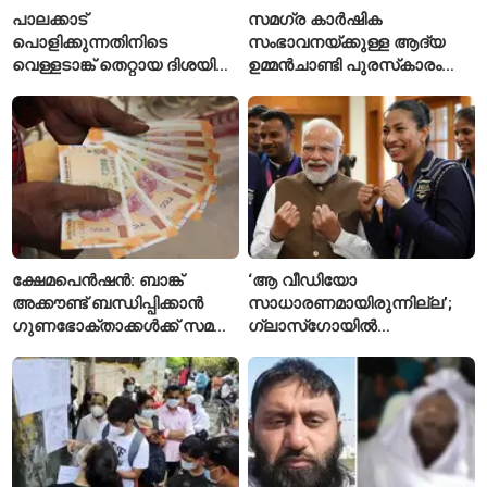
പാലക്കാട്
സമഗ്ര കാർഷിക
പൊളിക്കുന്നതിനിടെ
സംഭാവനയ്ക്കുള്ള ആദ്യ
വെള്ളടാങ്ക് തെറ്റായ ദിശയിൽ
ഉമ്മൻചാണ്ടി പുരസ്‌കാരം
വീണു; വൻ അപകടം
ചെറുവയൽ രാമന്‍
ഒഴിവായി
ക്ഷേമപെൻഷൻ: ബാങ്ക്
‘ആ വീഡിയോ
അക്കൗണ്ട് ബന്ധിപ്പിക്കാൻ
സാധാരണമായിരുന്നില്ല’;
ഗുണഭോക്താക്കൾക്ക് സമയം
ഗ്ലാസ്‌ഗോയിൽ
അനുവദിച്ചു
ഇന്ത്യയുടെ ഭൂപടം
തിരുത്തിച്ച ലവ്‌ലിനയെ
പ്രശംസിച്ച് പ്രധാനമന്ത്രി