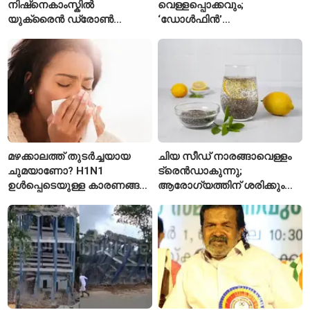
നിഷ്‌നെകാംസ്കിൽ
വെള്ളപ്പൊക്കവും;
യുക്രൈൻ ഡ്രോൺ
‘ഡോൾഫിൻ’
ആക്രമണം; 12 പേർ
ദുർബലമായെങ്കിലും ഭീഷണി
കൊല്ലപ്പെട്ടു, 39 പേർക്ക്
ഒഴിയുന്നില്ല
പരിക്ക്
മഴക്കാലത്ത് തുടർച്ചയായ
ചിയ സീഡ് നാരങ്ങാവെള്ളം
ചുമയാണോ? H1N1
ട്രെൻഡാകുന്നു;
ഉൾപ്പെടെയുള്ള കാരണങ്ങൾ
ആരോഗ്യത്തിന് ശരിക്കും
ശ്രദ്ധിക്കണം
ഗുണമുണ്ടോ?